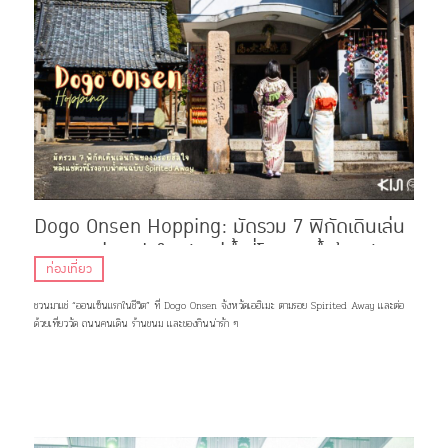
Dogo Onsen Hopping: มัดรวม 7 พิกัดเดินเล่น
กินของอร่อย ฮีลใจหลังแช่น้ำที่โรงอาบน้ำต้นฉบับ
ท่องเที่ยว
Spirited Away
ชวนมาแช่ “ออนเซ็นแรกในชีวิต” ที่ Dogo Onsen จังหวัดเอฮิเมะ ตามรอย Spirited Away เเละต่อ
ด้วยเที่ยววัด ถนนคนเดิน ร้านขนม เเละของกินน่ารัก ๆ