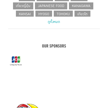
เที่ยวญี่ปุ่น
JAPANESE FOOD
KANAGAWA
KANSAI
HYOGO
TOHOKU
เกียวโต
ดูทั้งหมด
SHIZUOKA
CHUBU
โอซาก้า
HOKKAIDO
CAFE IN TOKYO
JAPANESE PRODUCT
เที่ยวเฮียวโงะ
HOTEL
คานางาวะ
ขนมญี่ปุ่น
เฮียวโงะ
ชิซูโอกะ
กรุงโตเกียว
KOBE
OUR SPONSORS