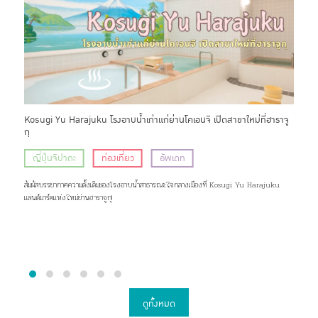
ของ
Kosugi Yu Harajuku โรงอาบน้ำเก่าแก่ย่านโคเอนจิ เปิดสาขาใหม่ที่ฮาราจู
Keik
กุ
ฟูจิ
ญี่ปุ่นจิปาถะ
ท่องเที่ยว
อัพเดท
ที
ๆ รส
สัมผัสบรรยากาศความดั้งเดิมของโรงอาบน้ำสาธารณะใจกลางเมืองที่ Kosugi Yu Harajuku
Keik
แลนด์มาร์คแห่งใหม่ย่านฮาราจูกุ!
ฟูจิแ
ดูทั้งหมด