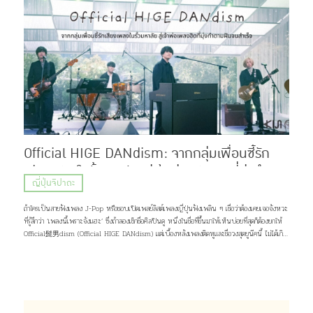
Official HIGE DANdism: จากกลุ่มเพื่อนซี้รัก
เสียงเพลงในรั้วมหาลัย สู่เจ้าพ่อเพลงฮิตที่มุ่งทำตาม
ญี่ปุ่นจิปาถะ
ฝันจนสำเร็จ
ถ้าใครเป็นสายฟังเพลง J-Pop หรือชอบเปิดเพลย์ลิสต์เพลงญี่ปุ่นฟังเพลิน ๆ เชื่อว่าต้องเคยเจอจังหวะ
ที่รู้สึกว่า ‘เพลงนี้เพราะจังแฮะ’ ซึ่งถ้าลองเช็กชื่อศิลปินดู หนึ่งในชื่อที่ขึ้นมาให้เห็นบ่อยที่สุดก็ต้องยกให้
Official髭男dism (Official HIGE DANdism) แต่เบื้องหลังเพลงติดหูและชื่อวงสุดยูนีคนี้ ไม่ได้เกิด
ขึ้นเพราะโชคช่วยหรือความบังเอิญ แต่มาจากการค่อย ๆ เดินตามความฝัน และความรักของพวกเขาที่มีต่อ
เสียงเพลง เส้นทางชีวิตกว่าจะเป็นพวกเขาในวันนี้จะเป็นอย่างไร เดี๋ยวคิจิจะมาเล่าให้ฟัง ♪(^∇^*)
ภาพ: Official髭男dism Profile Official髭男dism วงดนตรีแนว Piano Pop ที่ประกอบไปด้วย
สมาชิกมากฝีมือ 4 คนอย่าง ซาโตชิ ฟูจิฮาระ (ร้องนำ, เปียโน), ไดสุเกะ โอซาสะ (กีต้าร์), มาโกโตะ นารา
ซากิ (เบส, แซกโซโฟน) และ มาซากิ มัตสึอุระ (กลอง) แต่สิ่งที่น่าจะสะดุดตาใครหลาย ๆ คนมากกว่าก็คง
เป็นชื่อวง จริง ๆ เเล้วมันอ่านว่า “ออฟฟิเชียล ฮิเกะ ดันดิซึม” มาจากการผสมคำระหว่างภาษาญี่ปุ่น