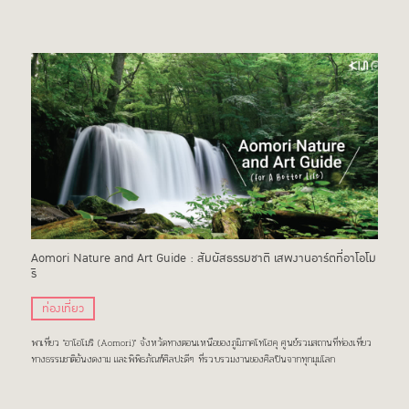
Aomori Nature and Art Guide : สัมผัสธรรมชาติ เสพงานอาร์ตที่อาโอโม
ริ
ท่องเที่ยว
พาเที่ยว "อาโอโมริ (Aomori)" จังหวัดทางตอนเหนือของภูมิภาคโทโฮคุ ศูนย์รวมสถานที่ท่องเที่ยว
ทางธรรมชาติอันงดงาม และพิพิธภัณฑ์ศิลปะดีๆ ที่รวบรวมงานของศิลปินจากทุกมุมโลก