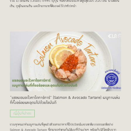
รวม 10 ออนเซ็น (Onsen) จากทั่ว ญี่ปุ่น ที่ได้รับคะแนนโหวตสูงสุดในปี 2020 เช่น นิวโตออน
เซ็น, ยุฟุอินออนเซ็น และอีกมากมายที่ต้องจดไว้ไปทริปหน้า
“แซลมอนอะโวคาโดทาร์ทาร์” (Salmon & Avocado Tartare) เมนูทานเล่น
ที่ทั้งอร่อยเเละอุดมไปด้วยไขมันดี
ญี่ปุ่นจิปาถะ
ชวนทุกคนมาทำเมนูทานเล่นที่อุดมไปด้วยสารอาหารที่มีประโยชน์เเละรสชาติแบบธรรมชาติอย่าง
Salmon & Avocado Tartare ที่สามารถทำตามกันได้เองที่บ้านง่ายๆ พร้อมกับใช้วัตถุดิบจาก