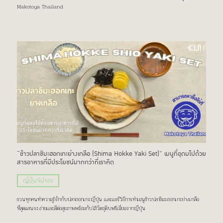
Makotoya Thailand
“ข้าวปลาชิมะฮอกเกะย่างเกลือ (Shima Hokke Yaki Set)” เมนูที่อุดมไปด้วย
สารอาหารที่มีประโยชน์มากกว่าที่เราคิด
ญี่ปุ่นจิปาถะ
ชวนทุกคนทำความรู้จักกับปลาฮอกเกะญี่ปุ่น เเละเเชร์วิธีการทำเมนูข้าวปลาชิมะฮอกเกะย่างเกลือ
ที่สุดแสนจะง่ายเเละดีต่อสุขภาพพร้อมกับใช้วัตถุดิบพรีเมี่ยมจากญี่ปุ่น