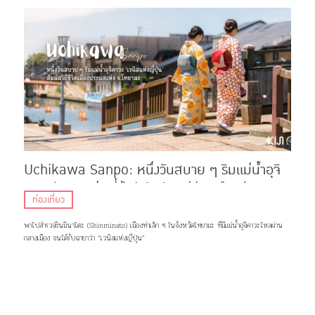
Uchikawa Sanpo: หนึ่งวันสบาย ๆ ริมแม่น้ำอุจิ
คาวะ ‘เวนิสแห่งญี่ปุ่น’ สัมผัสวิถีชีวิตเมืองประมง
ท่องเที่ยว
แห่ง จ.โทยามะ
พาไปสำรวจชินมินาโตะ (Shinminato) เมืองท่าเล็ก ๆ ในจังหวัดโทยามะ ที่มีแม่น้ำอุจิคาวะไหลผ่าน
กลางเมือง จนได้รับฉายาว่า “เวนิสแห่งญี่ปุ่น”