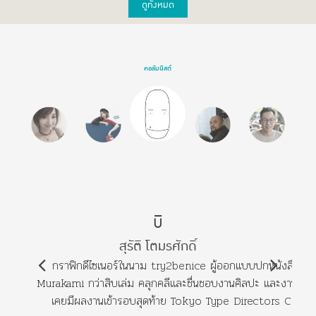
ดูทั้งหมด
คอลัมนิสต์
บิ
สุรัติ โตมรศักดิ์
กราฟิกดีไซเนอร์ในนาม try2benice ผู้ออกแบบปกหนังสือ Ha
Murakami กว่าสิบเล่ม คลุกคลีและชื่นชอบงานศิลปะ และงานกราฟิ
เคยมีผลงานเข้ารอบสุดท้าย Tokyo Type Directors Club 