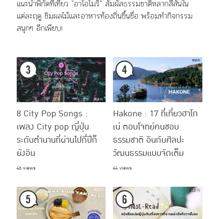
แนะนำพิกัดที่เที่ยว "อาโอโมริ" สัมผัสธรรมชาติหลากสีสันใน
แต่ละฤดู ชิมผลไม้และอาหารท้องถิ่นขึ้นชื่อ พร้อมทำกิจกรรม
สนุกๆ อีกเพียบ!
8 City Pop Songs :
Hakone : 17 ที่เที่ยวฮาโก
เพลง City pop ญี่ปุ่น
เน่ ตอบโจทย์คนชอบ
ระดับตำนานที่ผ่านไปกี่ปีก็
ธรรมชาติ อินกับศิลปะ
ยังอิน
วัฒนธรรมแบบจัดเต็ม
46 views
44 views