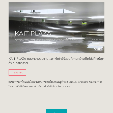
KAIT PLAZA หลบความวุ่นวาย…มาพักใจให้สงบที่ลานกว้างเปิดโล่งดีไซน์สุด
ล้ำ จ.คานางาวะ
ท่องเที่ยว
ชวนทุกคนมาพักใจสัมผัสความสงบผ่านสถาปัตยกรรมสุดล้ำของ Junya Ishigami บนลานกว้าง
โทนขาวสไตล์มินิมอล กลางสถาบันเทคโนโลยี จังหวัดคานางาวะ