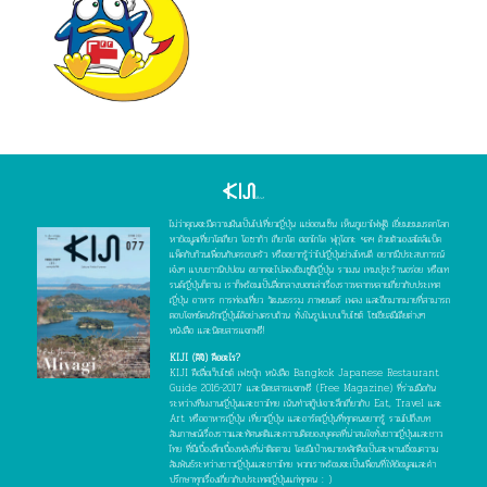
ไม่ว่าคุณจะมีความฝันเป็นไปเที่ยวญี่ปุ่น แช่ออนเซ็น เห็นภูเขาไฟฟูจิ เยี่ยมชมมรดกโลก
หาข้อมูลเที่ยวโตเกียว โอซาก้า เกียวโต ฮอกไกโด ฟุกุโอกะ ฯลฯ ด้วยตัวเองสไตล์แบ็ค
แพ็คกับก๊วนเพื่อนกับครอบครัว หรืออยากรู้ว่าไปญี่ปุ่นช่วงไหนดี อยากมีประสบการณ์
เจ๋งๆ แบบชาวนิปปอน อยากจะไปลองชิมซูชิญี่ปุ่น ราเมน เทมปุระร้านอร่อย หรือเท
รนด์ญี่ปุ่นก็ตาม เราก็พร้อมเป็นสื่อกลางบอกเล่าเรื่องราวหลากหลายเกี่ยวกับประเทศ
ญี่ปุ่น อาหาร การท่องเที่ยว วัฒนธรรม ภาพยนตร์ เพลง และอีกมากมายที่สามารถ
ตอบโจทย์คนรักญี่ปุ่นได้อย่างครบถ้วน ทั้งในรูปแบบเว็บไซต์ โซเชียลมีเดียต่างๆ
หนังสือ และนิตยสารแจกฟรี!
KIJI (คิจิ) คืออะไร?
KIJI คือสื่อเว็บไซต์ เฟซบุ๊ก หนังสือ Bangkok Japanese Restaurant
Guide 2016-2017 และนิตยสารแจกฟรี (Free Magazine) ที่ร่วมมือกัน
ระหว่างทีมงานญี่ปุ่นและชาวไทย เน้นทำสกู๊ปเจาะลึกเกี่ยวกับ Eat, Travel และ
Art หรืออาหารญี่ปุ่น เที่ยวญี่ปุ่น และอาร์ตญี่ปุ่นที่ทุกคนอยากรู้ รวมไปถึงบท
สัมภาษณ์เรื่องราวและทัศนคติและความคิดของบุคคลที่น่าสนใจทั้งชาวญี่ปุ่นและชาว
ไทย ที่มีเบื้องลึกเบื้องหลังที่น่าติดตาม โดยมีเป้าหมายหลักคือเป็นสะพานเชื่อมความ
สัมพันธ์ระหว่างชาวญี่ปุ่นและชาวไทย พวกเราพร้อมจะเป็นเพื่อนที่ให้ข้อมูลและคำ
ปรึกษาทุกเรื่องเกี่ยวกับประเทศญี่ปุ่นแก่ทุกคน : )