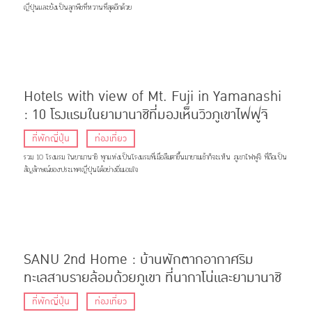
ญี่ปุ่นและยังเป็นลูกพีชที่หวานที่สุดอีกด้วย
Hotels with view of Mt. Fuji in Yamanashi
: 10 โรงแรมในยามานาชิที่มองเห็นวิวภูเขาไฟฟูจิ
ที่พักญี่ปุ่น
ท่องเที่ยว
รวม 10 โรงแรม ในยามานาชิ ทุกแห่งเป็นโรงแรมที่เมื่อลืมตาขึ้นมายามเช้าก็จะเห็น ภูเขาไฟฟูจิ ที่ถือเป็น
สัญลักษณ์ของประเทศญี่ปุ่นได้อย่างอิ่มเอมใจ
SANU 2nd Home : บ้านพักตากอากาศริม
ทะเลสาบรายล้อมด้วยภูเขา ที่นากาโน่และยามานาชิ
ที่พักญี่ปุ่น
ท่องเที่ยว