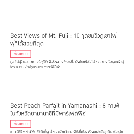
Best Views of Mt. Fuji : 10 จุดชมวิวภูเขาไฟ
ฟูจิได้สวยที่สุด
ท่องเที่ยว
ภูเขาไฟฟูจิ (Mt. Fuji) หรือฟูจิซัง ถือเป็นสถานที่ท่องเที่ยวอันดับหนึ่งในใจใครหลายคน โดยจุดชมวิวฟู
จิสวยๆ 10 แห่งได้ถูกรวบรวมเอามาไว้ที่นี่แล้ว
Best Peach Parfait in Yamanashi : 8 คาเฟ่
ในจังหวัดยามานาชิที่มีพาร์เฟต์พีช
ท่องเที่ยว
8 คาเฟ่ที่มี พาร์เฟต์พีช ที่ใช้พีชทั้งลูกฉ่ำๆ จากจังหวัดยามานิชิซึ่งขึ้นชื่อว่าเป็นแหล่งผลิตลูกพีชรายใหญ่ใน