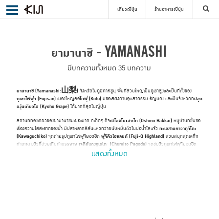
เที่ยวญี่ปุ่น
ร้านอาหารญี่ปุ่น
ค้นหา
ยามานาชิ - YAMANASHI
มีบทความทั้งหมด 35 บทความ
山梨
ยามานาชิ (Yamanashi:
)
จังหวัดในภูมิภาคชูบุ พื้นที่ส่วนใหญ่เป็นภูเขาสูงและเป็นที่ตั้งของ
เลือกย่าน
ภูเขาไฟฟูจิ (Fujisan)
เมืองใหญ่คือ
โคฟุ (Kofu)
มีชื่อเสียงด้านอุตสากรรม อัญมณี และเป็นจังหวัดที่
ปลูก
องุ่นเคียวโฮ (Kyoho Grape)
ได้มากที่สุดในญี่ปุ่น
สถานที่ท่องเที่ยวของยามานาชิมีเยอะมาก ที่เด็ดๆ ก็จะมี
โอชิโนะฮักไก (Oshino Hakkai)
หมู่บ้านที่ขึ้นชื่อ
ค้นหา
เรื่องความใสสะอาดของน้ำ มีปลาหลากสีสันแหวกว่ายนับหมื่นตัวในบ่อน้ำใสแจ๋ว
ทะเลสาบคาวากุจิโกะ
(Kawaguchiko)
จุดถ่ายรูปภูเขาไฟฟูจิยอดฮิต
ฟูจิคิวไฮแลนด์ (Fuji-Q Highland)
สวนสนุกสุดระทึก
ท่ามกลางวิวที่สวยเกินคำบรรยาย
เจดีย์แดงชูเรโตะ (Chureito Pagoda)
จุดชมวิวภูเขาไฟฟูจิยอดฮิต
และ
คิโยซาโตะ (Kiyosato)
เมืองรีสอร์ทที่มีกลิ่นอายของยุโรป
แสดงทั้งหมด
ยามานาชิเป็นจังหวัดที่มีต้นไม้เยอะ ฉะนั้นถ้าไปช่วงฤดูใบไม้ผลิก็จะมี
เทศกาลชมดอกชิบะซากุระ (Fuji
Shiba-sakura Matsuri)
ช่วงฤดูใบไม้ร่วงก็จะมี
เทศกาลชมใบไม้เปลี่ยนสีฟูจิคาวากุจิโกะ
(Kawaguchiko Koyo Matsuri)
หากไปในฤดูกาลอื่น เช่น หน้าร้อนก็จะมีเทศกาลดอกไม้ไฟ หน้าหนาวก็
มีเทศกาลไฟประดับ เรียกได้ว่าไปตอนไหนก็คุ้ม
ยามานาชิมีอาหารขึ้นชื่อคือ
โฮโต (Hoto)
เป็นอาหารประเภทเส้นที่มาเป็นหม้อๆ ซุปมีส่วนผสมของมิโซะ มี
ไวน์ดังที่ชื่อว่า
ไวน์คัตสึนุมะ (Katsunuma Wine)
นอกจากนี้ยังมีผลไม้ขึ้นชื่อคือ
เชอร์รี่