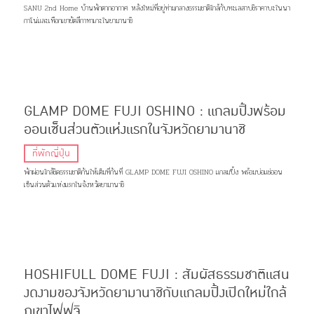
SANU 2nd Home บ้านพักตากอากาศ หลังใหม่ที่อยู่ท่ามกลางธรรมชาติใกล้กับทะเลสาบชิราคาบะในนา
กาโน่และเทือกเขายัตสึกาทาเกะในยามานาชิ
GLAMP DOME FUJI OSHINO : แกลมปิ้งพร้อม
ออนเซ็นส่วนตัวแห่งแรกในจังหวัดยามานาชิ
ที่พักญี่ปุ่น
พักผ่อนใกล้ชิดธรรมชาติกันให้เต็มที่กันที่ GLAMP DOME FUJI OSHINO แกลมปิ้ง พร้อมบ่อแช่ออน
เซ็นส่วนตัวแห่งแรกในจังหวัดยามานาชิ
HOSHIFULL DOME FUJI : สัมผัสธรรมชาติแสน
งดงามของจังหวัดยามานาชิกับแกลมปิ้งเปิดใหม่ใกล้
ภูเขาไฟฟูจิ