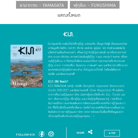
ยามากาตะ - YAMAGATA
ฟุกุชิมะ - FUKUSHIMA
แสดงทั้งหมด
คันโต - KANTO
โตเกียว - TOKYO
อิบารากิ - IBARAKI
โทชิกิ - TOCHIGI
กุมมะ - GUNMA
ไซตามะ - SAITAMA
ไม่ว่าคุณจะมีความฝันเป็นไปเที่ยวญี่ปุ่น แช่ออนเซ็น เห็นภูเขาไฟฟูจิ เยี่ยมชมมรดกโลก
ชิบะ - CHIBA
คานางาวะ - KANAGAWA
หาข้อมูลเที่ยวโตเกียว โอซาก้า เกียวโต ฮอกไกโด ฟุกุโอกะ ฯลฯ ด้วยตัวเองสไตล์แบ็ค
แพ็คกับก๊วนเพื่อนกับครอบครัว หรืออยากรู้ว่าไปญี่ปุ่นช่วงไหนดี อยากมีประสบการณ์
โยโกฮาม่า - YOKOHAMA
ชูบุ - CHUBU
เจ๋งๆ แบบชาวนิปปอน อยากจะไปลองชิมซูชิญี่ปุ่น ราเมน เทมปุระร้านอร่อย หรือเท
รนด์ญี่ปุ่นก็ตาม เราก็พร้อมเป็นสื่อกลางบอกเล่าเรื่องราวหลากหลายเกี่ยวกับประเทศ
ญี่ปุ่น อาหาร การท่องเที่ยว วัฒนธรรม ภาพยนตร์ เพลง และอีกมากมายที่สามารถ
นีงาตะ - NIIGATA
โทยามะ - TOYAMA
ตอบโจทย์คนรักญี่ปุ่นได้อย่างครบถ้วน ทั้งในรูปแบบเว็บไซต์ โซเชียลมีเดียต่างๆ
หนังสือ และนิตยสารแจกฟรี!
อิชิกาวะ - ISHIKAWA
ฟุกุอิ - FUKUI
KIJI (คิจิ) คืออะไร?
KIJI คือสื่อเว็บไซต์ เฟซบุ๊ก หนังสือ Bangkok Japanese Restaurant
ยามานาชิ - YAMANASHI
นากาโน่ - NAGANO
Guide 2016-2017 และนิตยสารแจกฟรี (Free Magazine) ที่ร่วมมือกัน
ระหว่างทีมงานญี่ปุ่นและชาวไทย เน้นทำสกู๊ปเจาะลึกเกี่ยวกับ Eat, Travel และ
กิฟุ - GIFU
ชิซูโอกะ - SHIZUOKA
ไอจิ - AICHI
Art หรืออาหารญี่ปุ่น เที่ยวญี่ปุ่น และอาร์ตญี่ปุ่นที่ทุกคนอยากรู้ รวมไปถึงบท
สัมภาษณ์เรื่องราวและทัศนคติและความคิดของบุคคลที่น่าสนใจทั้งชาวญี่ปุ่นและชาว
ไทย ที่มีเบื้องลึกเบื้องหลังที่น่าติดตาม โดยมีเป้าหมายหลักคือเป็นสะพานเชื่อมความ
นาโกย่า - NAGOYA
คันไซ - KANSAI
สัมพันธ์ระหว่างชาวญี่ปุ่นและชาวไทย พวกเราพร้อมจะเป็นเพื่อนที่ให้ข้อมูลและคำ
ปรึกษาทุกเรื่องเกี่ยวกับประเทศญี่ปุ่นแก่ทุกคน : )
โอซาก้า - OSAKA
เกียวโต - KYOTO
เฮียวโงะ - HYOGO
นารา - NARA
SHARE
TOP
FOLLOW KIJI