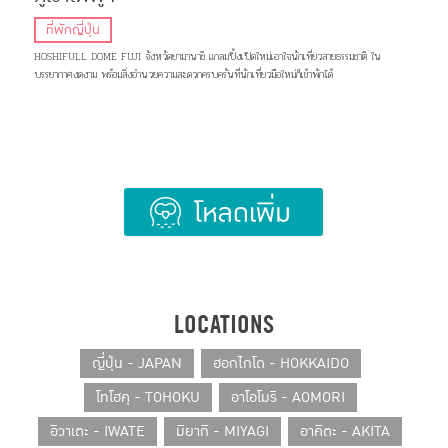
ที่พักญี่ปุ่น
HOSHIFULL DOME FUJI จังหวัดยามานาชิ แกลมปิ้งเปิดใหม่เอาใจนักเที่ยวสายธรรมชาติ ใน
บรรยากาศงดงาม พร้อมสิ่งอำนวยความสะดวกครบครันที่นักเที่ยวมือใหม่ก็เข้าพักได้
โหลดเพิ่ม
LOCATIONS
ญี่ปุ่น - JAPAN
ฮอกไกโด - HOKKAIDO
โทโฮคุ - TOHOKU
อาโอโมริ - AOMORI
อิวาเตะ - IWATE
มิยากิ - MIYAGI
อาคิตะ - AKITA