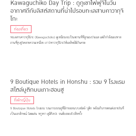
(Cherry/Sakurambo) ลูกท้อ
หรือ
พีช (Peach / Momo)
และ
องุ่นเคียวโฮ (Kyoho Grape)
Kawaguchiko Day Trip : ดูภูเขาไฟฟูจิในวัน
อากาศดีกับลิสต์สถานที่น่าไปรอบทะเลสาบคาวากุจิ
อย่าลืมซื้อของฝากที่ยามานาชิไม่ว่าจะเป็น
คิเคียว ชินเก็นโมจิ (Kikyo Shingen Mochi)
โมจิที่ราดด้วย
น้ำผึ้งหอมๆ หวานชื่นใจ หรือขนมที่มีรูปทรงเหมือนภูเขาไฟฟูจิ เช่น
ฟูจิยามะคุกกี้ (Fujiyama Cookie)
โกะ
ฟูจิซังเมล่อนปัง (Fujisan Melon Pan)
เป็นต้น
ข้อมูลพร้อมแล้วก็ออกเดินทางไปเที่ยว ยามานาชิ (Yamanashi) กัน!
ท่องเที่ยว
ทะเลสาบคาวากุจิโกะ (Kawaguchiko) ดูเหมือนจะเป็นสถานที่ที่ถูกมองว่าแมส แต่ถ้ากำลังมองหาส
ถานที่ชุบชูใจคลายความเหนื่อย เราว่าคาวากุจิโกะให้ผลลัพธ์ดีเกินคาด
9 Boutique Hotels in Honshu : รวม 9 โรงแรม
สไตล์บูติกบนเกาะฮอนชู
ที่พักญี่ปุ่น
9 Boutique Hotels โรงแรม บนเกาะฮอนชูที่มีการออกแบบสไตล์ บูติก พร้อมกับการตกแต่งภายในที่
เป็นเอกลักษณ์ โดดเด่น หรูหรา ดูมีศิลปะ จนต้องลองไปสักครั้ง