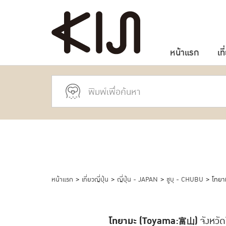
หน้าแรก
เที
หน้าแรก
>
เที่ยวญี่ปุ่น
>
ญี่ปุ่น - JAPAN
>
ชูบุ - CHUBU
>
โทยา
โทยามะ (Toyama:
)
จังหวัด
富山