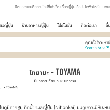
นิตยสารและสื่อออนไลน์ที่เล่าเรื่องเที่ยวญี่ปุ่น ศิลปะ ไลฟ์สไตล์แบบคนญ
่ยวญี่ปุ่น
ร้านอาหารญี่ปุ่น
โปรโมชั่น
ติดต่อเรา
อื่
คุณตั้งใจจะหา
Search Area
โทยามะ - TOYAMA
มีบทความทั้งหมด 18 บทความ
มะ - TOYAMA
ในภูมิภาคชูบุ ติดฝั่งทะเลญี่ปุ่น (Nihonkai) บนภูเขาจะมีหิมะห