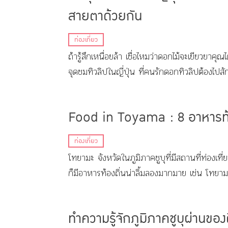
เช่น ต้นหอม หน่อไม้ ถั่วงอก ซึ่งจะแตกต่างกัน
สายตาด้วยกัน
จะขึ้นชื่อเรื่องซุปมิโซะ แต่ก็ยังมีร้านราเมนบางร้
ท่องเที่ยว
เช่นกัน Kitakata Ramen (จังหวัดฟุกุชิมะ ภู
ถ้ารู้สึกเหนื่อยล้า เชื่อไหมว่าดอกไม้จะเยียวยาค
ถูกขนานนามว่า “ฮิราอุจิ จุคุเซ ทากะ ซุยเม็ง” ห
จุดชมทิวลิปในญี่ปุ่น ที่คนรักดอกทิวลิปต้องไปสักค
เติมน้ำปริมาณมาก” ราเมนนี้มีต้นกำเนิดในเมือง
เด่นคือเส้นบะหมี่ที่มีความกว้าง 4 มิลลิเมตร ที
คิตะคาตะจะรู้สึกได้เลยว่าเส้นราเมนมีความเหนีย
Food in Toyama : 8 อาหารท้อง
นาน ซุปของคิตาคาตะราเมนมักจะเป็นซุปโชยุซึ่
ลงตัว อย่างไรก็ตาม ไม่มีซุปมาตรฐานที่เข้ากับคิ
ท่องเที่ยว
เข้มข้นและอร่อยนั้นมาจากน้ำประปาที่ใช้ในซุปซึ
โทยามะ จังหวัดในภูมิภาคชูบุที่มีสถานที่ท่องเ
หากใครอยากลองกินราเมนคิตะคาตะแบบออริจันัลจ
ก็มีอาหารท้องถิ่นน่าลิ้มลองมากมาย เช่น โทยามะ
เท่านั้น Toyama Black Ramen (จังหวัดโทย
โอกาสได้ไปเที่ยวเมืองโทยามะ จังหวัดโทยามะ จะต
ในร้านอาหารท้องถิ่นอย่างแน่นอน ราเมนที่ไม่เหม
ทำความรู้จักภูมิภาคชูบุผ่านของ