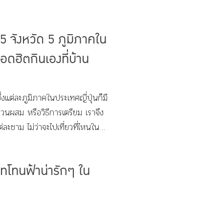
 5 จังหวัด 5 ภูมิภาคใน
ดฮิตกินเองที่บ้าน
ึ่งแต่ละภูมิภาคในประเทศญี่ปุ่นก็มี
งส่วนผสม หรือวิธีการเตรียม เราจึง
ะชาม ไม่ว่าจะไปเที่ยวที่ไหนใน
นราเมนแทรกซึมอยู่ทุกหนแห่ง เชื่อ
ปากเราอย่างแน่นอน แต่ก่อนจะไป
โทนฟ้าน่ารักๆ ใน
หวัดเด่นๆ ที่มาจาก 5 ภูมิภาคของ
ด้ตามไปกินได้ถูก สำหรับใครที่อ่าน
ตรทำราเมนยอดฮิต 3 สูตร ให้ลองไป
 Ramen (จังหวัดฟุกุโอกะ