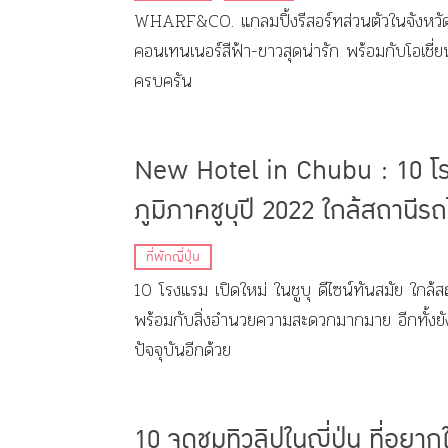
WHARF&CO. แกลมปิ้งรีสอร์ทส่วนตัวในจังหวัดโ
ภูมิภาคคิวชู) ราเมนประเภทหนึ่งที่ได้รับความน
คอนเทนเนอร์สีฟ้า-ขาวสุดน่ารัก พร้อมกับโอเชี่
หรือ “ทงคตสึราเมน” ซึ่งมีต้นกำเนิดในเมืองฟุกุโ
ครบครัน
ของราเมนที่มีความเล็กเมื่อเทียบกับเส้นอื่นๆ นั่น
ให้ปรับระดับความแข็งของเส้นได้ง่ายขึ้นด้วยนั
สามารถเลือกระดับความแข็งของเส้นราเมนได้ตา
New Hotel in Chubu : 10 โร
ตะราเมนนั้นเคี่ยวจากกระดูกหมู จะมีสีขุ่นและรส
ย่างหรือหมูต้ม โรยต้นหอม อีกสิ่งหนึ่งที่พิเ
ภูมิภาคชูบุปี 2022 ใกล้สถานี
มะ” คือเมื่อเราสั่งบะหมี่เพิ่มหลังจากที่กินบะหม
ที่พักญี่ปุ่น
จานแรกที่สั่งเพิ่ม หลังจากนั้นเราสามารถเติม
10 โรงแรม เปิดใหม่ ในชูบุ ดีไซน์ทันสมัย ใกล้
(จังหวัดฮอกไกโด ภูมิภาคฮอกไกโด) ซัปโปโรราเ
พร้อมกับสิ่งอำนวยความสะดวกมากมาย อีกทั้งย
ยอดนิยมจากฮอกไกโด เส้นจะมีความหนาปานกลา
ปัจจุบันอีกด้วย
เส้นราเมนนี้จะสามารถเก็บน้ำซุปได้ดีเยี่ยมและมีร
โซะ เบสของซุปเคี่ยวจากกระดูกหมูและไก่ แต่บา
หลายชนิดผสมกัน ท็อปปิ้งด้วยเนยและข้าวโพดหว
10 จุดชมทิวลิปในญี่ปุ่น ที่อย
ซุปมีรสชาติหวานและกลมกล่อมมากยิ่งขึ้น อีกท