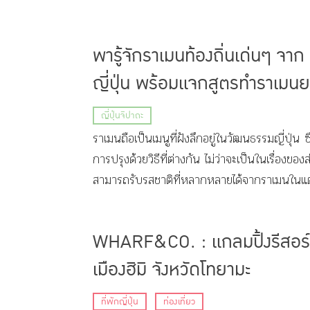
พารู้จักราเมนท้องถิ่นเด่นๆ จาก
ญี่ปุ่น พร้อมแจกสูตรทำราเมนยอ
ญี่ปุ่นจิปาถะ
ราเมนถือเป็นเมนูที่ฝังลึกอยู่ในวัฒนธรรมญี่ปุ่น ซ
การปรุงด้วยวิธีที่ต่างกัน ไม่ว่าจะเป็นในเรื่องขอ
สามารถรับรสชาติที่หลากหลายได้จากราเมนในแต่ล
ญี่ปุ่น ในเมืองใหญ่หรือในชนบทก็จะเห็นว่ามีร้า
ว่าหนึ่งในนั้นก็ต้องมีร้านราเมนที่มีรสชาติถูก
WHARF&CO. : แกลมปิ้งรีสอร์ท
ตะเวนกิน เราอยากจะพาไปรู้จักราเมนจาก 5 จัง
ญี่ปุ่นให้รู้จักรสชาติกันก่อน ไปเที่ยวโซนไหนจะไ
เมืองฮิมิ จังหวัดโทยามะ
แล้วเกิดหิวขึ้นมาเราก็ปิดท้ายด้วยการแนะนำสู
ทำตาม รับรองไม่ยากจนเกินไปแน่อน Hakata
ที่พักญี่ปุ่น
ท่องเที่ยว