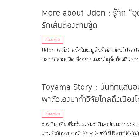
More about Udon : รู้จัก “อุด้
รักเส้นต้องตามซู้ด
ท่องเที่ยว
Udon (อุด้ง) หนึ่งในเมนูเส้นที่หลายคนโปรดปราน 
หลากหลายชนิด จึงอยากแนะนำอุด้งท้องถิ่นต่างๆ 
Toyama Story : บันทึกแสนอบอ
พาตัวเองมาทำวิจัยไกลถึงเมือ
ท่องเที่ยว
ชวนกิน เที่ยวซึมซับธรรมชาติและวัฒนธรรมของจัง
ผ่านตัวอักษรของนักศึกษาไทยที่ใช้ชีวิตทำวิจั