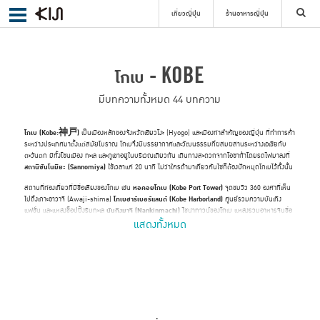
เที่ยวญี่ปุ่น
ร้านอาหารญี่ปุ่น
ค้นหา
โกเบ - KOBE
มีบทความทั้งหมด 44 บทความ
โกเบ (Kobe:神戸)
เป็นเมืองหลักของจังหวัดเฮียวโงะ (Hyogo) และเมืองท่าสำคัญของญี่ปุ่น ที่ทำการค้า
เลือกย่าน
ระหว่างประเทศมาตั้งแต่สมัยโบราณ โกเบจึงมีบรรยากาศและวัฒนธรรมที่ผสมผสานระหว่างเอเชียกับ
ตะวันตก มีทั้งโซนเมือง ทะเล และภูเขาอยู่ในบริเวณเดียวกัน เดินทางสะดวกจากโอซาก้าโดยรถไฟมาลงที่
สถานีซันโนมิยะ (Sannomiya)
ใช้เวลาแค่ 20 นาที ไม่ว่าใครถ้ามาเที่ยวคันไซก็ต้องปักหมุดโกเบไว้ทั้งนั้น
ค้นหา
สถานที่ท่องเที่ยวที่มีชื่อเสียงของโกเบ เช่น
หอคอยโกเบ (Kobe Port Tower)
จุดชมวิว 360 องศาที่เห็น
ไปถึงเกาะอาวาจิ (Awaji-shima)
โกเบฮาร์เบอร์แลนด์ (Kobe Harborland)
ศูนย์รวมความบันเทิง
แฟชั่น และแหล่งช็อปปิ้งริมทะเล
นันกิงมาจิ (Nankinmachi)
ไชน่าทาวน์ของโกเบ แหล่งรวมอาหารจีนชื่อ
ดัง
ศาลเจ้าอิกุตะ (Ikuta Shrine)
ศาลเจ้าศักดิ์สิทธิ์ที่มีอายุมากกว่า 1,800 ปี
บ้านพักชาวต่างชาติคิตะ
แสดงทั้งหมด
โนะ (Kitano Ijinkan)
ย่านอาคารสไตล์ตะวันตกในยุคเอโดะ
ภูเขารกโกะ (Rokko-san)
ภูเขาที่มีทั้งสวน
สัตว์ สนามกอล์ฟ ฟาร์ม โรงแรม บ้านพักตากอากาศ จุดชมวิวที่เห็นเมืองโกเบ และทะเล
อาริมะออนเซ็น
(Arima Onsen)
หมู่บ้านออนเซ็นที่มีบ่อน้ำสีเงินสีทองผุดขึ้นมาตามธรรมชาติเหมาะแก่การไปนอนแช่ให้
ผ่อนคลาย
โกเบมีเทศกาลค่อนข้างหลากหลาย ยิ่งใหญ่ และไม่จำเจ เช่น
เทศกาลดอกไม้ไฟมินาโตะโกเบ (Minato
Kobe Fireworks Festival)
เทศกาลดอกไม้ไฟยิ่งใหญ่ที่จุดดอกไม้ไฟมากถึง 10,000 ลูก
เทศกาลโก
เบลูมิแนรี่ (Kobe Luminarie)
เทศกาลไฟประดับที่มีลวดลายและแสงสีสุดอลังการ
เทศกาลโกเบ (Kobe