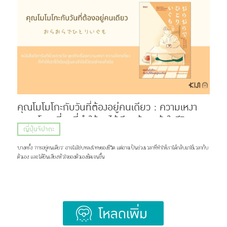
Hige (髭) ที่แปลว่า หนวด หรือเครา กับคำว่า Dandism จากภาษาอังกฤษ ซึ่งมีรากมาจากคำว่า
Dandy ที่สื่อถึงสุภาพบุรุษผู้แต่งตัวเนี้ยบ มีสไตล์ แต่ด้วยความยาวของชื่อ แฟน ๆ เลยเรียกวงนี้กันสั้น ๆ
ว่า “ฮิเกะดัน” ส่วนแฟนคลับของพวกเขาก็ถูกเรียกว่า BROTHERS เเละ Stand By You ภาพ:
Official髭男dism แน่นอนว่าชื่อวงนี้ไม่ได้ตั้งขึ้นมาเท่ ๆ อย่างเดียว แต่ซ่อนความหมายที่ลึกซึ้งไว้ว่า
พวกเขาอยากทำเพลงที่สามารถส่งต่อความรู้สึกดี ๆ เเละเติบโตไปพร้อมกับแฟนเพลง แม้ในวันที่พวกเขา
จะมีอายุเพิ่มขึ้น หรือถึงวันที่ไว้หนวดเคราแล้วก็ตาม ภาพ: Official髭男dism เส้นทางก่อนจะมาเป็น
Official HIGE DANdism จุดเริ่มต้นของวงย้อนไปปี 2012 […]
คุณโมโมโกะกับวันที่ต้องอยู่คนเดียว : ความเหงา
ความโดดเดี่ยวที่ทำให้เราได้เรียนรู้และเข้าใจชีวิต
ญี่ปุ่นจิปาถะ
อย่างแท้จริง
บางครั้ง ’การอยู่คนเดียว‘ อาจไม่ใช่บทลงโทษของชีวิต แต่อาจเป็นช่วงเวลาที่ทำให้เราได้กลับมาใช้เวลากับ
ตัวเอง และได้ยินเสียงหัวใจของตัวเองชัดเจนขึ้น
Load More