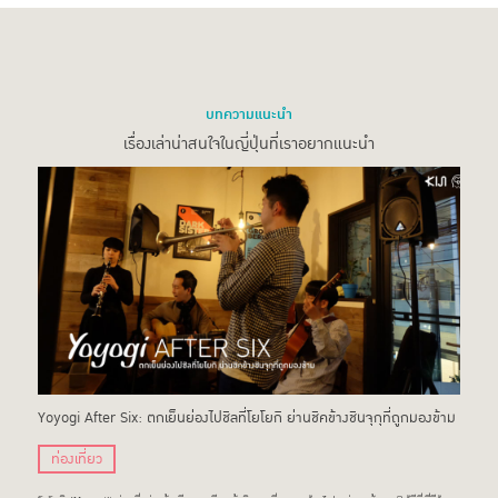
บทความแนะนำ
เรื่องเล่าน่าสนใจในญี่ปุ่นที่เราอยากแนะนำ
Yoyogi After Six: ตกเย็นย่องไปชิลที่โยโยกิ ย่านชิคข้างชินจุกุที่ถูกมองข้าม
ท่องเที่ยว