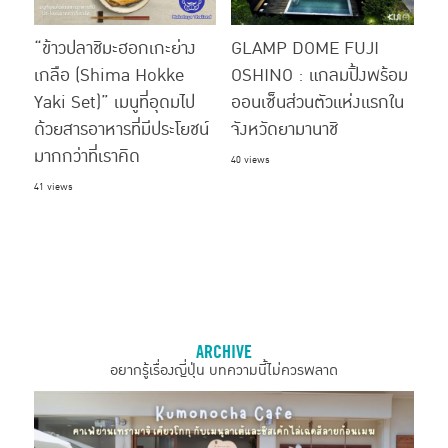
“ข้าวปลาชิมะฮอกเกะย่าง
GLAMP DOME FUJI
เกลือ (Shima Hokke
OSHINO : แกลมปิ้งพร้อม
Yaki Set)” เมนูที่อุดมไป
ออนเซ็นส่วนตัวแห่งแรกใน
ด้วยสารอาหารที่มีประโยชน์
จังหวัดยามานาชิ
มากกว่าที่เราคิด
40 views
41 views
ARCHIVE
อยากรู้เรื่องญี่ปุ่น บทความนี้ไม่ควรพลาด