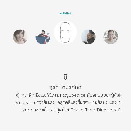
คอลัมนิสต์
บิ
สุรัติ โตมรศักดิ์
กราฟิกดีไซเนอร์ในนาม try2benice ผู้ออกแบบปกหนังสือ Ha
Murakami กว่าสิบเล่ม คลุกคลีและชื่นชอบงานศิลปะ และงานกราฟิ
เคยมีผลงานเข้ารอบสุดท้าย Tokyo Type Directors Club 
AWARDS) www.try2benice.com