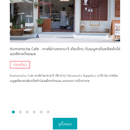
ทและ
Kumonocha Cafe : คาเฟ่ย่านเทรามาจิ เคียวโกกุ กับเมนูลาเต้และชีสเค้กไล่
HAA 
เฉดสีลายก้อนเมฆ
ถูกใ
ท่องเที่ยว
ญี
Kumonocha Cafe คาเฟ่ย่านเทรามาจิ เคียวโกกุ (Teramachi Kyogoku) จ.เกียวโต มาพร้อม
ผงออน
เมนูสุดพิเศษลาเต้และชีสเค้กไล่เฉดสีลายก้อนเมฆ และขนมหวานอีกมากมาย
ธรรมชา
ดูทั้งหมด