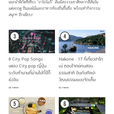
แนะนำพิกัดที่เที่ยว "อาโอโมริ" สัมผัสธรรมชาติหลากสีสันใน
แต่ละฤดู ชิมผลไม้และอาหารท้องถิ่นขึ้นชื่อ พร้อมทำกิจกรรม
สนุกๆ อีกเพียบ!
8 City Pop Songs :
Hakone : 17 ที่เที่ยวฮาโก
เพลง City pop ญี่ปุ่น
เน่ ตอบโจทย์คนชอบ
ระดับตำนานที่ผ่านไปกี่ปีก็
ธรรมชาติ อินกับศิลปะ
ยังอิน
วัฒนธรรมแบบจัดเต็ม
46 views
44 views