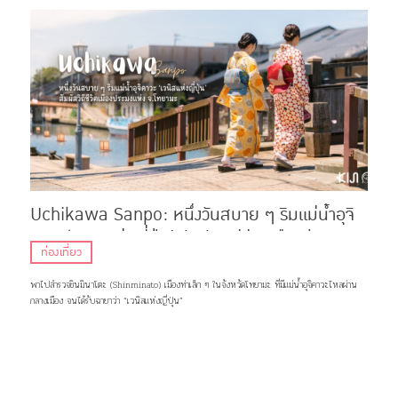
Uchikawa Sanpo: หนึ่งวันสบาย ๆ ริมแม่น้ำอุจิ
คาวะ ‘เวนิสแห่งญี่ปุ่น’ สัมผัสวิถีชีวิตเมืองประมง
ท่องเที่ยว
แห่ง จ.โทยามะ
พาไปสำรวจชินมินาโตะ (Shinminato) เมืองท่าเล็ก ๆ ในจังหวัดโทยามะ ที่มีแม่น้ำอุจิคาวะไหลผ่าน
กลางเมือง จนได้รับฉายาว่า “เวนิสแห่งญี่ปุ่น”