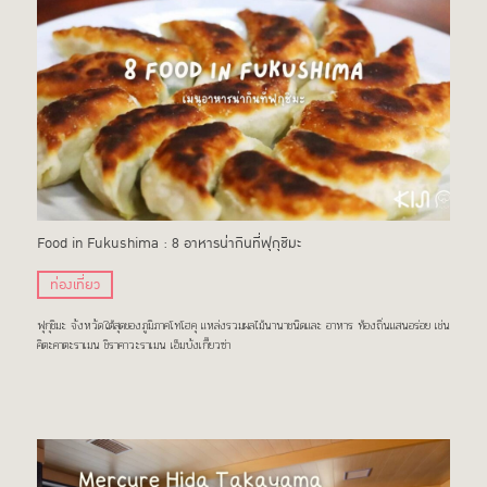
Food in Fukushima : 8 อาหารน่ากินที่ฟุกุชิมะ
ท่องเที่ยว
ฟุกุชิมะ จังหวัดใต้สุดของภูมิภาคโทโฮคุ แหล่งรวมผลไม้นานาชนิดและ อาหาร ท้องถิ่นแสนอร่อย เช่น
คิตะคาตะราเมน ชิราคาวะราเมน เอ็มบังเกี๊ยวซ่า