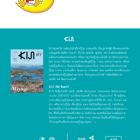
ไม่ว่าคุณจะมีความฝันเป็นไปเที่ยวญี่ปุ่น แช่ออนเซ็น เห็นภูเขาไฟฟูจิ เยี่ยมชมมรดกโลก
หาข้อมูลเที่ยวโตเกียว โอซาก้า เกียวโต ฮอกไกโด ฟุกุโอกะ ฯลฯ ด้วยตัวเองสไตล์แบ็ค
แพ็คกับก๊วนเพื่อนกับครอบครัว หรืออยากรู้ว่าไปญี่ปุ่นช่วงไหนดี อยากมีประสบการณ์
เจ๋งๆ แบบชาวนิปปอน อยากจะไปลองชิมซูชิญี่ปุ่น ราเมน เทมปุระร้านอร่อย หรือเท
รนด์ญี่ปุ่นก็ตาม เราก็พร้อมเป็นสื่อกลางบอกเล่าเรื่องราวหลากหลายเกี่ยวกับประเทศ
ญี่ปุ่น อาหาร การท่องเที่ยว วัฒนธรรม ภาพยนตร์ เพลง และอีกมากมายที่สามารถ
ตอบโจทย์คนรักญี่ปุ่นได้อย่างครบถ้วน ทั้งในรูปแบบเว็บไซต์ โซเชียลมีเดียต่างๆ
หนังสือ และนิตยสารแจกฟรี!
KIJI (คิจิ) คืออะไร?
KIJI คือสื่อเว็บไซต์ เฟซบุ๊ก หนังสือ Bangkok Japanese Restaurant
Guide 2016-2017 และนิตยสารแจกฟรี (Free Magazine) ที่ร่วมมือกัน
ระหว่างทีมงานญี่ปุ่นและชาวไทย เน้นทำสกู๊ปเจาะลึกเกี่ยวกับ Eat, Travel และ
Art หรืออาหารญี่ปุ่น เที่ยวญี่ปุ่น และอาร์ตญี่ปุ่นที่ทุกคนอยากรู้ รวมไปถึงบท
สัมภาษณ์เรื่องราวและทัศนคติและความคิดของบุคคลที่น่าสนใจทั้งชาวญี่ปุ่นและชาว
ไทย ที่มีเบื้องลึกเบื้องหลังที่น่าติดตาม โดยมีเป้าหมายหลักคือเป็นสะพานเชื่อมความ
สัมพันธ์ระหว่างชาวญี่ปุ่นและชาวไทย พวกเราพร้อมจะเป็นเพื่อนที่ให้ข้อมูลและคำ
ปรึกษาทุกเรื่องเกี่ยวกับประเทศญี่ปุ่นแก่ทุกคน : )
SHARE
TOP