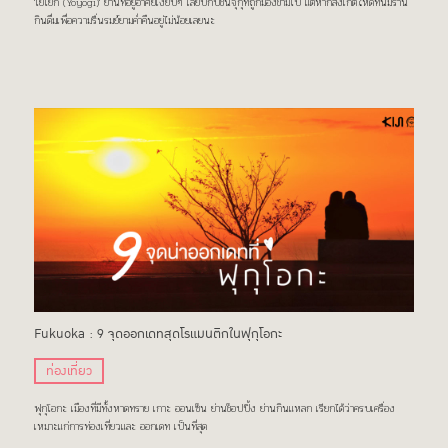
'โยโยกิ (Yoyogi)' ย่านที่อยู่อาศัยเงียบๆ เลียบกับชินจุกุที่ถูกมองข้ามไป แต่หากสังเกตให้ดีที่นี่มีร้าน
กินดื่มเพื่อความรื่นรมย์ยามค่ำคืนอยู่ไม่น้อยเลยนะ
Fukuoka : 9 จุดออกเดทสุดโรแมนติกในฟุกุโอกะ
ท่องเที่ยว
ฟุกุโอกะ เมืองที่มีทั้งหาดทราย เกาะ ออนเซ็น ย่านช็อปปิ้ง ย่านกินแหลก เรียกได้ว่าครบเครื่อง
เหมาะแก่การท่องเที่ยวและ ออกเดท เป็นที่สุด