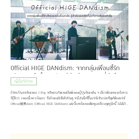
Official HIGE DANdism: จากกลุ่มเพื่อนซี้รัก
เสียงเพลงในรั้วมหาลัย สู่เจ้าพ่อเพลงฮิตที่มุ่งทำตาม
ญี่ปุ่นจิปาถะ
ฝันจนสำเร็จ
ถ้าใครเป็นสายฟังเพลง J-Pop หรือชอบเปิดเพลย์ลิสต์เพลงญี่ปุ่นฟังเพลิน ๆ เชื่อว่าต้องเคยเจอจังหวะ
ที่รู้สึกว่า ‘เพลงนี้เพราะจังแฮะ’ ซึ่งถ้าลองเช็กชื่อศิลปินดู หนึ่งในชื่อที่ขึ้นมาให้เห็นบ่อยที่สุดก็ต้องยกให้
Official髭男dism (Official HIGE DANdism) แต่เบื้องหลังเพลงติดหูและชื่อวงสุดยูนีคนี้ ไม่ได้เกิด
ขึ้นเพราะโชคช่วยหรือความบังเอิญ แต่มาจากการค่อย ๆ เดินตามความฝัน และความรักของพวกเขาที่มีต่อ
เสียงเพลง เส้นทางชีวิตกว่าจะเป็นพวกเขาในวันนี้จะเป็นอย่างไร เดี๋ยวคิจิจะมาเล่าให้ฟัง ♪(^∇^*)
ภาพ: Official髭男dism Profile Official髭男dism วงดนตรีแนว Piano Pop ที่ประกอบไปด้วย
สมาชิกมากฝีมือ 4 คนอย่าง ซาโตชิ ฟูจิฮาระ (ร้องนำ, เปียโน), ไดสุเกะ โอซาสะ (กีต้าร์), มาโกโตะ นารา
ซากิ (เบส, แซกโซโฟน) และ มาซากิ มัตสึอุระ (กลอง) แต่สิ่งที่น่าจะสะดุดตาใครหลาย ๆ คนมากกว่าก็คง
เป็นชื่อวง จริง ๆ เเล้วมันอ่านว่า “ออฟฟิเชียล ฮิเกะ ดันดิซึม” มาจากการผสมคำระหว่างภาษาญี่ปุ่น