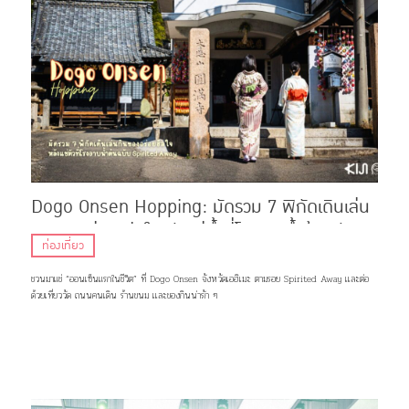
Dogo Onsen Hopping: มัดรวม 7 พิกัดเดินเล่น
กินของอร่อย ฮีลใจหลังแช่น้ำที่โรงอาบน้ำต้นฉบับ
ท่องเที่ยว
Spirited Away
ชวนมาแช่ “ออนเซ็นแรกในชีวิต” ที่ Dogo Onsen จังหวัดเอฮิเมะ ตามรอย Spirited Away เเละต่อ
ด้วยเที่ยววัด ถนนคนเดิน ร้านขนม เเละของกินน่ารัก ๆ