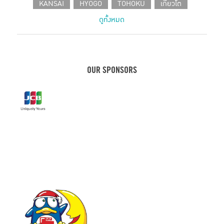
KANSAI
HYOGO
TOHOKU
เกียวโต
ดูทั้งหมด
SHIZUOKA
CHUBU
โอซาก้า
HOKKAIDO
CAFE IN TOKYO
JAPANESE PRODUCT
เที่ยวเฮียวโงะ
HOTEL
คานางาวะ
ขนมญี่ปุ่น
เฮียวโงะ
ชิซูโอกะ
กรุงโตเกียว
KOBE
OUR SPONSORS