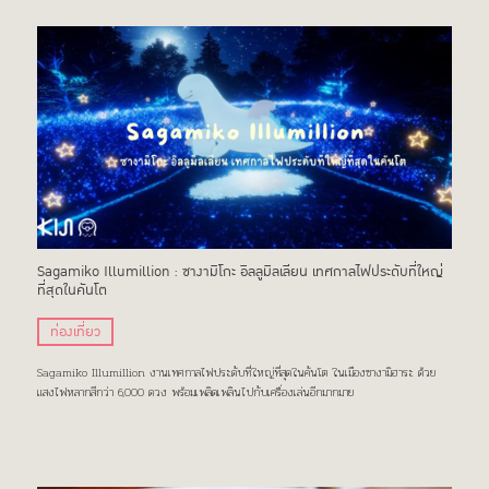
Sagamiko Illumillion : ซางามิโกะ อิลลูมิลเลียน เทศกาลไฟประดับที่ใหญ่
ที่สุดในคันโต
ท่องเที่ยว
Sagamiko Illumillion งานเทศกาลไฟประดับที่ใหญ่ที่สุดในคันโต ในเมืองซางามิฮาระ ด้วย
แสงไฟหลากสีกว่า 6,000 ดวง พร้อมเพลิดเพลินไปกับเครื่องเล่นอีกมากมาย