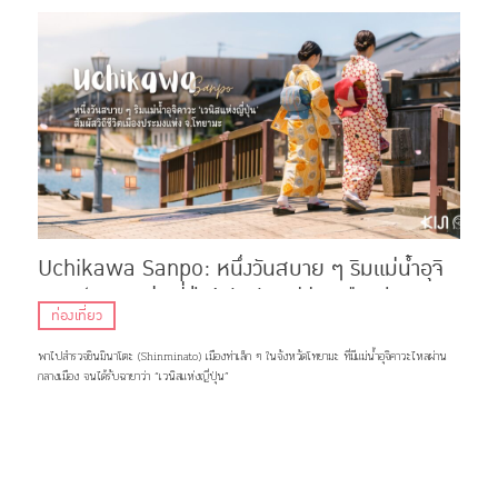
Uchikawa Sanpo: หนึ่งวันสบาย ๆ ริมแม่น้ำอุจิ
คาวะ ‘เวนิสแห่งญี่ปุ่น’ สัมผัสวิถีชีวิตเมืองประมง
ท่องเที่ยว
แห่ง จ.โทยามะ
พาไปสำรวจชินมินาโตะ (Shinminato) เมืองท่าเล็ก ๆ ในจังหวัดโทยามะ ที่มีแม่น้ำอุจิคาวะไหลผ่าน
กลางเมือง จนได้รับฉายาว่า “เวนิสแห่งญี่ปุ่น”