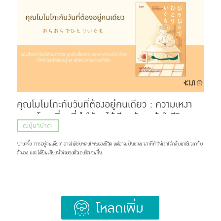
Hige (髭) ที่แปลว่า หนวด หรือเครา กับคำว่า Dandism จากภาษาอังกฤษ ซึ่งมีรากมาจากคำว่า
Dandy ที่สื่อถึงสุภาพบุรุษผู้แต่งตัวเนี้ยบ มีสไตล์ แต่ด้วยความยาวของชื่อ แฟน ๆ เลยเรียกวงนี้กันสั้น ๆ
ว่า “ฮิเกะดัน” ส่วนแฟนคลับของพวกเขาก็ถูกเรียกว่า BROTHERS เเละ Stand By You ภาพ:
Official髭男dism แน่นอนว่าชื่อวงนี้ไม่ได้ตั้งขึ้นมาเท่ ๆ อย่างเดียว แต่ซ่อนความหมายที่ลึกซึ้งไว้ว่า
พวกเขาอยากทำเพลงที่สามารถส่งต่อความรู้สึกดี ๆ เเละเติบโตไปพร้อมกับแฟนเพลง แม้ในวันที่พวกเขา
จะมีอายุเพิ่มขึ้น หรือถึงวันที่ไว้หนวดเคราแล้วก็ตาม ภาพ: Official髭男dism เส้นทางก่อนจะมาเป็น
Official HIGE DANdism จุดเริ่มต้นของวงย้อนไปปี 2012 […]
คุณโมโมโกะกับวันที่ต้องอยู่คนเดียว : ความเหงา
ความโดดเดี่ยวที่ทำให้เราได้เรียนรู้และเข้าใจชีวิต
ญี่ปุ่นจิปาถะ
อย่างแท้จริง
บางครั้ง ’การอยู่คนเดียว‘ อาจไม่ใช่บทลงโทษของชีวิต แต่อาจเป็นช่วงเวลาที่ทำให้เราได้กลับมาใช้เวลากับ
ตัวเอง และได้ยินเสียงหัวใจของตัวเองชัดเจนขึ้น
Load More