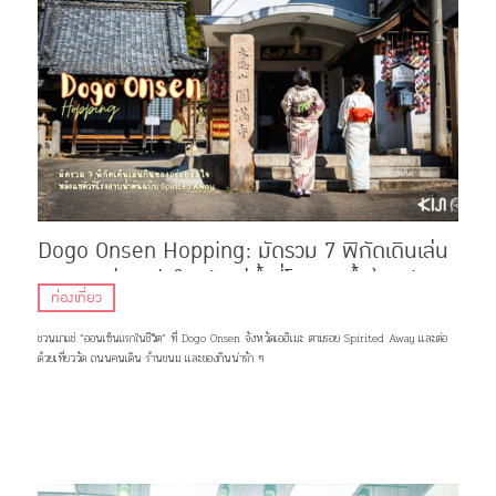
Dogo Onsen Hopping: มัดรวม 7 พิกัดเดินเล่น
กินของอร่อย ฮีลใจหลังแช่น้ำที่โรงอาบน้ำต้นฉบับ
ท่องเที่ยว
Spirited Away
ชวนมาแช่ “ออนเซ็นแรกในชีวิต” ที่ Dogo Onsen จังหวัดเอฮิเมะ ตามรอย Spirited Away เเละต่อ
ด้วยเที่ยววัด ถนนคนเดิน ร้านขนม เเละของกินน่ารัก ๆ