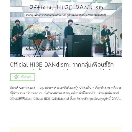
Official HIGE DANdism: จากกลุ่มเพื่อนซี้รัก
เสียงเพลงในรั้วมหาลัย สู่เจ้าพ่อเพลงฮิตที่มุ่งทำตาม
ญี่ปุ่นจิปาถะ
ฝันจนสำเร็จ
ถ้าใครเป็นสายฟังเพลง J-Pop หรือชอบเปิดเพลย์ลิสต์เพลงญี่ปุ่นฟังเพลิน ๆ เชื่อว่าต้องเคยเจอจังหวะ
ที่รู้สึกว่า ‘เพลงนี้เพราะจังแฮะ’ ซึ่งถ้าลองเช็กชื่อศิลปินดู หนึ่งในชื่อที่ขึ้นมาให้เห็นบ่อยที่สุดก็ต้องยกให้
Official髭男dism (Official HIGE DANdism) แต่เบื้องหลังเพลงติดหูและชื่อวงสุดยูนีคนี้ ไม่ได้เกิด
ขึ้นเพราะโชคช่วยหรือความบังเอิญ แต่มาจากการค่อย ๆ เดินตามความฝัน และความรักของพวกเขาที่มีต่อ
เสียงเพลง เส้นทางชีวิตกว่าจะเป็นพวกเขาในวันนี้จะเป็นอย่างไร เดี๋ยวคิจิจะมาเล่าให้ฟัง ♪(^∇^*)
ภาพ: Official髭男dism Profile Official髭男dism วงดนตรีแนว Piano Pop ที่ประกอบไปด้วย
สมาชิกมากฝีมือ 4 คนอย่าง ซาโตชิ ฟูจิฮาระ (ร้องนำ, เปียโน), ไดสุเกะ โอซาสะ (กีต้าร์), มาโกโตะ นารา
ซากิ (เบส, แซกโซโฟน) และ มาซากิ มัตสึอุระ (กลอง) แต่สิ่งที่น่าจะสะดุดตาใครหลาย ๆ คนมากกว่าก็คง
เป็นชื่อวง จริง ๆ เเล้วมันอ่านว่า “ออฟฟิเชียล ฮิเกะ ดันดิซึม” มาจากการผสมคำระหว่างภาษาญี่ปุ่น