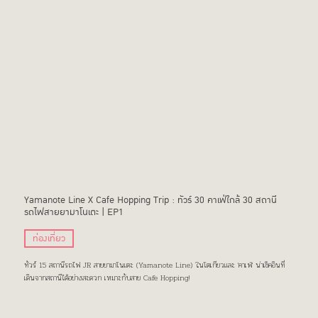
Yamanote Line X Cafe Hopping Trip : ทัวร์ 30 คาเฟ่ใกล้ 30 สถานี
รถไฟสายยามาโนเตะ | EP1
ท่องเที่ยว
ทัวร์ 15 สถานีรถไฟ JR สายยามาโนเตะ (Yamanote Line) ในโตเกียวและ 'คาเฟ่' น่าเช็คอินที่
เดินจากสถานีได้อย่างสะดวก เหมาะกับสาย Cafe Hopping!