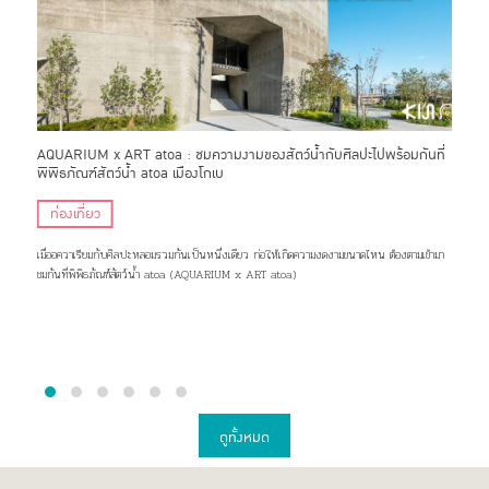
AQUARIUM x ART atoa : ชมความงามของสัตว์น้ำกับศิลปะไปพร้อมกันที่
Ryu
พิพิธภัณฑ์สัตว์น้ำ atoa เมืองโกเบ
หาดน
ท่องเที่ยว
ที
เมื่ออควาเรียมกับศิลปะหลอมรวมกันเป็นหนึ่งเดียว ก่อให้เกิดความงดงามขนาดไหน ต้องตามเข้ามา
เพลิด
ชมกันที่พิพิธภัณฑ์สัตว์น้ำ atoa (AQUARIUM x ART atoa)
Nashi
ดูทั้งหมด