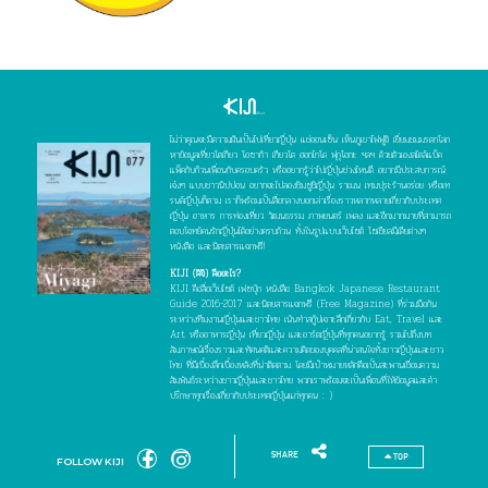
ไม่ว่าคุณจะมีความฝันเป็นไปเที่ยวญี่ปุ่น แช่ออนเซ็น เห็นภูเขาไฟฟูจิ เยี่ยมชมมรดกโลก
หาข้อมูลเที่ยวโตเกียว โอซาก้า เกียวโต ฮอกไกโด ฟุกุโอกะ ฯลฯ ด้วยตัวเองสไตล์แบ็ค
แพ็คกับก๊วนเพื่อนกับครอบครัว หรืออยากรู้ว่าไปญี่ปุ่นช่วงไหนดี อยากมีประสบการณ์
เจ๋งๆ แบบชาวนิปปอน อยากจะไปลองชิมซูชิญี่ปุ่น ราเมน เทมปุระร้านอร่อย หรือเท
รนด์ญี่ปุ่นก็ตาม เราก็พร้อมเป็นสื่อกลางบอกเล่าเรื่องราวหลากหลายเกี่ยวกับประเทศ
ญี่ปุ่น อาหาร การท่องเที่ยว วัฒนธรรม ภาพยนตร์ เพลง และอีกมากมายที่สามารถ
ตอบโจทย์คนรักญี่ปุ่นได้อย่างครบถ้วน ทั้งในรูปแบบเว็บไซต์ โซเชียลมีเดียต่างๆ
หนังสือ และนิตยสารแจกฟรี!
KIJI (คิจิ) คืออะไร?
KIJI คือสื่อเว็บไซต์ เฟซบุ๊ก หนังสือ Bangkok Japanese Restaurant
Guide 2016-2017 และนิตยสารแจกฟรี (Free Magazine) ที่ร่วมมือกัน
ระหว่างทีมงานญี่ปุ่นและชาวไทย เน้นทำสกู๊ปเจาะลึกเกี่ยวกับ Eat, Travel และ
Art หรืออาหารญี่ปุ่น เที่ยวญี่ปุ่น และอาร์ตญี่ปุ่นที่ทุกคนอยากรู้ รวมไปถึงบท
สัมภาษณ์เรื่องราวและทัศนคติและความคิดของบุคคลที่น่าสนใจทั้งชาวญี่ปุ่นและชาว
ไทย ที่มีเบื้องลึกเบื้องหลังที่น่าติดตาม โดยมีเป้าหมายหลักคือเป็นสะพานเชื่อมความ
สัมพันธ์ระหว่างชาวญี่ปุ่นและชาวไทย พวกเราพร้อมจะเป็นเพื่อนที่ให้ข้อมูลและคำ
ปรึกษาทุกเรื่องเกี่ยวกับประเทศญี่ปุ่นแก่ทุกคน : )
SHARE
TOP
FOLLOW KIJI