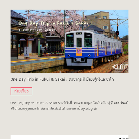
One Day Trip in Fukui & Sakai : ชมซากุระที่เมืองฟุกุอิและซาไก
ท่องเที่ยว
One Day Trip in Fukui & Sakai รวมพิกัดเที่ยวชมดอก ซากุระ ในจังหวัด ฟุกุอิ แบบวันเดย์
ทริปที่เมืองฟุกุอิและซาไก สถานที่ห้อมล้อมไปด้วยธรรมชาติอันอุดมสมบูรณ์