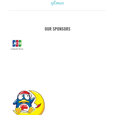
ดูทั้งหมด
SHIZUOKA
CHUBU
โอซาก้า
HOKKAIDO
CAFE IN TOKYO
JAPANESE PRODUCT
เที่ยวเฮียวโงะ
HOTEL
คานางาวะ
ขนมญี่ปุ่น
เฮียวโงะ
ชิซูโอกะ
กรุงโตเกียว
KOBE
OUR SPONSORS