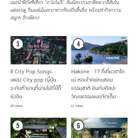
แนะนำพิกัดที่เที่ยว "อาโอโมริ" สัมผัสธรรมชาติหลากสีสันใน
แต่ละฤดู ชิมผลไม้และอาหารท้องถิ่นขึ้นชื่อ พร้อมทำกิจกรรม
สนุกๆ อีกเพียบ!
8 City Pop Songs :
Hakone : 17 ที่เที่ยวฮาโก
เพลง City pop ญี่ปุ่น
เน่ ตอบโจทย์คนชอบ
ระดับตำนานที่ผ่านไปกี่ปีก็
ธรรมชาติ อินกับศิลปะ
ยังอิน
วัฒนธรรมแบบจัดเต็ม
45 views
41 views