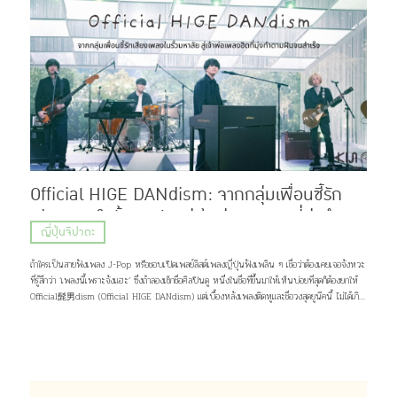
Official HIGE DANdism: จากกลุ่มเพื่อนซี้รัก
เสียงเพลงในรั้วมหาลัย สู่เจ้าพ่อเพลงฮิตที่มุ่งทำตาม
ญี่ปุ่นจิปาถะ
ฝันจนสำเร็จ
ถ้าใครเป็นสายฟังเพลง J-Pop หรือชอบเปิดเพลย์ลิสต์เพลงญี่ปุ่นฟังเพลิน ๆ เชื่อว่าต้องเคยเจอจังหวะ
ที่รู้สึกว่า ‘เพลงนี้เพราะจังแฮะ’ ซึ่งถ้าลองเช็กชื่อศิลปินดู หนึ่งในชื่อที่ขึ้นมาให้เห็นบ่อยที่สุดก็ต้องยกให้
Official髭男dism (Official HIGE DANdism) แต่เบื้องหลังเพลงติดหูและชื่อวงสุดยูนีคนี้ ไม่ได้เกิด
ขึ้นเพราะโชคช่วยหรือความบังเอิญ แต่มาจากการค่อย ๆ เดินตามความฝัน และความรักของพวกเขาที่มีต่อ
เสียงเพลง เส้นทางชีวิตกว่าจะเป็นพวกเขาในวันนี้จะเป็นอย่างไร เดี๋ยวคิจิจะมาเล่าให้ฟัง ♪(^∇^*)
ภาพ: Official髭男dism Profile Official髭男dism วงดนตรีแนว Piano Pop ที่ประกอบไปด้วย
สมาชิกมากฝีมือ 4 คนอย่าง ซาโตชิ ฟูจิฮาระ (ร้องนำ, เปียโน), ไดสุเกะ โอซาสะ (กีต้าร์), มาโกโตะ นารา
ซากิ (เบส, แซกโซโฟน) และ มาซากิ มัตสึอุระ (กลอง) แต่สิ่งที่น่าจะสะดุดตาใครหลาย ๆ คนมากกว่าก็คง
เป็นชื่อวง จริง ๆ เเล้วมันอ่านว่า “ออฟฟิเชียล ฮิเกะ ดันดิซึม” มาจากการผสมคำระหว่างภาษาญี่ปุ่น