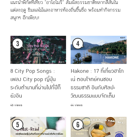
แนะนำพิกัดที่เที่ยว "อาโอโมริ" สัมผัสธรรมชาติหลากสีสันใน
แต่ละฤดู ชิมผลไม้และอาหารท้องถิ่นขึ้นชื่อ พร้อมทำกิจกรรม
สนุกๆ อีกเพียบ!
8 City Pop Songs :
Hakone : 17 ที่เที่ยวฮาโก
เพลง City pop ญี่ปุ่น
เน่ ตอบโจทย์คนชอบ
ระดับตำนานที่ผ่านไปกี่ปีก็
ธรรมชาติ อินกับศิลปะ
ยังอิน
วัฒนธรรมแบบจัดเต็ม
46 views
44 views