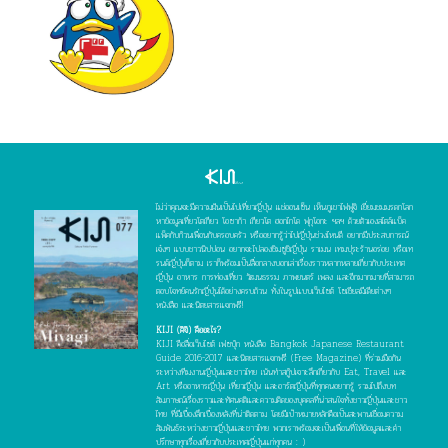
ไม่ว่าคุณจะมีความฝันเป็นไปเที่ยวญี่ปุ่น แช่ออนเซ็น เห็นภูเขาไฟฟูจิ เยี่ยมชมมรดกโลก
หาข้อมูลเที่ยวโตเกียว โอซาก้า เกียวโต ฮอกไกโด ฟุกุโอกะ ฯลฯ ด้วยตัวเองสไตล์แบ็ค
แพ็คกับก๊วนเพื่อนกับครอบครัว หรืออยากรู้ว่าไปญี่ปุ่นช่วงไหนดี อยากมีประสบการณ์
เจ๋งๆ แบบชาวนิปปอน อยากจะไปลองชิมซูชิญี่ปุ่น ราเมน เทมปุระร้านอร่อย หรือเท
รนด์ญี่ปุ่นก็ตาม เราก็พร้อมเป็นสื่อกลางบอกเล่าเรื่องราวหลากหลายเกี่ยวกับประเทศ
ญี่ปุ่น อาหาร การท่องเที่ยว วัฒนธรรม ภาพยนตร์ เพลง และอีกมากมายที่สามารถ
ตอบโจทย์คนรักญี่ปุ่นได้อย่างครบถ้วน ทั้งในรูปแบบเว็บไซต์ โซเชียลมีเดียต่างๆ
หนังสือ และนิตยสารแจกฟรี!
KIJI (คิจิ) คืออะไร?
KIJI คือสื่อเว็บไซต์ เฟซบุ๊ก หนังสือ Bangkok Japanese Restaurant
Guide 2016-2017 และนิตยสารแจกฟรี (Free Magazine) ที่ร่วมมือกัน
ระหว่างทีมงานญี่ปุ่นและชาวไทย เน้นทำสกู๊ปเจาะลึกเกี่ยวกับ Eat, Travel และ
Art หรืออาหารญี่ปุ่น เที่ยวญี่ปุ่น และอาร์ตญี่ปุ่นที่ทุกคนอยากรู้ รวมไปถึงบท
สัมภาษณ์เรื่องราวและทัศนคติและความคิดของบุคคลที่น่าสนใจทั้งชาวญี่ปุ่นและชาว
ไทย ที่มีเบื้องลึกเบื้องหลังที่น่าติดตาม โดยมีเป้าหมายหลักคือเป็นสะพานเชื่อมความ
สัมพันธ์ระหว่างชาวญี่ปุ่นและชาวไทย พวกเราพร้อมจะเป็นเพื่อนที่ให้ข้อมูลและคำ
ปรึกษาทุกเรื่องเกี่ยวกับประเทศญี่ปุ่นแก่ทุกคน : )