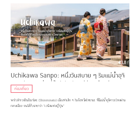
Uchikawa Sanpo: หนึ่งวันสบาย ๆ ริมแม่น้ำอุจิ
คาวะ ‘เวนิสแห่งญี่ปุ่น’ สัมผัสวิถีชีวิตเมืองประมง
ท่องเที่ยว
แห่ง จ.โทยามะ
พาไปสำรวจชินมินาโตะ (Shinminato) เมืองท่าเล็ก ๆ ในจังหวัดโทยามะ ที่มีแม่น้ำอุจิคาวะไหลผ่าน
กลางเมือง จนได้รับฉายาว่า “เวนิสแห่งญี่ปุ่น”