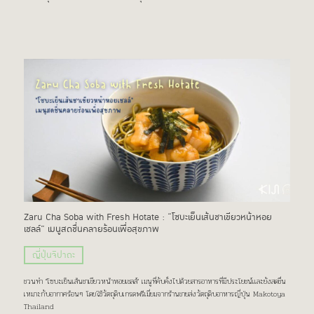
Zaru Cha Soba with Fresh Hotate : “โซบะเย็นเส้นชาเขียวหน้าหอย
เชลล์” เมนูสดชื่นคลายร้อนเพื่อสุขภาพ
ญี่ปุ่นจิปาถะ
ชวนทำ "โซบะเย็นเส้นชาเขียวหน้าหอยเชลล์" เมนูที่คับคั่งไปด้วยสารอาหารที่มีประโยชน์เเละยังสดชื่น
เหมาะกับอากาศร้อนๆ โดยใช้วัตถุดิบเกรดพรีเมี่ยมจากร้านขายส่งวัตถุดิบอาหารญี่ปุ่น Makotoya
Thailand