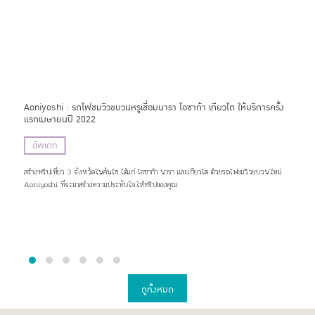
นที่
Aoniyoshi : รถไฟชมวิวขบวนหรูเชื่อมนารา โอซาก้า เกียวโต ให้บริการครั้ง
BUB 
แรกเมษายนปี 2022
ชิบะ
อัพเดท
ที
inoku
สร้างทริปเที่ยว 3 จังหวัดในคันไซ ได้แก่ โอซาก้า นารา และเกียวโต ด้วยรถไฟชมวิวขบวนใหม่
บับรี
Aoniyoshi ที่จะมาสร้างความประทับใจให้ทริปของคุณ
หลายร
ดูทั้งหมด