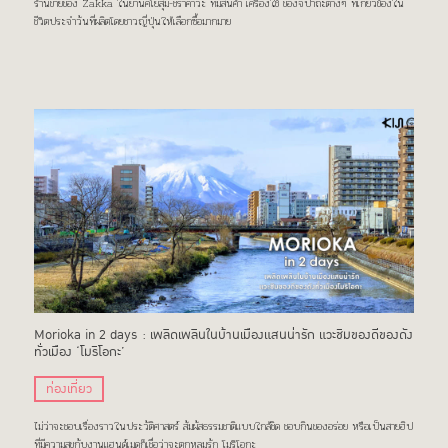
ร้านขายของ Zakka ในย่านคิโยสุมิ-ชิราคาวะ ที่มีสินค้า เครื่องใช้ ของจิปาถะต่างๆ ที่เกี่ยวข้องใน
ชีวิตประจำวันที่ผลิตโดยชาวญี่ปุ่นให้เลือกซื้อมากมาย
Morioka in 2 days : เพลิดเพลินในบ้านเมืองแสนน่ารัก แวะชิมของดีของดัง
ทั่วเมือง ‘โมริโอกะ’
ท่องเที่ยว
ไม่ว่าจะชอบเรื่องราวในประวัติศาสตร์ สัมผัสธรรมชาติแบบใกล้ชิด ชอบกินของอร่อย หรือเป็นสายฮิป
ที่มีความสุขกับงานแฮนด์เมดก็เชื่อว่าจะตกหลุมรัก โมริโอกะ