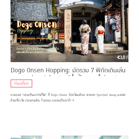
Dogo Onsen Hopping: มัดรวม 7 พิกัดเดินเล่น
กินของอร่อย ฮีลใจหลังแช่น้ำที่โรงอาบน้ำต้นฉบับ
ท่องเที่ยว
Spirited Away
ชวนมาแช่ “ออนเซ็นแรกในชีวิต” ที่ Dogo Onsen จังหวัดเอฮิเมะ ตามรอย Spirited Away เเละต่อ
ด้วยเที่ยววัด ถนนคนเดิน ร้านขนม เเละของกินน่ารัก ๆ