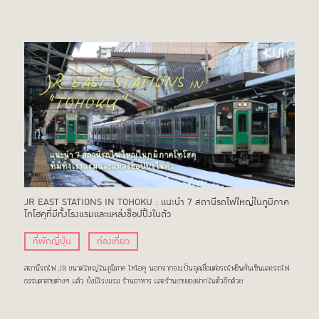
JR EAST STATIONS IN TOHOKU : แนะนำ 7 สถานีรถไฟใหญ่ในภูมิภาค
โทโฮคุที่มีทั้งโรงแรมและแหล่งช็อปปิ้งในตัว
ที่พักญี่ปุ่น
ท่องเที่ยว
สถานีรถไฟ JR ขนาดใหญ่ในภูมิภาค โทโฮคุ นอกจากจะเป็นจุดเชื่อมต่อรถไฟชินคันเซ็นและรถไฟ
ธรรมดาสายต่างๆ แล้ว ยังมีโรงแรม ร้านอาหาร และร้านขายของฝากในตัวอีกด้วย