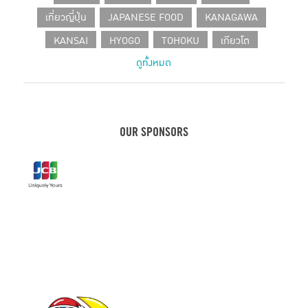
เที่ยวญี่ปุ่น
JAPANESE FOOD
KANAGAWA
KANSAI
HYOGO
TOHOKU
เกียวโต
ดูทั้งหมด
SHIZUOKA
CHUBU
โอซาก้า
HOKKAIDO
CAFE IN TOKYO
JAPANESE PRODUCT
เที่ยวเฮียวโงะ
HOTEL
คานางาวะ
ขนมญี่ปุ่น
เฮียวโงะ
ชิซูโอกะ
กรุงโตเกียว
KOBE
OUR SPONSORS