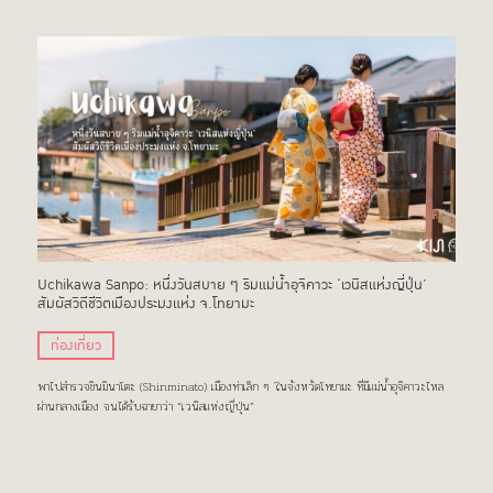
Uchikawa Sanpo: หนึ่งวันสบาย ๆ ริมแม่น้ำอุจิคาวะ ‘เวนิสแห่งญี่ปุ่น’
สัมผัสวิถีชีวิตเมืองประมงแห่ง จ.โทยามะ
ท่องเที่ยว
พาไปสำรวจชินมินาโตะ (Shinminato) เมืองท่าเล็ก ๆ ในจังหวัดโทยามะ ที่มีแม่น้ำอุจิคาวะไหล
ผ่านกลางเมือง จนได้รับฉายาว่า “เวนิสแห่งญี่ปุ่น”