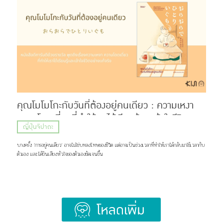
Hige (髭) ที่แปลว่า หนวด หรือเครา กับคำว่า Dandism จากภาษาอังกฤษ ซึ่งมีรากมาจากคำว่า
Dandy ที่สื่อถึงสุภาพบุรุษผู้แต่งตัวเนี้ยบ มีสไตล์ แต่ด้วยความยาวของชื่อ แฟน ๆ เลยเรียกวงนี้กันสั้น ๆ
ว่า “ฮิเกะดัน” ส่วนแฟนคลับของพวกเขาก็ถูกเรียกว่า BROTHERS เเละ Stand By You ภาพ:
Official髭男dism แน่นอนว่าชื่อวงนี้ไม่ได้ตั้งขึ้นมาเท่ ๆ อย่างเดียว แต่ซ่อนความหมายที่ลึกซึ้งไว้ว่า
พวกเขาอยากทำเพลงที่สามารถส่งต่อความรู้สึกดี ๆ เเละเติบโตไปพร้อมกับแฟนเพลง แม้ในวันที่พวกเขา
จะมีอายุเพิ่มขึ้น หรือถึงวันที่ไว้หนวดเคราแล้วก็ตาม ภาพ: Official髭男dism เส้นทางก่อนจะมาเป็น
Official HIGE DANdism จุดเริ่มต้นของวงย้อนไปปี 2012 […]
คุณโมโมโกะกับวันที่ต้องอยู่คนเดียว : ความเหงา
ความโดดเดี่ยวที่ทำให้เราได้เรียนรู้และเข้าใจชีวิต
ญี่ปุ่นจิปาถะ
อย่างแท้จริง
บางครั้ง ’การอยู่คนเดียว‘ อาจไม่ใช่บทลงโทษของชีวิต แต่อาจเป็นช่วงเวลาที่ทำให้เราได้กลับมาใช้เวลากับ
ตัวเอง และได้ยินเสียงหัวใจของตัวเองชัดเจนขึ้น
Load More