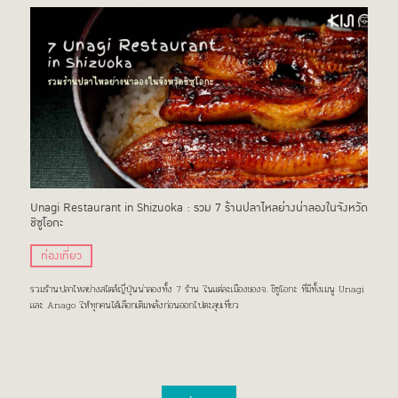
Unagi Restaurant in Shizuoka : รวม 7 ร้านปลาไหลย่างน่าลองในจังหวัด
ชิซูโอกะ
ท่องเที่ยว
รวมร้านปลาไหลย่างสไตล์ญี่ปุ่นน่าลองทั้ง 7 ร้าน ในแต่ละเมืองของจ. ชิซูโอกะ ที่มีทั้งเมนู Unagi
และ Anago ให้ทุกคนได้เลือกเติมพลังก่อนออกไปตะลุยเที่ยว