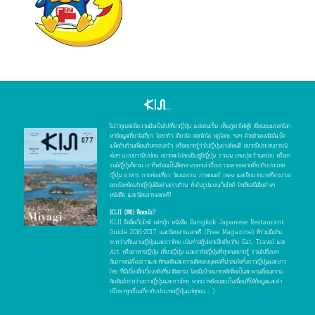
ไม่ว่าคุณจะมีความฝันเป็นไปเที่ยวญี่ปุ่น แช่ออนเซ็น เห็นภูเขาไฟฟูจิ เยี่ยมชมมรดกโลก
หาข้อมูลเที่ยวโตเกียว โอซาก้า เกียวโต ฮอกไกโด ฟุกุโอกะ ฯลฯ ด้วยตัวเองสไตล์แบ็ค
แพ็คกับก๊วนเพื่อนกับครอบครัว หรืออยากรู้ว่าไปญี่ปุ่นช่วงไหนดี อยากมีประสบการณ์
เจ๋งๆ แบบชาวนิปปอน อยากจะไปลองชิมซูชิญี่ปุ่น ราเมน เทมปุระร้านอร่อย หรือเท
รนด์ญี่ปุ่นก็ตาม เราก็พร้อมเป็นสื่อกลางบอกเล่าเรื่องราวหลากหลายเกี่ยวกับประเทศ
ญี่ปุ่น อาหาร การท่องเที่ยว วัฒนธรรม ภาพยนตร์ เพลง และอีกมากมายที่สามารถ
ตอบโจทย์คนรักญี่ปุ่นได้อย่างครบถ้วน ทั้งในรูปแบบเว็บไซต์ โซเชียลมีเดียต่างๆ
หนังสือ และนิตยสารแจกฟรี!
KIJI (คิจิ) คืออะไร?
KIJI คือสื่อเว็บไซต์ เฟซบุ๊ก หนังสือ Bangkok Japanese Restaurant
Guide 2016-2017 และนิตยสารแจกฟรี (Free Magazine) ที่ร่วมมือกัน
ระหว่างทีมงานญี่ปุ่นและชาวไทย เน้นทำสกู๊ปเจาะลึกเกี่ยวกับ Eat, Travel และ
Art หรืออาหารญี่ปุ่น เที่ยวญี่ปุ่น และอาร์ตญี่ปุ่นที่ทุกคนอยากรู้ รวมไปถึงบท
สัมภาษณ์เรื่องราวและทัศนคติและความคิดของบุคคลที่น่าสนใจทั้งชาวญี่ปุ่นและชาว
ไทย ที่มีเบื้องลึกเบื้องหลังที่น่าติดตาม โดยมีเป้าหมายหลักคือเป็นสะพานเชื่อมความ
สัมพันธ์ระหว่างชาวญี่ปุ่นและชาวไทย พวกเราพร้อมจะเป็นเพื่อนที่ให้ข้อมูลและคำ
ปรึกษาทุกเรื่องเกี่ยวกับประเทศญี่ปุ่นแก่ทุกคน : )