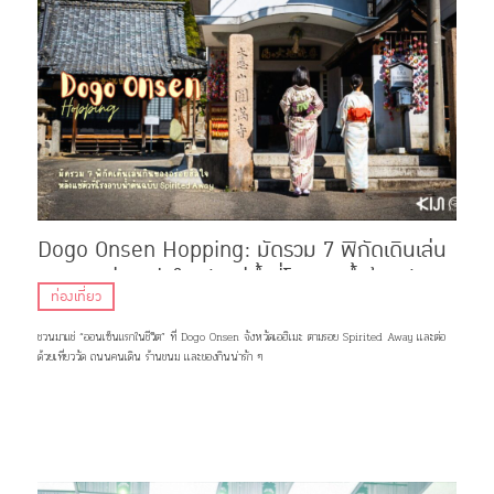
Dogo Onsen Hopping: มัดรวม 7 พิกัดเดินเล่น
กินของอร่อย ฮีลใจหลังแช่น้ำที่โรงอาบน้ำต้นฉบับ
ท่องเที่ยว
Spirited Away
ชวนมาแช่ “ออนเซ็นแรกในชีวิต” ที่ Dogo Onsen จังหวัดเอฮิเมะ ตามรอย Spirited Away เเละต่อ
ด้วยเที่ยววัด ถนนคนเดิน ร้านขนม เเละของกินน่ารัก ๆ