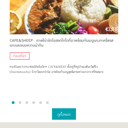
ยของ
CAFE&SHEEP : คาเฟ่น่ารักในฮอกไกโดที่มาพร้อมกับเมนูแกงกะหรี่ซอส
Glam
แกะและขนมหวานน่ากิน
ธรรม
ท่องเที่ยว
ที
นใน
คาเฟ่ในคราบกระท่อมไม้หลังเล็กๆ CAFE&SHEEP ตั้งอยู่ที่หมู่บ้านเอตันเบ็ตสึโจ
มาเต็
(Etanbetsucho) จังหวัดฮอกไกโด มาพร้อมกับเมนูสุดพิเศษอย่างแกงกะหรี่ซอสแกะ
ใหม่บ
ดูทั้งหมด