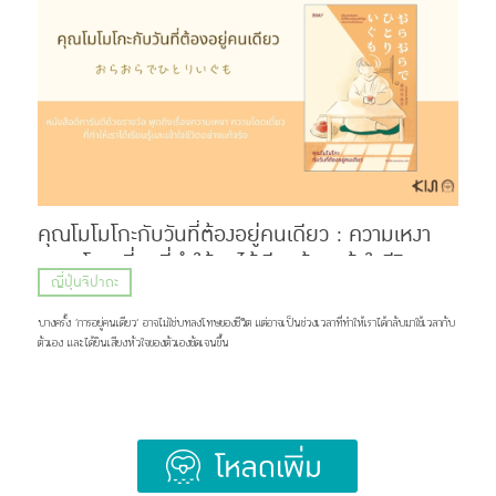
Hige (髭) ที่แปลว่า หนวด หรือเครา กับคำว่า Dandism จากภาษาอังกฤษ ซึ่งมีรากมาจากคำว่า
Dandy ที่สื่อถึงสุภาพบุรุษผู้แต่งตัวเนี้ยบ มีสไตล์ แต่ด้วยความยาวของชื่อ แฟน ๆ เลยเรียกวงนี้กันสั้น ๆ
ว่า “ฮิเกะดัน” ส่วนแฟนคลับของพวกเขาก็ถูกเรียกว่า BROTHERS เเละ Stand By You ภาพ:
Official髭男dism แน่นอนว่าชื่อวงนี้ไม่ได้ตั้งขึ้นมาเท่ ๆ อย่างเดียว แต่ซ่อนความหมายที่ลึกซึ้งไว้ว่า
พวกเขาอยากทำเพลงที่สามารถส่งต่อความรู้สึกดี ๆ เเละเติบโตไปพร้อมกับแฟนเพลง แม้ในวันที่พวกเขา
จะมีอายุเพิ่มขึ้น หรือถึงวันที่ไว้หนวดเคราแล้วก็ตาม ภาพ: Official髭男dism เส้นทางก่อนจะมาเป็น
Official HIGE DANdism จุดเริ่มต้นของวงย้อนไปปี 2012 […]
คุณโมโมโกะกับวันที่ต้องอยู่คนเดียว : ความเหงา
ความโดดเดี่ยวที่ทำให้เราได้เรียนรู้และเข้าใจชีวิต
ญี่ปุ่นจิปาถะ
อย่างแท้จริง
บางครั้ง ’การอยู่คนเดียว‘ อาจไม่ใช่บทลงโทษของชีวิต แต่อาจเป็นช่วงเวลาที่ทำให้เราได้กลับมาใช้เวลากับ
ตัวเอง และได้ยินเสียงหัวใจของตัวเองชัดเจนขึ้น
Load More