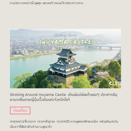
ชวนใครบางคนไปนั่งพูดคุย พลางชมวิวทะเลเกียวโตระหว่างทาง
Strolling Around Inuyama Castle: เดินเล่นปล่อยใจรอบๆ ปราสาทอินุ
ยามะกลิ่นอายญี่ปุ่นดั้งเดิมแห่งจังหวัดไอจิ
ท่องเที่ยว
พาทุกคนไปเที่ยวรอบๆ ปราสาทอินุยามะ ปราสาทไม้โบราณสุดคลาสสิกของเมือง พร้อมเดินเล่นใน
เมืองเก่าที่เต็มไปด้วยร้านรวงสุดน่ารัก