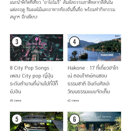
แนะนำพิกัดที่เที่ยว "อาโอโมริ" สัมผัสธรรมชาติหลากสีสันใน
แต่ละฤดู ชิมผลไม้และอาหารท้องถิ่นขึ้นชื่อ พร้อมทำกิจกรรม
สนุกๆ อีกเพียบ!
8 City Pop Songs :
Hakone : 17 ที่เที่ยวฮาโก
เพลง City pop ญี่ปุ่น
เน่ ตอบโจทย์คนชอบ
ระดับตำนานที่ผ่านไปกี่ปีก็
ธรรมชาติ อินกับศิลปะ
ยังอิน
วัฒนธรรมแบบจัดเต็ม
45 views
42 views