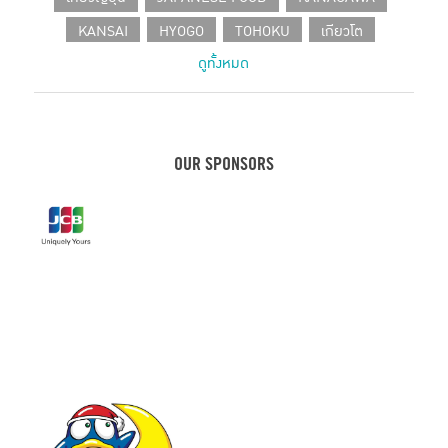
KANSAI
HYOGO
TOHOKU
เกียวโต
ดูทั้งหมด
SHIZUOKA
CHUBU
โอซาก้า
HOKKAIDO
CAFE IN TOKYO
JAPANESE PRODUCT
เที่ยวเฮียวโงะ
HOTEL
คานางาวะ
ขนมญี่ปุ่น
เฮียวโงะ
ชิซูโอกะ
กรุงโตเกียว
KOBE
OUR SPONSORS