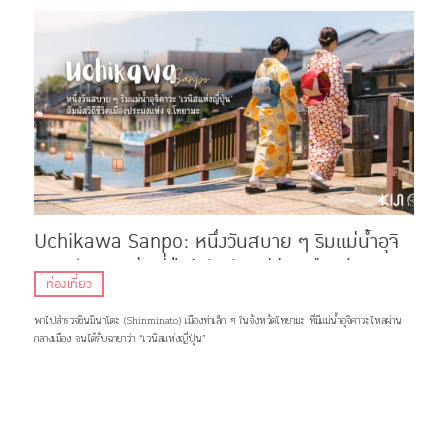
Uchikawa Sanpo: หนึ่งวันสบาย ๆ ริมแม่น้ำอุจิ
คาวะ ‘เวนิสแห่งญี่ปุ่น’ สัมผัสวิถีชีวิตเมืองประมง
ท่องเที่ยว
แห่ง จ.โทยามะ
พาไปสำรวจชินมินาโตะ (Shinminato) เมืองท่าเล็ก ๆ ในจังหวัดโทยามะ ที่มีแม่น้ำอุจิคาวะไหลผ่าน
กลางเมือง จนได้รับฉายาว่า “เวนิสแห่งญี่ปุ่น”