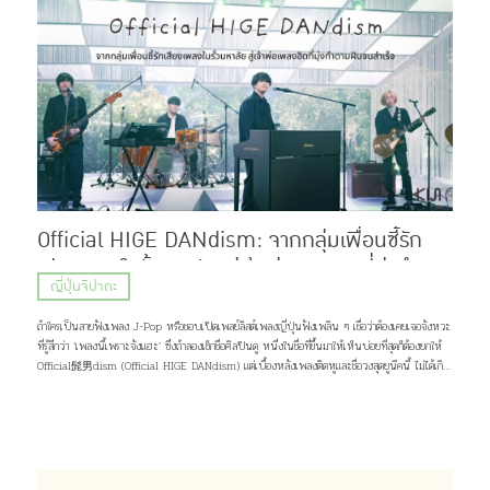
Official HIGE DANdism: จากกลุ่มเพื่อนซี้รัก
เสียงเพลงในรั้วมหาลัย สู่เจ้าพ่อเพลงฮิตที่มุ่งทำตาม
ญี่ปุ่นจิปาถะ
ฝันจนสำเร็จ
ถ้าใครเป็นสายฟังเพลง J-Pop หรือชอบเปิดเพลย์ลิสต์เพลงญี่ปุ่นฟังเพลิน ๆ เชื่อว่าต้องเคยเจอจังหวะ
ที่รู้สึกว่า ‘เพลงนี้เพราะจังแฮะ’ ซึ่งถ้าลองเช็กชื่อศิลปินดู หนึ่งในชื่อที่ขึ้นมาให้เห็นบ่อยที่สุดก็ต้องยกให้
Official髭男dism (Official HIGE DANdism) แต่เบื้องหลังเพลงติดหูและชื่อวงสุดยูนีคนี้ ไม่ได้เกิด
ขึ้นเพราะโชคช่วยหรือความบังเอิญ แต่มาจากการค่อย ๆ เดินตามความฝัน และความรักของพวกเขาที่มีต่อ
เสียงเพลง เส้นทางชีวิตกว่าจะเป็นพวกเขาในวันนี้จะเป็นอย่างไร เดี๋ยวคิจิจะมาเล่าให้ฟัง ♪(^∇^*)
ภาพ: Official髭男dism Profile Official髭男dism วงดนตรีแนว Piano Pop ที่ประกอบไปด้วย
สมาชิกมากฝีมือ 4 คนอย่าง ซาโตชิ ฟูจิฮาระ (ร้องนำ, เปียโน), ไดสุเกะ โอซาสะ (กีต้าร์), มาโกโตะ นารา
ซากิ (เบส, แซกโซโฟน) และ มาซากิ มัตสึอุระ (กลอง) แต่สิ่งที่น่าจะสะดุดตาใครหลาย ๆ คนมากกว่าก็คง
เป็นชื่อวง จริง ๆ เเล้วมันอ่านว่า “ออฟฟิเชียล ฮิเกะ ดันดิซึม” มาจากการผสมคำระหว่างภาษาญี่ปุ่น