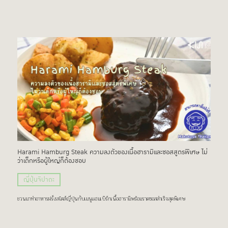
Harami Hamburg Steak ความลงตัวของเนื้อฮารามิเเละซอสสูตรพิเศษ ไม่
ว่าเด็กหรือผู้ใหญ่ก็ต้องชอบ
ญี่ปุ่นจิปาถะ
ชวนมาทำอาหารฝรั่งสไตล์ญี่ปุ่นกับเมนูแฮมเบิร์กเนื้อฮารามิพร้อมราดซอสสำเร็จสุดพิเศษ