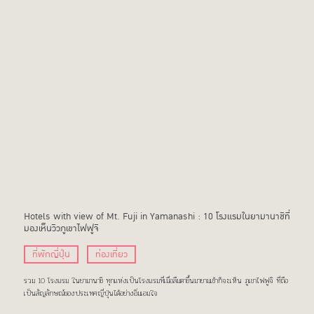
Hotels with view of Mt. Fuji in Yamanashi : 10 โรงแรมในยามานาชิที่
มองเห็นวิวภูเขาไฟฟูจิ
ที่พักญี่ปุ่น
ท่องเที่ยว
รวม 10 โรงแรม ในยามานาชิ ทุกแห่งเป็นโรงแรมที่เมื่อลืมตาขึ้นมายามเช้าก็จะเห็น ภูเขาไฟฟูจิ ที่ถือ
เป็นสัญลักษณ์ของประเทศญี่ปุ่นได้อย่างอิ่มเอมใจ