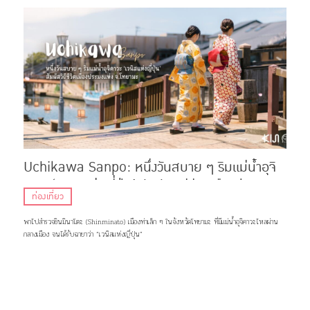
Uchikawa Sanpo: หนึ่งวันสบาย ๆ ริมแม่น้ำอุจิ
คาวะ ‘เวนิสแห่งญี่ปุ่น’ สัมผัสวิถีชีวิตเมืองประมง
ท่องเที่ยว
แห่ง จ.โทยามะ
พาไปสำรวจชินมินาโตะ (Shinminato) เมืองท่าเล็ก ๆ ในจังหวัดโทยามะ ที่มีแม่น้ำอุจิคาวะไหลผ่าน
กลางเมือง จนได้รับฉายาว่า “เวนิสแห่งญี่ปุ่น”