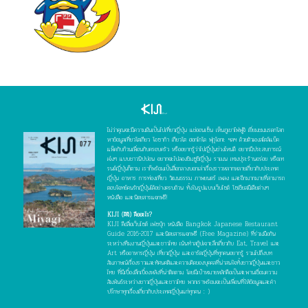
ไม่ว่าคุณจะมีความฝันเป็นไปเที่ยวญี่ปุ่น แช่ออนเซ็น เห็นภูเขาไฟฟูจิ เยี่ยมชมมรดกโลก
หาข้อมูลเที่ยวโตเกียว โอซาก้า เกียวโต ฮอกไกโด ฟุกุโอกะ ฯลฯ ด้วยตัวเองสไตล์แบ็ค
แพ็คกับก๊วนเพื่อนกับครอบครัว หรืออยากรู้ว่าไปญี่ปุ่นช่วงไหนดี อยากมีประสบการณ์
เจ๋งๆ แบบชาวนิปปอน อยากจะไปลองชิมซูชิญี่ปุ่น ราเมน เทมปุระร้านอร่อย หรือเท
รนด์ญี่ปุ่นก็ตาม เราก็พร้อมเป็นสื่อกลางบอกเล่าเรื่องราวหลากหลายเกี่ยวกับประเทศ
ญี่ปุ่น อาหาร การท่องเที่ยว วัฒนธรรม ภาพยนตร์ เพลง และอีกมากมายที่สามารถ
ตอบโจทย์คนรักญี่ปุ่นได้อย่างครบถ้วน ทั้งในรูปแบบเว็บไซต์ โซเชียลมีเดียต่างๆ
หนังสือ และนิตยสารแจกฟรี!
KIJI (คิจิ) คืออะไร?
KIJI คือสื่อเว็บไซต์ เฟซบุ๊ก หนังสือ Bangkok Japanese Restaurant
Guide 2016-2017 และนิตยสารแจกฟรี (Free Magazine) ที่ร่วมมือกัน
ระหว่างทีมงานญี่ปุ่นและชาวไทย เน้นทำสกู๊ปเจาะลึกเกี่ยวกับ Eat, Travel และ
Art หรืออาหารญี่ปุ่น เที่ยวญี่ปุ่น และอาร์ตญี่ปุ่นที่ทุกคนอยากรู้ รวมไปถึงบท
สัมภาษณ์เรื่องราวและทัศนคติและความคิดของบุคคลที่น่าสนใจทั้งชาวญี่ปุ่นและชาว
ไทย ที่มีเบื้องลึกเบื้องหลังที่น่าติดตาม โดยมีเป้าหมายหลักคือเป็นสะพานเชื่อมความ
สัมพันธ์ระหว่างชาวญี่ปุ่นและชาวไทย พวกเราพร้อมจะเป็นเพื่อนที่ให้ข้อมูลและคำ
ปรึกษาทุกเรื่องเกี่ยวกับประเทศญี่ปุ่นแก่ทุกคน : )