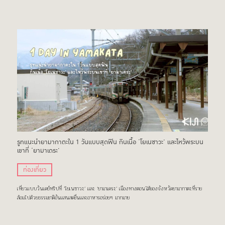
รูทแนะนำยามากาตะใน 1 วันแบบสุดฟิน กินเนื้อ ‘โยเนซาวะ’ และไหว้พระบน
เขาที่ ‘ยามาเดระ’
ท่องเที่ยว
เที่ยวแบบวันเดย์ทริปที่ ‘โยเนซาวะ’ และ ‘ยามาเดระ’ เมืองทางตอนใต้ของจังหวัดยามากาตะที่ราย
ล้อมไปด้วยธรรมชาติอันแสนสดชื่นและอาหารอร่อยๆ มากมาย