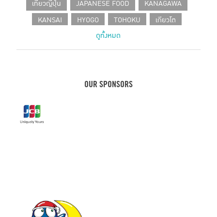
เที่ยวญี่ปุ่น
JAPANESE FOOD
KANAGAWA
KANSAI
HYOGO
TOHOKU
เกียวโต
ดูทั้งหมด
SHIZUOKA
CHUBU
โอซาก้า
HOKKAIDO
CAFE IN TOKYO
JAPANESE PRODUCT
เที่ยวเฮียวโงะ
HOTEL
คานางาวะ
ขนมญี่ปุ่น
เฮียวโงะ
ชิซูโอกะ
กรุงโตเกียว
KOBE
OUR SPONSORS