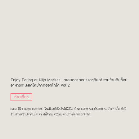
Enjoy Eating at Nijo Market : ตะลุยตลาดอย่างละเอียด! รวมร้านกินช็อป
อาหารทะเลสดใหม่จากฮอกไกโด Vol.2
ท่องเที่ยว
ตลาด นิโจ (Nijo Market) ในเมืองซัปโปโรไม่ได้มีแค่ร้านขายอาหารสดกับอาหารแห้งเท่านั้น ยังมี
ร้านข้าวหน้าปลาดิบและคาเฟ่ที่ล้วนแต่ใช้ของคุณภาพดีจากฮอกไกโด