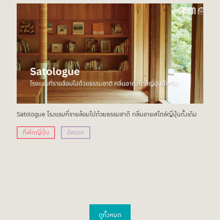
Satologue โรงแรมที่รายล้อมไปด้วยธรรมชาติ กลิ่นอายสไตล์ญี่ปุ่นดั้งเดิม
ที่พักญี่ปุ่น
อัพเดท
ดูทั้งหมด