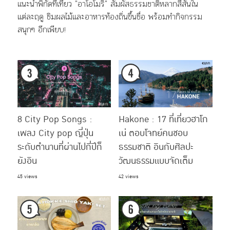
แนะนำพิกัดที่เที่ยว "อาโอโมริ" สัมผัสธรรมชาติหลากสีสันใน
แต่ละฤดู ชิมผลไม้และอาหารท้องถิ่นขึ้นชื่อ พร้อมทำกิจกรรม
สนุกๆ อีกเพียบ!
8 City Pop Songs :
Hakone : 17 ที่เที่ยวฮาโก
เพลง City pop ญี่ปุ่น
เน่ ตอบโจทย์คนชอบ
ระดับตำนานที่ผ่านไปกี่ปีก็
ธรรมชาติ อินกับศิลปะ
ยังอิน
วัฒนธรรมแบบจัดเต็ม
45 views
42 views