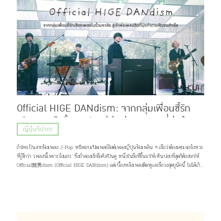
Official HIGE DANdism: จากกลุ่มเพื่อนซี้รัก
เสียงเพลงในรั้วมหาลัย สู่เจ้าพ่อเพลงฮิตที่มุ่งทำตาม
ญี่ปุ่นจิปาถะ
ฝันจนสำเร็จ
ถ้าใครเป็นสายฟังเพลง J-Pop หรือชอบเปิดเพลย์ลิสต์เพลงญี่ปุ่นฟังเพลิน ๆ เชื่อว่าต้องเคยเจอจังหวะ
ที่รู้สึกว่า ‘เพลงนี้เพราะจังแฮะ’ ซึ่งถ้าลองเช็กชื่อศิลปินดู หนึ่งในชื่อที่ขึ้นมาให้เห็นบ่อยที่สุดก็ต้องยกให้
Official髭男dism (Official HIGE DANdism) แต่เบื้องหลังเพลงติดหูและชื่อวงสุดยูนีคนี้ ไม่ได้เกิด
ขึ้นเพราะโชคช่วยหรือความบังเอิญ แต่มาจากการค่อย ๆ เดินตามความฝัน และความรักของพวกเขาที่มีต่อ
เสียงเพลง เส้นทางชีวิตกว่าจะเป็นพวกเขาในวันนี้จะเป็นอย่างไร เดี๋ยวคิจิจะมาเล่าให้ฟัง ♪(^∇^*)
ภาพ: Official髭男dism Profile Official髭男dism วงดนตรีแนว Piano Pop ที่ประกอบไปด้วย
สมาชิกมากฝีมือ 4 คนอย่าง ซาโตชิ ฟูจิฮาระ (ร้องนำ, เปียโน), ไดสุเกะ โอซาสะ (กีต้าร์), มาโกโตะ นารา
ซากิ (เบส, แซกโซโฟน) และ มาซากิ มัตสึอุระ (กลอง) แต่สิ่งที่น่าจะสะดุดตาใครหลาย ๆ คนมากกว่าก็คง
เป็นชื่อวง จริง ๆ เเล้วมันอ่านว่า “ออฟฟิเชียล ฮิเกะ ดันดิซึม” มาจากการผสมคำระหว่างภาษาญี่ปุ่น