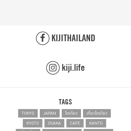
KIJITHAILAND
kiji.life
TAGS
TOKYO
JAPAN
โตเกียว
เที่ยวโตเกียว
KYOTO
OSAKA
CAFE
KANTO