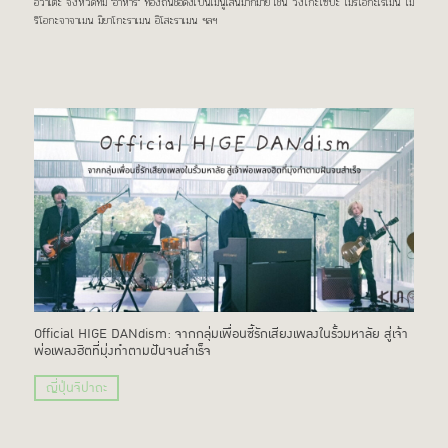
อิวาเตะ จังหวัดที่มี "อาหาร" ท้องถิ่นชื่อดังเป็นเมนูเส้นมากมาย เช่น วังโกะโซบะ โมริโอกะเรเมน โม
ริโอกะจาจาเมน มิยาโกะราเมน อิโสะราเมน ฯลฯ
Official HIGE DANdism: จากกลุ่มเพื่อนซี้รักเสียงเพลงในรั้วมหาลัย สู่เจ้า
พ่อเพลงฮิตที่มุ่งทำตามฝันจนสำเร็จ
ญี่ปุ่นจิปาถะ