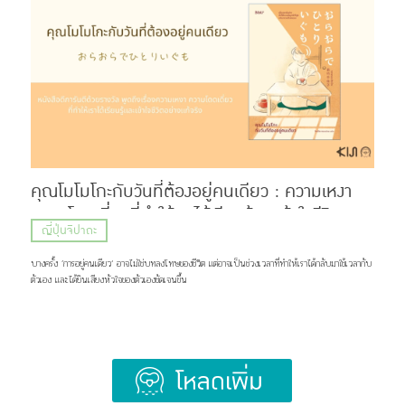
Hige (髭) ที่แปลว่า หนวด หรือเครา กับคำว่า Dandism จากภาษาอังกฤษ ซึ่งมีรากมาจากคำว่า
Dandy ที่สื่อถึงสุภาพบุรุษผู้แต่งตัวเนี้ยบ มีสไตล์ แต่ด้วยความยาวของชื่อ แฟน ๆ เลยเรียกวงนี้กันสั้น ๆ
ว่า “ฮิเกะดัน” ส่วนแฟนคลับของพวกเขาก็ถูกเรียกว่า BROTHERS เเละ Stand By You ภาพ:
Official髭男dism แน่นอนว่าชื่อวงนี้ไม่ได้ตั้งขึ้นมาเท่ ๆ อย่างเดียว แต่ซ่อนความหมายที่ลึกซึ้งไว้ว่า
พวกเขาอยากทำเพลงที่สามารถส่งต่อความรู้สึกดี ๆ เเละเติบโตไปพร้อมกับแฟนเพลง แม้ในวันที่พวกเขา
จะมีอายุเพิ่มขึ้น หรือถึงวันที่ไว้หนวดเคราแล้วก็ตาม ภาพ: Official髭男dism เส้นทางก่อนจะมาเป็น
Official HIGE DANdism จุดเริ่มต้นของวงย้อนไปปี 2012 […]
คุณโมโมโกะกับวันที่ต้องอยู่คนเดียว : ความเหงา
ความโดดเดี่ยวที่ทำให้เราได้เรียนรู้และเข้าใจชีวิต
ญี่ปุ่นจิปาถะ
อย่างแท้จริง
บางครั้ง ’การอยู่คนเดียว‘ อาจไม่ใช่บทลงโทษของชีวิต แต่อาจเป็นช่วงเวลาที่ทำให้เราได้กลับมาใช้เวลากับ
ตัวเอง และได้ยินเสียงหัวใจของตัวเองชัดเจนขึ้น
Load More