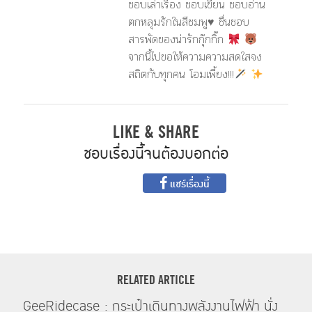
ชอบเล่าเรื่อง ชอบเขียน ชอบอ่าน
ตกหลุมรักในสีชมพู
♥
ชื่นชอบ
สารพัดของน่ารักกุ๊กกิ๊ก
จากนี้ไปขอให้ความความสดใสจง
สถิตกับทุกคน โอมเพี้ยง!!!
LIKE & SHARE
ชอบเรื่องนี้จนต้องบอกต่อ
แชร์เรื่องนี้
RELATED ARTICLE
GeeRidecase : กระเป๋าเดินทางพลังงานไฟฟ้า นั่ง