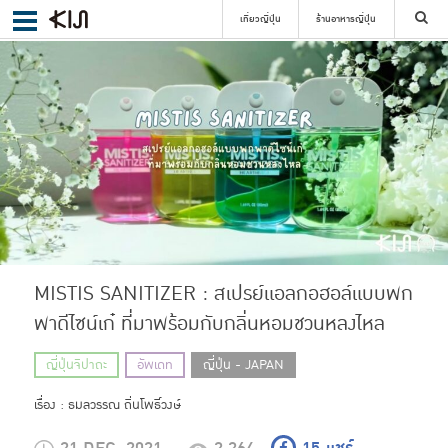
เที่ยวญี่ปุ่น
ร้านอาหารญี่ปุ่น
ค้นหา
เลือกย่าน
ค้นหา
MISTIS SANITIZER : สเปรย์แอลกอฮอล์แบบพก
พาดีไซน์เก๋ ที่มาพร้อมกับกลิ่นหอมชวนหลงไหล
ญี่ปุ่นจิปาถะ
อัพเดท
ญี่ปุ่น - JAPAN
เรื่อง : ธมลวรรณ ถิ่นโพธิ์วงษ์