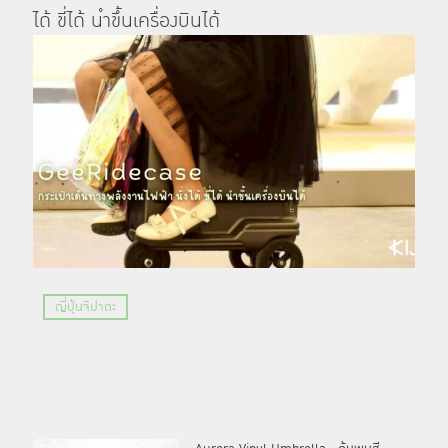
ได้ ขี่ได้ นำขึ้นเครื่องบินได้
ญี่ปุ่นจิปาถะ