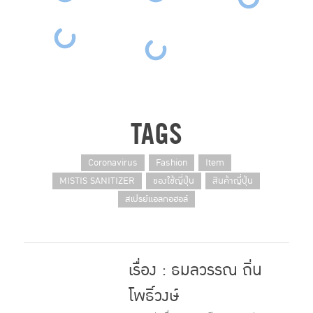
TAGS
Coronavirus
Fashion
Item
MISTIS SANITIZER
ของใช้ญี่ปุ่น
สินค้าญี่ปุ่น
สเปรย์แอลกอฮอล์
เรื่อง : ธมลวรรณ ถิ่น
โพธิ์วงษ์