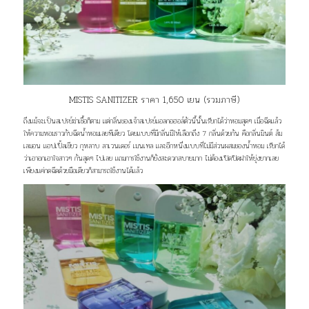
MISTIS SANITIZER
ราคา 1,650 เยน (รวมภาษี)
ถึงแม้จะเป็นสเปรย์ฆ่าเชื้อก็ตาม แต่กลิ่นของเจ้าสเปรย์แอลกอฮอล์ตัวนี้นั้นเรียกได้ว่าหอมสุดๆ เมื่อฉีดแล้ว
ให้ความหอมราวกับฉีดน้ำหอมเลยทีเดียว โดยแบบที่มีกลิ่นมีให้เลือกถึง 7 กลิ่นด้วยกัน คือกลิ่นมินต์ ส้ม
เลมอน แอปเปิ้ลเขียว กุหลาบ ลาเวนเดอร์ เมนเทล และอีกหนึ่งแบบที่ไม่มีส่วนผสมของน้ำหอม เรียกได้
ว่าเอาอกเอาใจสาวๆ กันสุดๆ ไปเลย แถมการใช้งานก็ยังสะดวกสบายมาก ไม่ต้องเปิดปิดฝาให้ยุ่งยากเลย
เพียงแค่กดฉีดด้วยมือเดียวก็สามารถใช้งานได้แล้ว