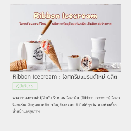
Ribbon Icecream : ไอศกรีมแบรนด์ใหม่ ผลิต
GE
จากวัตถุดิบออร์แกนิค เป็นมิตรต่อร่างกาย
เน้
ญี่ปุ่นจิปาถะ
ญี
พาสายของหวานไปรู้จักกับ ริบบอน ไอศกรีม (Ribbon icecream) ไอศก
GEL
รีมออร์แกนิคคุณภาพดีจากวัตถุดิบธรรมชาติ กินได้ทุกวัน หายห่วงเรื่อง
กับเ
น้ำหนักและสุขภาพ
(Ama