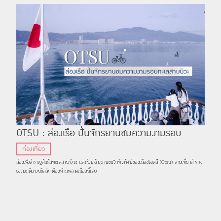
OTSU : ล่องเรือ ปั่นจักรยานชมความงามรอบ
ทะเลสาบบิวะ ณ เมืองโอตสึ
ท่องเที่ยว
ล่องเรือสำราญสัมผัสทะเลสาบบิวะ และปั่นจักรยานชมวิวทิวทัศน์ของเมืองโอตสึ (Otsu) สายเที่ยวสำรวจ
ธรรมชาติแบบชิลล์ๆ ต้องห้ามพลาดเมืองนี้เลย