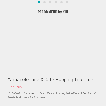
RECOMMEND by KIJI
Yamanote Line X Cafe Hopping Trip : ทัวร์
30 คาเฟ่ใกล้ 30 สถานีรถไฟสายยามาโนเตะ | EP2
ท่องเที่ยว
เที่ยวโตเกียวด้วยรถไฟ JR สาย ยามาโนเตะ ที่วิ่งวนลูปใจกลางกรุงทั้งยังใกล้กับ 'คาเฟ่' ชิคๆ ที่น่าแวะไป
จิบเครื่องดื่มแก้วโปรดและกินเค้กแสนอร่อย!