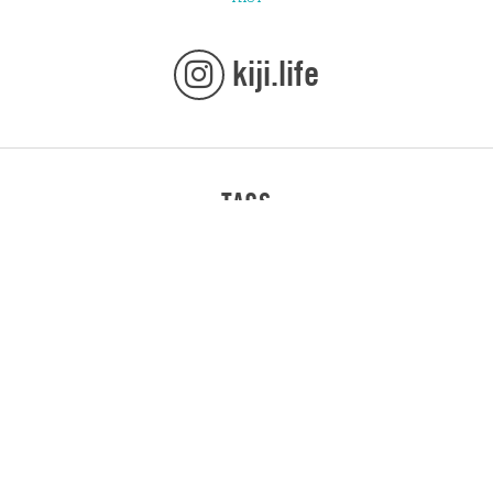
kiji.life
TAGS
TOKYO
JAPAN
โตเกียว
เที่ยวโตเกียว
แชร์
ติดตาม
TOP
KYOTO
OSAKA
CAFE
KANTO
เที่ยวญี่ปุ่น
JAPANESE FOOD
KANAGAWA
Share on Facebook
KANSAI
HYOGO
TOHOKU
เกียวโต
ดูทั้งหมด
SHIZUOKA
CHUBU
โอซาก้า
HOKKAIDO
Tweet this
CAFE IN TOKYO
JAPANESE PRODUCT
Cancel
เที่ยวเฮียวโงะ
HOTEL
คานางาวะ
ขนมญี่ปุ่น