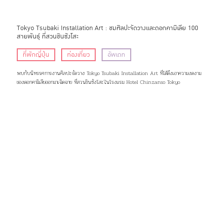
Tokyo Tsubaki Installation Art : ชมศิลปะจัดวางและดอกคามิเลีย 100
สายพันธุ์ ที่สวนชินซังโสะ
ที่พักญี่ปุ่น
ท่องเที่ยว
อัพเดท
พบกับนิทรรศการงานศิลปะจัดวาง Tokyo Tsubaki Installation Art ที่ได้ดึงเอาความงดงาม
ของดอกคามิเลียออกมาเฉิดฉาย ที่สวนชินซังโสะในโรงแรม Hotel Chinzanso Tokyo