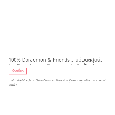
100% Doraemon & Friends งานอีเวนต์สุดยิ่ง
ใหญ่ในประวัติศาสตร์โดราเอมอนจัดขึ้นที่โตเกียว
ท่องเที่ยว
งานอีเวนต์สุดยิ่งใหญ่ในประวัติศาสตร์โดราเอมอน ดึงดูดแฟนๆ สู่โลกของการ์ตูน อนิเมะ และภาพยนตร์
ที่โตเกียว