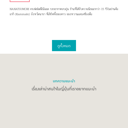
NANATSUMORI คาเฟ่สไตล์มินิมอล บรรยากาศอบอุ่น ร้านที่ได้รับความนิยมมากว่า 15 ปีในย่านคัม
มากิ (Kammaki) จังหวัดนารา ที่เสิร์ฟทั้งของคาว ของหวานและเครื่องดื่ม
ดูทั้งหมด
บทความแนะนำ
เรื่องเล่าน่าสนใจในญี่ปุ่นที่เราอยากแนะนำ