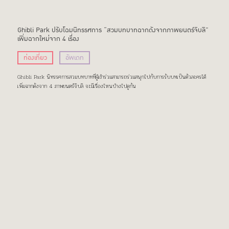
Ghibli Park ปรับโฉมนิทรรศการ “สวมบทบาทฉากดังจากภาพยนตร์จิบลิ”
เพิ่มฉากใหม่จาก 4 เรื่อง
ท่องเที่ยว
อัพเดท
Ghibli Park นิทรรศการสวมบทบาทที่ผู้เข้าร่วมสามารถร่วมสนุกไปกับการรับบทเป็นตัวละครได้
เพิ่มฉากดังจาก 4 ภาพยนตร์จิบลิ จะมีเรื่องไหนบ้างไปดูกัน