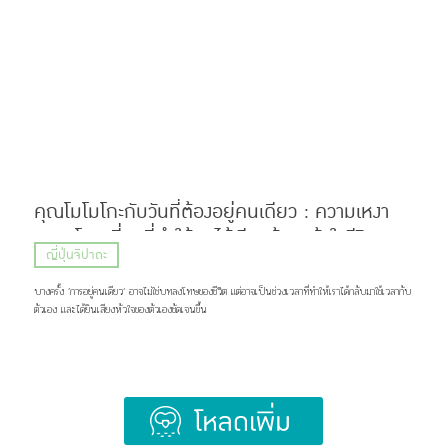
Hige (髭) ที่แปลว่า หนวด หรือเครา กับคำว่า Dandism จากภาษาอังกฤษ ซึ่งมีรากมาจากคำว่า
Dandy ที่สื่อถึงสุภาพบุรุษผู้แต่งตัวเนี้ยบ มีสไตล์ แต่ด้วยความยาวของชื่อ แฟน ๆ เลยเรียกวงนี้กันสั้น ๆ
ว่า “ฮิเกะดัน” ส่วนแฟนคลับของพวกเขาก็ถูกเรียกว่า BROTHERS เเละ Stand By You ภาพ:
Official髭男dism แน่นอนว่าชื่อวงนี้ไม่ได้ตั้งขึ้นมาเท่ ๆ อย่างเดียว แต่ซ่อนความหมายที่ลึกซึ้งไว้ว่า
พวกเขาอยากทำเพลงที่สามารถส่งต่อความรู้สึกดี ๆ เเละเติบโตไปพร้อมกับแฟนเพลง แม้ในวันที่พวกเขา
จะมีอายุเพิ่มขึ้น หรือถึงวันที่ไว้หนวดเคราแล้วก็ตาม ภาพ: Official髭男dism เส้นทางก่อนจะมาเป็น
Official HIGE DANdism จุดเริ่มต้นของวงย้อนไปปี 2012 […]
คุณโมโมโกะกับวันที่ต้องอยู่คนเดียว : ความเหงา
ความโดดเดี่ยวที่ทำให้เราได้เรียนรู้และเข้าใจชีวิต
ญี่ปุ่นจิปาถะ
อย่างแท้จริง
บางครั้ง ’การอยู่คนเดียว‘ อาจไม่ใช่บทลงโทษของชีวิต แต่อาจเป็นช่วงเวลาที่ทำให้เราได้กลับมาใช้เวลากับ
ตัวเอง และได้ยินเสียงหัวใจของตัวเองชัดเจนขึ้น
Load More