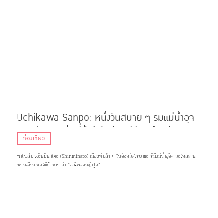
Uchikawa Sanpo: หนึ่งวันสบาย ๆ ริมแม่น้ำอุจิ
คาวะ ‘เวนิสแห่งญี่ปุ่น’ สัมผัสวิถีชีวิตเมืองประมง
ท่องเที่ยว
แห่ง จ.โทยามะ
พาไปสำรวจชินมินาโตะ (Shinminato) เมืองท่าเล็ก ๆ ในจังหวัดโทยามะ ที่มีแม่น้ำอุจิคาวะไหลผ่าน
กลางเมือง จนได้รับฉายาว่า “เวนิสแห่งญี่ปุ่น”