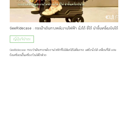
GeeRidecase : กระเป๋าเดินทางพลังงานไฟฟ้า นั่งได้ ขี่ได้ นำขึ้นเครื่องบินได้
ญี่ปุ่นจิปาถะ
GeeRidecase กระเป๋าเดินทางพลังงานไฟฟ้าที่ไม่ได้แค่ใช้ใส่สัมภาระ แต่ยังนั่งได้ เคลื่อนที่ได้ แถม
ยังแครี่ออนขึ้นเครื่องบินได้อีกด้วย