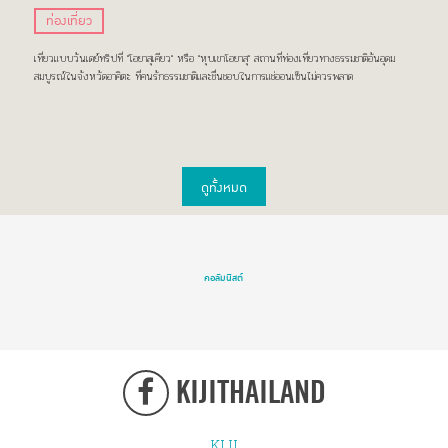
ท่องเที่ยว
เที่ยวแบบวันเดย์ทริปที่ "โอยาสุเคียว" หรือ "หุบเขาโอยาสุ" สถานที่ท่องเที่ยวทางธรรมชาติอันอุดม
สมบูรณ์ในจังหวัดอาคิตะ ที่คนรักธรรมชาติและชื่นชอบในการแช่ออนเซ็นไม่ควรพลาด
ดูทั้งหมด
คอลัมนิสต์
KIJITHAILAND
KIJI