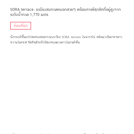
SORA terrace: ระเบียงชมทะเลหมอกสวยๆ พร้อมคาเฟ่สุดชิคที่อยู่สูงจาก
ระดับน้ำทะเล 1,770 เมตร
ท่องเที่ยว
นั่งกระเช้าขึ้นเขาไปชมทะเลหมอกบนระเบียง SORA terrace ในนากาโน่ พร้อมแวะชิมอาหารคาว
หวานในคาเฟ่ ปิดท้ายด้วยทัวร์ส่องทะเลดวงดาวในยามค่ำคืน