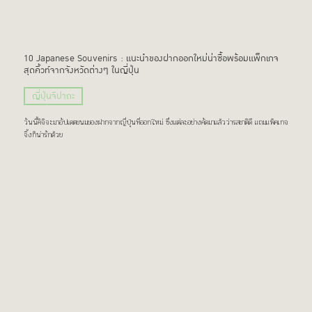
10 Japanese Souvenirs : แนะนำของฝากออกใหม่น่าซื้อพร้อมแพ็กเกจ
สุดคิ้วท์จากจังหวัดต่างๆ ในญี่ปุ่น
ญี่ปุ่นจิปาถะ
วันนี้คิจิจะมาอัปเดตขนมของฝากจากญี่ปุ่นที่ออกใหม่ ซึ่งแต่ละอย่างคัดมาแล้วว่ารสชาติดี แถมแพ็คเกจ
จิ้งก็น่ารักด้วย