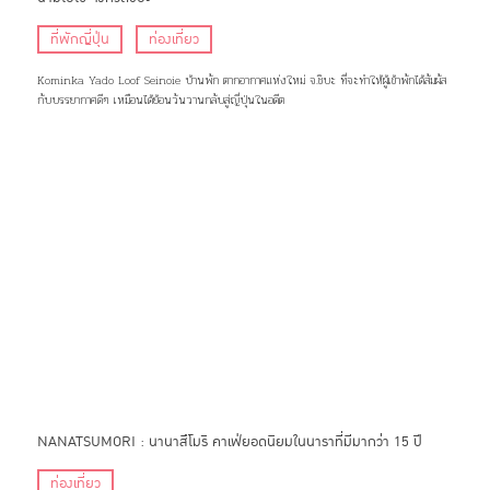
ที่พักญี่ปุ่น
ท่องเที่ยว
Kominka Yado Loof Seinoie บ้านพัก ตากอากาศแห่งใหม่ จ.ชิบะ ที่จะทำให้ผู้เข้าพักได้สัมผัส
กับบรรยากาศดีๆ เหมือนได้ย้อนวันวานกลับสู่ญี่ปุ่นในอดีต
NANATSUMORI : นานาสึโมริ คาเฟ่ยอดนิยมในนาราที่มีมากว่า 15 ปี
ท่องเที่ยว