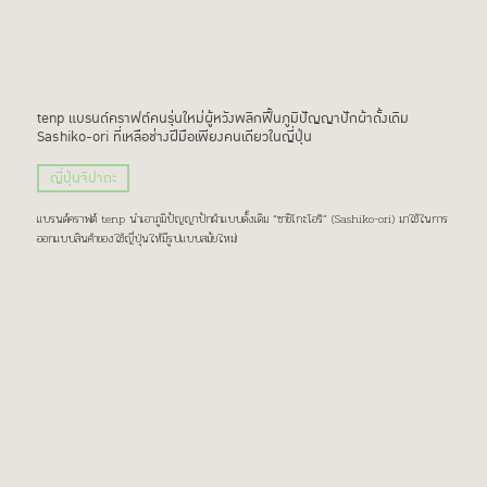
tenp แบรนด์คราฟต์คนรุ่นใหม่ผู้หวังพลิกฟื้นภูมิปัญญาปักผ้าดั้งเดิม
Sashiko-ori ที่เหลือช่างฝีมือเพียงคนเดียวในญี่ปุ่น
ญี่ปุ่นจิปาถะ
แบรนด์คราฟต์ tenp นำเอาภูมิปัญญาปักผ้าแบบดั้งเดิม “ซาชิโกะโอริ” (Sashiko-ori) มาใช้ในการ
ออกแบบสินค้าของใช้ญี่ปุ่นให้มีรูปแบบสมัยใหม่!