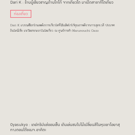
Dari K : ร้านผู้เชี่ยวชาญด้านโกโก้ จากเกียวโต มาเปิดสาขาที่โตเกียว
ท่องเที่ยว
Dari K แบรนด์ช็อกโกแลตดังจากเกียวโตที่ใช้เมล็ดโกโก้คุณภาพดีจากเกาะสุลาเวสี ประเทศ
อินโดนีเซีย มาเปิดสาขาแรกในโตเกียว ณ ศูนย์การค้า Marunouchi Oazo
Oyasukyo : เดย์ทริปแช่ออนเซ็น เดินเล่นชมใบไม้เปลี่ยนสีในหุบเขาโอยาสุ
ทางตอนใต้ของจ.อาคิตะ