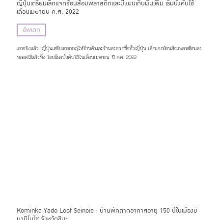
ญี่ปุ่นเตรียมเลิกแจกช้อนส้อมพลาสติกและมีแผนเก็บเงินเพิ่ม เริ่มบังคับใช้
เดือนเมษายน ค.ศ. 2022
อัพเดท
เอาจริงแล้ว! ญี่ปุ่นเตรียมออกกฎให้ร้านค้าและร้านสะดวกซื้อทั่วญี่ปุ่น เลิกแจกช้อนส้อมพลาสติกและ
หลอดใช้แล้วทิ้ง โดยมีผลบังคับใช้ในเดือนเมษายน ปี ค.ศ. 2022
Kominka Yado Loof Seinoie : บ้านพักตากอากาศอายุ 150 ปีในเมืองมิ
นามิโบโซ จังหวัดชิบะ