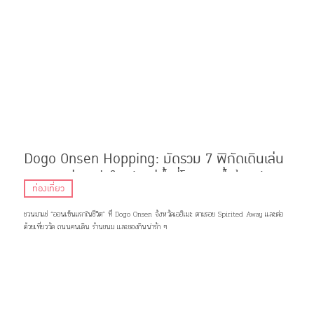
Dogo Onsen Hopping: มัดรวม 7 พิกัดเดินเล่น
กินของอร่อย ฮีลใจหลังแช่น้ำที่โรงอาบน้ำต้นฉบับ
ท่องเที่ยว
Spirited Away
ชวนมาแช่ “ออนเซ็นแรกในชีวิต” ที่ Dogo Onsen จังหวัดเอฮิเมะ ตามรอย Spirited Away เเละต่อ
ด้วยเที่ยววัด ถนนคนเดิน ร้านขนม เเละของกินน่ารัก ๆ