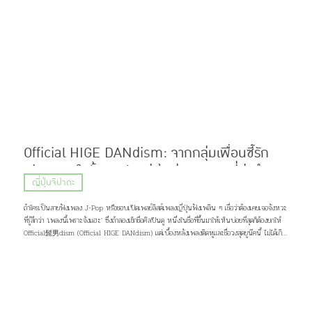
Official HIGE DANdism: จากกลุ่มเพื่อนซี้รัก
เสียงเพลงในรั้วมหาลัย สู่เจ้าพ่อเพลงฮิตที่มุ่งทำตาม
ญี่ปุ่นจิปาถะ
ฝันจนสำเร็จ
ถ้าใครเป็นสายฟังเพลง J-Pop หรือชอบเปิดเพลย์ลิสต์เพลงญี่ปุ่นฟังเพลิน ๆ เชื่อว่าต้องเคยเจอจังหวะ
ที่รู้สึกว่า ‘เพลงนี้เพราะจังแฮะ’ ซึ่งถ้าลองเช็กชื่อศิลปินดู หนึ่งในชื่อที่ขึ้นมาให้เห็นบ่อยที่สุดก็ต้องยกให้
Official髭男dism (Official HIGE DANdism) แต่เบื้องหลังเพลงติดหูและชื่อวงสุดยูนีคนี้ ไม่ได้เกิด
ขึ้นเพราะโชคช่วยหรือความบังเอิญ แต่มาจากการค่อย ๆ เดินตามความฝัน และความรักของพวกเขาที่มีต่อ
เสียงเพลง เส้นทางชีวิตกว่าจะเป็นพวกเขาในวันนี้จะเป็นอย่างไร เดี๋ยวคิจิจะมาเล่าให้ฟัง ♪(^∇^*)
ภาพ: Official髭男dism Profile Official髭男dism วงดนตรีแนว Piano Pop ที่ประกอบไปด้วย
สมาชิกมากฝีมือ 4 คนอย่าง ซาโตชิ ฟูจิฮาระ (ร้องนำ, เปียโน), ไดสุเกะ โอซาสะ (กีต้าร์), มาโกโตะ นารา
ซากิ (เบส, แซกโซโฟน) และ มาซากิ มัตสึอุระ (กลอง) แต่สิ่งที่น่าจะสะดุดตาใครหลาย ๆ คนมากกว่าก็คง
เป็นชื่อวง จริง ๆ เเล้วมันอ่านว่า “ออฟฟิเชียล ฮิเกะ ดันดิซึม” มาจากการผสมคำระหว่างภาษาญี่ปุ่น