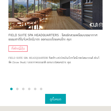
ชาติ
FIELD SUITE SPA HEADQUARTERS : รีสอร์ทสวยพร้อมบรรยากาศ
ระฆั
ธรรมชาติในจังหวัดนีงาตะ ออกแบบโดยเคนโกะ คุมะ
จากใ
ที่พักญี่ปุ่น
ญี
 ผ่อน
FIELD SUITE SPA HEADQUARTERS รีสอร์ท แห่งใหม่ในจังหวัดนีงาตะโดยแบรนด์ สโนว์
ในคืนส
พีค (Snow Peak) บรรยากาศธรรมชาติ ออกแบบโดยเคนโกะ คุมะ
กึกก้
ดูทั้งหมด