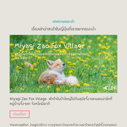
บทความแนะนำ
เรื่องเล่าน่าสนใจในญี่ปุ่นที่เราอยากแนะนำ
Miyagi Zao Fox Village: พักใจในป่าใหญ่ไปกับสุนัขจิ้งจอกแสนน่ารักที่
หมู่บ้านจิ้งจอก จังหวัดมิยากิ
ท่องเที่ยว
ท่ามกลางลมเย็นๆ ในฤดูใบไม้ร่วง ชวนทุกคนไปใจละลายกับความน่ารักของเจ้าสุนัขจิ้งจอกแสนน่า