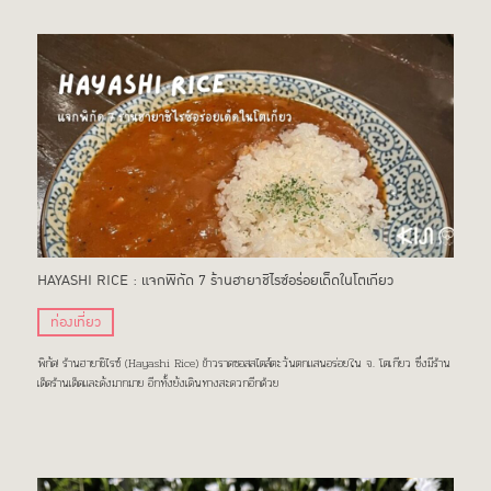
HAYASHI RICE : แจกพิกัด 7 ร้านฮายาชิไรซ์อร่อยเด็ดในโตเกียว
ท่องเที่ยว
พิกัด! ร้านฮายาชิไรซ์ (Hayashi Rice) ข้าวราดซอสสไตล์ตะวันตกแสนอร่อยใน จ. โตเกียว ซึ่งมีร้าน
เด็ดร้านเด็ดและดังมากมาย อีกทั้งยังเดินทางสะดวกอีกด้วย