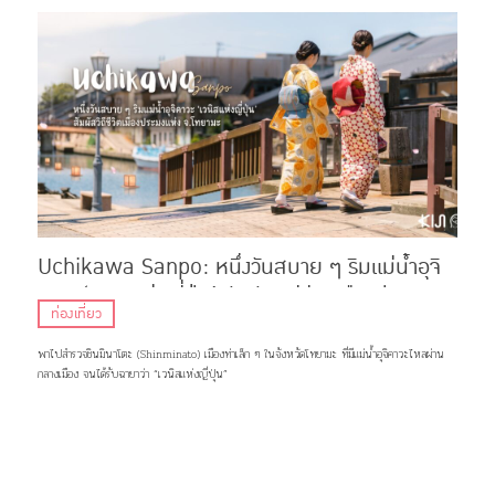
Uchikawa Sanpo: หนึ่งวันสบาย ๆ ริมแม่น้ำอุจิ
คาวะ ‘เวนิสแห่งญี่ปุ่น’ สัมผัสวิถีชีวิตเมืองประมง
ท่องเที่ยว
แห่ง จ.โทยามะ
พาไปสำรวจชินมินาโตะ (Shinminato) เมืองท่าเล็ก ๆ ในจังหวัดโทยามะ ที่มีแม่น้ำอุจิคาวะไหลผ่าน
กลางเมือง จนได้รับฉายาว่า “เวนิสแห่งญี่ปุ่น”