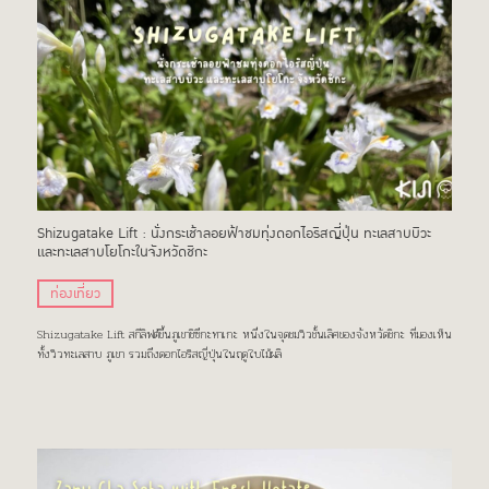
Shizugatake Lift : นั่งกระเช้าลอยฟ้าชมทุ่งดอกไอริสญี่ปุ่น ทะเลสาบบิวะ
และทะเลสาบโยโกะในจังหวัดชิกะ
ท่องเที่ยว
Shizugatake Lift สกีลิฟต์ขึ้นภูเขาชิซึกะทาเกะ หนึ่งในจุดชมวิวชั้นเลิศของจังหวัดชิกะ ที่มองเห็น
ทั้งวิวทะเลสาบ ภูเขา รวมถึงดอกไอริสญี่ปุ่นในฤดูใบไม้ผลิ