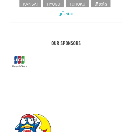
KANSAI
HYOGO
TOHOKU
เกียวโต
ดูทั้งหมด
SHIZUOKA
CHUBU
โอซาก้า
HOKKAIDO
CAFE IN TOKYO
JAPANESE PRODUCT
เที่ยวเฮียวโงะ
HOTEL
คานางาวะ
ขนมญี่ปุ่น
เฮียวโงะ
ชิซูโอกะ
กรุงโตเกียว
KOBE
OUR SPONSORS