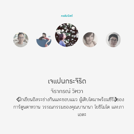
คอลัมนิสต์
เจแปนกระจิริด
จิราภรณ์ วิหวา
นักเขียนอิสระช่างกินและชอบแมว ผู้เติบโตมาพร้อมซีรีส์ของคุณคิ
การ์ตูนตาหวาน วรรณกรรมของคุณบานานา โยชิโมโต และภาพยนตร
เอดะ