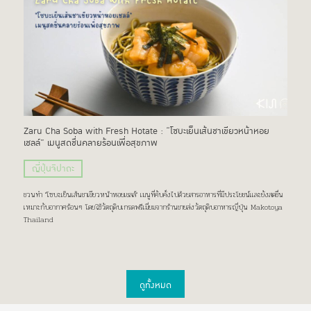
Zaru Cha Soba with Fresh Hotate : “โซบะเย็นเส้นชาเขียวหน้าหอย
เชลล์” เมนูสดชื่นคลายร้อนเพื่อสุขภาพ
ญี่ปุ่นจิปาถะ
ชวนทำ "โซบะเย็นเส้นชาเขียวหน้าหอยเชลล์" เมนูที่คับคั่งไปด้วยสารอาหารที่มีประโยชน์เเละยังสดชื่น
เหมาะกับอากาศร้อนๆ โดยใช้วัตถุดิบเกรดพรีเมี่ยมจากร้านขายส่งวัตถุดิบอาหารญี่ปุ่น Makotoya
Thailand
ดูทั้งหมด