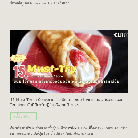
รักกันที่หมู่บ้าน Miyagi Zao Fox จังหวัดมิยากิ
15 Must Try in Convenience Store : ขนม ไอศกรีม และเครื่องดื่มออก
ใหม่ น่าลองในมินิมาร์ทญี่ปุ่น อัพเดทปี 2024
ญี่ปุ่นจิปาถะ
คัดมาแล้ว ของกินใน ร้านสะดวกซื้อญี่ปุ่น ที่ออกใหม่ในปี 2024 มีตั้งแต่ ขนม ไอศกรีม และเครื่อง
ดื่ม เผื่อใครมีแพลนไปญี่ปุ่นเร็วๆ นี้ จะได้เซฟไว้แล้วไปลองกินตามกัน