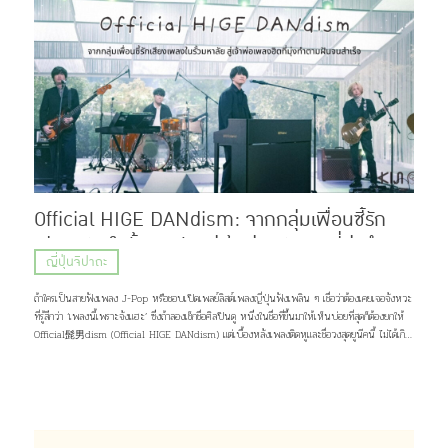
Official HIGE DANdism: จากกลุ่มเพื่อนซี้รัก
เสียงเพลงในรั้วมหาลัย สู่เจ้าพ่อเพลงฮิตที่มุ่งทำตาม
ญี่ปุ่นจิปาถะ
ฝันจนสำเร็จ
ถ้าใครเป็นสายฟังเพลง J-Pop หรือชอบเปิดเพลย์ลิสต์เพลงญี่ปุ่นฟังเพลิน ๆ เชื่อว่าต้องเคยเจอจังหวะ
ที่รู้สึกว่า ‘เพลงนี้เพราะจังแฮะ’ ซึ่งถ้าลองเช็กชื่อศิลปินดู หนึ่งในชื่อที่ขึ้นมาให้เห็นบ่อยที่สุดก็ต้องยกให้
Official髭男dism (Official HIGE DANdism) แต่เบื้องหลังเพลงติดหูและชื่อวงสุดยูนีคนี้ ไม่ได้เกิด
ขึ้นเพราะโชคช่วยหรือความบังเอิญ แต่มาจากการค่อย ๆ เดินตามความฝัน และความรักของพวกเขาที่มีต่อ
เสียงเพลง เส้นทางชีวิตกว่าจะเป็นพวกเขาในวันนี้จะเป็นอย่างไร เดี๋ยวคิจิจะมาเล่าให้ฟัง ♪(^∇^*)
ภาพ: Official髭男dism Profile Official髭男dism วงดนตรีแนว Piano Pop ที่ประกอบไปด้วย
สมาชิกมากฝีมือ 4 คนอย่าง ซาโตชิ ฟูจิฮาระ (ร้องนำ, เปียโน), ไดสุเกะ โอซาสะ (กีต้าร์), มาโกโตะ นารา
ซากิ (เบส, แซกโซโฟน) และ มาซากิ มัตสึอุระ (กลอง) แต่สิ่งที่น่าจะสะดุดตาใครหลาย ๆ คนมากกว่าก็คง
เป็นชื่อวง จริง ๆ เเล้วมันอ่านว่า “ออฟฟิเชียล ฮิเกะ ดันดิซึม” มาจากการผสมคำระหว่างภาษาญี่ปุ่น