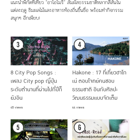
แนะนำพิกัดที่เที่ยว "อาโอโมริ" สัมผัสธรรมชาติหลากสีสันใน
แต่ละฤดู ชิมผลไม้และอาหารท้องถิ่นขึ้นชื่อ พร้อมทำกิจกรรม
สนุกๆ อีกเพียบ!
8 City Pop Songs :
Hakone : 17 ที่เที่ยวฮาโก
เพลง City pop ญี่ปุ่น
เน่ ตอบโจทย์คนชอบ
ระดับตำนานที่ผ่านไปกี่ปีก็
ธรรมชาติ อินกับศิลปะ
ยังอิน
วัฒนธรรมแบบจัดเต็ม
45 views
44 views