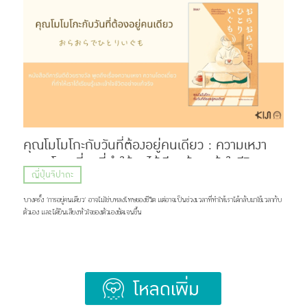
Hige (髭) ที่แปลว่า หนวด หรือเครา กับคำว่า Dandism จากภาษาอังกฤษ ซึ่งมีรากมาจากคำว่า
Dandy ที่สื่อถึงสุภาพบุรุษผู้แต่งตัวเนี้ยบ มีสไตล์ แต่ด้วยความยาวของชื่อ แฟน ๆ เลยเรียกวงนี้กันสั้น ๆ
ว่า “ฮิเกะดัน” ส่วนแฟนคลับของพวกเขาก็ถูกเรียกว่า BROTHERS เเละ Stand By You ภาพ:
Official髭男dism แน่นอนว่าชื่อวงนี้ไม่ได้ตั้งขึ้นมาเท่ ๆ อย่างเดียว แต่ซ่อนความหมายที่ลึกซึ้งไว้ว่า
พวกเขาอยากทำเพลงที่สามารถส่งต่อความรู้สึกดี ๆ เเละเติบโตไปพร้อมกับแฟนเพลง แม้ในวันที่พวกเขา
จะมีอายุเพิ่มขึ้น หรือถึงวันที่ไว้หนวดเคราแล้วก็ตาม ภาพ: Official髭男dism เส้นทางก่อนจะมาเป็น
Official HIGE DANdism จุดเริ่มต้นของวงย้อนไปปี 2012 […]
คุณโมโมโกะกับวันที่ต้องอยู่คนเดียว : ความเหงา
ความโดดเดี่ยวที่ทำให้เราได้เรียนรู้และเข้าใจชีวิต
ญี่ปุ่นจิปาถะ
อย่างแท้จริง
บางครั้ง ’การอยู่คนเดียว‘ อาจไม่ใช่บทลงโทษของชีวิต แต่อาจเป็นช่วงเวลาที่ทำให้เราได้กลับมาใช้เวลากับ
ตัวเอง และได้ยินเสียงหัวใจของตัวเองชัดเจนขึ้น
Load More