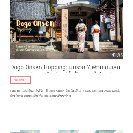
Dogo Onsen Hopping: มัดรวม 7 พิกัดเดินเล่น
กินของอร่อย ฮีลใจหลังแช่น้ำที่โรงอาบน้ำต้นฉบับ
ท่องเที่ยว
Spirited Away
ชวนมาแช่ “ออนเซ็นแรกในชีวิต” ที่ Dogo Onsen จังหวัดเอฮิเมะ ตามรอย Spirited Away เเละต่อ
ด้วยเที่ยววัด ถนนคนเดิน ร้านขนม เเละของกินน่ารัก ๆ