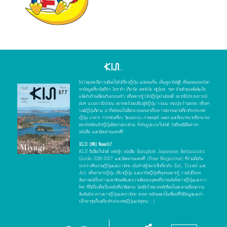
ไม่ว่าคุณจะมีความฝันเป็นไปเที่ยวญี่ปุ่น แช่ออนเซ็น เห็นภูเขาไฟฟูจิ เยี่ยมชมมรดกโลก
หาข้อมูลเที่ยวโตเกียว โอซาก้า เกียวโต ฮอกไกโด ฟุกุโอกะ ฯลฯ ด้วยตัวเองสไตล์แบ็ค
แพ็คกับก๊วนเพื่อนกับครอบครัว หรืออยากรู้ว่าไปญี่ปุ่นช่วงไหนดี อยากมีประสบการณ์
เจ๋งๆ แบบชาวนิปปอน อยากจะไปลองชิมซูชิญี่ปุ่น ราเมน เทมปุระร้านอร่อย หรือเท
รนด์ญี่ปุ่นก็ตาม เราก็พร้อมเป็นสื่อกลางบอกเล่าเรื่องราวหลากหลายเกี่ยวกับประเทศ
ญี่ปุ่น อาหาร การท่องเที่ยว วัฒนธรรม ภาพยนตร์ เพลง และอีกมากมายที่สามารถ
ตอบโจทย์คนรักญี่ปุ่นได้อย่างครบถ้วน ทั้งในรูปแบบเว็บไซต์ โซเชียลมีเดียต่างๆ
หนังสือ และนิตยสารแจกฟรี!
KIJI (คิจิ) คืออะไร?
KIJI คือสื่อเว็บไซต์ เฟซบุ๊ก หนังสือ Bangkok Japanese Restaurant
Guide 2016-2017 และนิตยสารแจกฟรี (Free Magazine) ที่ร่วมมือกัน
ระหว่างทีมงานญี่ปุ่นและชาวไทย เน้นทำสกู๊ปเจาะลึกเกี่ยวกับ Eat, Travel และ
Art หรืออาหารญี่ปุ่น เที่ยวญี่ปุ่น และอาร์ตญี่ปุ่นที่ทุกคนอยากรู้ รวมไปถึงบท
สัมภาษณ์เรื่องราวและทัศนคติและความคิดของบุคคลที่น่าสนใจทั้งชาวญี่ปุ่นและชาว
ไทย ที่มีเบื้องลึกเบื้องหลังที่น่าติดตาม โดยมีเป้าหมายหลักคือเป็นสะพานเชื่อมความ
สัมพันธ์ระหว่างชาวญี่ปุ่นและชาวไทย พวกเราพร้อมจะเป็นเพื่อนที่ให้ข้อมูลและคำ
ปรึกษาทุกเรื่องเกี่ยวกับประเทศญี่ปุ่นแก่ทุกคน : )