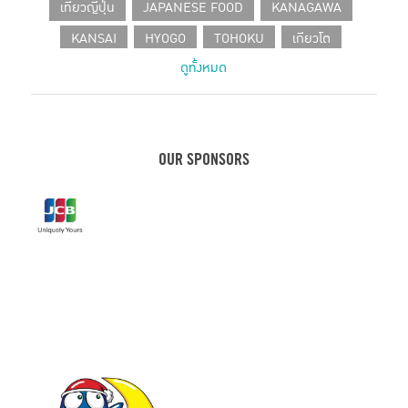
เที่ยวญี่ปุ่น
JAPANESE FOOD
KANAGAWA
KANSAI
HYOGO
TOHOKU
เกียวโต
ดูทั้งหมด
SHIZUOKA
CHUBU
โอซาก้า
HOKKAIDO
CAFE IN TOKYO
JAPANESE PRODUCT
เที่ยวเฮียวโงะ
HOTEL
คานางาวะ
ขนมญี่ปุ่น
เฮียวโงะ
ชิซูโอกะ
กรุงโตเกียว
KOBE
OUR SPONSORS