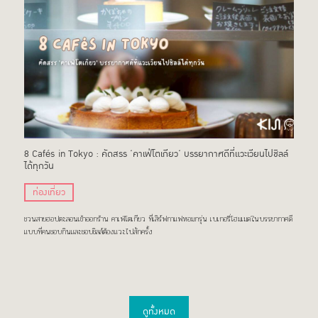
8 Caf
s in Tokyo : คัดสรร ‘คาเฟ่โตเกียว‘ บรรยากาศดีที่แวะเวียนไปชิลล์
é
ได้ทุกวัน
ท่องเที่ยว
ชวนสายฮอปตะลอนเข้าออกร้าน คาเฟ่โตเกียว ที่เสิร์ฟกาแฟหอมกรุ่น เบเกอรี่โฮมเมดในบรรยากาศดี
แบบที่คนชอบกินและชอบชิลล์ต้องแวะไปสักครั้ง
ดูทั้งหมด