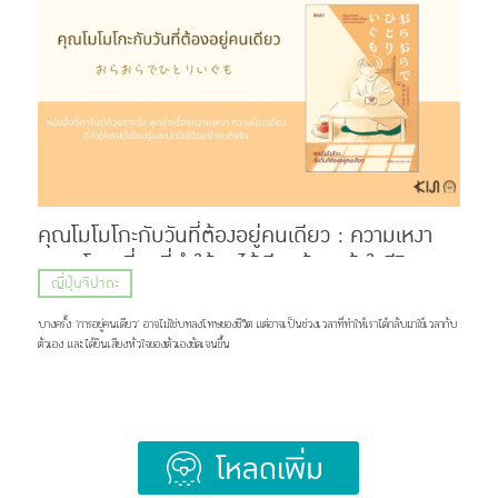
Hige (髭) ที่แปลว่า หนวด หรือเครา กับคำว่า Dandism จากภาษาอังกฤษ ซึ่งมีรากมาจากคำว่า
Dandy ที่สื่อถึงสุภาพบุรุษผู้แต่งตัวเนี้ยบ มีสไตล์ แต่ด้วยความยาวของชื่อ แฟน ๆ เลยเรียกวงนี้กันสั้น ๆ
ว่า “ฮิเกะดัน” ส่วนแฟนคลับของพวกเขาก็ถูกเรียกว่า BROTHERS เเละ Stand By You ภาพ:
Official髭男dism แน่นอนว่าชื่อวงนี้ไม่ได้ตั้งขึ้นมาเท่ ๆ อย่างเดียว แต่ซ่อนความหมายที่ลึกซึ้งไว้ว่า
พวกเขาอยากทำเพลงที่สามารถส่งต่อความรู้สึกดี ๆ เเละเติบโตไปพร้อมกับแฟนเพลง แม้ในวันที่พวกเขา
จะมีอายุเพิ่มขึ้น หรือถึงวันที่ไว้หนวดเคราแล้วก็ตาม ภาพ: Official髭男dism เส้นทางก่อนจะมาเป็น
Official HIGE DANdism จุดเริ่มต้นของวงย้อนไปปี 2012 […]
คุณโมโมโกะกับวันที่ต้องอยู่คนเดียว : ความเหงา
ความโดดเดี่ยวที่ทำให้เราได้เรียนรู้และเข้าใจชีวิต
ญี่ปุ่นจิปาถะ
อย่างแท้จริง
บางครั้ง ’การอยู่คนเดียว‘ อาจไม่ใช่บทลงโทษของชีวิต แต่อาจเป็นช่วงเวลาที่ทำให้เราได้กลับมาใช้เวลากับ
ตัวเอง และได้ยินเสียงหัวใจของตัวเองชัดเจนขึ้น
Load More