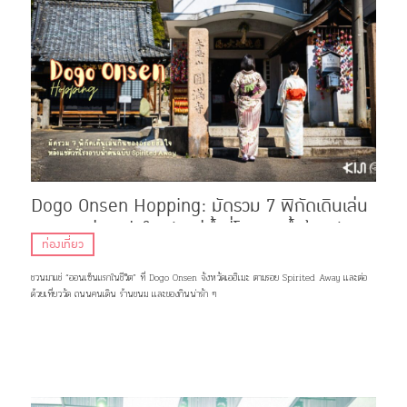
Dogo Onsen Hopping: มัดรวม 7 พิกัดเดินเล่น
กินของอร่อย ฮีลใจหลังแช่น้ำที่โรงอาบน้ำต้นฉบับ
ท่องเที่ยว
Spirited Away
ชวนมาแช่ “ออนเซ็นแรกในชีวิต” ที่ Dogo Onsen จังหวัดเอฮิเมะ ตามรอย Spirited Away เเละต่อ
ด้วยเที่ยววัด ถนนคนเดิน ร้านขนม เเละของกินน่ารัก ๆ