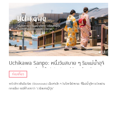
Uchikawa Sanpo: หนึ่งวันสบาย ๆ ริมแม่น้ำอุจิ
คาวะ ‘เวนิสแห่งญี่ปุ่น’ สัมผัสวิถีชีวิตเมืองประมง
ท่องเที่ยว
แห่ง จ.โทยามะ
พาไปสำรวจชินมินาโตะ (Shinminato) เมืองท่าเล็ก ๆ ในจังหวัดโทยามะ ที่มีแม่น้ำอุจิคาวะไหลผ่าน
กลางเมือง จนได้รับฉายาว่า “เวนิสแห่งญี่ปุ่น”