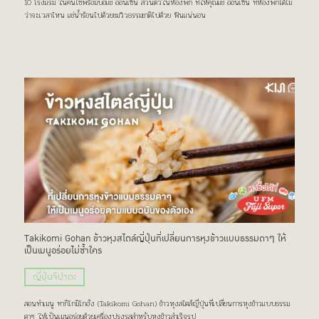
10 โรงแรม ในคันไซพร้อมบ่อแช่ ออนเซ็น ส่วนตัวในห้องพัก ที่ให้คุณแช่ ออนเซ็น ที่ห้องพักได้ไม่
ว่าจะเวลาไหน แช่น้ำร้อนไปด้วยชมวิวธรรมชาติไปด้วย ฟินแน่นอน
Takikomi Gohan ข้าวหุงสไตล์ญี่ปุ่นที่เปลี่ยนการหุงข้าวแบบธรรมดาๆ ให้
เป็นเมนูอร่อยไม่ซ้ำใคร
ญี่ปุ่นจิปาถะ
สอนทำเมนู ทากิโกมิโกฮัง (Takikomi Gohan) ข้าวหุงสไตล์ญี่ปุ่นที่เปลี่ยนการหุงข้าวแบบธรรม
ดาๆ ให้เป็นเมนูอร่อยด้วยเครื่องปรุงรสสำหรับหุงข้าวสำเร็จรูป