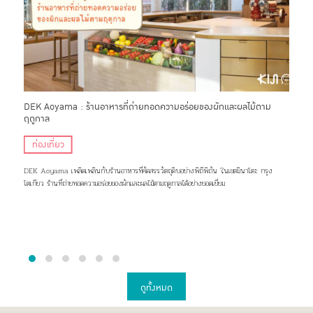
พร้อม
DEK Aoyama : ร้านอาหารที่ถ่ายทอดความอร่อยของผักและผลไม้ตาม
MOSS
ฤดูกาล
ในชิ
ท่องเที่ยว
ที
DEK Aoyama เพลิดเพลินกับร้านอาหารที่คัดสรรวัตถุดิบอย่างพิถีพิถัน ในเขตมินาโตะ กรุง
MOSS 
โตเกียว ร้านที่ถ่ายทอดความอร่อยของผักและผลไม้ตามฤดูกาลได้อย่างยอดเยี่ยม
ฟูจิ 
ดูทั้งหมด