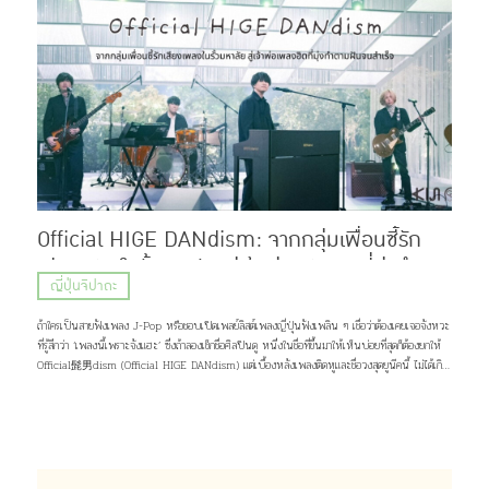
Official HIGE DANdism: จากกลุ่มเพื่อนซี้รัก
เสียงเพลงในรั้วมหาลัย สู่เจ้าพ่อเพลงฮิตที่มุ่งทำตาม
ญี่ปุ่นจิปาถะ
ฝันจนสำเร็จ
ถ้าใครเป็นสายฟังเพลง J-Pop หรือชอบเปิดเพลย์ลิสต์เพลงญี่ปุ่นฟังเพลิน ๆ เชื่อว่าต้องเคยเจอจังหวะ
ที่รู้สึกว่า ‘เพลงนี้เพราะจังแฮะ’ ซึ่งถ้าลองเช็กชื่อศิลปินดู หนึ่งในชื่อที่ขึ้นมาให้เห็นบ่อยที่สุดก็ต้องยกให้
Official髭男dism (Official HIGE DANdism) แต่เบื้องหลังเพลงติดหูและชื่อวงสุดยูนีคนี้ ไม่ได้เกิด
ขึ้นเพราะโชคช่วยหรือความบังเอิญ แต่มาจากการค่อย ๆ เดินตามความฝัน และความรักของพวกเขาที่มีต่อ
เสียงเพลง เส้นทางชีวิตกว่าจะเป็นพวกเขาในวันนี้จะเป็นอย่างไร เดี๋ยวคิจิจะมาเล่าให้ฟัง ♪(^∇^*)
ภาพ: Official髭男dism Profile Official髭男dism วงดนตรีแนว Piano Pop ที่ประกอบไปด้วย
สมาชิกมากฝีมือ 4 คนอย่าง ซาโตชิ ฟูจิฮาระ (ร้องนำ, เปียโน), ไดสุเกะ โอซาสะ (กีต้าร์), มาโกโตะ นารา
ซากิ (เบส, แซกโซโฟน) และ มาซากิ มัตสึอุระ (กลอง) แต่สิ่งที่น่าจะสะดุดตาใครหลาย ๆ คนมากกว่าก็คง
เป็นชื่อวง จริง ๆ เเล้วมันอ่านว่า “ออฟฟิเชียล ฮิเกะ ดันดิซึม” มาจากการผสมคำระหว่างภาษาญี่ปุ่น