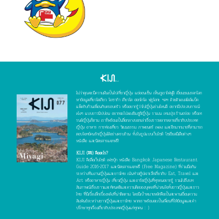
ไม่ว่าคุณจะมีความฝันเป็นไปเที่ยวญี่ปุ่น แช่ออนเซ็น เห็นภูเขาไฟฟูจิ เยี่ยมชมมรดกโลก
หาข้อมูลเที่ยวโตเกียว โอซาก้า เกียวโต ฮอกไกโด ฟุกุโอกะ ฯลฯ ด้วยตัวเองสไตล์แบ็ค
แพ็คกับก๊วนเพื่อนกับครอบครัว หรืออยากรู้ว่าไปญี่ปุ่นช่วงไหนดี อยากมีประสบการณ์
เจ๋งๆ แบบชาวนิปปอน อยากจะไปลองชิมซูชิญี่ปุ่น ราเมน เทมปุระร้านอร่อย หรือเท
รนด์ญี่ปุ่นก็ตาม เราก็พร้อมเป็นสื่อกลางบอกเล่าเรื่องราวหลากหลายเกี่ยวกับประเทศ
ญี่ปุ่น อาหาร การท่องเที่ยว วัฒนธรรม ภาพยนตร์ เพลง และอีกมากมายที่สามารถ
ตอบโจทย์คนรักญี่ปุ่นได้อย่างครบถ้วน ทั้งในรูปแบบเว็บไซต์ โซเชียลมีเดียต่างๆ
หนังสือ และนิตยสารแจกฟรี!
KIJI (คิจิ) คืออะไร?
KIJI คือสื่อเว็บไซต์ เฟซบุ๊ก หนังสือ Bangkok Japanese Restaurant
Guide 2016-2017 และนิตยสารแจกฟรี (Free Magazine) ที่ร่วมมือกัน
ระหว่างทีมงานญี่ปุ่นและชาวไทย เน้นทำสกู๊ปเจาะลึกเกี่ยวกับ Eat, Travel และ
Art หรืออาหารญี่ปุ่น เที่ยวญี่ปุ่น และอาร์ตญี่ปุ่นที่ทุกคนอยากรู้ รวมไปถึงบท
สัมภาษณ์เรื่องราวและทัศนคติและความคิดของบุคคลที่น่าสนใจทั้งชาวญี่ปุ่นและชาว
ไทย ที่มีเบื้องลึกเบื้องหลังที่น่าติดตาม โดยมีเป้าหมายหลักคือเป็นสะพานเชื่อมความ
สัมพันธ์ระหว่างชาวญี่ปุ่นและชาวไทย พวกเราพร้อมจะเป็นเพื่อนที่ให้ข้อมูลและคำ
ปรึกษาทุกเรื่องเกี่ยวกับประเทศญี่ปุ่นแก่ทุกคน : )