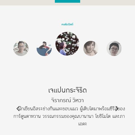
คอลัมนิสต์
เจแปนกระจิริด
จิราภรณ์ วิหวา
นักเขียนอิสระช่างกินและชอบแมว ผู้เติบโตมาพร้อมซีรีส์ของคุณคิ
การ์ตูนตาหวาน วรรณกรรมของคุณบานานา โยชิโมโต และภาพยนตร
เอดะ