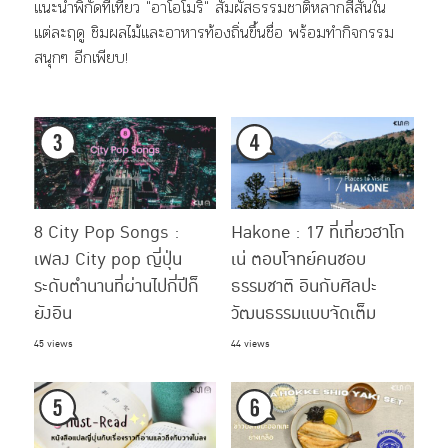
แนะนำพิกัดที่เที่ยว "อาโอโมริ" สัมผัสธรรมชาติหลากสีสันใน
แต่ละฤดู ชิมผลไม้และอาหารท้องถิ่นขึ้นชื่อ พร้อมทำกิจกรรม
สนุกๆ อีกเพียบ!
8 City Pop Songs :
Hakone : 17 ที่เที่ยวฮาโก
เพลง City pop ญี่ปุ่น
เน่ ตอบโจทย์คนชอบ
ระดับตำนานที่ผ่านไปกี่ปีก็
ธรรมชาติ อินกับศิลปะ
ยังอิน
วัฒนธรรมแบบจัดเต็ม
45 views
44 views