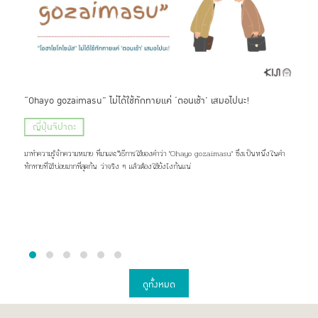
ะ
“Ohayo gozaimasu” ไม่ได้ใช้ทักทายแค่ ‘ตอนเช้า’ เสมอไปนะ!
Gue
ญี่ปุ่นจิปาถะ
ท่
มาทำความรู้จักความหมาย ที่มาและวิธีการใช้ของคำว่า "Ohayo gozaimasu" ซึ่งเป็นหนึ่งในคำ
Gues
่อสิ่ง
ทักทายที่ใช้บ่อยมากที่สุดกัน ว่าจริง ๆ แล้วต้องใช้ยังไงกันแน่
ที่ไม
ดูทั้งหมด