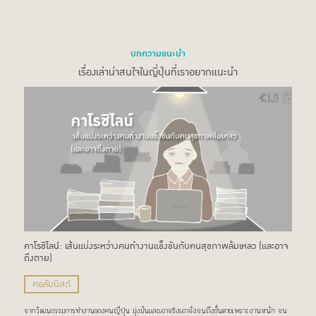
บทความแนะนำ
เรื่องเล่าน่าสนใจในญี่ปุ่นที่เราอยากแนะนำ
คาโรชิไลน์: เส้นแบ่งระหว่างคนทำงานแข็งขันกับคนสุขภาพล้มเหลว (และอาจ
ถึงตาย)
คอลัมนิสต์
จากวัฒนธรรมการทำงานของคนญี่ปุ่น มุ่งมั่นและเอาจริงเอาจังจนถึงขั้นตายเพราะงานหนัก จน