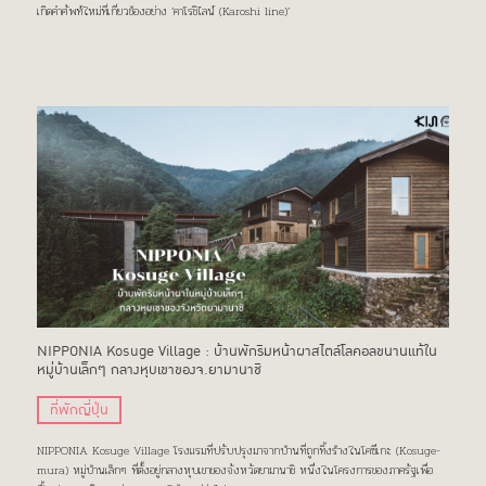
เกิดคำศัพท์ใหม่ที่เกี่ยวข้องอย่าง ’คาโรชิไลน์ (Karoshi line)’
NIPPONIA Kosuge Village : บ้านพักริมหน้าผาสไตล์โลคอลขนานแท้ใน
หมู่บ้านเล็กๆ กลางหุบเขาของจ.ยามานาชิ
ที่พักญี่ปุ่น
NIPPONIA Kosuge Village โรงแรมที่ปรับปรุงมาจากบ้านที่ถูกทิ้งร้างในโคซึเกะ (Kosuge-
mura) หมู่บ้านเล็กๆ ที่ตั้งอยู่กลางหุบเขาของจังหวัดยามานาชิ หนึ่งในโครงการของภาครัฐเพื่อ