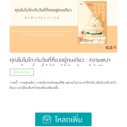
Hige (髭) ที่แปลว่า หนวด หรือเครา กับคำว่า Dandism จากภาษาอังกฤษ ซึ่งมีรากมาจากคำว่า
Dandy ที่สื่อถึงสุภาพบุรุษผู้แต่งตัวเนี้ยบ มีสไตล์ แต่ด้วยความยาวของชื่อ แฟน ๆ เลยเรียกวงนี้กันสั้น ๆ
ว่า “ฮิเกะดัน” ส่วนแฟนคลับของพวกเขาก็ถูกเรียกว่า BROTHERS เเละ Stand By You ภาพ:
Official髭男dism แน่นอนว่าชื่อวงนี้ไม่ได้ตั้งขึ้นมาเท่ ๆ อย่างเดียว แต่ซ่อนความหมายที่ลึกซึ้งไว้ว่า
พวกเขาอยากทำเพลงที่สามารถส่งต่อความรู้สึกดี ๆ เเละเติบโตไปพร้อมกับแฟนเพลง แม้ในวันที่พวกเขา
จะมีอายุเพิ่มขึ้น หรือถึงวันที่ไว้หนวดเคราแล้วก็ตาม ภาพ: Official髭男dism เส้นทางก่อนจะมาเป็น
Official HIGE DANdism จุดเริ่มต้นของวงย้อนไปปี 2012 […]
คุณโมโมโกะกับวันที่ต้องอยู่คนเดียว : ความเหงา
ความโดดเดี่ยวที่ทำให้เราได้เรียนรู้และเข้าใจชีวิต
ญี่ปุ่นจิปาถะ
อย่างแท้จริง
บางครั้ง ’การอยู่คนเดียว‘ อาจไม่ใช่บทลงโทษของชีวิต แต่อาจเป็นช่วงเวลาที่ทำให้เราได้กลับมาใช้เวลากับ
ตัวเอง และได้ยินเสียงหัวใจของตัวเองชัดเจนขึ้น
Load More