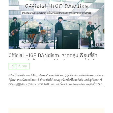
Official HIGE DANdism: จากกลุ่มเพื่อนซี้รัก
เสียงเพลงในรั้วมหาลัย สู่เจ้าพ่อเพลงฮิตที่มุ่งทำตาม
ญี่ปุ่นจิปาถะ
ฝันจนสำเร็จ
ถ้าใครเป็นสายฟังเพลง J-Pop หรือชอบเปิดเพลย์ลิสต์เพลงญี่ปุ่นฟังเพลิน ๆ เชื่อว่าต้องเคยเจอจังหวะ
ที่รู้สึกว่า ‘เพลงนี้เพราะจังแฮะ’ ซึ่งถ้าลองเช็กชื่อศิลปินดู หนึ่งในชื่อที่ขึ้นมาให้เห็นบ่อยที่สุดก็ต้องยกให้
Official髭男dism (Official HIGE DANdism) แต่เบื้องหลังเพลงติดหูและชื่อวงสุดยูนีคนี้ ไม่ได้เกิด
ขึ้นเพราะโชคช่วยหรือความบังเอิญ แต่มาจากการค่อย ๆ เดินตามความฝัน และความรักของพวกเขาที่มีต่อ
เสียงเพลง เส้นทางชีวิตกว่าจะเป็นพวกเขาในวันนี้จะเป็นอย่างไร เดี๋ยวคิจิจะมาเล่าให้ฟัง ♪(^∇^*)
ภาพ: Official髭男dism Profile Official髭男dism วงดนตรีแนว Piano Pop ที่ประกอบไปด้วย
สมาชิกมากฝีมือ 4 คนอย่าง ซาโตชิ ฟูจิฮาระ (ร้องนำ, เปียโน), ไดสุเกะ โอซาสะ (กีต้าร์), มาโกโตะ นารา
ซากิ (เบส, แซกโซโฟน) และ มาซากิ มัตสึอุระ (กลอง) แต่สิ่งที่น่าจะสะดุดตาใครหลาย ๆ คนมากกว่าก็คง
เป็นชื่อวง จริง ๆ เเล้วมันอ่านว่า “ออฟฟิเชียล ฮิเกะ ดันดิซึม” มาจากการผสมคำระหว่างภาษาญี่ปุ่น