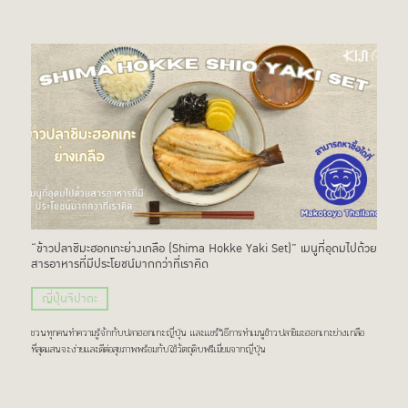
“ข้าวปลาชิมะฮอกเกะย่างเกลือ (Shima Hokke Yaki Set)” เมนูที่อุดมไปด้วย
สารอาหารที่มีประโยชน์มากกว่าที่เราคิด
ญี่ปุ่นจิปาถะ
ชวนทุกคนทำความรู้จักกับปลาฮอกเกะญี่ปุ่น เเละเเชร์วิธีการทำเมนูข้าวปลาชิมะฮอกเกะย่างเกลือ
ที่สุดแสนจะง่ายเเละดีต่อสุขภาพพร้อมกับใช้วัตถุดิบพรีเมี่ยมจากญี่ปุ่น