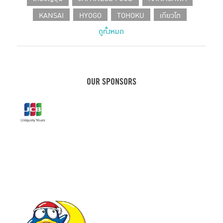
KANSAI
HYOGO
TOHOKU
เกียวโต
ดูทั้งหมด
SHIZUOKA
CHUBU
โอซาก้า
HOKKAIDO
CAFE IN TOKYO
JAPANESE PRODUCT
เที่ยวเฮียวโงะ
HOTEL
คานางาวะ
ขนมญี่ปุ่น
เฮียวโงะ
ชิซูโอกะ
กรุงโตเกียว
KOBE
OUR SPONSORS