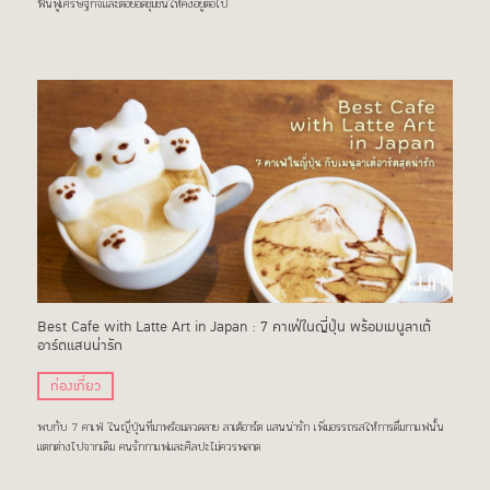
ฟื้นฟูเศรษฐกิจและต่อยอดชุมชนให้คงอยู่ต่อไป
Best Cafe with Latte Art in Japan : 7 คาเฟ่ในญี่ปุ่น พร้อมเมนูลาเต้
อาร์ตแสนน่ารัก
ท่องเที่ยว
พบกับ 7 คาเฟ่ ในญี่ปุ่นที่มาพร้อมลวดลาย ลาเต้อาร์ต แสนน่ารัก เพิ่มอรรถรสให้การดื่มกาแฟนั้น
แตกต่างไปจากเดิม คนรักกาแฟและศิลปะไม่ควรพลาด