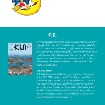
ไม่ว่าคุณจะมีความฝันเป็นไปเที่ยวญี่ปุ่น แช่ออนเซ็น เห็นภูเขาไฟฟูจิ เยี่ยมชมมรดกโลก
หาข้อมูลเที่ยวโตเกียว โอซาก้า เกียวโต ฮอกไกโด ฟุกุโอกะ ฯลฯ ด้วยตัวเองสไตล์แบ็ค
แพ็คกับก๊วนเพื่อนกับครอบครัว หรืออยากรู้ว่าไปญี่ปุ่นช่วงไหนดี อยากมีประสบการณ์
เจ๋งๆ แบบชาวนิปปอน อยากจะไปลองชิมซูชิญี่ปุ่น ราเมน เทมปุระร้านอร่อย หรือเท
รนด์ญี่ปุ่นก็ตาม เราก็พร้อมเป็นสื่อกลางบอกเล่าเรื่องราวหลากหลายเกี่ยวกับประเทศ
ญี่ปุ่น อาหาร การท่องเที่ยว วัฒนธรรม ภาพยนตร์ เพลง และอีกมากมายที่สามารถ
ตอบโจทย์คนรักญี่ปุ่นได้อย่างครบถ้วน ทั้งในรูปแบบเว็บไซต์ โซเชียลมีเดียต่างๆ
หนังสือ และนิตยสารแจกฟรี!
KIJI (คิจิ) คืออะไร?
KIJI คือสื่อเว็บไซต์ เฟซบุ๊ก หนังสือ Bangkok Japanese Restaurant
Guide 2016-2017 และนิตยสารแจกฟรี (Free Magazine) ที่ร่วมมือกัน
ระหว่างทีมงานญี่ปุ่นและชาวไทย เน้นทำสกู๊ปเจาะลึกเกี่ยวกับ Eat, Travel และ
Art หรืออาหารญี่ปุ่น เที่ยวญี่ปุ่น และอาร์ตญี่ปุ่นที่ทุกคนอยากรู้ รวมไปถึงบท
สัมภาษณ์เรื่องราวและทัศนคติและความคิดของบุคคลที่น่าสนใจทั้งชาวญี่ปุ่นและชาว
ไทย ที่มีเบื้องลึกเบื้องหลังที่น่าติดตาม โดยมีเป้าหมายหลักคือเป็นสะพานเชื่อมความ
สัมพันธ์ระหว่างชาวญี่ปุ่นและชาวไทย พวกเราพร้อมจะเป็นเพื่อนที่ให้ข้อมูลและคำ
ปรึกษาทุกเรื่องเกี่ยวกับประเทศญี่ปุ่นแก่ทุกคน : )