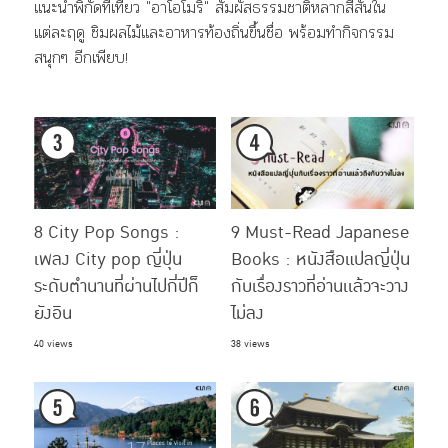
แนะนำพิกัดที่เที่ยว "อาโอโมริ" สัมผัสธรรมชาติหลากสีสันใน
แต่ละฤดู ชิมผลไม้และอาหารท้องถิ่นขึ้นชื่อ พร้อมทำกิจกรรม
สนุกๆ อีกเพียบ!
8 City Pop Songs :
9 Must-Read Japanese
เพลง City pop ญี่ปุ่น
Books : หนังสือแปลญี่ปุ่น
ระดับตำนานที่ผ่านไปกี่ปีก็
กับเรื่องราวที่อ่านเเล้วจะวาง
ยังอิน
ไม่ลง
40 views
38 views