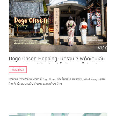
Dogo Onsen Hopping: มัดรวม 7 พิกัดเดินเล่น
กินของอร่อย ฮีลใจหลังแช่น้ำที่โรงอาบน้ำต้นฉบับ
ท่องเที่ยว
Spirited Away
ชวนมาแช่ “ออนเซ็นแรกในชีวิต” ที่ Dogo Onsen จังหวัดเอฮิเมะ ตามรอย Spirited Away เเละต่อ
ด้วยเที่ยววัด ถนนคนเดิน ร้านขนม เเละของกินน่ารัก ๆ