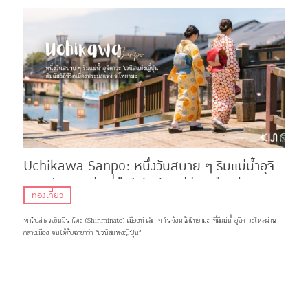
Uchikawa Sanpo: หนึ่งวันสบาย ๆ ริมแม่น้ำอุจิ
คาวะ ‘เวนิสแห่งญี่ปุ่น’ สัมผัสวิถีชีวิตเมืองประมง
ท่องเที่ยว
แห่ง จ.โทยามะ
พาไปสำรวจชินมินาโตะ (Shinminato) เมืองท่าเล็ก ๆ ในจังหวัดโทยามะ ที่มีแม่น้ำอุจิคาวะไหลผ่าน
กลางเมือง จนได้รับฉายาว่า “เวนิสแห่งญี่ปุ่น”