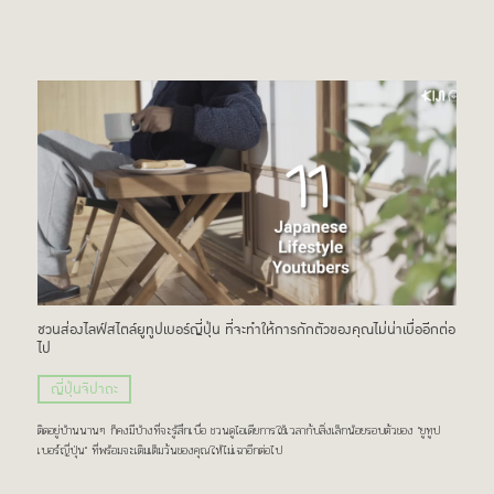
ชวนส่องไลฟ์สไตล์ยูทูปเบอร์ญี่ปุ่น ที่จะทำให้การกักตัวของคุณไม่น่าเบื่ออีกต่อ
ไป
ญี่ปุ่นจิปาถะ
ติดอยู่บ้านนานๆ ก็คงมีบ้างที่จะรู้สึกเบื่อ ชวนดูไอเดียการใช้เวลากับสิ่งเล็กน้อยรอบตัวของ "ยูทูป
เบอร์ญี่ปุ่น" ที่พร้อมจะเติมเต็มวันของคุณให้ไม่เฉาอีกต่อไป