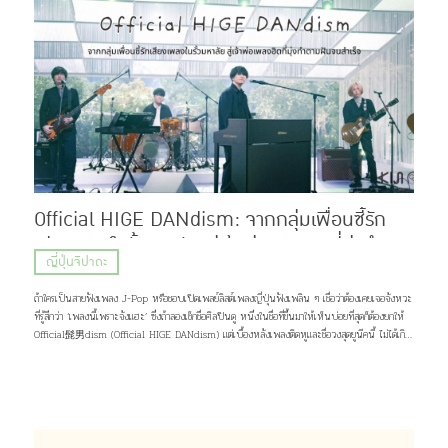
Official HIGE DANdism: จากกลุ่มเพื่อนซี้รัก
เสียงเพลงในรั้วมหาลัย สู่เจ้าพ่อเพลงฮิตที่มุ่งทำตาม
ญี่ปุ่นจิปาถะ
ฝันจนสำเร็จ
ถ้าใครเป็นสายฟังเพลง J-Pop หรือชอบเปิดเพลย์ลิสต์เพลงญี่ปุ่นฟังเพลิน ๆ เชื่อว่าต้องเคยเจอจังหวะ
ที่รู้สึกว่า ‘เพลงนี้เพราะจังแฮะ’ ซึ่งถ้าลองเช็กชื่อศิลปินดู หนึ่งในชื่อที่ขึ้นมาให้เห็นบ่อยที่สุดก็ต้องยกให้
Official髭男dism (Official HIGE DANdism) แต่เบื้องหลังเพลงติดหูและชื่อวงสุดยูนีคนี้ ไม่ได้เกิด
ขึ้นเพราะโชคช่วยหรือความบังเอิญ แต่มาจากการค่อย ๆ เดินตามความฝัน และความรักของพวกเขาที่มีต่อ
เสียงเพลง เส้นทางชีวิตกว่าจะเป็นพวกเขาในวันนี้จะเป็นอย่างไร เดี๋ยวคิจิจะมาเล่าให้ฟัง ♪(^∇^*)
ภาพ: Official髭男dism Profile Official髭男dism วงดนตรีแนว Piano Pop ที่ประกอบไปด้วย
สมาชิกมากฝีมือ 4 คนอย่าง ซาโตชิ ฟูจิฮาระ (ร้องนำ, เปียโน), ไดสุเกะ โอซาสะ (กีต้าร์), มาโกโตะ นารา
ซากิ (เบส, แซกโซโฟน) และ มาซากิ มัตสึอุระ (กลอง) แต่สิ่งที่น่าจะสะดุดตาใครหลาย ๆ คนมากกว่าก็คง
เป็นชื่อวง จริง ๆ เเล้วมันอ่านว่า “ออฟฟิเชียล ฮิเกะ ดันดิซึม” มาจากการผสมคำระหว่างภาษาญี่ปุ่น