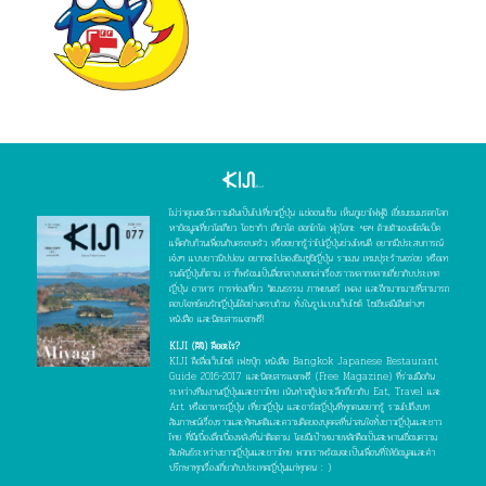
ไม่ว่าคุณจะมีความฝันเป็นไปเที่ยวญี่ปุ่น แช่ออนเซ็น เห็นภูเขาไฟฟูจิ เยี่ยมชมมรดกโลก
หาข้อมูลเที่ยวโตเกียว โอซาก้า เกียวโต ฮอกไกโด ฟุกุโอกะ ฯลฯ ด้วยตัวเองสไตล์แบ็ค
แพ็คกับก๊วนเพื่อนกับครอบครัว หรืออยากรู้ว่าไปญี่ปุ่นช่วงไหนดี อยากมีประสบการณ์
เจ๋งๆ แบบชาวนิปปอน อยากจะไปลองชิมซูชิญี่ปุ่น ราเมน เทมปุระร้านอร่อย หรือเท
รนด์ญี่ปุ่นก็ตาม เราก็พร้อมเป็นสื่อกลางบอกเล่าเรื่องราวหลากหลายเกี่ยวกับประเทศ
ญี่ปุ่น อาหาร การท่องเที่ยว วัฒนธรรม ภาพยนตร์ เพลง และอีกมากมายที่สามารถ
ตอบโจทย์คนรักญี่ปุ่นได้อย่างครบถ้วน ทั้งในรูปแบบเว็บไซต์ โซเชียลมีเดียต่างๆ
หนังสือ และนิตยสารแจกฟรี!
KIJI (คิจิ) คืออะไร?
KIJI คือสื่อเว็บไซต์ เฟซบุ๊ก หนังสือ Bangkok Japanese Restaurant
Guide 2016-2017 และนิตยสารแจกฟรี (Free Magazine) ที่ร่วมมือกัน
ระหว่างทีมงานญี่ปุ่นและชาวไทย เน้นทำสกู๊ปเจาะลึกเกี่ยวกับ Eat, Travel และ
Art หรืออาหารญี่ปุ่น เที่ยวญี่ปุ่น และอาร์ตญี่ปุ่นที่ทุกคนอยากรู้ รวมไปถึงบท
สัมภาษณ์เรื่องราวและทัศนคติและความคิดของบุคคลที่น่าสนใจทั้งชาวญี่ปุ่นและชาว
ไทย ที่มีเบื้องลึกเบื้องหลังที่น่าติดตาม โดยมีเป้าหมายหลักคือเป็นสะพานเชื่อมความ
สัมพันธ์ระหว่างชาวญี่ปุ่นและชาวไทย พวกเราพร้อมจะเป็นเพื่อนที่ให้ข้อมูลและคำ
ปรึกษาทุกเรื่องเกี่ยวกับประเทศญี่ปุ่นแก่ทุกคน : )