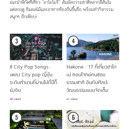
แนะนำพิกัดที่เที่ยว "อาโอโมริ" สัมผัสธรรมชาติหลากสีสันใน
แต่ละฤดู ชิมผลไม้และอาหารท้องถิ่นขึ้นชื่อ พร้อมทำกิจกรรม
สนุกๆ อีกเพียบ!
8 City Pop Songs :
Hakone : 17 ที่เที่ยวฮาโก
เพลง City pop ญี่ปุ่น
เน่ ตอบโจทย์คนชอบ
ระดับตำนานที่ผ่านไปกี่ปีก็
ธรรมชาติ อินกับศิลปะ
ยังอิน
วัฒนธรรมแบบจัดเต็ม
45 views
41 views