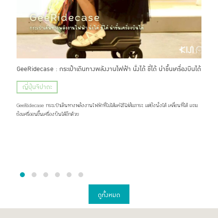
กแบบ
GeeRidecase : กระเป๋าเดินทางพลังงานไฟฟ้า นั่งได้ ขี่ได้ นำขึ้นเครื่องบินได้
N or
น่าล
ญี่ปุ่นจิปาถะ
ญี
GeeRidecase กระเป๋าเดินทางพลังงานไฟฟ้าที่ไม่ได้แค่ใช้ใส่สัมภาระ แต่ยังนั่งได้ เคลื่อนที่ได้ แถม
ัก
N org
ยังแครี่ออนขึ้นเครื่องบินได้อีกด้วย
ที่จะ
ดูทั้งหมด