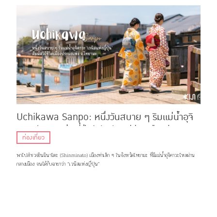
Uchikawa Sanpo: หนึ่งวันสบาย ๆ ริมแม่น้ำอุจิ
คาวะ ‘เวนิสแห่งญี่ปุ่น’ สัมผัสวิถีชีวิตเมืองประมง
ท่องเที่ยว
แห่ง จ.โทยามะ
พาไปสำรวจชินมินาโตะ (Shinminato) เมืองท่าเล็ก ๆ ในจังหวัดโทยามะ ที่มีแม่น้ำอุจิคาวะไหลผ่าน
กลางเมือง จนได้รับฉายาว่า “เวนิสแห่งญี่ปุ่น”