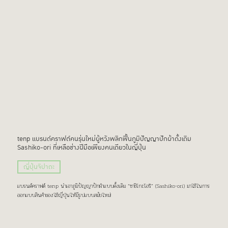
tenp แบรนด์คราฟต์คนรุ่นใหม่ผู้หวังพลิกฟื้นภูมิปัญญาปักผ้าดั้งเดิม
Sashiko-ori ที่เหลือช่างฝีมือเพียงคนเดียวในญี่ปุ่น
ญี่ปุ่นจิปาถะ
แบรนด์คราฟต์ tenp นำเอาภูมิปัญญาปักผ้าแบบดั้งเดิม “ซาชิโกะโอริ” (Sashiko-ori) มาใช้ในการ
ออกแบบสินค้าของใช้ญี่ปุ่นให้มีรูปแบบสมัยใหม่!