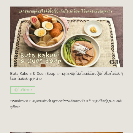
Buta Kakuni & Oden Soup แจกสูตรหมูตุ๋นสไลด์ซีอิ๊วญี่ปุ่นกับโอเด้งร้อนๆ
ไว้ซดต้อนรับฤดูหนาว
ญี่ปุ่นจิปาถะ
ชวนมาทำอาหาร 2 เมนูเตรียมต้อนรับฤดูหนาวที่ทานเเล้วอบอุ่นหัวใจกับหมูตุ๋นซีอิ๊วญี่ปุ่นเเละโอเด้ง
ซุปร้อนๆ