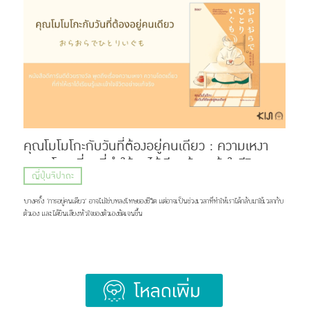
Hige (髭) ที่แปลว่า หนวด หรือเครา กับคำว่า Dandism จากภาษาอังกฤษ ซึ่งมีรากมาจากคำว่า
Dandy ที่สื่อถึงสุภาพบุรุษผู้แต่งตัวเนี้ยบ มีสไตล์ แต่ด้วยความยาวของชื่อ แฟน ๆ เลยเรียกวงนี้กันสั้น ๆ
ว่า “ฮิเกะดัน” ส่วนแฟนคลับของพวกเขาก็ถูกเรียกว่า BROTHERS เเละ Stand By You ภาพ:
Official髭男dism แน่นอนว่าชื่อวงนี้ไม่ได้ตั้งขึ้นมาเท่ ๆ อย่างเดียว แต่ซ่อนความหมายที่ลึกซึ้งไว้ว่า
พวกเขาอยากทำเพลงที่สามารถส่งต่อความรู้สึกดี ๆ เเละเติบโตไปพร้อมกับแฟนเพลง แม้ในวันที่พวกเขา
จะมีอายุเพิ่มขึ้น หรือถึงวันที่ไว้หนวดเคราแล้วก็ตาม ภาพ: Official髭男dism เส้นทางก่อนจะมาเป็น
Official HIGE DANdism จุดเริ่มต้นของวงย้อนไปปี 2012 […]
คุณโมโมโกะกับวันที่ต้องอยู่คนเดียว : ความเหงา
ความโดดเดี่ยวที่ทำให้เราได้เรียนรู้และเข้าใจชีวิต
ญี่ปุ่นจิปาถะ
อย่างแท้จริง
บางครั้ง ’การอยู่คนเดียว‘ อาจไม่ใช่บทลงโทษของชีวิต แต่อาจเป็นช่วงเวลาที่ทำให้เราได้กลับมาใช้เวลากับ
ตัวเอง และได้ยินเสียงหัวใจของตัวเองชัดเจนขึ้น
Load More