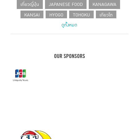
เที่ยวญี่ปุ่น
JAPANESE FOOD
KANAGAWA
KANSAI
HYOGO
TOHOKU
เกียวโต
ดูทั้งหมด
SHIZUOKA
CHUBU
โอซาก้า
HOKKAIDO
CAFE IN TOKYO
JAPANESE PRODUCT
เที่ยวเฮียวโงะ
HOTEL
คานางาวะ
ขนมญี่ปุ่น
เฮียวโงะ
ชิซูโอกะ
กรุงโตเกียว
KOBE
OUR SPONSORS