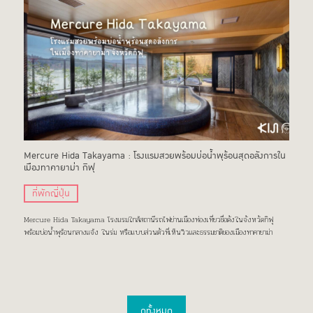
Mercure Hida Takayama : โรงแรมสวยพร้อมบ่อน้ำพุร้อนสุดอลังการใน
เมืองทาคายาม่า กิฟุ
ที่พักญี่ปุ่น
Mercure Hida Takayama โรงแรมใกล้สถานีรถไฟย่านเมืองท่องเที่ยวชื่อดังในจังหวัดกิฟุ
พร้อมบ่อน้ำพุร้อนกลางแจ้ง ในร่ม หรือแบบส่วนตัวที่เห็นวิวและธรรมชาติของเมืองทาคายาม่า
ดูทั้งหมด