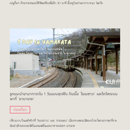
เมนูอื่นๆ อีกมากมายและมีรีฟิลเครื่องดื่มอีก 30 นาที ตั้งอยู่ในย่านอากาบาเนะ โตเกีย
รูทแนะนำยามากาตะใน 1 วันแบบสุดฟิน กินเนื้อ ‘โยเนซาวะ’ และไหว้พระบน
เขาที่ ‘ยามาเดระ’
ท่องเที่ยว
เที่ยวแบบวันเดย์ทริปที่ ‘โยเนซาวะ’ และ ‘ยามาเดระ’ เมืองทางตอนใต้ของจังหวัดยามากาตะที่ราย
ล้อมไปด้วยธรรมชาติอันแสนสดชื่นและอาหารอร่อยๆ มากมาย