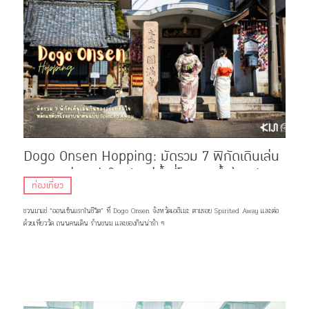
Dogo Onsen Hopping: มัดรวม 7 พิกัดเดินเล่น
กินของอร่อย ฮีลใจหลังแช่น้ำที่โรงอาบน้ำต้นฉบับ
ท่องเที่ยว
Spirited Away
ชวนมาแช่ “ออนเซ็นแรกในชีวิต” ที่ Dogo Onsen จังหวัดเอฮิเมะ ตามรอย Spirited Away เเละต่อ
ด้วยเที่ยววัด ถนนคนเดิน ร้านขนม เเละของกินน่ารัก ๆ