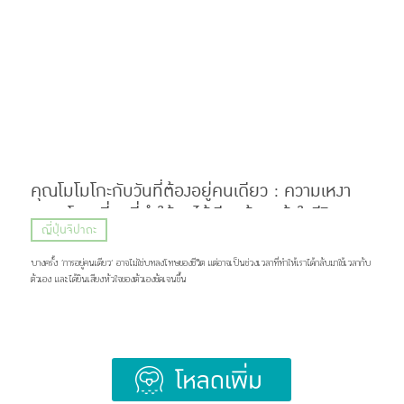
Hige (髭) ที่แปลว่า หนวด หรือเครา กับคำว่า Dandism จากภาษาอังกฤษ ซึ่งมีรากมาจากคำว่า
Dandy ที่สื่อถึงสุภาพบุรุษผู้แต่งตัวเนี้ยบ มีสไตล์ แต่ด้วยความยาวของชื่อ แฟน ๆ เลยเรียกวงนี้กันสั้น ๆ
ว่า “ฮิเกะดัน” ส่วนแฟนคลับของพวกเขาก็ถูกเรียกว่า BROTHERS เเละ Stand By You ภาพ:
Official髭男dism แน่นอนว่าชื่อวงนี้ไม่ได้ตั้งขึ้นมาเท่ ๆ อย่างเดียว แต่ซ่อนความหมายที่ลึกซึ้งไว้ว่า
พวกเขาอยากทำเพลงที่สามารถส่งต่อความรู้สึกดี ๆ เเละเติบโตไปพร้อมกับแฟนเพลง แม้ในวันที่พวกเขา
จะมีอายุเพิ่มขึ้น หรือถึงวันที่ไว้หนวดเคราแล้วก็ตาม ภาพ: Official髭男dism เส้นทางก่อนจะมาเป็น
Official HIGE DANdism จุดเริ่มต้นของวงย้อนไปปี 2012 […]
คุณโมโมโกะกับวันที่ต้องอยู่คนเดียว : ความเหงา
ความโดดเดี่ยวที่ทำให้เราได้เรียนรู้และเข้าใจชีวิต
ญี่ปุ่นจิปาถะ
อย่างแท้จริง
บางครั้ง ’การอยู่คนเดียว‘ อาจไม่ใช่บทลงโทษของชีวิต แต่อาจเป็นช่วงเวลาที่ทำให้เราได้กลับมาใช้เวลากับ
ตัวเอง และได้ยินเสียงหัวใจของตัวเองชัดเจนขึ้น
Load More