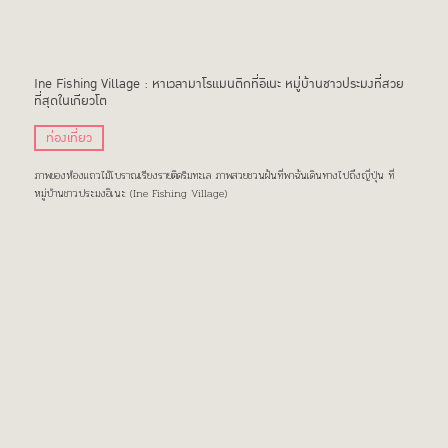
Ine Fishing Village : หาเวลามาโรแมนติกที่อิเนะ หมู่บ้านชาวประมงที่สวย
ที่สุดในเกียวโต
ท่องเที่ยว
ภาพของห้องแถวไม้โบราณเรียงรายติดริมทะเล ภาพสวยชวนฝันที่พาฉันเดินทางไปถึงญี่ปุ่น ที่
หมู่บ้านชาวประมงอิเนะ (Ine Fishing Village)