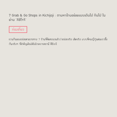
7 Grab & Go Shops in Kichijoji : ตามหาร้านอร่อยแบบเดินไป กินไป ใน
ย่าน ‘คิชิโจจิ’
ท่องเที่ยว
ชวนกินของอร่อยตามรายทาง 7 ร้านที่คัดสรรมาแล้วว่าอร่อยจริง เด็ดจริง แบบที่คนญี่ปุ่นต่อแถวซื้อ
กันจริงๆ ที่สำคัญเดินได้ไม่ไกลจากสถานี คิชิโจจิ