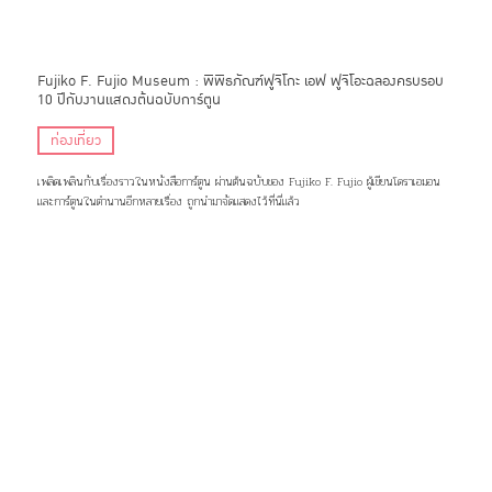
Fujiko F. Fujio Museum : พิพิธภัณฑ์ฟูจิโกะ เอฟ ฟูจิโอะฉลองครบรอบ
10 ปีกับงานแสดงต้นฉบับการ์ตูน
ท่องเที่ยว
เพลิดเพลินกับเรื่องราวในหนังสือการ์ตูน ผ่านต้นฉบับของ Fujiko F. Fujio ผู้เขียนโดราเอมอน
และการ์ตูนในตำนานอีกหลายเรื่อง ถูกนำมาจัดแสดงไว้ที่นี่แล้ว