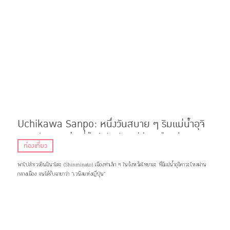
Uchikawa Sanpo: หนึ่งวันสบาย ๆ ริมแม่น้ำอุจิ
คาวะ ‘เวนิสแห่งญี่ปุ่น’ สัมผัสวิถีชีวิตเมืองประมง
ท่องเที่ยว
แห่ง จ.โทยามะ
พาไปสำรวจชินมินาโตะ (Shinminato) เมืองท่าเล็ก ๆ ในจังหวัดโทยามะ ที่มีแม่น้ำอุจิคาวะไหลผ่าน
กลางเมือง จนได้รับฉายาว่า “เวนิสแห่งญี่ปุ่น”