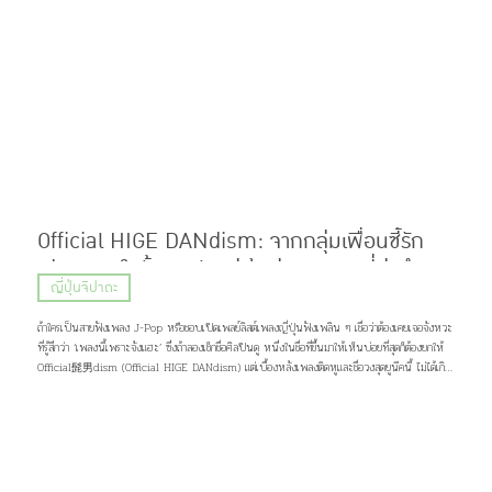
Official HIGE DANdism: จากกลุ่มเพื่อนซี้รัก
เสียงเพลงในรั้วมหาลัย สู่เจ้าพ่อเพลงฮิตที่มุ่งทำตาม
ญี่ปุ่นจิปาถะ
ฝันจนสำเร็จ
ถ้าใครเป็นสายฟังเพลง J-Pop หรือชอบเปิดเพลย์ลิสต์เพลงญี่ปุ่นฟังเพลิน ๆ เชื่อว่าต้องเคยเจอจังหวะ
ที่รู้สึกว่า ‘เพลงนี้เพราะจังแฮะ’ ซึ่งถ้าลองเช็กชื่อศิลปินดู หนึ่งในชื่อที่ขึ้นมาให้เห็นบ่อยที่สุดก็ต้องยกให้
Official髭男dism (Official HIGE DANdism) แต่เบื้องหลังเพลงติดหูและชื่อวงสุดยูนีคนี้ ไม่ได้เกิด
ขึ้นเพราะโชคช่วยหรือความบังเอิญ แต่มาจากการค่อย ๆ เดินตามความฝัน และความรักของพวกเขาที่มีต่อ
เสียงเพลง เส้นทางชีวิตกว่าจะเป็นพวกเขาในวันนี้จะเป็นอย่างไร เดี๋ยวคิจิจะมาเล่าให้ฟัง ♪(^∇^*)
ภาพ: Official髭男dism Profile Official髭男dism วงดนตรีแนว Piano Pop ที่ประกอบไปด้วย
สมาชิกมากฝีมือ 4 คนอย่าง ซาโตชิ ฟูจิฮาระ (ร้องนำ, เปียโน), ไดสุเกะ โอซาสะ (กีต้าร์), มาโกโตะ นารา
ซากิ (เบส, แซกโซโฟน) และ มาซากิ มัตสึอุระ (กลอง) แต่สิ่งที่น่าจะสะดุดตาใครหลาย ๆ คนมากกว่าก็คง
เป็นชื่อวง จริง ๆ เเล้วมันอ่านว่า “ออฟฟิเชียล ฮิเกะ ดันดิซึม” มาจากการผสมคำระหว่างภาษาญี่ปุ่น