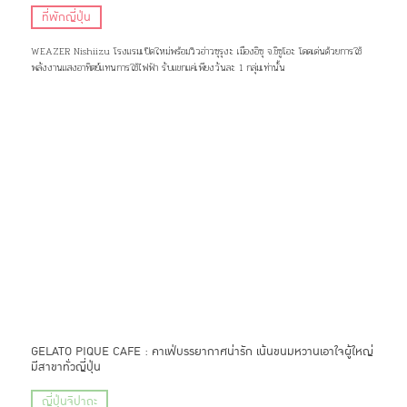
ที่พักญี่ปุ่น
WEAZER Nishiizu โรงแรมเปิดใหม่พร้อมวิวอ่าวซุรุงะ เมืองอิซุ จ.ชิซูโอะ โดดเด่นด้วยการใช้
พลังงานแสงอาทิตย์แทนการใช้ไฟฟ้า รับแขกแค่เพียงวันละ 1 กลุ่มเท่านั้น
GELATO PIQUE CAFE : คาเฟ่บรรยากาศน่ารัก เน้นขนมหวานเอาใจผู้ใหญ่
มีสาขาทั่วญี่ปุ่น
ญี่ปุ่นจิปาถะ