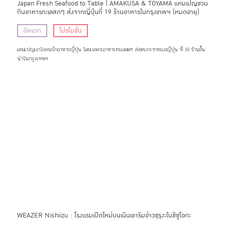
Japan Fresh Seafood to Table | AMAKUSA & TOYAMA แคมเปญชวน
กินอาหารทะเลสดๆ ส่งจากญี่ปุ่นที่ 19 ร้านอาหารในกรุงเทพฯ (หมดอายุ)
อัพเดท
โปรโมชั่น
แคมเปญเอาใจคนรักอาหารญี่ปุ่น โดยเฉพาะอาหารทะเลสดๆ ส่งตรงจากทะเลญี่ปุ่น ที่ 19 ร้านชั้น
นำในกรุงเทพฯ
WEAZER Nishiizu : โรงแรมเปิดใหม่บนเนินเขาริมอ่าวซุรุงะในชิซูโอกะ