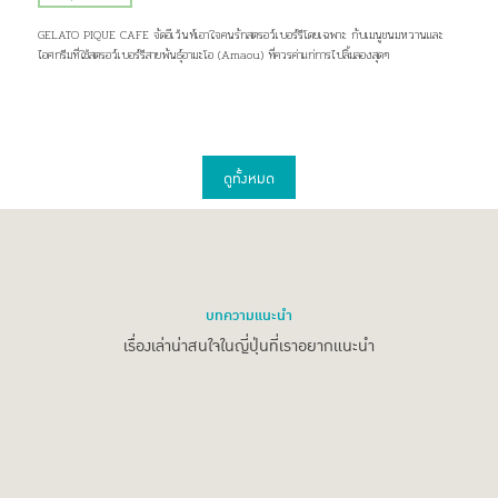
GELATO PIQUE CAFE จัดอีเว้นท์เอาใจคนรักสตรอว์เบอร์รีโดยเฉพาะ กับเมนูขนมหวานและ
ไอศกรีมที่ใช้สตรอว์เบอร์รีสายพันธุ์อามะโอ (Amaou) ที่ควรค่าแก่การไปลิ้มลองสุดๆ
ดูทั้งหมด
บทความแนะนำ
เรื่องเล่าน่าสนใจในญี่ปุ่นที่เราอยากแนะนำ