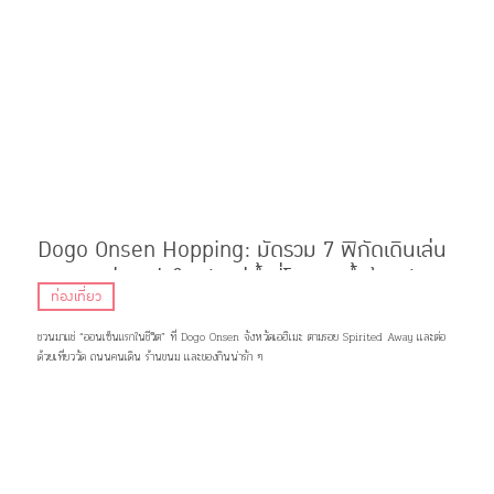
Dogo Onsen Hopping: มัดรวม 7 พิกัดเดินเล่น
กินของอร่อย ฮีลใจหลังแช่น้ำที่โรงอาบน้ำต้นฉบับ
ท่องเที่ยว
Spirited Away
ชวนมาแช่ “ออนเซ็นแรกในชีวิต” ที่ Dogo Onsen จังหวัดเอฮิเมะ ตามรอย Spirited Away เเละต่อ
ด้วยเที่ยววัด ถนนคนเดิน ร้านขนม เเละของกินน่ารัก ๆ