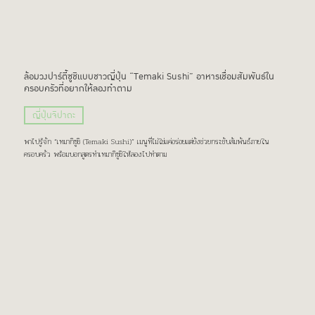
ล้อมวงปาร์ตี้ซูชิแบบชาวญี่ปุ่น “Temaki Sushi” อาหารเชื่อมสัมพันธ์ใน
ครอบครัวที่อยากให้ลองทำตาม
ญี่ปุ่นจิปาถะ
พาไปรู้จัก “เทมากิซูชิ (Temaki Sushi)” เมนูที่ไม่ใช่แค่อร่อยแต่ยังช่วยกระชับสัมพันธ์ภายใน
ครอบครัว พร้อมบอกสูตรทำเทมากิซูชิให้ลองไปทำตาม