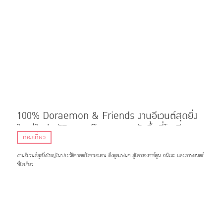
100% Doraemon & Friends งานอีเวนต์สุดยิ่ง
ใหญ่ในประวัติศาสตร์โดราเอมอนจัดขึ้นที่โตเกียว
ท่องเที่ยว
งานอีเวนต์สุดยิ่งใหญ่ในประวัติศาสตร์โดราเอมอน ดึงดูดแฟนๆ สู่โลกของการ์ตูน อนิเมะ และภาพยนตร์
ที่โตเกียว