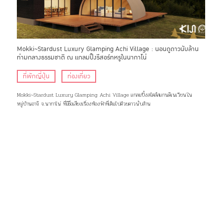
Mokki~Stardust Luxury Glamping Achi Village : นอนดูดาวนับล้าน
ท่ามกลางธรรมชาติ ณ แกลมปิ้งรีสอร์ทหรูในนากาโน่
ที่พักญี่ปุ่น
ท่องเที่ยว
Mokki~Stardust Luxury Glamping Achi Village แกลมปิ้งสไตล์สแกนดิเนเวียนใน
หมู่บ้านอาจิ จ.นากาโน่ ที่มีชื่อเสียงเรื่องท้องฟ้าที่เต็มไปด้วยดาวนับล้าน