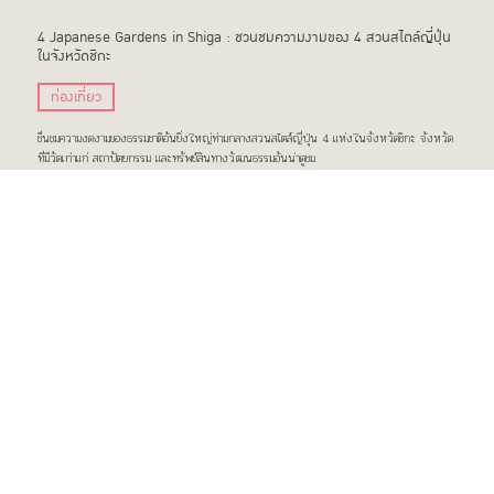
4 Japanese Gardens in Shiga : ชวนชมความงามของ 4 สวนสไตล์ญี่ปุ่น
ในจังหวัดชิกะ
ท่องเที่ยว
ชื่นชมความงดงามของธรรมชาติอันยิ่งใหญ่ท่ามกลางสวนสไตล์ญี่ปุ่น 4 แห่งในจังหวัดชิกะ จังหวัด
ที่มีวัดเก่าแก่ สถาปัตยกรรม และทรัพย์สินทางวัฒนธรรมอันน่าดูชม
แชร์
ติดตาม
TOP
Share on Facebook
Tweet this
Cancel