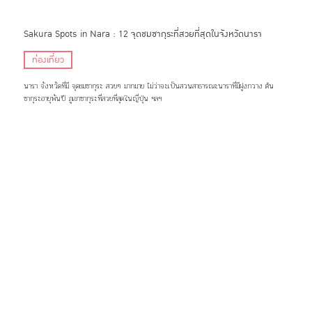
Sakura Spots in Nara : 12 จุดชมซากุระที่สวยที่สุดในจังหวัดนารา
ท่องเที่ยว
นารา จังหวัดที่มี จุดชมซากุระ สวยๆ มากมาย ไม่ว่าจะเป็นสวนสาธารณะนาราที่มีฝูงกวาง ต้น
ซากุระอายุพันปี ภูเขาซากุระที่สวยที่สุดในญี่ปุ่น ฯลฯ