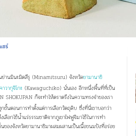
แชร์
่ในย่านมินะมิตสึรุ (Minamitsuru) จังหวัด
ยามานาชิ
าวากุจิโกะ
(Kawaguchiko) นั่นเอง อีกหนึ่งพื้นที่ที่เป็น
AN SHOKUPAN ก็จะทำให้ตราตรึงในความทรงจำของเรา
ุกขั้นตอนการทำตั้งแต่การเลือกวัตถุดิบ ซึ่งที่นี่เขาบอกว่า
งเลือกใช้น้ำแร่ธรรมชาติจากภูเขาไฟฟูจิมาใช้ในการทำ
งถิ่นของจังหวัดยามานาชิมาผสมผสานเป็นเนื้อขนมปังที่อร่อย