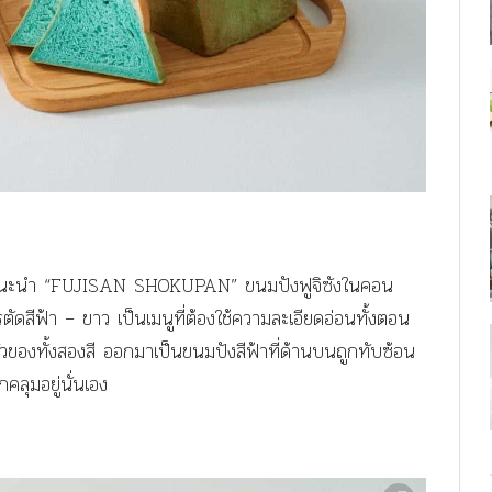
าขอแนะนำ “FUJISAN SHOKUPAN” ขนมปังฟูจิซังในคอน
ดสีฟ้า – ขาว เป็นเมนูที่ต้องใช้ความละเอียดอ่อนทั้งตอน
ัวของทั้งสองสี ออกมาเป็นขนมปังสีฟ้าที่ด้านบนถูกทับซ้อน
คลุมอยู่นั่นเอง