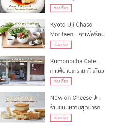
อาหารฝรั่งเศสที่โอซาก้า
ท่องเที่ยว
Kyoto Uji Chaso
Moritaen : คาเฟ่พร้อม
เมนูจากชาชั้นดีโดย โมริ
ท่องเที่ยว
ตะ ฮารุฮิเดะ ปรมาจารย์
Kumonocha Cafe :
ด้านชาอันดับหนึ่งใน
คาเฟ่ย่านเทรามาจิ เคียว
ญี่ปุ่น
โกกุ กับเมนูลาเต้และชีส
ท่องเที่ยว
เค้กไล่เฉดสีลายก้อนเมฆ
Now on Cheese ♪ :
ร้านขนมหวานสุดน่ารัก
กับเมนูชีสสำหรับฤดูกาล
ท่องเที่ยว
ใหม่