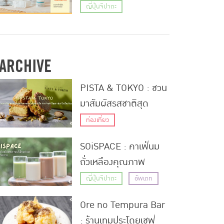
TIPS WITH TSURUHA
ญี่ปุ่นจิปาถะ
| สวยสดใส ไฉไล ฉบับ
สาวญี่ปุ่น | EP.2
ARCHIVE
PISTA & TOKYO : ชวน
มาสัมผัสรสชาติสุด
พิเศษของถั่วพิสตาชิโอ
ท่องเที่ยว
จากร้านดังในสถานีรถไฟ
SOiSPACE : คาเฟ่นม
โตเกียว
ถั่วเหลืองคุณภาพ
พรีเมียมน่าลองใน
ญี่ปุ่นจิปาถะ
อัพเดท
จังหวัดคานางาวะ
Ore no Tempura Bar
: ร้านเทมปุระโดยเชฟ