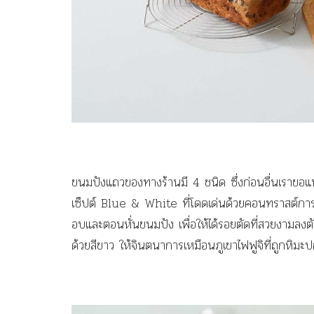
ขนมปังแถวของทางร้านมี 4 ชนิด ซึ่งก่อนอื่นเร
เซ็ปต์ Blue & White ที่โดดเด่นด้วยคอนทราสต์การตั
อบและตอนหั่นขนมปัง เพื่อให้ได้รอยตัดที่สวยงามลงต
ด้วยสีขาว ให้จินตนาการเหมือนภูเขาไฟฟูจิที่ถูกหิมะปก