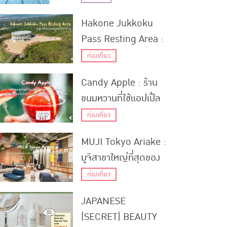
Kikkoman
Hakone Jukkoku
Pass Resting Area :
จุดพักรถวิวสวยบน
ท่องเที่ยว
สันเขาจุกโกกุ ฮาโกเน่
Candy Apple : ร้าน
ขนมหวานที่ใช้แอปเปิ้ล
เกรดพรีเมียมทั้งลูกมา
ท่องเที่ยว
ทำเป็นอมยิ้มกรุบกรอบ
MUJI Tokyo Ariake :
แสนอร่อยในย่านไดคัง
มูจิสาขาใหญ่ที่สุดของ
ยามะ
ภูมิภาคคันโตเปิดให้
ท่องเที่ยว
บริการแล้วในโตเกียว
JAPANESE
(SECRET) BEAUTY