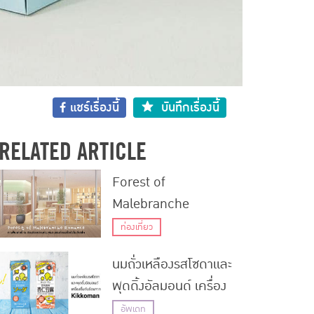
แชร์เรื่องนี้
บันทึกเรื่องนี้
RELATED ARTICLE
Forest of
Malebranche
Romance : คาเฟ่เบเก
ท่องเที่ยว
อรี่สไตล์ตะวันตก ณ
นมถั่วเหลืองรสโซดาและ
สวนสวยกลางกรุงของ
พุดดิ้งอัลมอนด์ เครื่อง
แบรนด์ขนมชื่อดังในเกีย
ดื่มดับร้อนออกใหม่จาก
วโต
อัพเดท