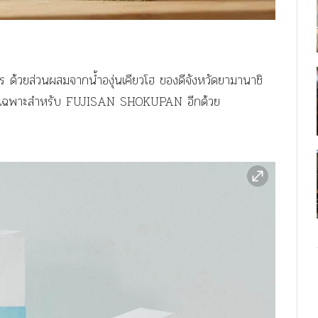
ร ด้วยส่วนผสมจากน้ำองุ่นเคียวโฮ ของดีจังหวัดยามานาชิ
้นโดยเฉพาะสำหรับ FUJISAN SHOKUPAN อีกด้วย