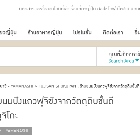
นิตยสารและสื่อออนไลน์ที่เล่าเรื่องเที่ยวญี่ปุ่น ศิลปะ ไลฟ์สไตล์แบบคนญ
่ยวญี่ปุ่น
ร้านอาหารญี่ปุ่น
โปรโมชั่น
ติดต่อเรา
อื่
คุณตั้งใจจะหา
Search Area
นาชิ - YAMANASHI
>
FUJISAN SHOKUPAN : ร้านขนมปังแถวฟูจิซังจากวัตถุดิบชั้นดี เ
ังแถวฟูจิซังจากวัตถุดิบชั้นดี
ุจิโกะ
ชิ - YAMANASHI