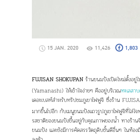
15 JAN. 2020
11,426
1,803
FUJISAN SHOKUPAN
ร้าน
ขนมปังเปิดใหม่ตั้งอยู
(Yamanashi) ให้เข้าใจง่ายๆ คืออยู่บริเวณ
ทะเลสาบค
เดอะเบสท์สำหรับทริปชมภูเขาไฟฟูจิ ซึ่ง
ร้าน FUJIS
มากขึ้นไปอีก กับเมนูขนมปังเเถวรูปภูเขาไฟฟูจิที่ใส่ใจท
รสชาติของขนมปังขึ้นอยู่กับคุณภาพของน้ำ ทางร้านจึ
ขนมปัง และยังมีการคัดสรรวัตถุดิบชั้นดีอื่นๆ ในท้อ
ลงตัว