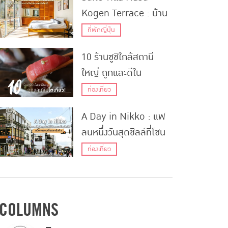
Kogen Terrace : บ้าน
พักตากอากาศกลางป่า
ที่พักญี่ปุ่น
สไตล์ฟินแลนด์ในโทชิกิ
10 ร้านซูชิใกล้สถานี
ใหญ่ ถูกและดีใน
โตเกียว!
ท่องเที่ยว
A Day in Nikko : แพ
ลนหนึ่งวันสุดชิลล์ที่โซน
มรดกโลก “นิกโก้” ฉบับ
ท่องเที่ยว
คนชอบเดินและเน้นกิน
COLUMNS