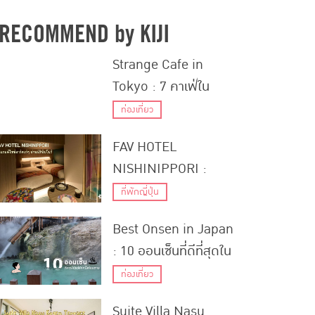
RECOMMEND by KIJI
Strange Cafe in
Tokyo : 7 คาเฟ่ใน
โตเกียว ที่มาพร้อมกับ
ท่องเที่ยว
ธีมสุดแปลกไม่เหมือน
FAV HOTEL
ที่ไหน
NISHINIPPORI :
โรงแรมดีไซน์อาร์ตเก๋ๆ
ที่พักญี่ปุ่น
ย่านนิชินิปโปริ
Best Onsen in Japan
: 10 ออนเซ็นที่ดีที่สุดใน
ญี่ปุ่น
ท่องเที่ยว
Suite Villa Nasu