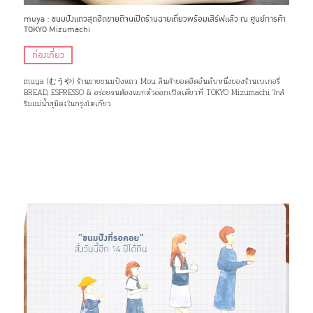
muya : ขนมปังแถวสุดฮิตขายดีจนเปิดร้านฉายเดี่ยวพร้อมเสิร์ฟแล้ว ณ ศูนย์การค้า
TOKYO Mizumachi
ท่องเที่ยว
muya (むうや) ร้านขายขนมปังแถว Mou สินค้ายอดฮิตอันดับหนึ่งของร้านเบเกอรี่
BREAD, ESPRESSO & อร่อยจนต้องแยกตัวออกเปิดเดี่ยวที่ TOKYO Mizumachi ใกล้
ริมแม่น้ำสุมิดะในกรุงโตเกียว