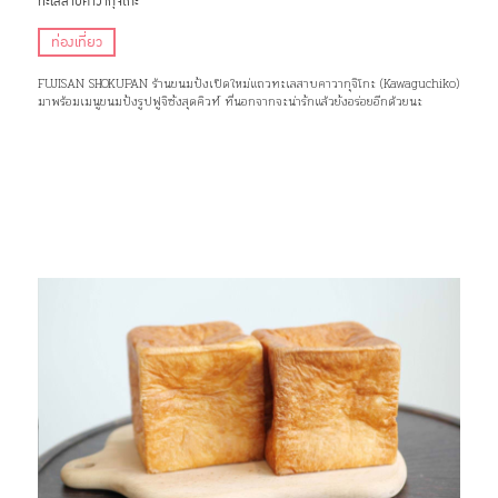
ทะเลสาบคาวากุจิโกะ
ท่องเที่ยว
FUJISAN SHOKUPAN ร้านขนมปังเปิดใหม่แถวทะเลสาบคาวากุจิโกะ (Kawaguchiko)
มาพร้อมเมนูขนมปังรูปฟูจิซังสุดคิวท์ ที่นอกจากจะน่ารักแล้วยังอร่อยอีกด้วยนะ