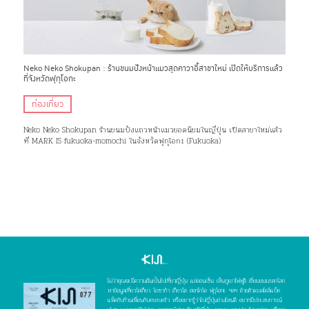
Neko Neko Shokupan : ร้านขนมปังหน้าแมวสุดคาวาอี้สาขาใหม่ เปิดให้บริการแล้ว
ที่จังหวัดฟุกุโอกะ
ท่องเที่ยว
Neko Neko Shokupan ร้านขนมปังแถวหน้าแมวยอดนิยมในญี่ปุ่น เปิดสาขาใหม่แล้ว
ที่ MARK IS fukuoka-momochi ในจังหวัดฟุกุโอกะ (Fukuoka)
ไม่ว่าคุณจะมีความฝันเป็นไปเที่ยวญี่ปุ่น แช่ออนเซ็น เห็นภูเขาไฟฟูจิ เยี่ยมชมมรดกโลก
หาข้อมูลเที่ยวโตเกียว โอซาก้า เกียวโต ฮอกไกโด ฟุกุโอกะ ฯลฯ ด้วยตัวเองสไตล์แบ็ค
แพ็คกับก๊วนเพื่อนกับครอบครัว หรืออยากรู้ว่าไปญี่ปุ่นช่วงไหนดี อยากมีประสบการณ์