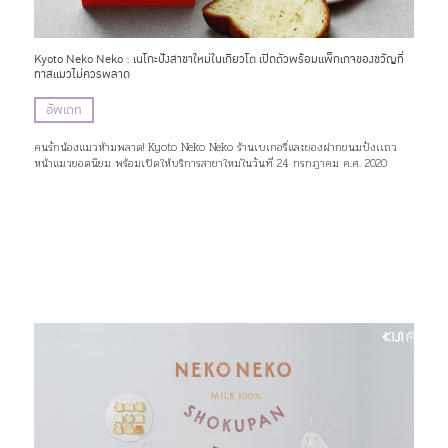
Kyoto Neko Neko : เนโกะปังสาขาใหม่ในเกียวโต เปิดตัวพร้อมเเพ็กเกจของขวัญที่
ทาสแมวไม่ควรพลาด
อัพเดท
คนรักน้องแมวห้ามพลาด! Kyoto Neko Neko ร้านเบเกอรี่และของฝากขนมปังเเถว
หน้าแมวยอดนิยม พร้อมเปิดให้บริการสาขาใหม่ในวันที่ 24 กรกฎาคม ค.ศ. 2020