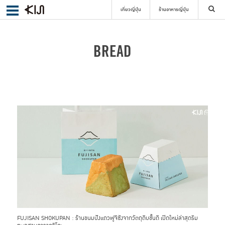
เที่ยวญี่ปุ่น
ร้านอาหารญี่ปุ่น
ค้นหา
BREAD
เลือกย่าน
ค้นหา
FUJISAN SHOKUPAN : ร้านขนมปังแถวฟูจิซังจากวัตถุดิบชั้นดี เปิดใหม่ล่าสุดริม