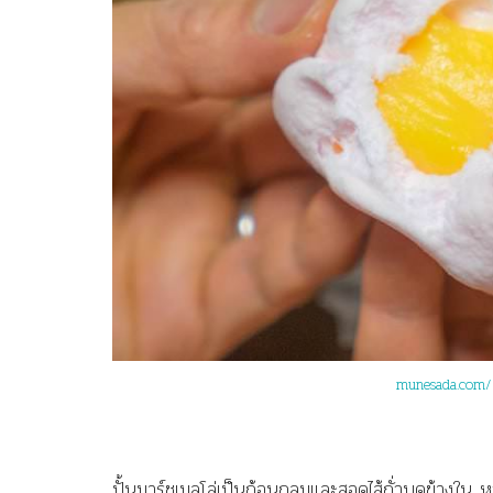
munesada.com/
ปั้นมาร์ชเมลโล่เป็นก้อนกลมและสอดไส้ถั่วบดข้างใ