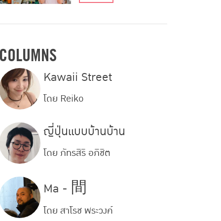
กินช็อปอาหารทะเลสดๆ
จากฮอกไกโด Vol.1
COLUMNS
Kawaii Street
โดย
Reiko
ญี่ปุ่นแบบบ้านบ้าน
โดย
ภัทรสิริ อภิชิต
Ma - 間
โดย
สาโรช พระวงค์