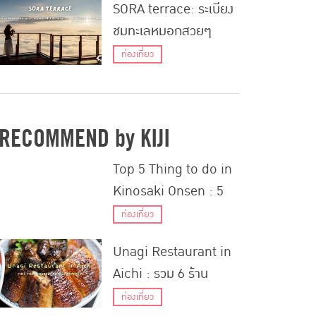
SORA terrace: ระเบียง
Ikebukuro
ชมทะเลหมอกสวยๆ
พร้อมคาเฟ่สุดชิคที่อยู่
ท่องเที่ยว
สูงจากระดับน้ำทะเล
1,770 เมตร
RECOMMEND by KIJI
Top 5 Thing to do in
Kinosaki Onsen : 5
กิจกรรมต้องทำที่คิโนะ
ท่องเที่ยว
ซากิออนเซ็น
Unagi Restaurant in
Aichi : รวม 6 ร้าน
อาหารเมนูปลาไหลเก่า
ท่องเที่ยว