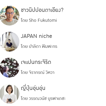
ชาวนิปปอนตาเอียง?
โดย
Sho Fukutomi
JAPAN niche
โดย
ปาลิดา พิมพะกร
เจแปนกระจิริด
โดย
จิราภรณ์ วิหวา
ญี่ปุ่นอุ่นอุ่น
โดย
วรรณวนัช บูรพาเดชะ