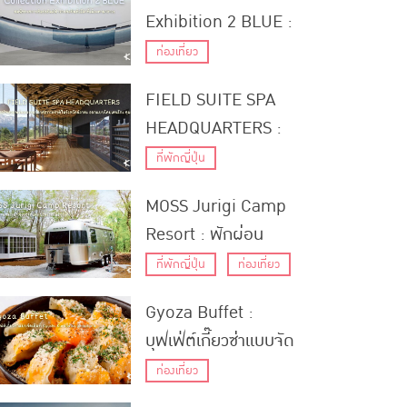
Exhibition 2 BLUE :
ชมนิทรรศการศิลปะธีมสี
ท่องเที่ยว
ฟ้าจากศิลปินทั่วโลกที่
FIELD SUITE SPA
เมืองคานาซาวะ
HEADQUARTERS :
รีสอร์ทสวยพร้อม
ที่พักญี่ปุ่น
บรรยากาศธรรมชาติใน
MOSS Jurigi Camp
จังหวัดนีงาตะ ออกแบบ
Resort : พักผ่อน
โดยเคนโกะ คุมะ
ท่ามกลางป่าเขียวขจีที่
ที่พักญี่ปุ่น
ท่องเที่ยว
แคมป์รีสอร์ทในชิซูโอกะ
Gyoza Buffet :
บุฟเฟ่ต์เกี๊ยวซ่าแบบจัด
เต็มที่ Kyushu
ท่องเที่ยว
Kurodaiko