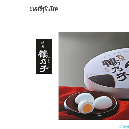
ขนมซึรุโนโกะ
image