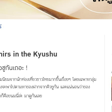
์
irs in the Kyushu
วชู
กันเถอะ !
วามนิยมจากนักท่องเที่ยวชาวไทยมากขึ้นเรื่อยๆ โดยเฉพาะกลุ่ม
ราจึงจะพาไปตามหา
ของฝาก
จาก
คิวชู
กัน และแน่นอนว่าของ
ีกก็คือขนมนี่ล่ะ มาดูกันเลย