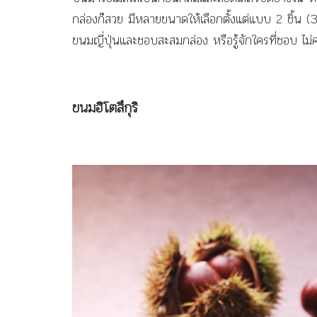
กล่องก็สวย มีหลายขนาดให้เลือกตั้งแต่แบบ 2 ชิ้
ขนมญี่ปุ่นและชอบสะสมกล่อง หรือรู้จักใครที่ชอบ ไ
ขนมฮิโตสึกุริ