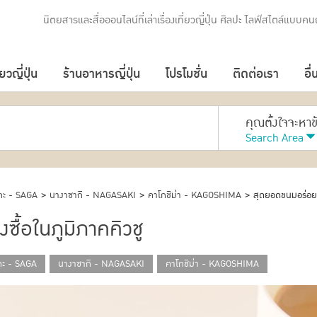
นิตยสารและสื่อออนไลน์ที่เล่าเรื่องเที่ยวญี่ปุ่น ศิลปะ ไลฟ์สไตล์แบบคนญ
่ยวญี่ปุ่น
ร้านอาหารญี่ปุ่น
โปรโมชั่น
ติดต่อเรา
อื่
คุณตั้งใจจะหา
Search Area
กะ - SAGA
>
นางาซากิ - NAGASAKI
>
คาโกชิม่า - KAGOSHIMA
>
สุดยอดขนมอร่อยขอ
ื้อในภูมิภาคคิวชู
กะ - SAGA
นางาซากิ - NAGASAKI
คาโกชิม่า - KAGOSHIMA