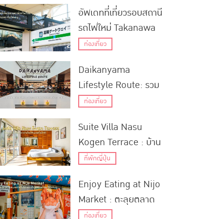
แก่ในจังหวัดไอจิ
อัพเดทที่เที่ยวรอบสถานี
รถไฟใหม่ Takanawa
Gateway
ท่องเที่ยว
Daikanyama
Lifestyle Route: รวม
6 พิกัดสุดชิคและชิลล์
ท่องเที่ยว
ครบทั้ง Art, Cafe &
Suite Villa Nasu
Craft ย่านไดคังยามะ
Kogen Terrace : บ้าน
กรุงโตเกียว
พักตากอากาศกลางป่า
ที่พักญี่ปุ่น
สไตล์ฟินแลนด์ในโทชิกิ
Enjoy Eating at Nijo
Market : ตะลุยตลาด
อย่างละเอียด! รวมร้าน
ท่องเที่ยว