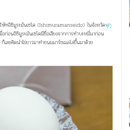
งบริษัทอิชิมูระมันเซโด (Ishimuramanseido) ในจังหวัด
ฟุกุ
ื่อก่อนอิชิมูระมันเซโดมีชื่อเสียงจากการทำบะหมี่มาก่อน
น ก็เลยคิดนำไข่ขาวมาทำขนมมาร์ชเมลโล่ขึ้นมาด้วย