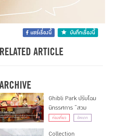
แชร์เรื่องนี้
บันทึกเรื่องนี้
RELATED ARTICLE
ARCHIVE
Ghibli Park ปรับโฉม
นิทรรศการ “สวม
บทบาทฉากดังจาก
ท่องเที่ยว
อัพเดท
ภาพยนตร์จิบลิ” เพิ่ม
Collection
ฉากใหม่จาก 4 เรื่อง