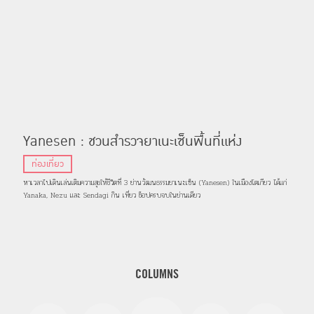
Yanesen : ชวนสำรวจยาเนะเซ็นพื้นที่แห่ง
วัฒนธรรมดั้งเดิมและย่านการค้าเก่าแก่ของเมือง
ท่องเที่ยว
โตเกียว
หาเวลาไปเดินเล่นเติมความสุขให้ชีวิตที่ 3 ย่านวัฒนธรรมยาเนะเซ็น (Yanesen) ในเมืองโตเกียว ได้แก่
Yanaka, Nezu และ Sendagi กิน เที่ยว ช็อปครบจบในย่านเดียว
COLUMNS