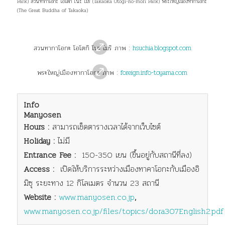
Park) สวนทากาโอกะ โอโตกิ โนะ โมริ (Takaoka Otogi-no-mori Park) พระใหญ่เมืองทากาโอกะ
(The Great Buddha of Takaoka)
สวนทากาโอกะ โอโตกิ โนะ โมริ ภาพ :
hsuchia.blogspot.com
พระใหญ่เมืองทากาโอกะ ภาพ :
foreign.info-toyama.com
Info
Manyosen
Hours :
สามารถเช็ดตารางเวลาได้จากเว็บไซต์
Holiday :
ไม่มี
Entrance Fee :
150-350 เยน (ขึ้นอยู่กับสถานีที่ลง)
Access :
เปิดให้บริการระหว่าง
เมืองทาคาโอกะกับเมืองอิ
มิซุ
ระยะทาง 12 กิโลเมตร จำนวน 23 สถานี
Website :
www.manyosen.co.jp
,
www.manyosen.co.jp/files/topics/dora307English2.pdf