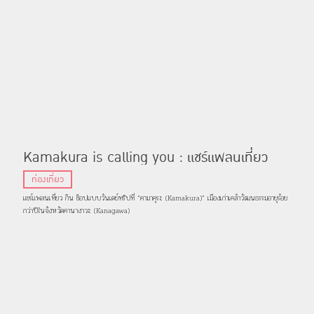
Kamakura is calling you : แชร์แพลนเที่ยว
“คามาคุระ” แนะจุดถ่ายรูป กิน ช็อปแบบวันเดย์ทริป
ท่องเที่ยว
แชร์แพลนเที่ยว กิน ช็อปแบบวันเดย์ทริปที่ “คามาคุระ (Kamakura)” เมืองเก่าเคล้าวัฒนธรรมอายุร้อย
กว่าปีในจังหวัดคานางาวะ (Kanagawa)