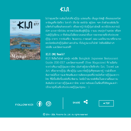
โตเกียว - TOKYO
อิบารากิ - IBARAKI
โทชิกิ - TOCHIGI
กุมมะ - GUNMA
ไม่ว่าคุณจะมีความฝันเป็นไปเที่ยวญี่ปุ่น แช่ออนเซ็น เห็นภูเขาไฟฟูจิ เยี่ยมชมมรดกโลก
ไซตามะ - SAITAMA
ชิบะ - CHIBA
หาข้อมูลเที่ยวโตเกียว โอซาก้า เกียวโต ฮอกไกโด ฟุกุโอกะ ฯลฯ ด้วยตัวเองสไตล์แบ็ค
แพ็คกับก๊วนเพื่อนกับครอบครัว หรืออยากรู้ว่าไปญี่ปุ่นช่วงไหนดี อยากมีประสบการณ์
คานางาวะ - KANAGAWA
เจ๋งๆ แบบชาวนิปปอน อยากจะไปลองชิมซูชิญี่ปุ่น ราเมน เทมปุระร้านอร่อย หรือเท
รนด์ญี่ปุ่นก็ตาม เราก็พร้อมเป็นสื่อกลางบอกเล่าเรื่องราวหลากหลายเกี่ยวกับประเทศ
ญี่ปุ่น อาหาร การท่องเที่ยว วัฒนธรรม ภาพยนตร์ เพลง และอีกมากมายที่สามารถ
โยโกฮาม่า - YOKOHAMA
ชูบุ - CHUBU
ตอบโจทย์คนรักญี่ปุ่นได้อย่างครบถ้วน ทั้งในรูปแบบเว็บไซต์ โซเชียลมีเดียต่างๆ
หนังสือ และนิตยสารแจกฟรี!
นีงาตะ - NIIGATA
โทยามะ - TOYAMA
KIJI (คิจิ) คืออะไร?
KIJI คือสื่อเว็บไซต์ เฟซบุ๊ก หนังสือ Bangkok Japanese Restaurant
อิชิกาวะ - ISHIKAWA
ฟุกุอิ - FUKUI
Guide 2016-2017 และนิตยสารแจกฟรี (Free Magazine) ที่ร่วมมือกัน
ระหว่างทีมงานญี่ปุ่นและชาวไทย เน้นทำสกู๊ปเจาะลึกเกี่ยวกับ Eat, Travel และ
ยามานาชิ - YAMANASHI
Art หรืออาหารญี่ปุ่น เที่ยวญี่ปุ่น และอาร์ตญี่ปุ่นที่ทุกคนอยากรู้ รวมไปถึงบท
สัมภาษณ์เรื่องราวและทัศนคติและความคิดของบุคคลที่น่าสนใจทั้งชาวญี่ปุ่นและชาว
ไทย ที่มีเบื้องลึกเบื้องหลังที่น่าติดตาม โดยมีเป้าหมายหลักคือเป็นสะพานเชื่อมความ
นากาโน่ - NAGANO
กิฟุ - GIFU
สัมพันธ์ระหว่างชาวญี่ปุ่นและชาวไทย พวกเราพร้อมจะเป็นเพื่อนที่ให้ข้อมูลและคำ
ปรึกษาทุกเรื่องเกี่ยวกับประเทศญี่ปุ่นแก่ทุกคน : )
ชิซูโอกะ - SHIZUOKA
ไอจิ - AICHI
นาโกย่า - NAGOYA
คันไซ - KANSAI
SHARE
TOP
FOLLOW KIJI
โอซาก้า - OSAKA
เกียวโต - KYOTO
2016 - 2026, Focomo Co.,Ltd. All rights reserved
เฮียวโงะ - HYOGO
นารา - NARA
วากายามะ - WAKAYAMA
มิเอะ - MIE