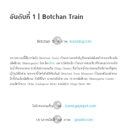
อันดับที่ 1 | Botchan Train
Botchan Train ภาพ:
kosublog.com
รถรางขบวนนี้มีชื่อว่าบ๊ตจัง (Botchan Train) เป็นรถรางสายสำคัญที่พลาดไม่ได้เลยถ้าหากมาเที่ยวเมือ
งมัตสึยามะ (Matsuyama) จังหวัด
เอฮิเมะ
เพราะบ๊ตจังเนี่ย เป็นรถรางท่องเที่ยวที่จำลองมาจากรถจักร
ไอน้ำที่สามารถพาเราไปยังโดโกะออนเซ็น (Dogo Onsen) ซึ่งเป็นหนึ่งในบ่อออนเซ็นที่เก่าแก่ที่สุดใน
ญี่ปุ่นได้อีกด้วย นอกจากนี้บ๊ตจังยังมีพิพิธภัณฑ์ (Botchan Train Museum) เป็นของตัวเองด้วยนะ
อีกทั้งในเมืองมัตสึยามะ ยังมีที่อื่นๆ น่าสนใจอีกด้วย เช่น ปราสาทมัตสึยามะ (Matsuyama Castle)
สวนสัตว์โทเบะ (Tobe Zoological Park) สวนโดโกะ (Dogo Park) ฯลฯ
โดโกะออนเซ็น ภาพ :
travel.gaijinpot.com
ปราสาทมัตสึยามะ ภาพ :
jpninfo.com