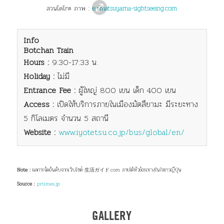
สวน
โดโกะ ภาพ :
en.matsuyama-sightseeing.com
Info
Botchan Train
Hours :
9:30-17:33 น.
Holiday :
ไม่มี
Entrance Fee :
ผู้ใหญ่ 800 เยน เด็ก 400 เยน
Access :
เปิดให้บริการ
ภายในเมืองมัตสึยามะ มีระยะทาง
5 กิโลเมตร จำนวน 5 สถานี
Website :
www.iyotetsu.co.jp/bus/global/en/
Note :
ผลการจัดอันดับจากเว็บไซต์ 生活ガイド.com ภายใต้หัวข้อ
รถราง
ใน
ใจชาว
ญี่ปุ่น
Source :
prtimes.jp
GALLERY