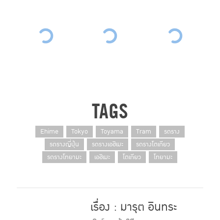
+12
TAGS
Ehime
Tokyo
Toyama
Tram
รถราง
รถรางญี่ปุ่น
รถรางเอฮิเมะ
รถรางโตเกียว
รถรางโทยามะ
เอฮิเมะ
โตเกียว
โทยามะ
เรื่อง : มารุต อินทระ