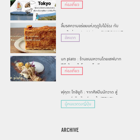
ท่องเที่ยว
ลิ้มรสความอร่อยแห่งฤดูใบไม้ร่วง กับ
เมนูใหม่จาก La Maison SHIROKANE
อัพเดท
Grand
un plato : ร้านขนมหวานโดยเชฟมาก
ฝีมือในเขตไทโต กรุงโตเกียว
ท่องเที่ยว
ฟุคุดะ โทชิยูกิ : จากศิลปินนักวาด สู่
แบรนด์ผลิตภัณฑ์จากผ้า ‘TENP’
ผู้คนแวดวงญี่ปุ่น
ARCHIVE