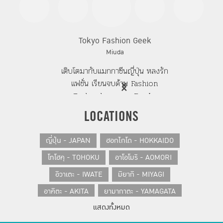
Tokyo Fashion Geek
Miuda
เติบโตมากับแมกกาซีนญี่ปุ่น หลงรัก
แฟชั่น เรียนจบด้าน Fashion
Technology จาก Bunka
Fashion College Tokyo และ
LOCATIONS
บอกเล่าเรื่องราวความรักแฟชั่นญี่ปุ่น
ผ่าน blog tokyomiuda.com
ญี่ปุ่น - JAPAN
ฮอกไกโด - HOKKAIDO
โทโฮคุ - TOHOKU
อาโอโมริ - AOMORI
อิวาเตะ - IWATE
มิยากิ - MIYAGI
อาคิตะ - AKITA
ยามากาตะ - YAMAGATA
แสดงทั้งหมด
ฟุกุชิมะ - FUKUSHIMA
คันโต - KANTO