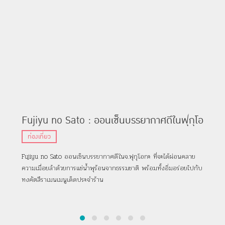
Fujiyu no Sato : ออนเซ็นบรรยากาศดีในฟุกุโอ
Wh
กะที่มาพร้อมกับร้านอาหารในตัว
Pa
ท่องเที่ยว
ท่
พาร
Fujiyu no Sato ออนเซ็นบรรยากาศดีในจ.ฟุกุโอกะ ที่จะได้ผ่อนคลาย
ล่าส
ความเมื่อยล้าด้วยการแช่น้ำพุร้อนจากธรรมชาติ พร้อมทั้งอิ่มอร่อยไปกับ
ที่ไ
ทงคัตสึราเมนเมนูเด็ดประจำร้าน
Kiki
Wit