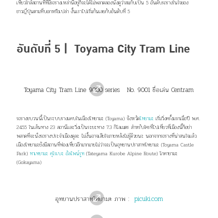
เที่ยวใกล้สถานที่ที่มีรถรางเหล่านี้อยู่ก็จะได้ไม่พลาดลองนั่งดูว่าสมกับเป็น 5 อันดับ
รถราง
ใน
ใจของ
ชาว
ญี่ปุ่น
ตามที่บอกหรือเปล่า งั้นเราไปเริ่มกันเลยกับอันดับที่ 5
อันดับที่ 5 | Toyama City Tram Line
Toyama City Tram Line 9000
series
No.
9001 ชื่อเล่น Centram
รถรางขบวนนี้เป็นระบบรางแคบในเมืองโทยามะ (Toyama) จังหวัด
โทยามะ
เริ่มวิ่งครั้งแรกเมื่อปี พ.ศ.
2455 ในเส้นทาง 23 สถานีและวิ่งเป็นระยะทาง 7.3 กิโลเมตร สำหรับใครที่ไปเที่ยวที่เมืองนี้ก็อย่า
พลาดที่จะนั่งรถรางประจำเมืองดูละ ไม่งั้นอาจเสียใจภายหลังไม่รู้ด้วยนะ นอกจากรถรางที่น่าสนใจแล้ว
เมืองโทยามะยังมีสถานที่ท่องเที่ยวอีกมากมายไม่ว่าจะเป็นอุทยานปราสาทโทยามะ (Toyama Castle
Park)
ทาเทยามะ คุโรเบะ อัลไพน์รูท
(Tateyama Kurobe Alpine Route) โกคายามะ
(Gokayama)
อุทยานปราสาทโทยามะ ภาพ :
picuki.com