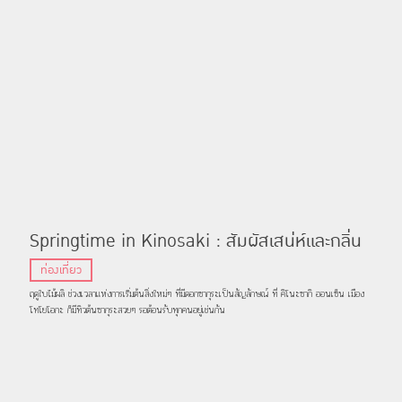
Springtime in Kinosaki : สัมผัสเสน่ห์และกลิ่น
อายแห่งฤดูใบไม้ผลิที่คิโนะซากิออนเซ็น
ท่องเที่ยว
ฤดูใบไม้ผลิ ช่วงเวลาแห่งการเริ่มต้นสิ่งใหม่ๆ ที่มีดอกซากุระเป็นสัญลักษณ์ ที่ คิโนะซากิ ออนเซ็น เมือง
โทโยโอกะ ก็มีทิวต้นซากุระสวยๆ รอต้อนรับทุกคนอยู่เช่นกัน