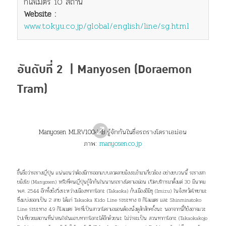
กิโลเมตร 10 สถานี
Website :
www.tokyu.co.jp/global/english/line/sg.html
อันดับที่ 2 | Manyosen (Doraemon
Tram)
Manyosen MLRV1004-B รู้จักกันในชื่อรถรางโดราเอม่อน
ภาพ:
manyosen.co.jp
ขึ้นชื่อว่ารถรางญี่ปุ่น แน่นอนว่าต้องมีการออกแบบลวดลายมังงะเข้ามาเกี่ยวข้อง อย่างขบวนนี้ รถรางสา
ยมังโย (Manyosen) หรือที่คน
ญี่ปุ่น
รู้จักกัน
ใน
นาน
รถราง
โดราเอม่อน
เปิดบริการมาตั้งแต่
30 มีนาคม
พ.ศ. 2544 อีกทั้งยังวิ่งระหว่างเมืองทากาโอกะ (Takaoka) กับเมืองอิมิซุ (Imizu) ในจังหวัดโทยามะ
ซึ่งแบ่งออกเป็น 2 สาย ได้แก่ Takaoka Kido
Line ระยะทาง
8 กิโลเมตร
และ
Shinminatoko
Line ระยะทาง
4.9 กิโลเมตร ใครที่เป็นสาวก
โดราเอมอนต้องนั่งดูสักสักครั้งนะ นอกจากนี้ก็ยังอาจแวะ
ไปเที่ยวชมสถานที่น่าสนใจในแถบทากาโอกะได้อีกด้วยนะ ไม่ว่าจะเป็น สวนทากาโอกะ (Takaokakojo