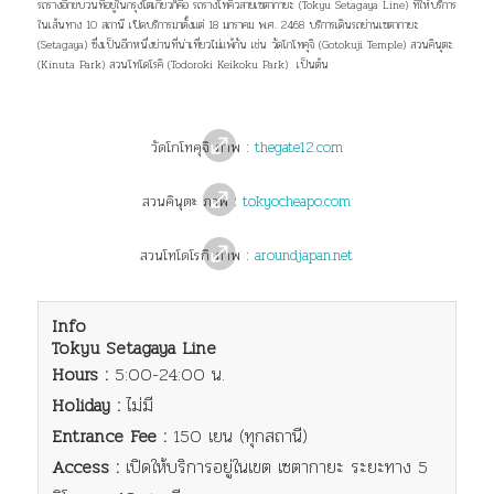
รถรางอีกขบวนที่อยู่ในกรุงโตเกียวก็คือ รถรางโทคิวสายเซตากายะ (Tokyu Setagaya Line) ที่ให้บริการ
ในเส้นทาง 10 สถานี เปิดบริการมาตั้งแต่ 18 มกราคม พ.ศ. 2468 บริการเดินรถย่านเซตากายะ
(Setagaya) ซึ่งเป็นอีกหนึ่งย่านที่น่าเที่ยวไม่แพ้กัน เช่น วัดโกโทคุจิ (Gotokuji Temple) สวนคินุตะ
(Kinuta Park) สวนโทโดโรคิ (Todoroki Keikoku Park) เป็นต้น
วัดโกโทคุจิ ภาพ :
thegate12.com
สวนคินุตะ ภาพ :
tokyocheapo.com
สวน
โทโดโรกิ ภาพ :
aroundjapan.net
Info
Tokyu Setagaya Line
Hours :
5:00-24:00 น.
Holiday :
ไม่มี
Entrance Fee :
150 เยน (ทุกสถานี)
Access :
เปิดให้บริการอยู่ในเขต
เซตากายะ ระยะทาง 5