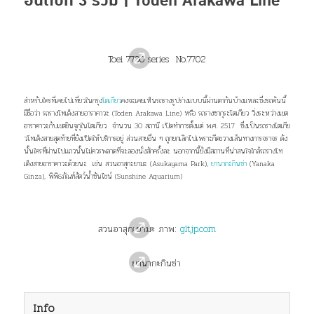
อันดับที่ 3 ร่วม | Toden Arakawa Line
Toei 7700 series No.7702
สำหรับใครที่เคยไปเที่ยวในกรุง
โตเกียว
คงจะเคยเห็นรถรางรูปร่างแบบนี้ผ่านตากันบ้างแหละซึ่งรถคันนี้
มีชื่อว่า รถรางโทเด็งสายอาราคาวะ (Toden Arakawa Line) หรือ รถรางซากุระโตเกียว วิ่งระหว่างเขต
อาราคาวะกับเขตชินจูกุในโตเกียว
จำนวน 30 สถานี เปิดทำการตั้งแต่ พ.ศ. 2517 ซึ่งเป็นรถรางโตเกีย
วโทเด็งสายสุดท้ายที่ยังเปิดให้บริการอยู่ ส่วนสายอื่น ๆ ถูกยกเลิกไปเพราะกีดขวางเส้นทางการจราจร ดัง
นั้นใครที่ผ่านไปแถวนั้นไม่ควรพลาดที่จะลองนั่งสักครั้งละ นอกจากนี้ยังมีสถานที่น่าสนใจใกล้รถรางโท
เด็งสายอาราคาวะด้วยนะ เช่น สวนอาสุกะยามะ (Asukayama Park),
ยานากะกินซ่า
(Yanaka
Ginza), พิพิธภัณฑ์สัตว์น้ำซันไชน์ (Sunshine Aquarium)
สวนอาสุกะยามะ ภาพ:
gltjp.com
ยานากะกินซ่า
Info