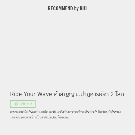
RECOMMEND by KIJI
Ride Your Wave คำสัญญา..ปาฏิหาริย์รัก 2 โลก
ญี่ปุ่นจิปาถะ
ภาพยนตร์แอนิเมชันแนวโรแมนติก-ดราม่า เล่าถึงเรื่องราวความรักของฮินาโกะกับมินาโตะ มีคลื่นทะเล
และเสียงเพลงทำหน้าที่เป็นสายใยเชื่อมโยงทั้งสองคน