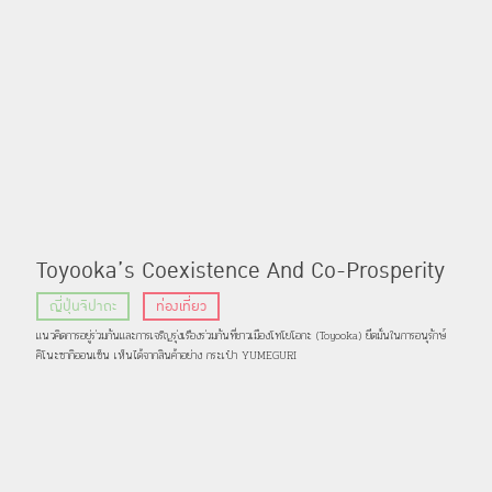
Toyooka’s Coexistence And Co-Prosperity
: ความทุ่มเทของชาวเมืองโทโยโอกะภายใต้แนวคิด
ญี่ปุ่นจิปาถะ
ท่องเที่ยว
การอยู่ร่วมกันและการเจริญรุ่งเรืองร่วมกัน
แนวคิดการอยู่ร่วมกันและการเจริญรุ่งเรืองร่วมกันที่ชาวเมืองโทโยโอกะ (Toyooka) ยึดมั่นในการอนุรักษ์
คิโนะซากิออนเซ็น เห็นได้จากสินค้าอย่าง กระเป๋า YUMEGURI