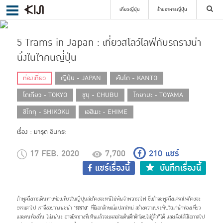
เที่ยวญี่ปุ่น
ร้านอาหารญี่ปุ่น
5 Trams in Japan : เที่ยวสโลว์ไลฟ์กับรถรางน่า
ค้นหา
นั่งในใจคนญี่ปุ่น
ท่องเที่ยว
ญี่ปุ่น - JAPAN
คันโต - KANTO
โตเกียว - TOKYO
ชูบุ - CHUBU
โทยามะ - TOYAMA
เลือกย่าน
ชิโกกุ - SHIKOKU
เอฮิเมะ - EHIME
ค้นหา
เรื่อง : มารุต อินทระ
17 FEB. 2020
7,700
210
แชร์
แชร์เรื่องนี้
บันทึกเรื่องนี้
ถ้าพูดถึงการเดินทางท่องเที่ยว
ใน
ญี่ปุ่น
ล่ะก็คงจะหนีไม่พ้นจำพวกรถไฟ ซึ่งถ้าจะพูดถึงแค่รถไฟก็คงจะ
ธรรมดาไป เราจึงอยากแนะนำ “
รถราง
” ที่มีเอกลักษณ์แปลกใหม่ สร้างความประทับใจแก่นักท่องเที่ยว
และคนท้องถิ่น ไม่แน่นะ อาจมีรถรางที่เห็นแล้วจะเผลอใจเต้นตึกตักโดยไม่รู้ตัวก็ได้ และเผื่อได้มีโอกาสไป