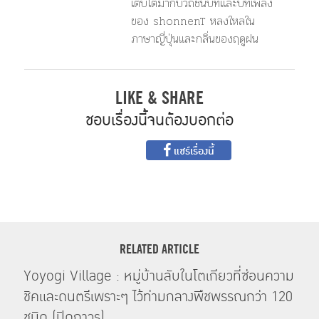
เติบโตมากับวิถีชนบทและบทเพลง
ของ shonnenT หลงใหลใน
ภาษาญี่ปุ่นและกลิ่นของฤดูฝน
LIKE & SHARE
ชอบเรื่องนี้จนต้องบอกต่อ
แชร์เรื่องนี้
RELATED ARTICLE
Yoyogi Village : หมู่บ้านลับในโตเกียวที่ซ่อนความ
ชิคและดนตรีเพราะๆ ไว้ท่ามกลางพืชพรรณกว่า 120
ชนิด (ปิดถาวร)