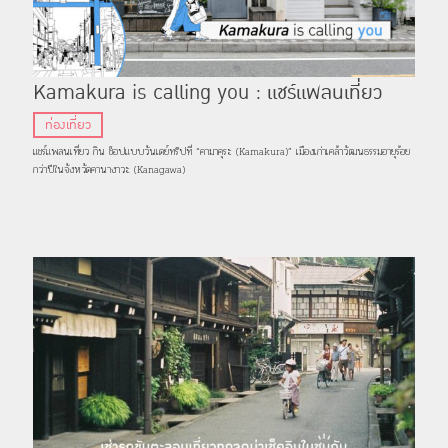
Kamakura is calling you : แชร์แพลนเที่ยว
“คามาคุระ” แนะจุดถ่ายรูป กิน ช็อปแบบวันเดย์ทริป
ท่องเที่ยว
แชร์แพลนเที่ยว กิน ช็อปแบบวันเดย์ทริปที่ “คามาคุระ (Kamakura)” เมืองเก่าเคล้าวัฒนธรรมอายุร้อย
กว่าปีในจังหวัดคานางาวะ (Kanagawa)