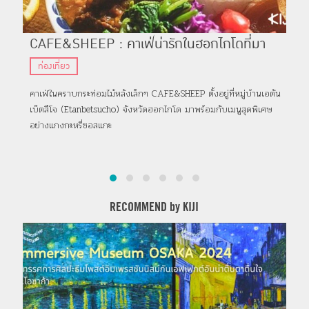
CAFE&SHEEP : คาเฟ่น่ารักในฮอกไกโดที่มา
SO
พร้อมกับเมนูแกงกะหรี่ซอสแกะและขนมหวานน่า
บร
ท่องเที่ยว
ที
กิน
วะ
คาเฟ่ในคราบกระท่อมไม้หลังเล็กๆ CAFE&SHEEP ตั้งอยู่ที่หมู่บ้านเอตัน
SOK
เบ็ตสึโจ (Etanbetsucho) จังหวัดฮอกไกโด มาพร้อมกับเมนูสุดพิเศษ
สมัย
อย่างแกงกะหรี่ซอสแกะ
ธรร
RECOMMEND by KIJI