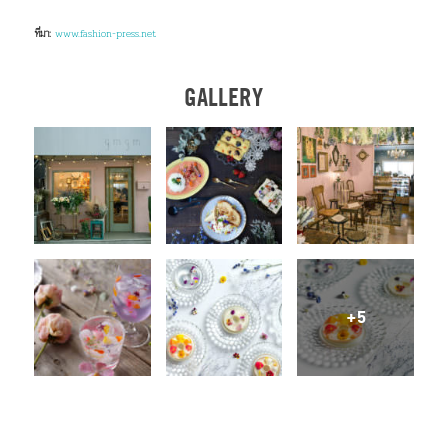
ที่มา:
www.fashion-press.net
GALLERY
+5