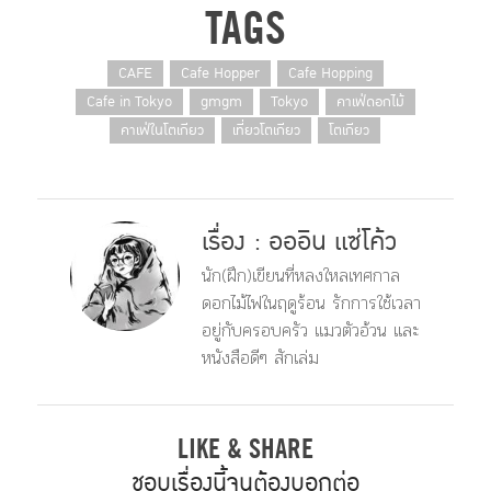
TAGS
CAFE
Cafe Hopper
Cafe Hopping
Cafe in Tokyo
gmgm
Tokyo
คาเฟ่ดอกไม้
คาเฟ่ในโตเกียว
เที่ยวโตเกียว
โตเกียว
เรื่อง : อออิน แซ่โค้ว
นัก(ฝึก)​เขียนที่หลงใหลเทศกาล
ดอกไม้ไฟในฤดูร้อน รักการใช้เวลา
อยู่กับครอบครัว แมวตัวอ้วน และ
หนังสือดีๆ สักเล่ม
LIKE & SHARE
ชอบเรื่องนี้จนต้องบอกต่อ