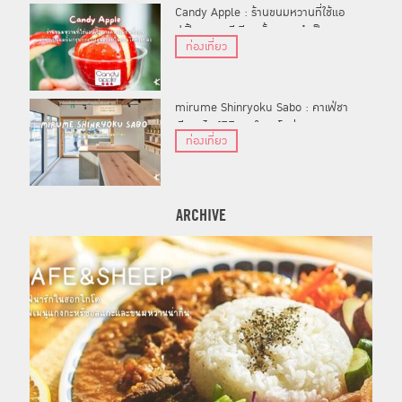
Candy Apple : ร้านขนมหวานที่ใช้แอ
ปเปิ้ลเกรดพรีเมียมทั้งลูกมาทำเป็น
ท่องเที่ยว
อมยิ้มกรุบกรอบแสนอร่อยในย่านไดคัง
ยามะ
mirume Shinryoku Sabo : คาเฟ่ชา
เขียวสไตล์มินิมอลในนาโกย่า
ท่องเที่ยว
ARCHIVE