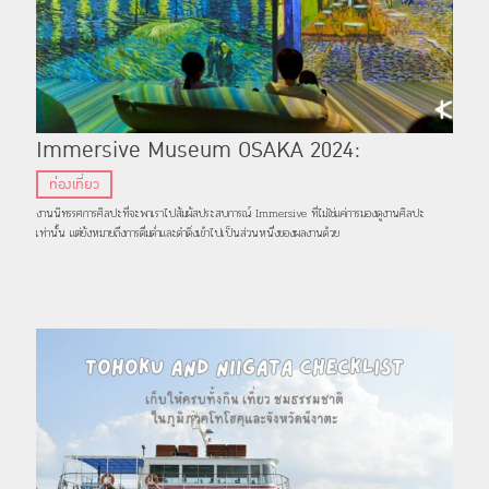
Immersive Museum OSAKA 2024:
นิทรรศการศิลปะธีมโพสต์อิมเพรสชันนิสม์กับ
ท่องเที่ยว
เอฟเฟกต์อันน่าตื่นตาตื่นใจ จ.โอซาก้า
งานนิทรรศการศิลปะที่จะพาเราไปสัมผัสประสบการณ์ Immersive ที่ไม่ใช่แค่การมองดูงานศิลปะ
เท่านั้น แต่ยังหมายถึงการดื่มด่ำและดำดิ่งเข้าไปเป็นส่วนหนึ่งของผลงานด้วย