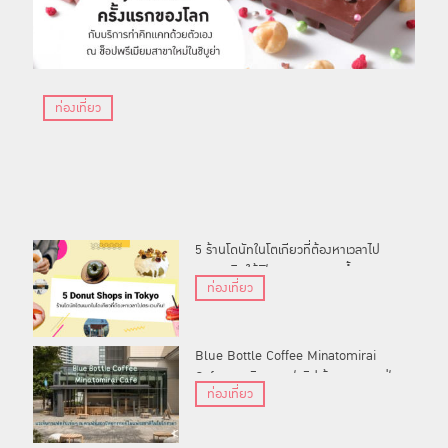
ท่องเที่ยว
5 ร้านโดนัทในโตเกียวที่ต้องหาเวลาไป
ตระเวนกินให้ฟินจนหายอยากน้ำตาล
ท่องเที่ยว
Blue Bottle Coffee Minatomirai
Cafe : แวะจิบกาแฟดริปเข้มๆ ณ คาเฟ่
ท่องเที่ยว
ที่สถาปัตยกรรมดีไม่แพ้รสชาติในโยโก
ฮาม่า