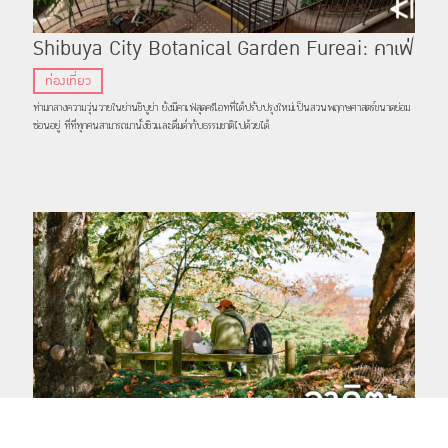
Shibuya City Botanical Garden Fureai: คาเฟ่
สวนพฤกษศาสตร์ในร่มที่เล็กที่สุดในญี่ปุ่น ณ ย่าน
ท่องเที่ยว
ชิบูย่า
ท่ามกลางความวุ่นวายในย่านชิบูย่า ยังมีคาเฟ่สุดครีเอทที่ได้ปรับปรุงใหม่เป็นสวนพฤกษศาสตร์ขนาดย่อม
ซ่อนอยู่ ที่ที่ทุกคนสามารถมานั่งชิวเเละดื่มด่ำกับธรรมชาติไปด้วยได้
แชร์
ติดตาม
TOP