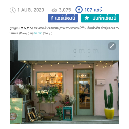
1 AUG. 2020
3,075
107
แชร์
แชร์เรื่องนี้
บันทึกเรื่องนี้
gmgm (グムグム)
คาเฟ่ดอกไม้นำเสนอเมนูคาวหวานจากดอกไม้ที่กินได้ในท้องถิ่น ตั้งอยู่บริเวณย่าน
โคเอนจิ (Koenji) กรุง
โตเกียว
(Tokyo)