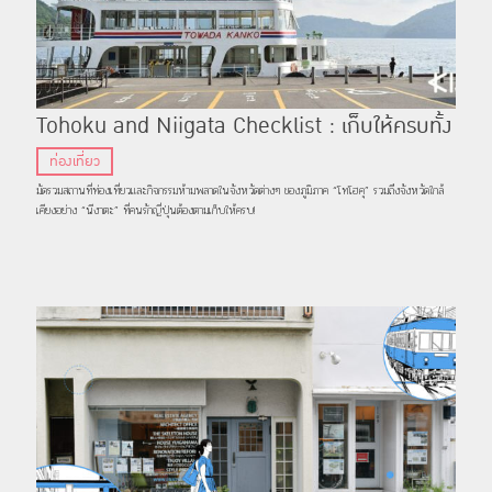
Tohoku and Niigata Checklist : เก็บให้ครบทั้ง
กิน เที่ยว ชมธรรมชาติในภูมิภาคโทโฮคุและจังหวัดนี
ท่องเที่ยว
งาตะ
มัดรวมสถานที่ท่องเที่ยวและกิจกรรมห้ามพลาดในจังหวัดต่างๆ ของภูมิภาค “โทโฮคุ” รวมถึงจังหวัดใกล้
เคียงอย่าง “นีงาตะ” ที่คนรักญี่ปุ่นต้องตามเก็บให้ครบ!