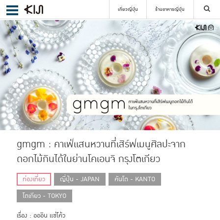
เที่ยวญี่ปุ่น
ร้านอาหารญี่ปุ่น
ค้นหา
เลือกย่าน
ค้นหา
gmgm : คาเฟ่แสนหวานที่เสิร์ฟเมนูศิลปะจาก
ดอกไม้กินได้ในย่านโคเอนจิ กรุงโตเกียว
ท่องเที่ยว
ญี่ปุ่น - JAPAN
คันโต - KANTO
โตเกียว - TOKYO
เรื่อง : อออิน แซ่โค้ว