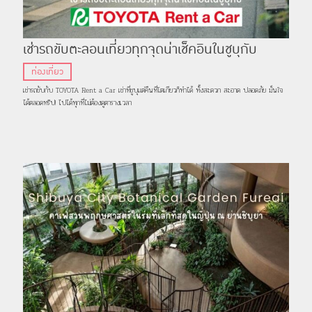
เช่ารถขับตะลอนเที่ยวทุกจุดน่าเช็คอินในชูบุกับ
TOYOTA Rent a Car
ท่องเที่ยว
เช่ารถขับกับ TOYOTA Rent a Car เช่าที่ชูบุแต่คืนที่โตเกียวก็ทำได้ ทั้งสะดวก สะอาด ปลอดภัย มั่นใจ
ได้ตลอดทริป! ไปได้ทุกที่ไม่ต้องดูตารางเวลา