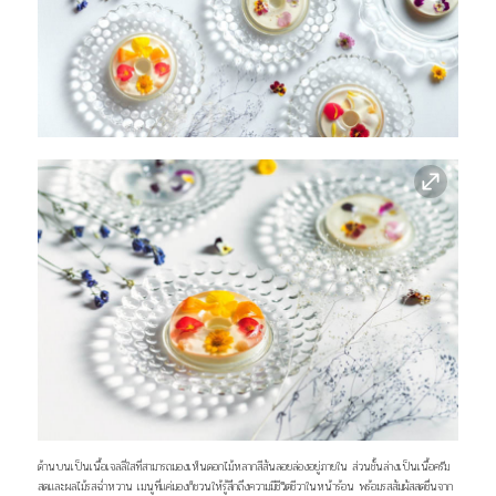
ด้านบนเป็นเนื้อเจลลี่ใสที่สามารถมองเห็นดอกไม้หลากสีสันลอยล่องอยู่ภายใน ส่วนชั้นล่างเป็นเนื้อครีม
สดและผลไม้รสฉ่ำหวาน เมนูที่แค่มองก็ชวนให้รู้สึกถึงความมีชีวิตชีวาในหน้าร้อน พร้อมรสสัมผัสสดชื่นจาก