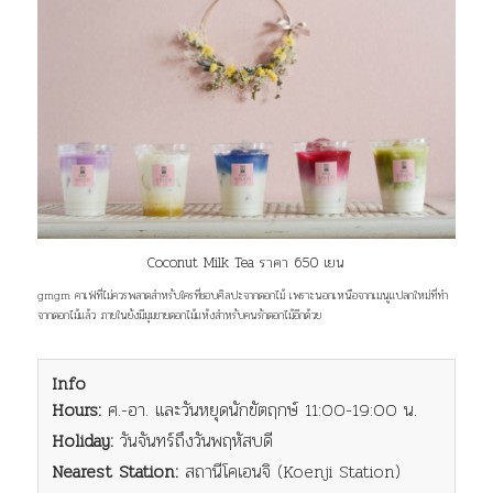
Coconut Milk Tea ราคา 650 เยน
gmgm คาเฟ่ที่ไม่ควรพลาดสำหรับใครที่ชอบศิลปะจากดอกไม้ เพราะนอกเหนือจากเมนูแปลกใหม่ที่ทำ
จากดอกไม้แล้ว ภายในยังมีมุมขายดอกไม้แห้งสำหรับคนรักดอกไม้อีกด้วย
Info
Hours:
ศ.-อา. และวันหยุดนักขัตฤกษ์ 11:00-19:00 น.
Holiday:
วันจันทร์ถึงวันพฤหัสบดี
Nearest Station:
สถานีโคเอนจิ (Koenji Station)