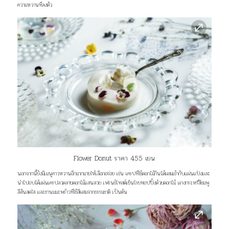
ความหวานที่ลงตัว
Flower Donut ราคา 455 เยน
นอกจากนี้ยังมีเมนูคาวหวานอีกมากมายให้เลือกอร่อย เช่น เครปที่ใช้ดอกไม้กินได้ผสมเข้ากับเเผ่นแป้งและ
นำไปอบได้แผ่นเครปลวดลายดอกไม้แสนสวย เฟรนช์โทสต์เย็นโรยทอปปิ้งด้วยดอกไม้ แกงกระหรี่สีชมพู
สีสันสดใส และชานมมะพร้าวที่ใช้สีผสมจากธรรมชาติ เป็นต้น