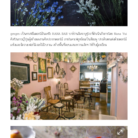
gmgm เป็นคาเฟ่ธีมดอกไม้ในเครือ HANA BAR บาร์ย่านอิเคะบุคุโระที่ดำเนินกิจการโดย Nana Yui
ศิลปินชาวญี่ปุ่นผู้สร้างผลงานศิลปะจากดอกไม้ ภายในคาเฟ่ถูกย้อมเป็นสีชมพู ประดับตกแต่งด้วยดอกไม้
แห้งและจัดวางเฟอร์นิเจอร์ไม้โบราณ สร้างพื้นที่สงบเเสนหวานเล็กๆ ให้กับผู้มาเยือน