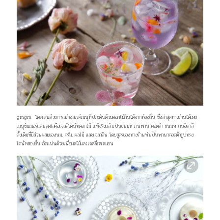
gmgm โดดเด่นด้วยการสร้างสรรค์เมนูที่ประดับด้วยดอกไม้กินได้จากท้องถิ่น ซึ่งล่าสุดทางร้านได้เผย
เมนูซัมเมอร์แสนสดใสคือเจลลี่โดนัทดอกไม้ เเท้จริงแล้วเป็นขนมหวานพานาคอตต้า ขนมหวานอิตาลี
ดั้งเดิมที่มีส่วนผสมของนม, ครีม, ผลไม้ และเจลาติน โดยสูตรของทางร้านทำเป็นพานาคอตต้ารูปทรง
โดนัทสองชั้น อัดแน่นด้วยเนื้อผลไม้และเจลลี่รสเลมอน