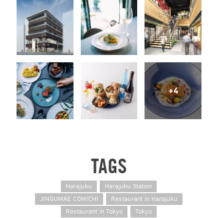
+4
TAGS
Harajuku
Harajuku Station
JINGUMAE COMICHI
Restaurant in Harajuku
Restaurant in Tokyo
Tokyo