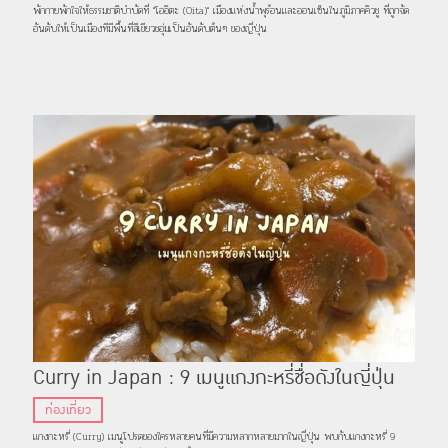
พักกายพักใจให้ธรรมชาติบำบัดที่ "โออิตะ (Oita)" เมืองแห่งน้ำพุร้อนและออนเซ็นในภูมิภาคคิวชู ที่ถูกจัด
อันดับให้เป็นเมืองทีมีพื้นที่สีเขียวชอุ่มเป็นอันดับต้นๆ ของญี่ปุ่น
Curry in Japan : 9 เมนูแกงกะหรี่ชื่อดังในญี่ปุ่น
ท่องเที่ยว
แกงกะหรี่ (Curry) เมนูโปรดของใครหลายคนที่มีความหลากหลายมากในญี่ปุ่น พบกับแกงกะหรี่ 9