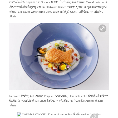
ร่วมเปิดร้านค้าในจิงกูมะเอะ โดย Sincere BLUE เป็นร้านค้ารูปแบบใหม่ของ Casual restaurant
เสิร์ฟอาหารต้นตำหรับสุดหรู เช่น Bouillabaisse Ramen ราเมงซุปบุยยาเบส (ซุปทะเลจานหรูของ
ฝรั่งเศส) และ Sauce Américaine Cerry แกงกระหรี่ปรุงด้วยซอสเก่าแก่ที่นิยมมากทางฝั่งยุโรป
เป็นต้น
La colère ร้านค้ารูปแบบใหม่ของ L’orgueil นำเสนอเมนู Flammekueche พิซซ่าสี่เหลี่ยมที่มีทอป
ปิ้งเป็นครีม หอมหัวใหญ่ และเบคอน ซึ่งเป็นอาหารท้องถิ่นจากแคว้นอาลซัส (Alsace) ประเทศ
ฝรั่งเศส