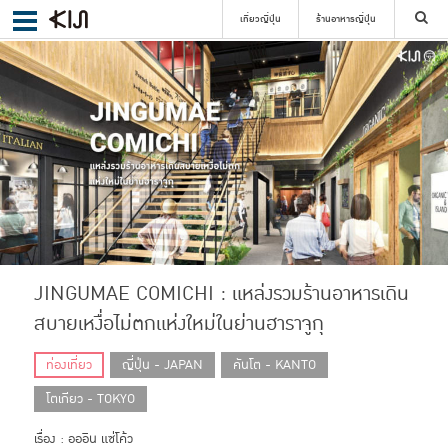
เที่ยวญี่ปุ่น
ร้านอาหารญี่ปุ่น
ค้นหา
เลือกย่าน
ค้นหา
JINGUMAE COMICHI : แหล่งรวมร้านอาหารเดิน
สบายเหงื่อไม่ตกแห่งใหม่ในย่านฮาราจูกุ
ท่องเที่ยว
ญี่ปุ่น - JAPAN
คันโต - KANTO
โตเกียว - TOKYO
เรื่อง : อออิน แซ่โค้ว