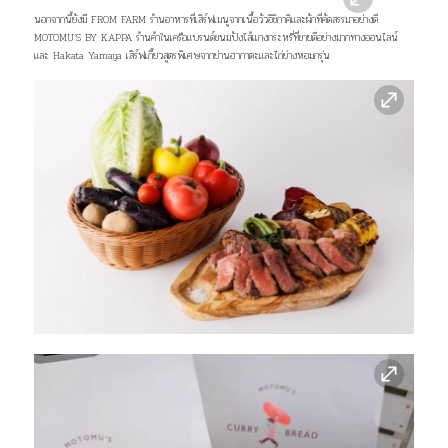
นอกจากนี้ยังมี FROM FARM ร้านอาหารที่เสิร์ฟเมนูจากเนื้อวัวอิชิกาคิและผักที่คัดสรรมาอย่างดี
MOTOMU’S BY KAPPA ร้านค้าในเครือแบรนด์ขนมปังไส้เเกงกระหรี่ที่ขายดีอย่างมากทางออนไลน์
และ Hakata Yamaya เสิร์ฟเกี๊ยวสูตรพิเศษจากย่านฮากาตะและไก่ย่างหอมกรุ่น