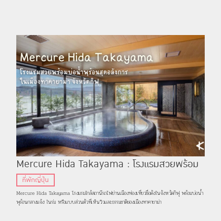
Mercure Hida Takayama : โรงแรมสวยพร้อม
บ่อน้ำพุร้อนสุดอลังการในเมืองทาคายาม่า กิฟุ
ที่พักญี่ปุ่น
Mercure Hida Takayama โรงแรมใกล้สถานีรถไฟย่านเมืองท่องเที่ยวชื่อดังในจังหวัดกิฟุ พร้อมบ่อน้ำ
พุร้อนกลางแจ้ง ในร่ม หรือแบบส่วนตัวที่เห็นวิวและธรรมชาติของเมืองทาคายาม่า