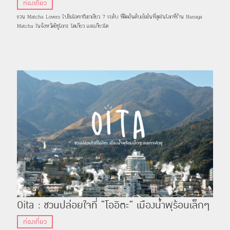
เข้มข้นที่สุดในโลก
ท่องเที่ยว
ชวน Matcha Lovers ไปชิมไอศกรีมชาเขียว 7 ระดับ ที่ติดอันดับเข้มข้นที่สุดในโลกที่ร้าน Nanaya
Matcha ในจังหวัดชิซูโอกะ โตเกียว และเกียวโต
Oita : ชวนปล่อยใจที่ “โออิตะ” เมืองน้ำพุร้อนเล็กๆ
บนเกาะคิวชู
ท่องเที่ยว