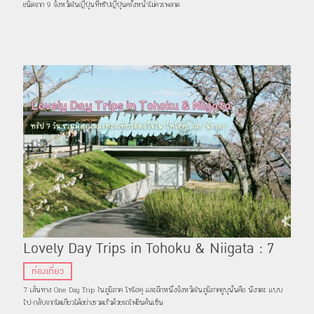
ชนิดจาก 9 จังหวัดในญี่ปุ่นที่ทริปญี่ปุ่นครั้งหน้าไม่ควรพลาด
Lovely Day Trips in Tohoku & Niigata : 7
วันเดย์ทริป รวมมิตรแหล่งท่องเที่ยวดีต่อใจใน ‘โทโฮ
ท่องเที่ยว
คุ’ และ ‘นีงาตะ’
7 เส้นทาง One Day Trip ในภูมิภาค โทโฮคุ และอีกหนึ่งจังหวัดในภูมิภาคชูบุนั่นคือ นีงาตะ แบบ
ไป-กลับจากโตเกียวได้อย่างรวดเร็วด้วยรถไฟชินคันเซ็น