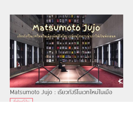
Matsumoto Jujo : เรียวกังรีโนเวทใหม่ในเมือ
งมัตสึโมโตะ เปลี่ยนโรงอาบน้ำเก่าให้เป็นห้องสมุด
ที่พักญี่ปุ่น
Matsumoto Jujo เรียวกังรีโนเวทใหม่ ที่เปลี่ยนโรงอาบน้ำเก่าให้เป็นห้องสมุด มาพร้อมกับสิ่งอำนวย
ความสะดวกต่างๆ ที่จะทำให้ทุกคนได้รับประสบการณ์ที่ดีกลับไป
แชร์
ติดตาม
TOP