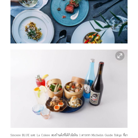
Sincere BLUE และ La Colere สองร้านดังที่ได้รับมิชลิน 1 ดาวจาก Michelin Guide Tokyo ที่มา