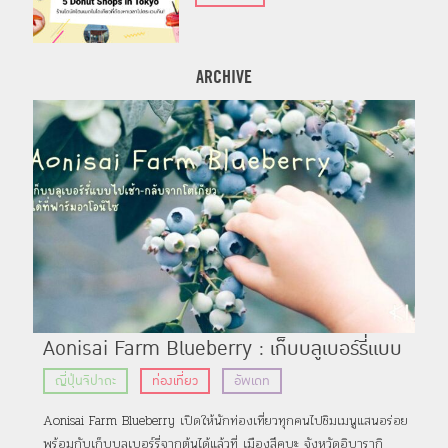
ARCHIVE
Aonisai Farm Blueberry : เก็บบลูเบอร์รี่แบบ
Ja
ไปเช้า-กลับจากโตเกียวได้ที่ฟาร์มอาโอนิไซ
AM
ญี่ปุ่นจิปาถะ
ท่องเที่ยว
อัพเดท
อ
ทะ
Aonisai Farm Blueberry เปิดให้นักท่องเที่ยวทุกคนไปชิมเมนูแสนอร่อย
แคม
กร
พร้อมกับเก็บบลูเบอร์รี่จากต้นได้แล้วที่ เมืองสึคุบะ จังหวัดอิบารากิ
ทะเล