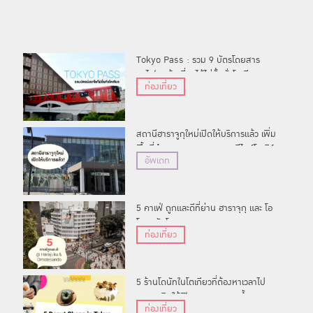
Tokyo Pass : รวม 9 บัตรโดยสาร
รถไฟสุดคุ้มเที่ยวได้ไม่อั้นทั่วโตเกียว
ท่องเที่ยว
สถานีฮาราจูกุใหม่เปิดให้บริการแล้ว เพิ่ม
พื้นที่อำนวยความสะดวกและดีไซน์โมเดิร์
อัพเดท
นขึ้น
5 คาเฟ่ ถูกและดีที่ย่าน ฮาราจุกุ และ โอ
โมเตะซันโด
ท่องเที่ยว
5 ร้านโดนัทในโตเกียวที่ต้องหาเวลาไป
ตระเวนกินให้ฟินจนหายอยากน้ำตาล
ท่องเที่ยว