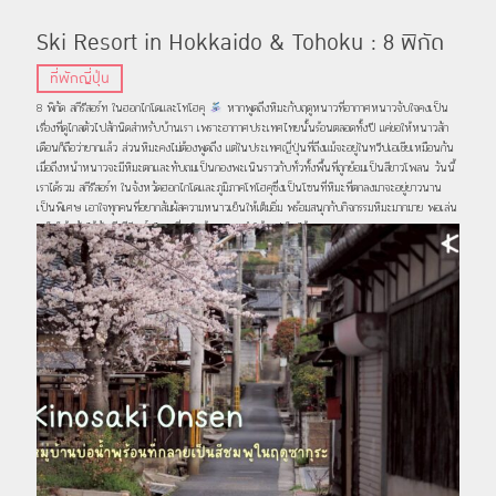
Ski Resort in Hokkaido & Tohoku : 8 พิกัด
สกีรีสอร์ทสวยในฮอกไกโดและโทโฮคุ
ที่พักญี่ปุ่น
8 พิกัด สกีรีสอร์ท ในฮอกไกโดและโทโฮคุ
หากพูดถึงหิมะกับฤดูหนาวที่อากาศหนาวจับใจคงเป็น
เรื่องที่ดูไกลตัวไปสักนิดสำหรับบ้านเรา เพราะอากาศประเทศไทยนั้นร้อนตลอดทั้งปี แค่ขอให้หนาวสัก
เดือนก็ถือว่ายากแล้ว ส่วนหิมะคงไม่ต้องพูดถึง แต่ในประเทศญี่ปุ่นที่ถึงแม้จะอยู่ในทวีปเอเชียเหมือนกัน
เมื่อถึงหน้าหนาวจะมีหิมะตกและทับถมเป็นกองพะเนินราวกับทั่วทั้งพื้นที่ถูกย้อมเป็นสีขาวโพลน วันนี้
เราได้รวม สกีรีสอร์ท ในจังหวัดฮอกไกโดและภูมิภาคโทโฮคุซึ่งเป็นโซนที่หิมะที่ตกลงมาจะอยู่ยาวนาน
เป็นพิเศษ เอาใจทุกคนที่อยากสัมผัสความหนาวเย็นให้เต็มอิ่ม พร้อมสนุกกับกิจกรรมหิมะมากมาย พอเล่น
เสร็จก็เข้าพักได้ทันที มีรีสอร์ทไหนที่ถูกใจบ้าง แนะนำให้เซฟเก็บไว้เลย 01 Hoshino Resorts
RISONARE Tomamu ภาพ : risonare.com เริ่มกันที่ สกีรีสอร์ท แห่งแรกกับ Hoshino Resorts
RISONARE Tomamu รีสอร์ทขนาดใหญ่ที่มีห้องพักอยู่ในตึกสูงตระหง่านกลางเทือกเขาที่ถูกปกคลุมไป
ด้วยหิมะสีขาว รายล้อมไปด้วยทิวทัศน์สวยงามที่ช่วยเยียวยาจิตใจให้นุ่มฟูเหมือนกับหิมะที่ปกคลุมรีสอร์ท
สามารถเดินจากสถานีโทมามุ (Tomamu Station) ได้สะดวก ภาพ : www.ikyu.com ห้องพักของ
Hoshino Resorts RISONARE Tomamu ล้วนเป็นห้องสวีทขนาดใหญ่ทั้งหมด โดยเน้นการตกแต่งที่
ให้ความรู้สึกหรูหราและใกล้ชิดธรรมชาติด้วยกระจกบานใหญ่ติด ทั่วทุกมุมห้องทำให้สามารถเพลิดเพลินไป
กับทิวทัศน์รอบที่พักได้อย่างเต็มที่ นอกจากนี้ยังมีอ่างอาบน้ำส่วนตัวพร้อมติดกระจกใสที่สามารถมองเห็น
ทิวทัศน์ด้านนอกได้เช่นกัน ภาพ : […]