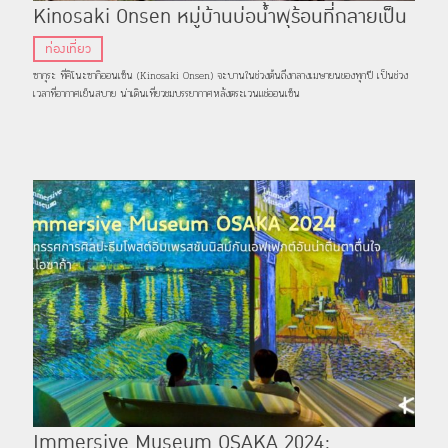
Kinosaki Onsen หมู่บ้านบ่อน้ำพุร้อนที่กลายเป็น
สีชมพูในฤดูซากุระ
ท่องเที่ยว
ซากุระ ที่คิโนะซากิออนเซ็น (Kinosaki Onsen) จะบานในช่วงต้นถึงกลางเมษายนของทุกปี เป็นช่วง
เวลาที่อากาศเย็นสบาย น่าเดินเที่ยวชมบรรยากาศหลังตระเวนแช่ออนเซ็น
Immersive Museum OSAKA 2024: