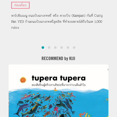
ยอดนิยมกับเมนูใหม่สอดไส้แกงกะหรี่รสเผ็ด
สัม
ท่องเที่ยว
ญี
พาไปชิมเมนู ขนมปังแกงกะหรี่ หรือ คาเรปัง (Karepan) กันที่ Curry
เปิ
Pan YES! ร้านขนมปังแกงกะหรี่สุดฮิต ที่ทำยอดขายได้ถึงวันละ 1,000
Kum
กล่อง
เป็น
RECOMMEND by KIJI