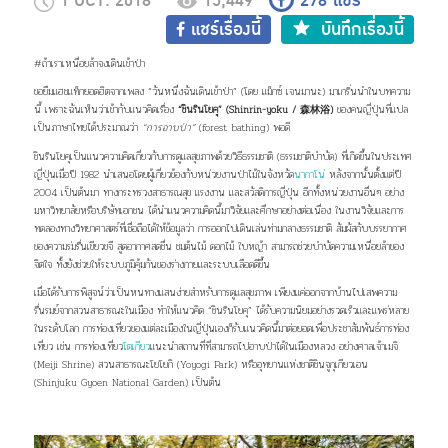
1 OCT. 2018
15,449
278
แชร์
แชร์เรื่องนี้
บันทึกเรื่องนี้
#ถ้าเราเหนื่อยล้าจงเดินเข้าป่า
ขอยืมแฮชแท็กยอดฮิตจากเพลง “วันหนึ่งฉันเดินเข้าป่า” (โดย แม็กซ์ เจนมานะ) มาเกริ่นนำในบทความ
นี้ เพราะฉันเห็นว่าเข้ากับแนวคิดเรื่อง
“ชินรินโยคุ”
(Shinrin-yoku / 森林浴)
ของคนญี่ปุ่นที่แปล
เป็นภาษาไทยได้ประมาณว่า
“การอาบป่า”
(
forest bathing
) พอดี
ชินรินโยคุเป็นแนวความคิดเกี่ยวกับการดูแลสุขภาพด้วยวิธีธรรมชาติ (ธรรมชาติบำบัด) ที่เกิดขึ้นในประเทศ
ญี่ปุ่นเมื่อปี 1982 นำเสนอโดยผู้เกี่ยวข้องกับหน่วยงานป่าไม้ในจังหวัด
นากาโน่
หลังจากนั้นตั้งแต่ปี
2004 เป็นต้นมา ทางกระทรวงสาธารณสุข แรงงาน และสวัสดิการญี่ปุ่น อีกทั้งหน่วยงานอื่นๆ อย่าง
มหาวิทยาลัยหรือบริษัทเอกชน ได้นำแนวความคิดนี้มาวิจัยและศึกษาอย่างต่อเนื่อง ในงานวิจัยและการ
ทดลองทางวิทยาศาสตร์ที่เชื่อถือได้ให้ข้อมูลว่า การออกไปเดินเล่นท่ามกลางธรรมชาติ สัมผัสกับบรรยากาศ
ของความร่มรื่นเขียวขจี สูดอากาศสดชื่น ชมต้นไม้ ดอกไม้ ใบหญ้า สามารถช่วยบำบัดความเหนื่อยล้าของ
จิตใจ ทั้งยังช่วยให้ระบบภูมิคุ้มกันของร่างกายและระบบเลือดดีขึ้น
เมื่อได้รับการพิสูจน์ว่าเป็นหนทางแสนง่ายสำหรับการดูแลสุขภาพ เพียงแค่ออกจากบ้านไปเสพความ
รื่นรมย์จากสวนสาธารณะในเมือง ทำให้แนวคิด “ชินรินโยคุ” ได้รับความนิยมอย่างรวดเร็วและแพร่หลาย
ในระดับโลก การท่องเที่ยวของแต่ละเมืองในญี่ปุ่นเองก็รับแนวคิดนี้มาต่อยอดเพื่อประชาสัมพันธ์การท่อง
เที่ยว เช่น การท่องเที่ยว
โตเกียว
แนะนำสถานที่ที่สามารถไปอาบป่าได้ในเมืองหลวง อย่างศาลเจ้าเมจิ
(Meiji Shrine) สวนสาธารณะโยโยกิ (Yoyogi Park) หรืออุทยานแห่งชาติชินจูกุเกียวเอน
(Shinjuku Gyoen National Garden) เป็นต้น