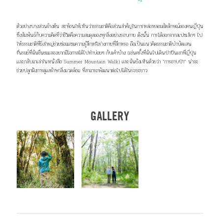
ตัวอย่างบางส่วนข้างต้น สะท้อนให้เห็นว่าธรรมชาติคือส่วนสำคัญในการหล่อหลอมอัตลักษณ์ของคนญี่ปุ่น
ซึ่งสัมพันธ์กับความคิดที่ว่าชีวิตคือความสมดุลของทุกสิ่งอย่างรอบกาย ดังนั้น การได้ออกจากสเปซเล็กๆ ไป
ให้ธรรมชาติที่ยิ่งใหญ่ช่วยซ่อมแซมความรู้สึกหรือร่างกายที่สึกหรอ ถือเป็นแนวคิดธรรมชาติบำบัดแสน
รื่นรมย์ที่ฉันชื่นชมและอยากมีโอกาสได้ไปทำบ่อยๆ กับเค้าบ้าง (เช่นครั้งที่ฉันไปเดินป่าปีนเขาที่ญี่ปุ่น
และกลับมาเล่าในหนังสือ Summer Mountain Walk) และฉันยังเห็นด้วยว่า “การอาบป่า” น่าจะ
ช่วยปลูกฝังการดูแลรักษาสิ่งแวดล้อม ที่สามารถพัฒนาต่อไปได้ในระยะยาว
GALLERY