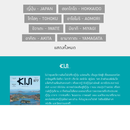
Tokyo Type Directors Club
ญี่ปุ่น - JAPAN
ฮอกไกโด - HOKKAIDO
(TDC AWARDS)
โทโฮคุ - TOHOKU
อาโอโมริ - AOMORI
www.try2benice.com
อิวาเตะ - IWATE
มิยากิ - MIYAGI
อาคิตะ - AKITA
ยามากาตะ - YAMAGATA
แสดงทั้งหมด
ฟุกุชิมะ - FUKUSHIMA
คันโต - KANTO
โตเกียว - TOKYO
อิบารากิ - IBARAKI
โทชิกิ - TOCHIGI
กุมมะ - GUNMA
ไม่ว่าคุณจะมีความฝันเป็นไปเที่ยวญี่ปุ่น แช่ออนเซ็น เห็นภูเขาไฟฟูจิ เยี่ยมชมมรดกโลก
ไซตามะ - SAITAMA
ชิบะ - CHIBA
หาข้อมูลเที่ยวโตเกียว โอซาก้า เกียวโต ฮอกไกโด ฟุกุโอกะ ฯลฯ ด้วยตัวเองสไตล์แบ็ค
แพ็คกับก๊วนเพื่อนกับครอบครัว หรืออยากรู้ว่าไปญี่ปุ่นช่วงไหนดี อยากมีประสบการณ์
คานางาวะ - KANAGAWA
เจ๋งๆ แบบชาวนิปปอน อยากจะไปลองชิมซูชิญี่ปุ่น ราเมน เทมปุระร้านอร่อย หรือเท
รนด์ญี่ปุ่นก็ตาม เราก็พร้อมเป็นสื่อกลางบอกเล่าเรื่องราวหลากหลายเกี่ยวกับประเทศ
ญี่ปุ่น อาหาร การท่องเที่ยว วัฒนธรรม ภาพยนตร์ เพลง และอีกมากมายที่สามารถ
โยโกฮาม่า - YOKOHAMA
ชูบุ - CHUBU
ตอบโจทย์คนรักญี่ปุ่นได้อย่างครบถ้วน ทั้งในรูปแบบเว็บไซต์ โซเชียลมีเดียต่างๆ
หนังสือ และนิตยสารแจกฟรี!
นีงาตะ - NIIGATA
โทยามะ - TOYAMA
KIJI (คิจิ) คืออะไร?
KIJI คือสื่อเว็บไซต์ เฟซบุ๊ก หนังสือ Bangkok Japanese Restaurant
อิชิกาวะ - ISHIKAWA
ฟุกุอิ - FUKUI
แชร์
ติดตาม
TOP
Guide 2016-2017 และนิตยสารแจกฟรี (Free Magazine) ที่ร่วมมือกัน
ระหว่างทีมงานญี่ปุ่นและชาวไทย เน้นทำสกู๊ปเจาะลึกเกี่ยวกับ Eat, Travel และ
ยามานาชิ - YAMANASHI
Art หรืออาหารญี่ปุ่น เที่ยวญี่ปุ่น และอาร์ตญี่ปุ่นที่ทุกคนอยากรู้ รวมไปถึงบท