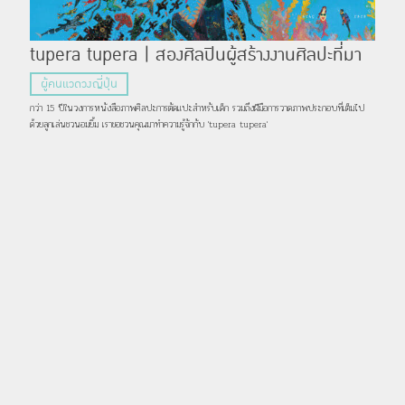
tupera tupera | สองศิลปินผู้สร้างงานศิลปะที่มา
กกว่าบนผืนผ้าใบ
ผู้คนแวดวงญี่ปุ่น
กว่า 15 ปีในวงการหนังสือภาพศิลปะการตัดแปะสำหรับเด็ก รวมถึงฝีมือการวาดภาพประกอบที่เต็มไป
ด้วยลูกเล่นชวนอมยิ้ม เราขอชวนคุณมาทำความรู้จักกับ 'tupera tupera'