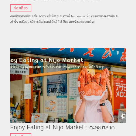
นิทรรศการศิลปะธีมโพสต์อิมเพรสชันนิสม์กับ
ท่องเที่ยว
เอฟเฟกต์อันน่าตื่นตาตื่นใจ จ.โอซาก้า
งานนิทรรศการศิลปะที่จะพาเราไปสัมผัสประสบการณ์ Immersive ที่ไม่ใช่แค่การมองดูงานศิลปะ
เท่านั้น แต่ยังหมายถึงการดื่มด่ำและดำดิ่งเข้าไปเป็นส่วนหนึ่งของผลงานด้วย
Enjoy Eating at Nijo Market : ตะลุยตลาด