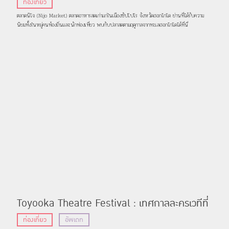
อย่างละเอียด! รวมร้านกินช็อปอาหารทะเลสดๆ จาก
ท่องเที่ยว
ฮอกไกโด Vol.1
ตลาดนิโจ (Nijo Market) ตลาดอาหารสดเก่าแก่ในเมืองซัปโปโร จังหวัดฮอกไกโด ย่านที่ได้รับความ
นิยมทั้งในหมู่คนท้องถิ่นและนักท่องเที่ยว พบกับปลาสดตามฤดูกาลจากทะเลฮอกไกโดได้ที่นี่
Toyooka Theatre Festival : เทศกาลละครเวทีที่
จัดขึ้นในโทโยโอกะ เมืองเล็กๆ แต่เปี่ยมไปด้วยศิลปะ
ท่องเที่ยว
อัพเดท