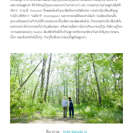
เทศกาลในฤดูต่างๆ ที่ทำให้คนญี่ปุ่นอยากออกจากบ้านไปอาบป่า เช่น การชมซากุระในช่วงฤดูใบไม้ผลิที
เรียกว่า “ฮานามิ” (hanami) ซึ่งสอดคล้องกับแนวคิดเรื่องการเริ่มต้นใหม่ การชมใบไม้เปลี่ยนสีในฤดู
ใบไม้ร่วงที่เรียกว่า “โมมิจิการิ” (momijigari) นอกจากจะชมสีสันของใบไม้แล้ว ในสมัยเฮอันชนชั้น
ขุนนางนิยมออกไปเก็บใบไม้ที่ร่วงหล่นเหล่านั้นเพื่อความเพลิดเพลินด้วย (กิจกรรมชมใบไม้เปลี่ยนสีเริ่ม
แพร่หลายไปยังประชาชนทั่วไปในสมัยเอโดะ) หรืออย่างเมื่อคราวฉันไปเรียนภาษาญี่ปุ่น ก็ได้ความรู้ใหม่
ว่าการแต่งกลอนไฮกุ (haiku) ต้องใช้คำศัพท์เกี่ยวกับฤดูกาลหรือธรรมชาติมาเป็นคำสำคัญในบทกลอน
นั้นๆ (พอเห็นคำศัพท์นั้นปุ๊บ ก็จะรู้ทันทีเลยว่ากลอนนี้พูดถึงฤดูอะไร)
ที่มาภาพ :
kore-karada.jp