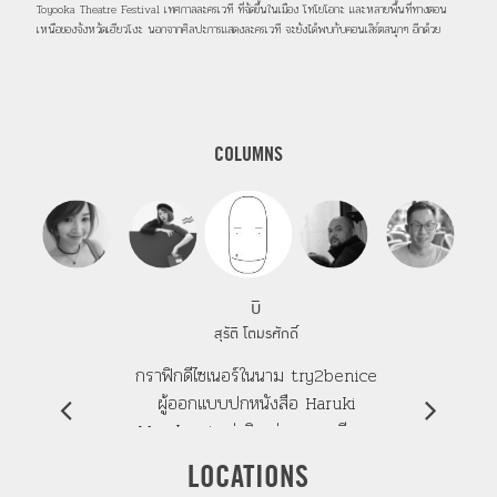
Toyooka Theatre Festival เทศกาลละครเวที ที่จัดขึ้นในเมือง โทโยโอกะ และหลายพื้นที่ทางตอน
เหนือของจังหวัดเฮียวโงะ นอกจากศิลปะการแสดงละครเวที จะยังได้พบกับคอนเสิร์ตสนุกๆ อีกด้วย
COLUMNS
บิ
สุรัติ โตมรศักดิ์
กราฟิกดีไซเนอร์ในนาม try2benice
ผู้ออกแบบปกหนังสือ Haruki
Murakami กว่าสิบเล่ม คลุกคลีและ
ชื่นชอบงานศิลปะ และงานกราฟิก
LOCATIONS
ญี่ปุ่น เคยมีผลงานเข้ารอบสุดท้าย