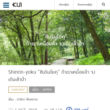
เที่ยวญี่ปุ่น
ร้านอาหารญี่ปุ่น
ค้นหา
เลือกย่าน
ค้นหา
Shinrin-yoku “ชินรินโยคุ” ถ้าเราเหนื่อยล้า จง
เดินเข้าป่า
คอลัมนิสต์
ญี่ปุ่น - JAPAN
เรื่อง : ปาลิดา พิมพะกร