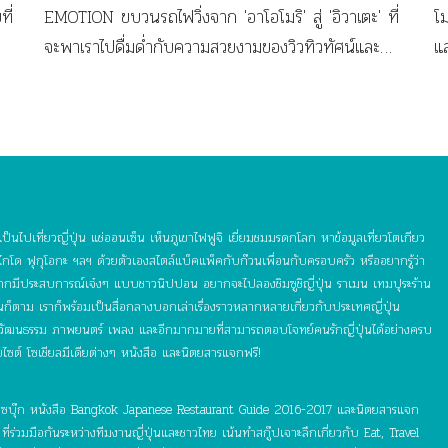
ที่
EMOTION ขบวนรถไฟวิ่งจาก 'อาโอโมริ' สู่ 'อิวาเตะ' ที่
โ
จะพาเราไปดื่มด่ำกับความสวยงามของวิวทิวทัศน์และ
แ
อาหารที่เสิร์ฟโดยเชฟยอดฝีมือ
ป็นไปเที่ยวญี่ปุ่น แช่ออนเซ็น เห็นภูเขาไฟฟูจิ เยี่ยมชมมรดกโลก หาข้อมูลเที่ยวโตเกียว
กโด ฟุกุโอกะ ฯลฯ ด้วยตัวเองสไตล์แบ็คแพ็คกับก๊วนเพื่อนกับครอบครัว หรืออยากรู้ว่า
อยากมีประสบการณ์เจ๋งๆ แบบชาวนิปปอน อยากจะไปลองชิมซูชิญี่ปุ่น ราเมน เทมปุระร้าน
ุ่นก็ตาม เราก็พร้อมเป็นสื่อกลางบอกเล่าเรื่องราวหลากหลายเกี่ยวกับประเทศญี่ปุ่น
 วัฒนธรรม ภาพยนตร์ เพลง และอีกมากมายที่สามารถตอบโจทย์คนรักญี่ปุ่นได้อย่างครบ
บไซต์ โซเชียลมีเดียต่างๆ หนังสือ และนิตยสารแจกฟรี!
์ เฟซบุ๊ก หนังสือ Bangkok Japanese Restaurant Guide 2016-2017 และนิตยสารแจก
ี่ร่วมมือกันระหว่างทีมงานญี่ปุ่นและชาวไทย เน้นทำสกู๊ปเจาะลึกเกี่ยวกับ Eat, Travel