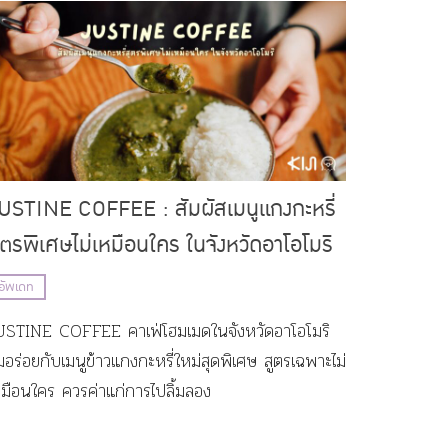
USTINE COFFEE : สัมผัสเมนูแกงกะหรี่
ูตรพิเศษไม่เหมือนใคร ในจังหวัดอาโอโมริ
อัพเดท
USTINE COFFEE คาเฟ่โฮมเมดในจังหวัดอาโอโมริ
่มอร่อยกับเมนูข้าวแกงกะหรี่ใหม่สุดพิเศษ สูตรเฉพาะไม่
หมือนใคร ควรค่าแก่การไปลิ้มลอง