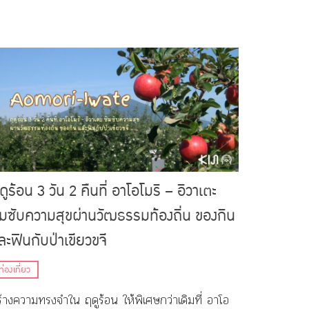
านของศิลปินจากทุกมุมโลก
ดูร้อน 3 วัน 2 คืนที่ อาโอโมริ – อิวาเตะ
ึมซับความสุขผ่านวัฒธรรมท้องถิ่น ของกิน
ละฟินกับป่าเขียวขจี
ท่องเที่ยว
ร้างความทรงจำใน ฤดูร้อน ให้พิเศษกว่าเดิมที่ อาโอ