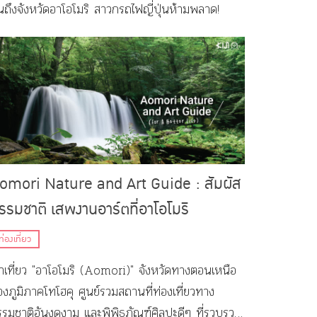
นถึงจังหวัดอาโอโมริ สาวกรถไฟญี่ปุ่นห้ามพลาด!
omori Nature and Art Guide : สัมผัส
รรมชาติ เสพงานอาร์ตที่อาโอโมริ
ท่องเที่ยว
าเที่ยว "อาโอโมริ (Aomori)" จังหวัดทางตอนเหนือ
องภูมิภาคโทโฮคุ ศูนย์รวมสถานที่ท่องเที่ยวทาง
รรมชาติอันงดงาม และพิพิธภัณฑ์ศิลปะดีๆ ที่รวบรวม