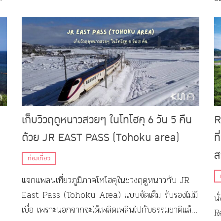
มี
เก็บวิวฤดูหนาวสวยๆ ในโทโฮคุ 6 วัน 5 คืน
R
ด้วย JR EAST PASS (Tohoku area)
ท
ส
ท่องเที่ยว
แจกแพลนเที่ยวภูมิภาคโทโฮคุในช่วงฤดูหนาวกับ JR
East Pass (Tohoku Area) แบบจัดเต็ม รับรองไม่มี
น
เบื่อ เพราะนอกจากจะได้เพลิดเพลินไปกับธรรมชาติแล้ว
Re