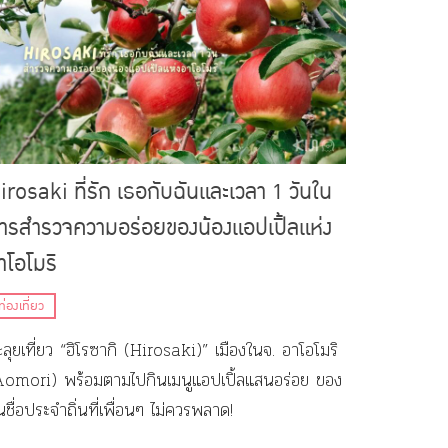
irosaki ที่รัก เธอกับฉันและเวลา 1 วันใน
ารสำรวจความอร่อยของน้องแอปเปิ้ลแห่ง
าโอโมริ
ท่องเที่ยว
ลุยเที่ยว “ฮิโรซากิ (Hirosaki)” เมืองในจ. อาโอโมริ
Aomori) พร้อมตามไปกินเมนูแอปเปิ้ลแสนอร่อย ของ
้นชื่อประจำถิ่นที่เพื่อนๆ ไม่ควรพลาด!