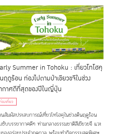
arly Summer in Tohoku : เที่ยวโทโฮคุ
้นฤดูร้อน ท่องไปตามป่าเขียวขจีในช่วง
ากาศดีที่สุดของปีในญี่ปุ่น
ท่องเที่ยว
วนสัมผัสประสบการณ์เที่ยวโทโฮคุในช่วงต้นฤดูร้อน
ึมซับบรรยากาศดีๆ ท่ามกลางธรรมชาติสีเขียวขจี แวะ
ิมของอร่อยประจำฤดูกาล พร้อมทำกิจกรรมสุดพิเศษที่