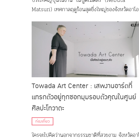
ประเทศญี่ปุ่นในงาน "เนบูตะมัตสึริ" (Nebuta
Matsuri) เทศกาลฤดูร้อนสุดยิ่งใหญ่ของจังหวัดอาโอ
โมริ (Aomori)
Towada Art Center : เสพงานอาร์ตที่
แทรกตัวอยู่ทุกซอกมุมรอบตัวคุณในศูนย์
ศิลปะโทวาดะ
ท่องเที่ยว
ใครจะไปคิดว่านอกจากธรรมชาติที่สวยงาม จังหวัดอา