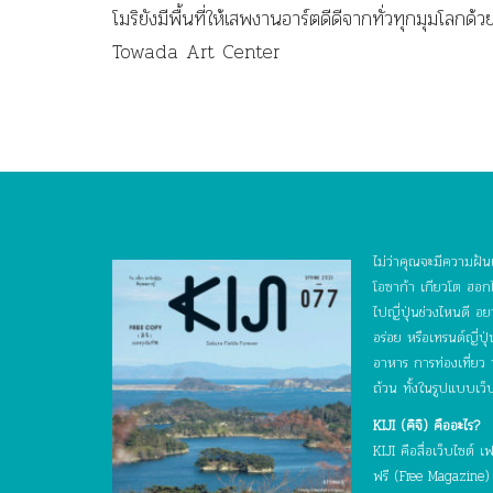
โมริยังมีพื้นที่ให้เสพงานอาร์ตดีดีจากทั่วทุกมุมโลกด้วย
Towada Art Center
ไม่ว่าคุณจะมีความฝันเ
โอซาก้า เกียวโต ฮอกไ
ไปญี่ปุ่นช่วงไหนดี 
อร่อย หรือเทรนด์ญี่ป
อาหาร การท่องเที่ยว
ถ้วน ทั้งในรูปแบบเว็
KIJI (คิจิ) คืออะไร?
KIJI คือสื่อเว็บไซต
ฟรี (Free Magazine) ท