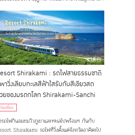
เฉพาะฤดูร้อนนี้เท่านั้น!
esort Shirakami : รถไฟสายธรรมชาติ
ี่พาวิ่งเลียบทะเลสีฟ้าใสรับกับสีเขียวสด
วยของมรดกโลก Shirakami-Sanchi
ท่องเที่ยว
ั่งรถไฟกินลมชมวิวภูเขาและทะเลไปพร้อมๆ กันกับ
sort Shirakami รถไฟที่วิ่งตั้งแต่จังหวัดอาคิตะไป