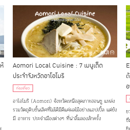
ตะ
ห้
Aomori Local Cuisine : 7 เมนูเด็ด
E
ประจำจังหวัดอาโอโมริ
ต
อ
ท่องเที่ยว
อาโอโมริ (Aomori) จังหวัดเหนือสุดเกาะฮอนชู แหล่ง
รวมวัตถุดิบชั้นเลิศที่ไม่ได้มีดีแค่ผลไม้อย่างแอปเปิ้ล แต่ยัง
ช
มี อาหาร ประจำเมืองต่างๆ ที่น่าลิ้มลองสักครั้ง
้
ซ
!
ช