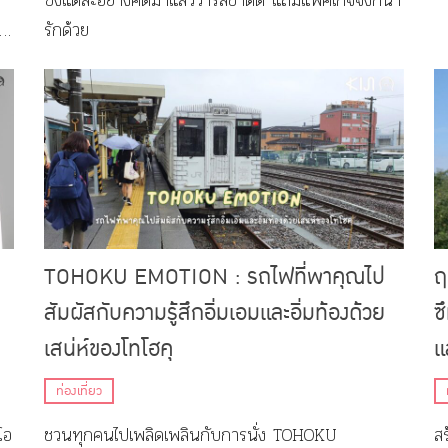
ซึ่งแต่ละอย่างคัดมาแล้วว่ารสชาติดี แถมแพ็คเกจจิ้งก็น่า
ง
รักด้วย
TOHOKU EMOTION : รถไฟที่พาคุณไป
ฤ
สัมผัสกับความรู้สึกอิ่มเอมและอิ่มท้องด้วย
ซ
เสน่ห์ของโทโฮคุ
แ
ท่องเที่ยว
โอ
ชวนทุกคนไปเพลิดเพลินกับการนั่ง TOHOKU
ส