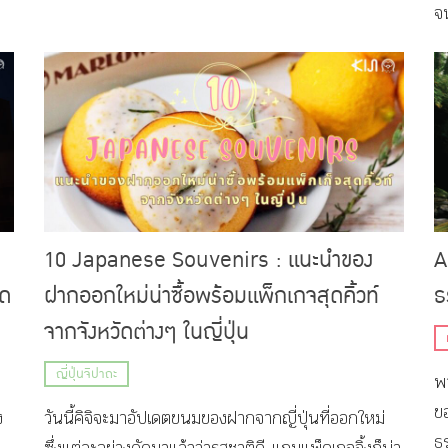
ยังได้อิ่มอร่อยไปกับอาหารขึ้นชื่อแสนอร่อยอีกมายมาย
จ
10 Japanese Souvenirs : แนะนำของ
A
ิด
ฝากออกใหม่น่าซื้อพร้อมแพ็กเกจสุดคิ้วท์
ธ
จากจังหวัดต่างๆ ในญี่ปุ่น
ญี่ปุ่นจิปาถะ
พ
ข
ง
วันนี้คิจิจะมาอัปเดตขนมของฝากจากญี่ปุ่นที่ออกใหม่
ธ