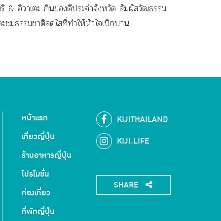
มริ & อิวาเตะ กินของดีประจำจังหวัด สัมผัสวัฒธรรม
ละชมธรรมชาติสดใสที่ทำให้หัวใจเบิกบาน
หน้าแรก
KIJITHAILAND
เที่ยวญี่ปุ่น
KIJI.LIFE
ร้านอาหารญี่ปุ่น
โปรโมชั่น
SHARE
ท่องเที่ยว
ที่พักญี่ปุ่น