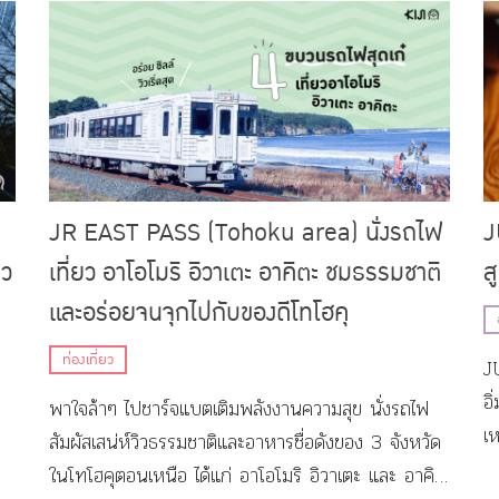
JR EAST PASS (Tohoku area) นั่งรถไฟ
J
าว
เที่ยว อาโอโมริ อิวาเตะ อาคิตะ ชมธรรมชาติ
ส
และอร่อยจนจุกไปกับของดีโทโฮคุ
ท่องเที่ยว
J
อิ
พาใจล้าๆ ไปชาร์จแบตเติมพลังงานความสุข นั่งรถไฟ
เ
สัมผัสเสน่ห์วิวธรรมชาติและอาหารชื่อดังของ 3 จังหวัด
ในโทโฮคุตอนเหนือ ได้แก่ อาโอโมริ อิวาเตะ และ อาคิ