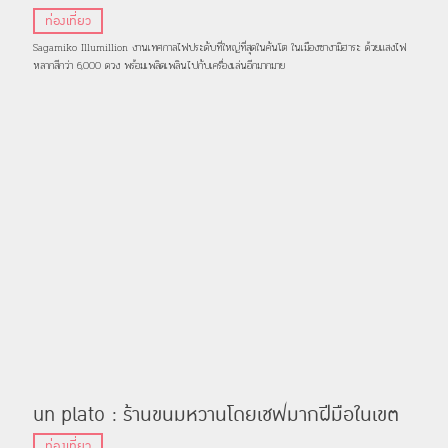
เทศกาลไฟประดับที่ใหญ่ที่สุดในคันโต
ท่องเที่ยว
Sagamiko Illumillion งานเทศกาลไฟประดับที่ใหญ่ที่สุดในคันโต ในเมืองซางามิฮาระ ด้วยแสงไฟ
หลากสีกว่า 6,000 ดวง พร้อมเพลิดเพลินไปกับเครื่องเล่นอีกมากมาย
un plato : ร้านขนมหวานโดยเชฟมากฝีมือในเขต
ไทโต กรุงโตเกียว
ท่องเที่ยว