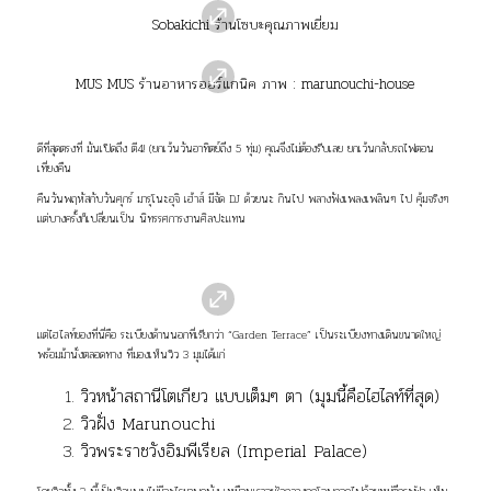
Sobakichi ร้านโซบะคุณภาพเยี่ยม
MUS MUS ร้านอาหารออร์แกนิค ภาพ :
marunouchi-house
ดีที่สุดตรงที่ มันเปิดถึง ตี4! (ยกเว้นวันอาทิตย์ถึง 5 ทุ่ม) คุณจึงไม่ต้องรีบเลย ยกเว้นกลับรถไฟตอน
เที่ยงคืน
คืนวันพฤหัสกับวันศุกร์ มารุโนะอุจิ เฮ้าส์ มีจัด DJ ด้วยนะ กินไป พลางฟังเพลงเพลินๆ ไป คุ้มจริงๆ
แต่บางครั้งก็เปลี่ยนเป็น นิทรรศการงานศิลปะแทน
แต่ไฮไลท์ของที่นี่คือ ระเบียงด้านนอกที่เรียกว่า “Garden Terrace” เป็นระเบียงทางเดินขนาดใหญ่
พร้อมม้านั่งตลอดทาง ที่มองเห็นวิว 3 มุมได้แก่
วิวหน้าสถานีโตเกียว แบบเต็มๆ ตา (มุมนี้คือไฮไลท์ที่สุด)
วิวฝั่ง Marunouchi
วิวพระราชวังอิมพีเรียล (Imperial Palace)