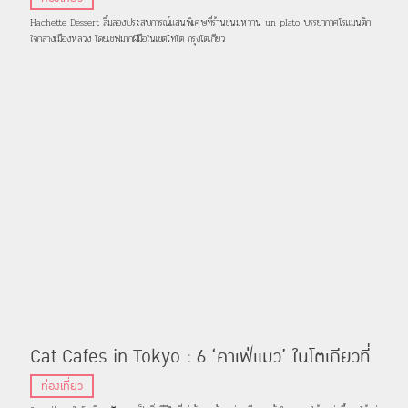
Hachette Dessert ลิ้มลองประสบการณ์แสนพิเศษที่ร้านขนมหวาน un plato บรรยากาศโรแมนติก
ใจกลางเมืองหลวง โดยเชฟมากฝีมือในเขตไทโต กรุงโตเกียว
Cat Cafes in Tokyo : 6 ‘คาเฟ่แมว’ ในโตเกียวที่
เหล่าทาสแมวพลาดไม่ได้
ท่องเที่ยว