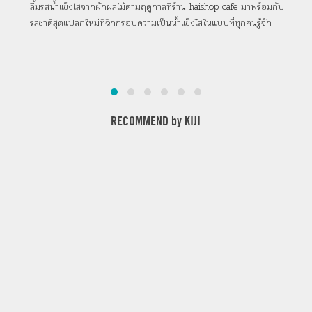
โกฮาม่า จังหวัดคานางาวะ
ฟอ
ลิ้มรสน้ำแข็งไสจากผักผลไม้ตามฤดูกาลที่ร้าน haishop cafe มาพร้อมกับ
ฤดูใ
รสชาติสุดแปลกใหม่ที่ฉีกกรอบความเป็นน้ำแข็งไสในแบบที่ทุกคนรู้จัก
จังห
ซากุ
RECOMMEND by KIJI