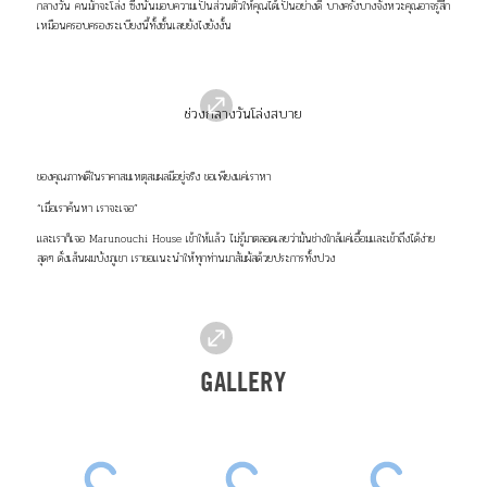
กลางวัน คนมักจะโล่ง ซึ่งนั่นมอบความเป็นส่วนตัวให้คุณได้เป็นอย่างดี บางครั้งบางจังหวะคุณอาจรู้สึก
เหมือนครอบครองระเบียงนี้ทั้งชั้นเลยยังไงยังงั้น
ช่วงกลางวันโล่งสบาย
ของคุณภาพดีในราคาสมเหตุสมผลมีอยู่จริง ขอเพียงแค่เราหา
“เมื่อเราค้นหา เราจะเจอ”
และเราก็เจอ Marunouchi House เข้าให้แล้ว ไม่รู้มาตลอดเลยว่ามันช่างใกล้แค่เอื้อมและเข้าถึงได้ง่าย
สุดๆ ดั่งเส้นผมบังภูเขา เราขอแนะนำให้ทุกท่านมาสัมผัสด้วยประการทั้งปวง
GALLERY