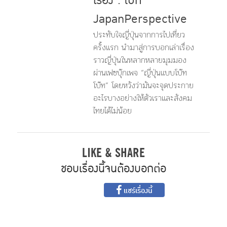
เรื่อง : โบ๊ท
JapanPerspective
ประทับใจญี่ปุ่นจากการไปเที่ยว
ครั้งแรก นำมาสู่การบอกเล่าเรื่อง
ราวญี่ปุ่นในหลากหลายมุมมอง
ผ่านเฟซบุ๊กเพจ “ญี่ปุ่นแบบโบ๊ท
โบ๊ท” โดยหวังว่ามันจะจุดประกาย
อะไรบางอย่างให้ตัวเราและสังคม
ไทยได้ไม่น้อย
LIKE & SHARE
ชอบเรื่องนี้จนต้องบอกต่อ
แชร์เรื่องนี้