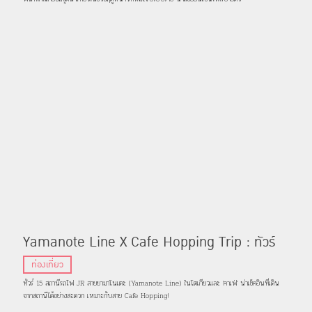
Yamanote Line X Cafe Hopping Trip : ทัวร์
30 คาเฟ่ใกล้ 30 สถานีรถไฟสายยามาโนเตะ | EP1
ท่องเที่ยว
ทัวร์ 15 สถานีรถไฟ JR สายยามาโนเตะ (Yamanote Line) ในโตเกียวและ 'คาเฟ่' น่าเช็คอินที่เดิน
จากสถานีได้อย่างสะดวก เหมาะกับสาย Cafe Hopping!