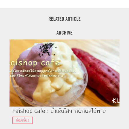
RELATED ARTICLE
ARCHIVE
haishop cafe : น้ำแข็งไสจากผักผลไม้ตาม
Ch
ฤดูกาลไร้การแต่งสีแต่งกลิ่น 10 รสชาติใหม่ ที่โย
(F
ท่องเที่ยว
ท่