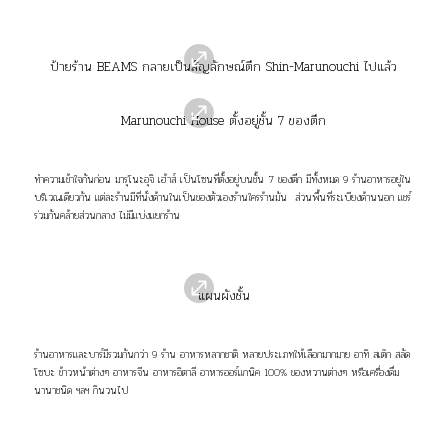
ป้ายร้าน BEAMS กลายเป็นสัญลักษณ์ตึก Shin-Marunouchi ไปแล้ว
Marunouchi House ตั้งอยู่ชั้น 7 ของตึก
ทำความเข้าใจกันก่อน มารุโนะอุจิ เฮ้าส์ เป็นโซนที่ตั้งอยู่บนชั้น 7 ของตึก มีทั้งหมด 9 ร้านอาหารอยู่ใน
บริเวณเดียวกัน แต่ละร้านมีที่นั่งด้านในเป็นของตัวเองร้านใครร้านมัน ส่วนพื้นที่ระเบียงด้านนอก แชร์
ร่วมกันคล้ายส่วนกลาง ไม่มีแบ่งแยกร้าน
แผนผังชั้น
ร้านอาหารและบาร์มีรวมกันกว่า 9 ร้าน อาหารหลากชาติ หลายประเภทให้เลือกมากมาย อาทิ สเต๊ก สลัด
โซบะ ข้าวหน้าต่างๆ อาหารจีน อาหารอิตาลี อาหารออร์แกนิค 100% ของหวานต่างๆ หรือเครื่องดื่ม
นานาชนิด ฯลฯ กินวนไป