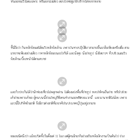
หันออกชมวิวโดยเฉพาะ หรือแยกนั่งเดี่ยว ตอบโจทย์ผู้มาใช้บริการได้หลากหลาย
ทีีนี่ถือว่า กินหลักร้อยแต่ได้ชมวิวหลักร้อยล้าน เพราะในทางปฏิบัติเราสามารถขึ้นมาสั่งเพียงเครื่องดื่ม ตาม
มารยาทเพียงอย่างเดียว ราคาหลักร้อยเยนอะไรก็ได้ และนั่งคุย นั่งถ่ายรูป นั่งชิลยาวๆ ทั่วบริเวณชมวิว
ร้อยล้านเบื้องหน้าได้ตามสบาย!
และรับประกันได้ว่านักท่องเที่ยวไม่พลุกพล่าน ไม่ต้องแย่งพื้นที่ถ่ายรูป หลบให้คนอื่นถ่าย หรือไปช่วย
เค้าถ่ายเพราะเค้าขอ ผู้คนบนนี้ส่วนใหญ่ก็คือคนทำงานออฟฟิศละแวกนี้ และนานาชาติไม่น้อย เพราะ
แถวนี้มีบริษัทข้ามชาติ จึงมีชาวต่างชาติที่มาอาศัยในประเทศญี่ปุ่นอยู่มากมาย
ขอแถมนิดนึงว่า แม้จะเปิดทั้งวันตั้งแต่ 11 โมง แต่ผู้คนมักมากันช่วงเย็นหลังเลิกงานเป็นต้นไป ช่วง