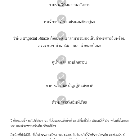
ยามราตรีก็งดงามอลังการ
คนน้อยๆ มีความโรแมนติกอยู่นะ
วิวฝั่ง Imperial Palace ก็ใช่ย่อย เราสามารถมองเห็นตัวพระราชวังพร้อม
สวนรอบๆ ด้าน ให้ภาพเล่าเรื่องละกันนะ
คูน้ำ และ สวนโดยรอบ
อาคารสภานิติบัญญัติแห่งชาติ
ตัวพระราชวังอิมพีเรียล
วิวลักษณะนี้หาชมไม่ได้ง่ายๆ นะ ที่เป็นแบบเอ้าท์ดอร์ และมีพื้นที่ให้เราเดินชมได้ทั่วถึง พร้อมที่นั่งตลอด
ทาง และสั่งอาหารเครื่องดื่มมากินได้ด้วย!
อีกเรื่องที่ทำได้ดีคือ ที่นั่งด้านนอกจะมีหลากหลายแบบ ไม่ว่าจะเก้าอี้นั่งหันหน้าชนกัน เคาท์เตอร์บาร์