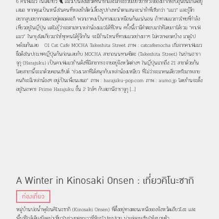
6 คาเฟ่แมว ในโตเกียว 🐈 แมวเป็นสิ่งมีชีวิตที่น่ารักและมักจะช่วยเยียวยาหัวใจของเราให้อบอุ่นขึ้นมาได้อยู่
เสมอ หากคุณเป็นหนึ่งในคนที่หลงรักสัตว์เลี้ยงรูปร่างหน้าตาแสนจะน่ารักที่เรียกว่า “แมว” และรู้สึก
อยากลูบอยากกอดเขาอยู่ตลอดละก็ พวกเราคงเป็นทาสแมวเหมือนกันแน่นอน ถ้าทาสแมวชาวไทยที่กำลัง
เที่ยวอยู่ในญี่ปุ่น แต่ไม่รู้ว่าจะตามหาเหล่าน้องแมวได้ที่ไหน ครั้งนี้เรามีคำตอบมาให้โดยเราได้รวม “คาเฟ่
แมว” ในกรุงโตเกียวมาให้ทุกคนได้รู้จักกัน จะมีร้านไหนที่ทาสแมวอย่างเราๆ ไม่ควรพลาดบ้าง มาดูไป
พร้อมกันเลย 01 Cat Cafe MOCHA Takeshita Street ภาพ : catcafemocha เริ่มจากคาเฟ่แมว
ชื่อดังในประเทศญี่ปุ่นกันก่อนเลยกับ MOCHA สาขาถนนทาเคชิตะ (Takeshita Street) ในย่านฮารา
จุกุ (Harajuku) เป็นคาเฟ่แมวร้านดังที่มีสาขากระจายอยู่จังหวัดต่างๆ ในญี่ปุ่นมากถึง 21 สาขาด้วยกัน
โดยสาขานี้จะมาด้วยคอนเซ็ปต์ “ช่วงเวลาที่ได้สนุกกับเหล่าน้องเหมียว ที่ไม่ว่าจะมาคนเดียวหรือมาหลาย
คนก็จะมีเหล่าน้องๆ อยู่เป็นเพื่อนเสมอ” ภาพ : harajuku-pop.com ภาพ : aumo.jp โดยร้านจะตั้ง
อยู่ในอาคาร Prime Harajuku ชั้น 2 ใกล้ๆ กับสถานีฮาราจูกุ […]
A Winter in Kinosaki Onsen : เที่ยวคิโนะซากิ
ออนเซ็นและสถานที่ท่องเที่ยวรอบๆ ในช่วงฤดูหนาว
ท่องเที่ยว
หมู่บ้านบ่อน้ำพุร้อนคิโนะซากิ (Kinosaki Onsen) ที่ตั้งอยู่ทางตอนเหนือของจังหวัดเฮียวโงะ และ
พื้นที่ใกล้เคียงมีจุดน่าเที่ยวในช่วงฤดูหนาวที่หิมะโปรยปราย น่าแช่ออนเซ็นให้สบายตัว