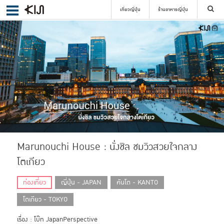
เที่ยวญี่ปุ่น
ร้านอาหารญี่ปุ่น
ค้นหา
เลือกย่าน
ค้นหา
Marunouchi House : นั่งชิล ชมวิวสวยใจกลาง
โตเกียว
ท่องเที่ยว
ญี่ปุ่น - JAPAN
คันโต - KANTO
โตเกียว - TOKYO
เรื่อง : โบ๊ท JapanPerspective