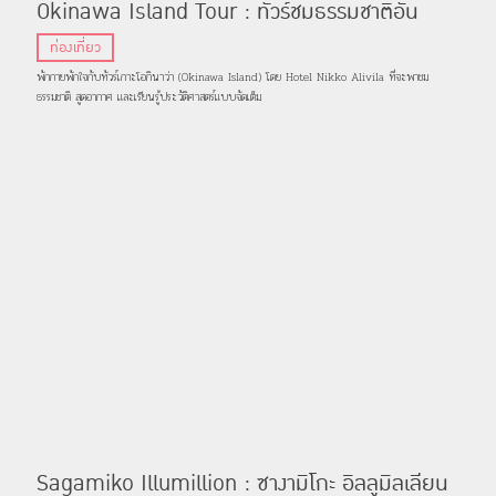
Okinawa Island Tour : ทัวร์ชมธรรมชาติอัน
สวยงามและสถานที่เชิงประวัติศาสตร์บนเกาะโอกินา
ท่องเที่ยว
ว่า
พักกายพักใจกับทัวร์เกาะโอกินาว่า (Okinawa Island) โดย Hotel Nikko Alivila ที่จะพาชม
ธรรมชาติ สูดอากาศ และเรียนรู้ประวัติศาสตร์แบบจัดเต็ม
Sagamiko Illumillion : ซางามิโกะ อิลลูมิลเลียน