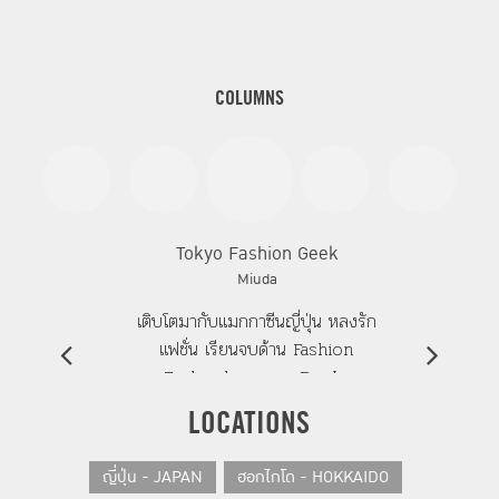
COLUMNS
Tokyo Fashion Geek
Miuda
เติบโตมากับแมกกาซีนญี่ปุ่น หลงรัก
แฟชั่น เรียนจบด้าน Fashion
Technology จาก Bunka
Fashion College Tokyo และ
LOCATIONS
บอกเล่าเรื่องราวความรักแฟชั่นญี่ปุ่น
ผ่าน blog tokyomiuda.com
ญี่ปุ่น - JAPAN
ฮอกไกโด - HOKKAIDO