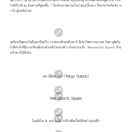
โดยวิวทั้ง 3 นี้เป็นวิวแบบไม่มีอะไรมาบดบัง เหมือนเราอยู่ใจกลางถูกโอบกอดไปด้วยหมู่ตึกระฟ้า เห็น
วิวได้ทั่วบริเวณ ด้วยความที่สูงแค่ชั้น 7 จึงเห็นสภาพความเป็นไปของเบื้องล่าง ทั้งรถไฟ ชินคันเซ็น รถ
ราวิ่ง ผู้คนเดินไปมา
จุดที่สวยที่สุดคงเป็นฝั่งสถานีโตเกียว ความคลาสสิกของตัวสถานี คือสถาปัตยกรรมแบบตะวันตก ดูตัดกัน
กับตึกระฟ้าที่มีกระจกทันสมัยรอบด้านได้เป็นอย่างดี เรายังสามารถเห็น “Marunouchi Square” ด้าน
หน้าสถานีได้อีกด้วย
สถานีโตเกียว (Tokyo Station)
Marunouchi Square
โมเดิร์น x คลาสสิก กลับตัดกันได้อย่างลงตัว