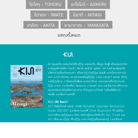
โทโฮคุ - TOHOKU
อาโอโมริ - AOMORI
อิวาเตะ - IWATE
มิยากิ - MIYAGI
อาคิตะ - AKITA
ยามากาตะ - YAMAGATA
แสดงทั้งหมด
ฟุกุชิมะ - FUKUSHIMA
คันโต - KANTO
โตเกียว - TOKYO
อิบารากิ - IBARAKI
โทชิกิ - TOCHIGI
กุมมะ - GUNMA
ไม่ว่าคุณจะมีความฝันเป็นไปเที่ยวญี่ปุ่น แช่ออนเซ็น เห็นภูเขาไฟฟูจิ เยี่ยมชมมรดกโลก
ไซตามะ - SAITAMA
ชิบะ - CHIBA
หาข้อมูลเที่ยวโตเกียว โอซาก้า เกียวโต ฮอกไกโด ฟุกุโอกะ ฯลฯ ด้วยตัวเองสไตล์แบ็ค
แพ็คกับก๊วนเพื่อนกับครอบครัว หรืออยากรู้ว่าไปญี่ปุ่นช่วงไหนดี อยากมีประสบการณ์
คานางาวะ - KANAGAWA
เจ๋งๆ แบบชาวนิปปอน อยากจะไปลองชิมซูชิญี่ปุ่น ราเมน เทมปุระร้านอร่อย หรือเท
รนด์ญี่ปุ่นก็ตาม เราก็พร้อมเป็นสื่อกลางบอกเล่าเรื่องราวหลากหลายเกี่ยวกับประเทศ
ญี่ปุ่น อาหาร การท่องเที่ยว วัฒนธรรม ภาพยนตร์ เพลง และอีกมากมายที่สามารถ
โยโกฮาม่า - YOKOHAMA
ชูบุ - CHUBU
ตอบโจทย์คนรักญี่ปุ่นได้อย่างครบถ้วน ทั้งในรูปแบบเว็บไซต์ โซเชียลมีเดียต่างๆ
หนังสือ และนิตยสารแจกฟรี!
นีงาตะ - NIIGATA
โทยามะ - TOYAMA
KIJI (คิจิ) คืออะไร?
KIJI คือสื่อเว็บไซต์ เฟซบุ๊ก หนังสือ Bangkok Japanese Restaurant
อิชิกาวะ - ISHIKAWA
ฟุกุอิ - FUKUI
Guide 2016-2017 และนิตยสารแจกฟรี (Free Magazine) ที่ร่วมมือกัน
ระหว่างทีมงานญี่ปุ่นและชาวไทย เน้นทำสกู๊ปเจาะลึกเกี่ยวกับ Eat, Travel และ
ยามานาชิ - YAMANASHI
Art หรืออาหารญี่ปุ่น เที่ยวญี่ปุ่น และอาร์ตญี่ปุ่นที่ทุกคนอยากรู้ รวมไปถึงบท
สัมภาษณ์เรื่องราวและทัศนคติและความคิดของบุคคลที่น่าสนใจทั้งชาวญี่ปุ่นและชาว
ไทย ที่มีเบื้องลึกเบื้องหลังที่น่าติดตาม โดยมีเป้าหมายหลักคือเป็นสะพานเชื่อมความ
นากาโน่ - NAGANO
กิฟุ - GIFU
สัมพันธ์ระหว่างชาวญี่ปุ่นและชาวไทย พวกเราพร้อมจะเป็นเพื่อนที่ให้ข้อมูลและคำ
ปรึกษาทุกเรื่องเกี่ยวกับประเทศญี่ปุ่นแก่ทุกคน : )
แชร์
ติดตาม
TOP