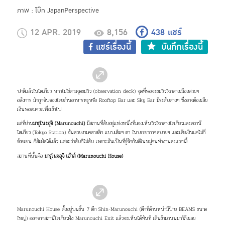
ภาพ : โบ๊ท JapanPerspective
12 APR. 2019
8,156
438
แชร์
แชร์เรื่องนี้
บันทึกเรื่องนี้
ปกติแล้วในโตเกียว หากไม่ใช่ตามจุดชมวิว (observation deck) จุดที่พอจะชมวิวใจกลางเมืองสวยๆ
อลังการ มักถูกจับจองโดยร้านอาหารหรูหรือ Rooftop Bar และ Sky Bar มีระดับต่างๆ ซึ่งอาจต้องเสีย
เงินพอสมควรเพื่อเข้าไป
แต่ที่ย่าน
มารุโนะอุจิ (Marunouchi)
มีสถานที่ลับอยู่แห่งหนึ่งที่มองเห็นวิวใจกลาง
โตเกียว
และสถานี
โตเกียว (Tokyo Station) อันสวยงามคลาสสิก แบบเต็มๆ ตา ในบรรยากาศสบายๆ และเสียเงินแค่ไม่กี่
ร้อยเยน ก็สัมผัสได้แล้ว
แต่
จะว่าลับก็ไม่ลับ เพราะมันเป็นที่รู้จักกันดีในหมู่คนทำงานละแวกนี้!
สถานที่นั้นคือ
มารุโนะอุจิ เฮ้าส์ (Marunouchi House)
Marunouchi House ตั้งอยู่บนชั้น 7 ตึก Shin-Marunouchi (ตึกที่ด้านหน้ามีป้าย BEAMS ขนาด
ใหญ่) ออกจากสถานีโตเกียวฝั่ง Marunouchi Exit แล้วจะเห็นได้ทันที เดินข้ามถนนมาก็ถึงเลย