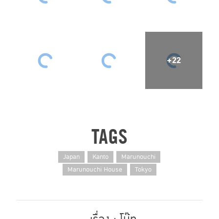
+22
TAGS
Japan
Kanto
Marunouchi
Marunouchi House
Tokyo