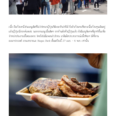
เนื้อ ถือเป็นหนึ่งในเมนูเด็ดที่ไม่ว่าใครมาญี่ปุ่นก็ต้องมากินให้ได้ ยิ่งถ้าเป็นคนที่ชอบเนื้อเป็นทุนเดิมอยู่
แล้วญี่ปุ่นนี่สวรรค์เลยล่ะ นอกจากเมนูเนื้อเด็ดๆ จากร้านดังทั่วญี่ปุ่นแล้ว ยังมีเมนูพิเศษที่ถูกทำขึ้นเพื่อ
จำหน่ายในงานนี้โดยเฉพาะ ใครยังไม่มีแพลนไปไหน มาสัมผัสประสบการณ์เนื้อฟินๆ ได้ที่ลาน
อเนกประสงค์ สวนสาธารณะ Nagai Park ตั้งแต่วันนี้ 27 เม.ย. – 6 พ.ค. เท่านั้น