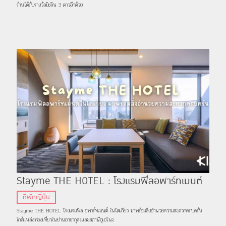
ร้านได้รับรางวัลมิชลิน 3 ดาวอีกด้วย
Stayme THE HOTEL : โรงแรมฟีลอพาร์ทเมนต์
ในโตเกียว มาพร้อมสิ่งอำนวยความสะดวกครบครัน
ที่พักญี่ปุ่น
Stayme THE HOTEL โรงแรมฟีล อพาร์ทเมนต์ ในโตเกียว มาพร้อมสิ่งอำนวยความสะดวกครบครัน
ใกล้แหล่งท่องเที่ยวในย่านอาซากุสะและสถานีอุเอโนะ