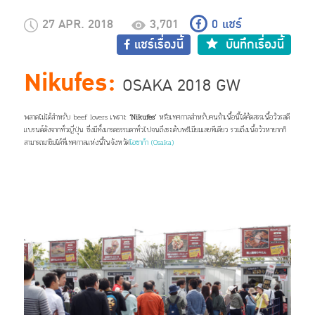
27 APR. 2018
3,701
0
แชร์
แชร์เรื่องนี้
บันทึกเรื่องนี้
Nikufes:
OSAKA 2018 GW
พลาดไม่ได้สำหรับ beef lovers เพราะ
‘Nikufes’
หรือเทศกาลสำหรับคนรักเนื้อนี้ได้คัดสรรเนื้อวัวรสดี
แบรนด์ดังจากทั่วญี่ปุ่น ซึ่งมีทั้งเกรดธรรมดาทั่วไปจนถึงระดับพรีเมียมเลยทีเดียว รวมถึงเนื้อวัวหายากก็
สามารถมาชิมได้ที่เทศกาลแห่งนี้ในจังหวัด
โอซาก้า (Osaka)