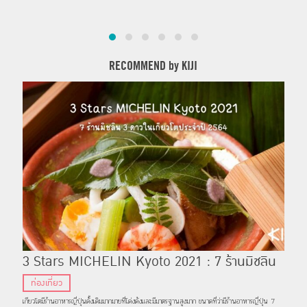
RECOMMEND by KIJI
3 Stars MICHELIN Kyoto 2021 : 7 ร้านมิชลิน
3 ดาวในเกียวโตประจำปี 2564
ท่องเที่ยว
เกียวโตมีร้านอาหารญี่ปุ่นดั้งเดิมมากมายที่โด่งดังและมีมาตรฐานสูงมาก ขนาดที่ว่ามีร้านอาหารญี่ปุ่น 7