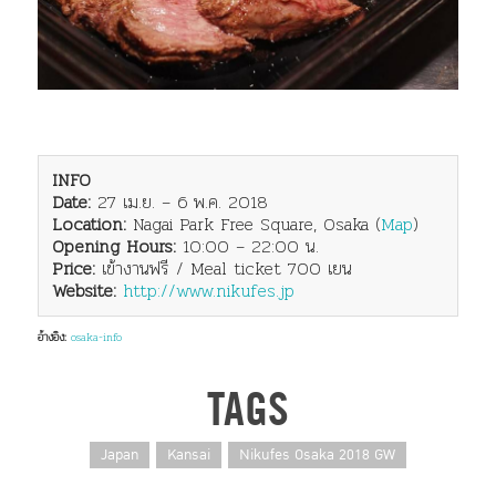
INFO
Date:
27 เม.ย. – 6 พ.ค. 2018
Location:
Nagai Park Free Square, Osaka (
Map
)
Opening Hours:
10:00 – 22:00 น.
Price:
เข้างานฟรี / Meal ticket 700 เยน
Website:
http://www.nikufes.jp
อ้างอิง:
osaka-info
TAGS
Japan
Kansai
Nikufes Osaka 2018 GW