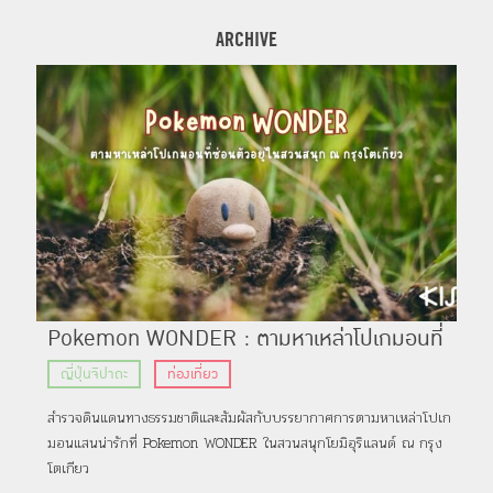
ARCHIVE
Pokemon WONDER : ตามหาเหล่าโปเกมอนที่
TR
ซ่อนตัวอยู่ในสวนสนุก ณ กรุงโตเกียว
ทร
ญี่ปุ่นจิปาถะ
ท่องเที่ยว
ท่
สำรวจดินแดนทางธรรมชาติและสัมผัสกับบรรยากาศการตามหาเหล่าโปเก
ร้า
มอนแสนน่ารักที่ Pokemon WONDER ในสวนสนุกโยมิอุริแลนด์ ณ กรุง
เห็ด
โตเกียว
ผ่าน