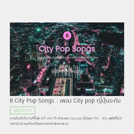
8 City Pop Songs : เพลง City pop ญี่ปุ่นระดับ
ตำนานที่ผ่านไปกี่ปีก็ยังอิน
ญี่ปุ่นจิปาถะ
หวนย้อนถึงวันวานที่ทั้งสุข เศร้า เหงา รัก ด้วยเพลง City pop ญี่ปุ่นยุค 70’s - 80’s สุดฮิตที่ไม่ว่า
จะผ่านไปนานแค่ไหนก็ไม่เคยจางหายไปตามกาลเวลา