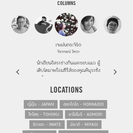
COLUMNS
เจแปนกระจิริด
จิราภรณ์ วิหวา
นักเขียนอิสระช่างกินและชอบแมว ผู้
เติบโตมาพร้อมซีรีส์ของคุณคิมุระซัง
การ์ตูนตาหวาน วรรณกรรมของคุณ
บานานา โยชิโมโต และภาพยนตร์คุณ
LOCATIONS
โครีเอดะ
ญี่ปุ่น - JAPAN
ฮอกไกโด - HOKKAIDO
โทโฮคุ - TOHOKU
อาโอโมริ - AOMORI
อิวาเตะ - IWATE
มิยากิ - MIYAGI