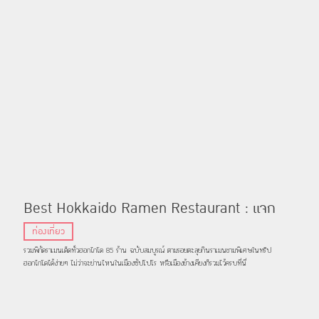
Best Hokkaido Ramen Restaurant : แจก
พิกัด 85 ร้านราเมนเด็ดในฮอกไกโด
ท่องเที่ยว
รวมพิกัดราเมนเด็ดทั่วฮอกไกโด 85 ร้าน ฉบับสมบูรณ์ ตามรอยตะลุยกินราเมนชามพิเศษในทริป
ฮอกไกโดได้ง่ายๆ ไม่ว่าจะย่านไหนในเมืองซัปโปโร หรือเมืองข้างเคียงก็รวมไว้ครบที่นี่