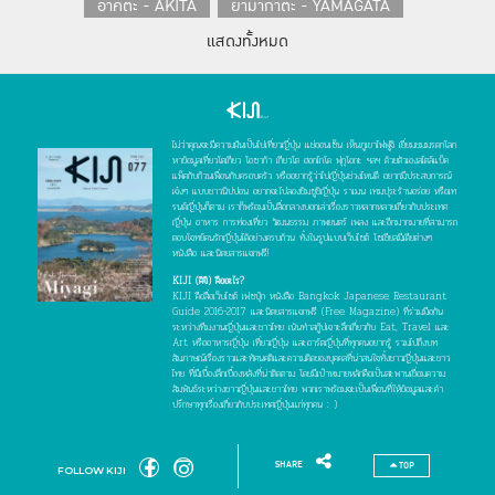
อาคิตะ - AKITA
ยามากาตะ - YAMAGATA
แสดงทั้งหมด
ฟุกุชิมะ - FUKUSHIMA
คันโต - KANTO
โตเกียว - TOKYO
อิบารากิ - IBARAKI
โทชิกิ - TOCHIGI
กุมมะ - GUNMA
ไม่ว่าคุณจะมีความฝันเป็นไปเที่ยวญี่ปุ่น แช่ออนเซ็น เห็นภูเขาไฟฟูจิ เยี่ยมชมมรดกโลก
ไซตามะ - SAITAMA
ชิบะ - CHIBA
หาข้อมูลเที่ยวโตเกียว โอซาก้า เกียวโต ฮอกไกโด ฟุกุโอกะ ฯลฯ ด้วยตัวเองสไตล์แบ็ค
แพ็คกับก๊วนเพื่อนกับครอบครัว หรืออยากรู้ว่าไปญี่ปุ่นช่วงไหนดี อยากมีประสบการณ์
คานางาวะ - KANAGAWA
เจ๋งๆ แบบชาวนิปปอน อยากจะไปลองชิมซูชิญี่ปุ่น ราเมน เทมปุระร้านอร่อย หรือเท
รนด์ญี่ปุ่นก็ตาม เราก็พร้อมเป็นสื่อกลางบอกเล่าเรื่องราวหลากหลายเกี่ยวกับประเทศ
ญี่ปุ่น อาหาร การท่องเที่ยว วัฒนธรรม ภาพยนตร์ เพลง และอีกมากมายที่สามารถ
โยโกฮาม่า - YOKOHAMA
ชูบุ - CHUBU
ตอบโจทย์คนรักญี่ปุ่นได้อย่างครบถ้วน ทั้งในรูปแบบเว็บไซต์ โซเชียลมีเดียต่างๆ
หนังสือ และนิตยสารแจกฟรี!
นีงาตะ - NIIGATA
โทยามะ - TOYAMA
KIJI (คิจิ) คืออะไร?
KIJI คือสื่อเว็บไซต์ เฟซบุ๊ก หนังสือ Bangkok Japanese Restaurant
อิชิกาวะ - ISHIKAWA
ฟุกุอิ - FUKUI
Guide 2016-2017 และนิตยสารแจกฟรี (Free Magazine) ที่ร่วมมือกัน
ระหว่างทีมงานญี่ปุ่นและชาวไทย เน้นทำสกู๊ปเจาะลึกเกี่ยวกับ Eat, Travel และ
ยามานาชิ - YAMANASHI
Art หรืออาหารญี่ปุ่น เที่ยวญี่ปุ่น และอาร์ตญี่ปุ่นที่ทุกคนอยากรู้ รวมไปถึงบท
สัมภาษณ์เรื่องราวและทัศนคติและความคิดของบุคคลที่น่าสนใจทั้งชาวญี่ปุ่นและชาว
ไทย ที่มีเบื้องลึกเบื้องหลังที่น่าติดตาม โดยมีเป้าหมายหลักคือเป็นสะพานเชื่อมความ
นากาโน่ - NAGANO
กิฟุ - GIFU
สัมพันธ์ระหว่างชาวญี่ปุ่นและชาวไทย พวกเราพร้อมจะเป็นเพื่อนที่ให้ข้อมูลและคำ
ปรึกษาทุกเรื่องเกี่ยวกับประเทศญี่ปุ่นแก่ทุกคน : )
ชิซูโอกะ - SHIZUOKA
ไอจิ - AICHI
นาโกย่า - NAGOYA
คันไซ - KANSAI
SHARE
TOP
FOLLOW KIJI
โอซาก้า - OSAKA
เกียวโต - KYOTO