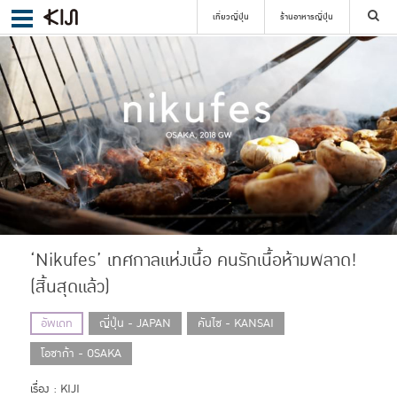
เที่ยวญี่ปุ่น
ร้านอาหารญี่ปุ่น
ค้นหา
เลือกย่าน
ค้นหา
‘Nikufes’ เทศกาลแห่งเนื้อ คนรักเนื้อห้ามพลาด!
(สิ้นสุดแล้ว)
อัพเดท
ญี่ปุ่น - JAPAN
คันไซ - KANSAI
โอซาก้า - OSAKA
เรื่อง : KIJI