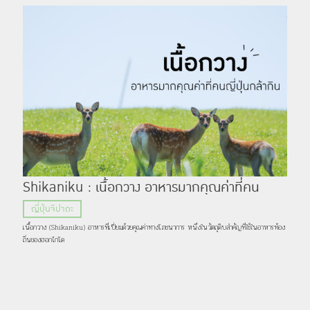
Shikaniku : เนื้อกวาง อาหารมากคุณค่าที่คน
ญี่ปุ่นกล้ากิน
ญี่ปุ่นจิปาถะ
เนื้อกวาง (Shikaniku) อาหารที่เปี่ยมด้วยคุณค่าทางโภชนาการ หนึ่งในวัตถุดิบสำคัญที่ใช้ในอาหารท้อง
ถิ่นของฮอกไกโด