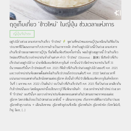
ฤดูเก็บเกี่ยว ‘ข้าวใหม่’ ในญี่ปุ่น ช่วงเวลาแห่งการ
จับจองข้าวใหม่ประจำปีซึ่งว่ากันว่าอร่อยที่สุด
ญี่ปุ่นจิปาถะ
ฤดูใบไม้ร่วงช่วงเวลาแห่งการเก็บเกี่ยว “ข้าวใหม่”
จุดร่วมที่คนไทยและคนญี่ปุ่นเหมือนกันก็คือเป็น
ประเทศที่มีวัฒนธรรมการรับประทานข้าวเป็นอาหารหลัก สำหรับฤดูใบไม้ร่วงนี้เป็นช่วงเวลาแห่งการ
เก็บเกี่ยวข้าวของเกษตรกรชาวญี่ปุ่น ซึ่งเกิดขึ้นเพียงปีละครั้งเท่านั้น พอเข้าสู่ช่วงฤดูกาลนี้ ข้าวเก็บเกี่ยว
ใหม่ของปีก็จะเริ่มวางจำหน่ายในห้างร้านต่างๆ คำว่า “ข้าวใหม่” (Shinmai : 新米) ใช้เรียกข้าวที่เก็บ
เกี่ยวในช่วงฤดูใบไม้ร่วง นำมาขัดสีและแพ็คใส่บรรจุภัณฑ์ จากนั้นนำไปจัดจำหน่ายภายในวันที่ 31
ธันวาคมของปีนั้นๆ ข้าวใหม่ของปี ค.ศ. 2021 ก็คือข้าวที่เก็บเกี่ยวในช่วงฤดูใบไม้ร่วงของปี ค.ศ. 2021
และวางจำหน่ายในท้องตลาดตั้งแต่หลังเก็บเกี่ยวไปจนถึงประมาณต้นปี ค.ศ. 2022 โดยช่วงเวลาที่
แน่นอนอาจจะแตกต่างกันเล็กน้อยตามแต่ละภูมิภาค ดังนั้นข้าวที่นำไปขัดสีและแพ็คบรรจุภัณฑ์หลังจาก
วันที่ 1 มกราคม ค.ศ. 2022 เป็นต้นไป จะเป็นข้าวที่เก็บเกี่ยวในปี ค.ศ. 2021 ซึ่งเป็นช่วงเวลาเดียวกัน
กับข้าวใหม่นั่นเอง โดยข้อมูลเหล่านี้จะเขียนระบุไว้ที่แพ็กเกจสินค้า ช่วงเวลาจำหน่ายข้าวใหม่ ช่วงเวลา
ที่ “ข้าวใหม่” ของปีนั้นๆ ออกวางจำหน่ายในท้องตลาดจะแตกต่างกันไปตามสภาพอากาศของแต่ละ
ภูมิภาค โดยปกติแล้วจะเป็นไปตามช่วงเวลาดังนี้ ✧ เดือนกรกฎาคม: เริ่มจากทางใต้คือเกาะโอกินาว่าและ
ภูมิภาคคิวชูบางส่วน ✧ เดือนสิงหาคม: ภูมิภาคคิวชูส่วนที่เหลือ ภูมิภาคคันไซ ภูมิภาคโทไค (จังหวัดไอจิ,
กิฟุ, มิเอะ, […]