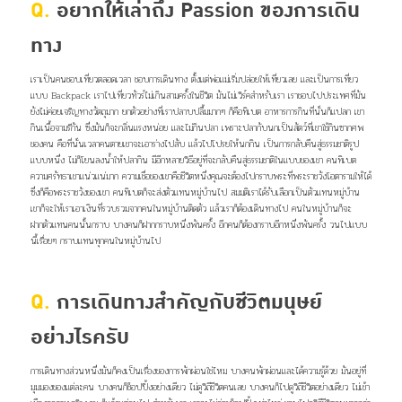
Q.
อยากให้เล่าถึง Passion ของการเดิน
ทาง
เราเป็นคนชอบเที่ยวตลอดเวลา ชอบการเดินทาง ตั้งแต่พ่อแม่เริ่มปล่อยให้เที่ยวเลย และเป็นการเที่ยว
แบบ Backpack เราไปเที่ยวทัวร์ไม่เกินสามครั้งในชีวิต มันไม่เวิร์คสำหรับเรา เราชอบไปประเทศที่มัน
ยังไม่ค่อยเจริญทางวัตถุมาก ยกตัวอย่างที่เราปลาบปลื้มมากๆ ก็คือทิเบต อาหารการกินที่นั่นก็แปลก เขา
กินเนื้อจามรีกัน ซึ่งมันก็จะกลิ่นแรงหน่อย และไม่กินปลา เพราะปลากับนกเป็นสัตว์ที่เขาใช้กินซากศพ
ของคน คือที่นั่นเวลาคนตายเขาจะเอาร่างไปสับ แล้วไปโปรยให้นกกิน เป็นการกลับคืนสู่ธรรมชาติรูป
แบบหนึ่ง ไม่ก็โยนลงน้ำให้ปลากิน มีอีกหลายวิธีอยู่ที่จะกลับคืนสู่ธรรมชาติในแบบของเขา คนทิเบต
ความศรัทธาเขาแน่วแน่มาก ความเชื่อของเขาคือชีวิตหนึ่งคุณจะต้องไปกราบพระที่พระราชวังโอตารามให้ได้
ซึ่งก็คือพระราชวังของเขา คนทิเบตก็จะส่งตัวแทนหมู่บ้านไป สมมติเราได้รับเลือกเป็นตัวแทนหมู่บ้าน
เขาก็จะให้เราเอาเงินที่รวบรวมจากคนในหมู่บ้านติดตัว แล้วเราก็ต้องเดินทางไป คนในหมู่บ้านก็จะ
ฝากตัวแทนคนนั้นกราบ บางคนก็ฝากกราบหนึ่งพันครั้ง อีกคนก็ต้องกราบอีกหนึ่งพันครั้ง วนไปแบบ
นี้เรื่อยๆ กราบแทนทุกคนในหมู่บ้านไป
Q.
การเดินทางสำคัญกับชีวิตมนุษย์
อย่างไรครับ
การเดินทางส่วนหนึ่งมันก็คงเป็นเรื่องของการพักผ่อนใช่ไหม บางคนพักผ่อนและได้ความรู้ด้วย มันอยู่ที่
มุมมองของแต่ละคน
บางคนก็ช็อปปิ้งอย่างเดียว ไม่ดูวิถีชีวิตคนเลย บางคนก็ไปดูวิถีชีวิตอย่างเดียว ไม่เข้า