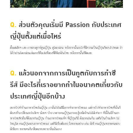
Q.
ส่วนตัวคุณเริ่มมี Passion กับประเทศ
ญี่ปุ่นตั้งแต่เมื่อไหร่
ตั้งแต่เด็กๆ เลย เราชอบดูการ์ตูนญี่ปุ่น ดูโดเรม่อน หลังจากนั้นอะไรที่มีความเป็นญี่ปุ่นก็ชอบไปหมด
จำ
ได้ว่าอ่านโดเรม่อนเล่มแรกก็คือเล่มที่สองที่ตีพิมพ์ในไทย หลังจากนั้นก็ติดเลย
Q.
แล้วนอกจากการเป็นทูตกับการทำซี
รีส์ มีอะไรที่เราอยากทำในอนาคตเกี่ยวกับ
ประเทศญี่ปุ่นอีกบ้าง
อยากไปทำร้านอาหารไทยในญี่ปุ่น เรามั่นใจในฝีมือการทำอาหารไทยนะ แต่การไปทำอาหารไทยที่นั่นก็
ต้องปรับเปลี่ยนอะไรเล็กๆ น้อยๆ บ้าง เพราะคนญี่ปุ่นอาจจะสู้รสจัดจ้านไม่ได้เท่าเรา
ทีนี้มันมีร้านอา
หารไทยฟิวชั่นที่ดังมากในญี่ปุ่น ร้านอาหารไทยแท้ๆ ที่ญี่ปุ่นก็มี ดังมากเช่นกัน แต่ก็เป็นร้านเล็กๆ ไม่
ใหญ่โต คนญี่ปุ่นชอบอาหารไทยนะ แต่ก็มีเรื่องต้องระวังหลายอย่าง เช่น ผักชี คนญี่ปุ่นหลายคนชอบ
ผักชีมาก หลายคนก็เกลียดมากเพราะกลิ่นมันแรง