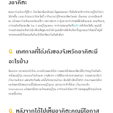
งอาคิตะ
ตอนเราไปแล้วเราก็รู้สึกว่า จังหวัดเขามีเอกลักษณ์ มีจุดเด่นของเขา ซึ่งมันก็ช่วยให้การทำความรู้จักเป็นไป
ได้ง่ายขึ้น เวลาเราไปแนะนำจังหวัดนี้ เราก็จะถามว่ารู้จักหมาอาคิตะไหมล่ะ นั่นแหละ มาจากเมืองอาคิ
ตะ แล้วพอเราไปเห็นแหล่งท่องเที่ยว เทศกาลต่างๆ เรารู้เลยว่าเขาโปรโมตได้ด้วยตัวเองเลย ออนเซ็นอายุ
กว่าสามร้อยปีของเขาติด Top 5 ของญี่ปุ่นเลยนะ หากไปแช่ออนเซ็นที่
โตเกียว
หรือจังหวัดอื่น คุณไม่มี
ทางลงไปแช่แล้วเห็นใบไม้เปลี่ยนสีอยู่ตรงหน้าได้ คุณไม่มีทางได้เห็นหิมะทั้งภูเขาขณะกำลังแช่น้ำอยู่ได้
หลายคนพอนึกถึงออนเซ็นก็จะนึกถึงอาคิตะเป็นอันดับต้นๆ
Q.
เทศกาลที่โด่งดังของจังหวัดอาคิตะมี
อะไรบ้าง
มีเยอะมาก อย่างเช่นหน้าร้อน เขาจะมีงานดอกไม้ไฟ งานดอกไม้ไฟของอาคิตะนี่ถือว่าใหญ่เป็นอันดับ
หนึ่งของญี่ปุ่น คนจะมาเป็นล้านเลย งานดีมากๆ เราได้มีโอกาสไปมาช่วงชมซากุระ งานชมซากุระถือว่า
เป็นงานเล็กมาก แต่คนก็มากันเต็ม แค่นั้นก็สวยมากแล้วนะ ต้องได้ไปสักครั้งจริงๆ ส่วนงานดอกไม้ไฟ
คนทำดอกไม้ไฟของงานนี้ไม่ใช่เฉพาะคนญี่ปุ่นนะ แต่ว่ามาจากทั่วทั้งโลก เป็นงานระดับ
International แล้วดอกไม้ไฟบางเจ้าของคนญี่ปุ่น เขาทำมาแล้วร้อยกว่าปี ไม่เคยดูพลุที่ไหนแล้วสวย
ขนาดนี้มาก่อน
Q.
หลังจากได้ไปเห็นอาคิตะคุณมีโอกาส