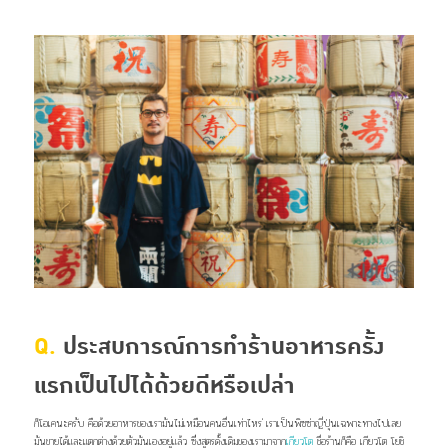
Q.
ประสบการณ์การทำร้านอาหารครั้ง
แรกเป็นไปได้ด้วยดีหรือเปล่า
ก็โอเคนะครับ คือด้วยอาหารของเรามันไม่เหมือนคนอื่นเท่าไหร่ เราเป็นพิซซ่าญี่ปุ่นเฉพาะทางไปเลย
มันขายได้และแตกต่างด้วยตัวมันเองอยู่แล้ว ซึ่งสูตรดั้งเดิมของเรามาจาก
เกียวโต
ชื่อร้านก็คือ เกียวโต โยชิ