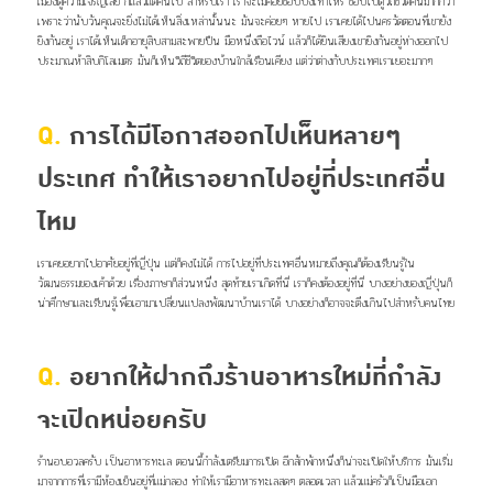
เมืองดูความเจริญเลย ก็แล้วแต่คนไป
สำหรับเรา เราจะไม่ค่อยช็อปปิ้งเท่าไหร่ ชอบไปดูวิถีชีวิตคนมากกว่า
เพราะว่านับวันคุณจะยิ่งไม่ได้เห็นสิ่งเหล่านั้นนะ
มันจะค่อยๆ หายไป เราเคยได้ไปนครวัดตอนที่เขายัง
ยิงกันอยู่ เราได้เห็นเด็กอายุสิบสามสะพายปืน มือหนึ่งถือไวน์ แล้วก็ได้ยินเสียงเขายิงกันอยู่ห่างออกไป
ประมาณห้าสิบกิโลเมตร มันก็เห็นวิถีชีวิตของบ้านใกล้เรือนเคียง แต่ว่าต่างกับประเทศเราเยอะมากๆ
Q.
การได้มีโอกาสออกไปเห็นหลายๆ
ประเทศ ทำให้เราอยากไปอยู่ที่ประเทศอื่น
ไหม
เราเคยอยากไปอาศัยอยู่ที่ญี่ปุ่น แต่ก็คงไม่ได้ การไปอยู่ที่ประเทศอื่นหมายถึงคุณก็ต้องเรียนรู้ใน
วัฒนธรรมของเค้าด้วย เรื่องภาษาก็ส่วนหนึ่ง สุดท้ายเราเกิดที่นี่ เราก็คงต้องอยู่ที่นี่
บางอย่างของญี่ปุ่นก็
น่าศึกษาและเรียนรู้เพื่อเอามาเปลี่ยนแปลงพัฒนาบ้านเราได้ บางอย่างก็อาจจะตึงเกินไปสำหรับคนไทย
Q.
อยากให้ฝากถึงร้านอาหารใหม่ที่กำลัง
จะเปิดหน่อยครับ
ร้านอบอวลครับ เป็นอาหารทะเล ตอนนี้กำลังเตรียมการเปิด อีกสักพักหนึ่งก็น่าจะเปิดให้บริการ มันเริ่ม
มาจากการที่เรามีห้องเย็นอยู่ที่แม่กลอง ทำให้เรามีอาหารทะเลสดๆ ตลอดเวลา แล้วแม่ครัวก็เป็นมือเอก