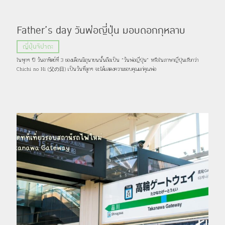
Father’s day วันพ่อญี่ปุ่น มอบดอกกุหลาบ
เหลืองแทนใจ ปิดท้ายด้วยสุกียากี้สไตล์ญี่ปุ่นฉลอง
ญี่ปุ่นจิปาถะ
ในครอบครัว
ในทุกๆ ปี วันอาทิตย์ที่ 3 ของเดือนมิถุนายนนั้นถือเป็น “วันพ่อญี่ปุ่น” หรือในภาษาญี่ปุ่นเรียกว่า
Chichi no Hi (父の日) เป็นวันที่ลูกๆ จะได้แสดงความขอบคุณแก่คุณพ่อ