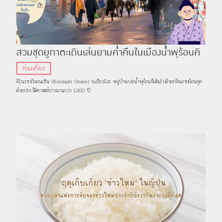
สวมชุดยูกาตะเดินเล่นยามค่ำคืนในเมืองน้ำพุร้อนคิ
โนะซากิ
ท่องเที่ยว
คิโนะซากิออนเซ็น (Kinosaki Onsen) จ.เฮียวโงะ หมู่บ้านบ่อน้ำพุร้อนที่เต็มไปด้วยกลิ่นอายย้อนยุค
ด้วยประวัติศาสตร์ยาวนานกว่า 1,300 ปี