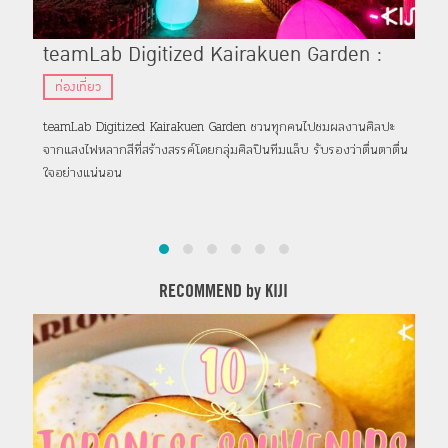
teamLab Digitized Kairakuen Garden :
Re
เทศกาลจัดแสดงไฟหลากสีจากกลุ่มศิลปินทีมแล็บ
บน
ท่องเที่ยว
ที
ที่สวนไคราคุเอ็น จังหวัดอิบารากิ
เก๋
teamLab Digitized Kairakuen Garden ชวนทุกคนไปชมผลงานศิลปะ
รี:ท
จากแสงไฟหลากสีที่สร้างสรรค์โดยกลุ่มศิลปินทีมแล็บ รับรองว่าตื่นตาตื่น
ซาโด
ใจอย่างแน่นอน
ท่า
RECOMMEND by KIJI