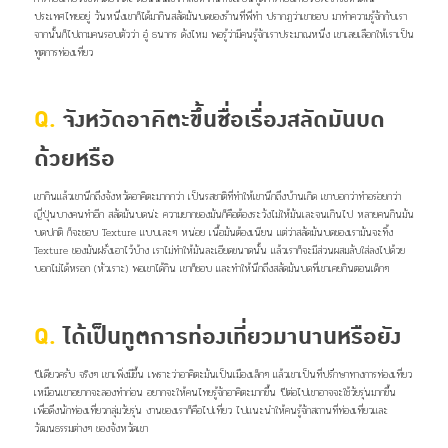
ประเทศไทยอยู่ วันหนึ่งเขาก็ได้มากินสลัดมันบดของร้านที่พี่ทำ ปรากฏว่าเขาชอบ มาทำความรู้จักกับเรา
จากนั้นก็ไปถามคนรอบตัวว่า อู๋ ธนากร ดังไหม พอรู้ว่ามีคนรู้จักเราประมาณหนึ่ง เขาเลยเลือกให้เราเป็น
ทูตการท่องเที่ยว
Q.
จังหวัดอาคิตะขึ้นชื่อเรื่องสลัดมันบด
ด้วยหรือ
เขากินแล้วเขานึกถึงจังหวัดอาคิตะมากกว่า เป็นรสชาติที่ทำให้เขานึกถึงบ้านเกิด เขาบอกว่าทำอร่อยกว่า
ญี่ปุ่นบางคนทำอีก สลัดมันบดน่ะ ความยากของมันก็คือต้องระวังไม่ให้มันเละจนเกินไป หลายคนกินมัน
บดปกติ ก็จะชอบ Texture แบบเละๆ หน่อย เนื้อมันต้องเนียน แต่ว่าสลัดมันบดของเรามันจะทิ้ง
Texture ของมันฝรั่งเอาไว้บ้าง เราไม่ทำให้มันละเอียดขนาดนั้น แล้วเราก็จะมีส่วนผสมลับใส่ลงไปด้วย
บอกไม่ได้หรอก (หัวเราะ) พอเขาได้กิน เขาก็ชอบ และทำให้นึกถึงสลัดมันบดที่เขาเคยกินตอนเด็กๆ
Q.
ได้เป็นทูตการท่องเที่ยวมานานหรือยัง
ปีเดียวครับ จริงๆ เขาเพิ่งมีขึ้น เพราะว่าอาคิตะมันเป็นเมืองเล็กๆ แล้วเขาเป็นที่ปรึกษาทางการท่องเที่ยว
เหมือนเขาอยากจะลองทำก่อน
อยากจะให้คนไทยรู้จักอาคิตะมากขึ้น ปีต่อไปเขาอาจจะใช้วัยรุ่นมากขึ้น
เพื่อดึงนักท่องเที่ยวกลุ่มวัยรุ่น งานของเราก็คือไปเที่ยว ไปแนะนำให้คนรู้จักสถานที่ท่องเที่ยวและ
วัฒนธรรมต่างๆ ของจังหวัดเขา