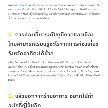
อยากไป
ฮอกไกโด
ฮอกไกโดก็มีเล่นสกีเหมือนอาคิตะ อากาศหนาวเหมือนกัน บางทีก็หนาวถึงติดลบ 24
องศา และลานสกีของเค้า เป็นลานที่คัดเลือกนักกีฬาที่จะไปแข่งโอลิมปิกฤดูหนาว คือเค้ามี Hidden
อะไรเยอะแยะที่คนไทยไม่รู้ ข้าวก็ดีสุดในญี่ปุ่น สาเกก็ถือว่าอร่อยที่สุด เพราะว่าหิมะมันเยอะ พอหิมะเยอะ
น้ำก็เยอะ น้ำดีทำให้ข้าวดี พอข้าวดี สาเกก็ดีตาม
Q.
การท่องเที่ยวระดับภูมิภาคของเมือง
ไทยสามารถเรียนรู้อะไรจากการท่องเที่ยว
จังหวัดอาคิตะได้บ้าง
อาคิตะเนี่ย นอกเหนือจากที่ท่องเที่ยวแล้ว การศึกษาของเขายังถือเป็น Top 5 เช่นกัน ทั้งระดับ
อุดมศึกษา ทั้งประถม ทั้งมัธยม เขาส่งเด็กของเขาแข่งทั่วประเทศ ติดหนึ่งในห้าตลอด ตอนนี้สิ่งที่เขาทำ
กันอยู่ก็คือนักเรียนแลกเปลี่ยนอาคิตะกับไทย มีทั้งแบบไปเป็นนักเรียน และไปอยู่ Farm Stay แล้วแต่
โปรแกรมที่เขาจัดไว้ บางกลุ่มก็อยู่โรงเรียน บางกลุ่มก็อยู่ในไร่กับชาวบ้านบ้าง กีฬาก็ถือว่ามีตัวแทนทีมชาติ
มากมาย
Q.
แล้วนอกจากร้านอาหาร อยากไปทำ
อะไรที่ญี่ปุ่นอีก