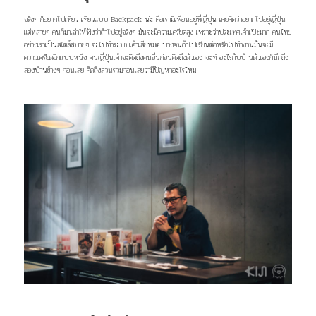
จริงๆ ก็อยากไปเที่ยว เที่ยวแบบ Backpack น่ะ คือเรามีเพื่อนอยู่ที่ญี่ปุ่น
เคยคิดว่าอยากไปอยู่ญี่ปุ่น
แต่หลายๆ คนก็มาเล่าให้ฟังว่าถ้าไปอยู่จริงๆ มันจะมีความเครียดสูง เพราะว่าประเทศเค้าเป๊ะมาก คนไทย
อย่างเราเป็นสไตล์สบายๆ จะไปทำระบบเค้าเสียหมด
บางคนถ้าไปเรียนต่อหรือไปทำงานมันจะมี
ความเครียดอีกแบบหนึ่ง คนญี่ปุ่นเค้าจะคิดถึงคนอื่นก่อนคิดถึงตัวเอง จะทำอะไรกับบ้านตัวเองก็นึกถึง
สองบ้านข้างๆ ก่อนเลย คิดถึงส่วนรวมก่อนเลยว่ามีปัญหาอะไรไหม