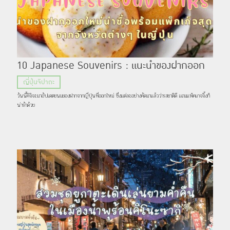
10 Japanese Souvenirs : แนะนำของฝากออก
ใหม่น่าซื้อพร้อมแพ็กเกจสุดคิ้วท์จากจังหวัดต่างๆ
ญี่ปุ่นจิปาถะ
ในญี่ปุ่น
วันนี้คิจิจะมาอัปเดตขนมของฝากจากญี่ปุ่นที่ออกใหม่ ซึ่งแต่ละอย่างคัดมาแล้วว่ารสชาติดี แถมแพ็คเกจจิ้งก็
น่ารักด้วย