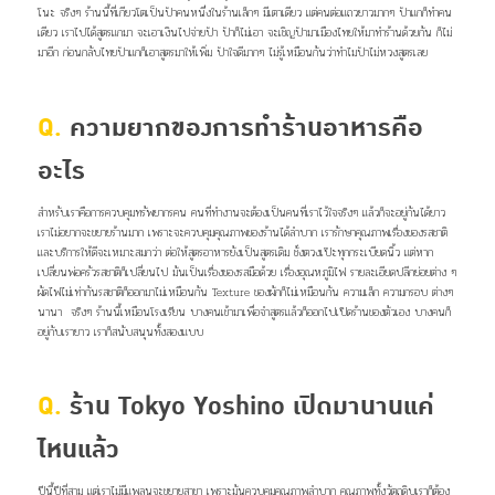
โนะ จริงๆ ร้านนี้ที่เกียวโตเป็นป้าคนหนึ่งในร้านเล็กๆ มีเตาเดียว แต่คนต่อแถวยาวมากๆ ป้าแกก็ทำคน
เดียว เราไปได้สูตรแกมา จะเอาเงินไปจ่ายป้า ป้าก็ไม่เอา จะเชิญป้ามาเมืองไทยให้มาทำร้านด้วยกัน ก็ไม่
มาอีก ก่อนกลับไทยป้าแกก็เอาสูตรมาให้เพิ่ม ป้าใจดีมากๆ ไม่รู้เหมือนกันว่าทำไมป้าไม่หวงสูตรเลย
Q.
ความยากของการทำร้านอาหารคือ
อะไร
สำหรับเราคือการควบคุมทรัพยากรคน คนที่ทำงานจะต้องเป็นคนที่เราไว้ใจจริงๆ แล้วก็จะอยู่กันได้ยาว
เราไม่อยากจะขยายร้านมาก เพราะจะควบคุมคุณภาพของร้านได้ลำบาก เรารักษาคุณภาพเรื่องของรสชาติ
และบริการให้ดีจะเหมาะสมกว่า ต่อให้สูตรอาหารยังเป็นสูตรเดิม ชั่งตวงเป๊ะทุกกระเบียดนิ้ว แต่หาก
เปลี่ยนพ่อครัวรสชาติก็เปลี่ยนไป มันเป็นเรื่องของรสมือด้วย เรื่องอุณหภูมิไฟ รายละเอียดปลีกย่อยต่าง ๆ
ผัดไฟไม่เท่ากันรสชาติก็ออกมาไม่เหมือนกัน Texture ของผักก็ไม่เหมือนกัน ความเล็ก ความกรอบ ต่างๆ
นานา จริงๆ ร้านนี้เหมือนโรงเรียน บางคนเข้ามาเพื่อจำสูตรแล้วก็ออกไปเปิดร้านของตัวเอง บางคนก็
อยู่กับเรายาว เราก็สนับสนุนทั้งสองแบบ
Q.
ร้าน Tokyo Yoshino เปิดมานานแค่
ไหนแล้ว
ปีนี้ปีที่สาม แต่เราไม่มีแพลนจะขยายสาขา เพราะมันควบคุมคุณภาพลำบาก คุณภาพทั้งวัตถุดิบเราก็ต้อง