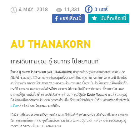
4 MAY. 2018
11,331
0
แชร์
แชร์เรื่องนี้
บันทึกเรื่องนี้
AU THANAKORN
การเดินทางของ อู๋ ธนากร โปษยานนท์
ชื่อของ
อู๋ ธนากร โปษยานนท์ (AU THANAKORN)
มักถูกจดจำในฐานะพระเอกละครโทรทัศน์มาก
ฝีมือที่ฝากผลงานเอาไว้ในความทรงจำของผู้ชมทั่วประเทศเป็นเวลายาวนานกว่าทศวรรษ แต่มีเพียงน้อย
คนที่ทราบว่า นอกเหนือไปจากบทบาทของงานด้านการแสดงเบื้องหน้าแล้ว ผู้ชายอารมณ์ดีคนนี้ยังเป็น
คนที่มี Passion และความถนัดด้านอื่นๆ มากมาย ไม่ว่าจะเป็นฝีมือการทำอาหาร ทั้งอาหารไทย และ
อาหารญี่ปุ่น จนถึงขั้นที่ตัวเขาเองได้เปิดกิจการร้านอาหารญี่ปุ่นชื่อ
Kyoto Yoshino
มาแล้ว และคุณอู๋
ยังเป็นคนที่หลงใหลการเดินทางอย่างถอนตัวไม่ขึ้น ถึงขนาดที่ว่าได้ตำแหน่งเป็นทูตการท่องเที่ยวจังหวัด
อาคิตะ
ประจำประเทศไทยคนแรกเลยทีเดียว
เมื่อโอกาสที่ประจวบเหมาะเดินทางมาถึง KIJI จึงไม่รอช้าที่จะร่วมสนทนา เพื่อค้นหาที่มาของ Passion
ในการทำงานที่หลากหลาย จุดเริ่มต้นของความรักในประเทศญี่ปุ่น และการเดินทางก้าวต่อไปของคุณอู๋
ธนากร โปษยานนท์ (AU THANAKORN)