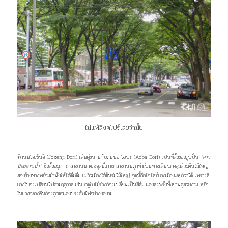
ไม่แพ้สิงคโปร์เลยว่ามั๊ย
ที่ถนนโจเซ็นจิ (Jozenji Dori) เส้นคู่ขนานกับถนนอาโอบะ (Aoba Dori) เป็นที่ตั้งของรูปปั้น
“สาว
น้อยอาบน้ำ”
ซึ่งตั้งอยู่เกาะกลางถนน ตรงจุดนี้เกาะกลางถนนถูกทำเป็นทางเดินปกคลุมด้วยต้นไม้ใหญ่
สองข้างทางพร้อมม้านั่งให้ได้ดื่มดื่ม ชมวิวเมืองใต้ต้นร่มไม้ใหญ่ จุดนี้ถือไฮไลท์ของเมืองเลยก็ว่าได้ เพราะสี
ของใบจะเปลี่ยนไปตามฤดูกาล เช่น ฤดูใบไม้ร่วงก็จะเปลี่ยนเป็นสีส้ม แดงสะพรั่งทั้งย่านดูสวยงาม หรือ
ในช่วงกลางคืนก็จะถูกตกแต่งประดับไฟอย่างงดงาม