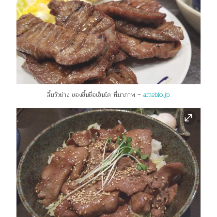
ลิ้นวัวย่าง ของขึ้นชื่อเซ็นได ที่มาภาพ –
ameblo.jp