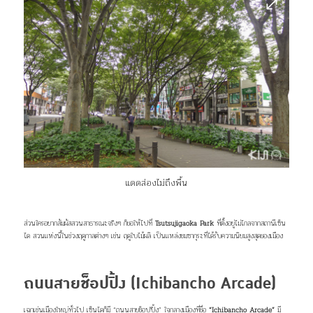
แดดส่องไม่ถึงพื้น
ส่วนใครอยากสัมผัสสวนสาธารณะจริงๆ ก็ขอให้ไปที่
Tsutsujigaoka Park
ที่ตั้งอยู่ไม่ไกลจากสถานีเซ็น
ได สวนแห่งนี้ในช่วงฤดูกาลต่างๆ เช่น ฤดูใบไม้ผลิ เป็นแหล่งชมซากุระที่ได้รับความนิยมสูงสุดของเมือง
ถนนสายช็อปปิ้ง (Ichibancho Arcade)
เฉกเช่นเมืองใหญ่ทั่วไป เซ็นไดก็มี “ถนนสายช็อปปิ้ง” ใจกลางเมืองที่ชื่อ
“Ichibancho Arcade”
มี