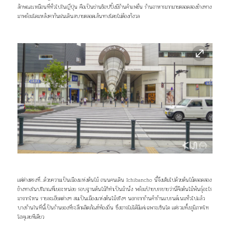
ลักษณะเหมือนที่ทั่วไปในญี่ปุ่น คือเป็นย่านช็อปปิ้งมีร้านค้าแฟชั่น ร้านอาหารมากมายตลอดสองข้างทาง
มาพร้อมโดมหลังคากันฝนเดินสบายตลอดเส้นทางโดยไม่ต้องกังวล
แต่ต่างตรงที่…ด้วยความเป็นเมืองแห่งต้นไม้ ถนนคนเดิน Ichibancho นี้จึงเต็มไปด้วยต้นไม้ตลอดสอง
ข้างทางในปริมาณที่เยอะหน่อย รอบฐานต้นไม้ก็ทำเป็นม้านั่ง พร้อมป้ายบรรยายว่านี่คือต้นไม้พันธุ์อะไร
มาจากไหน รายละเอียดต่างๆ สมเป็นเมืองแห่งต้นไม้จริงๆ นอกจากร้านค้าร้านแบรนด์เนมทั่วไปแล้ว
บางร้านในที่นี้เป็นร้านของที่ระลึกผลิตภัณฑ์ท้องถิ่น ซึ่งอาจไม่ได้มีแค่เฉพาะเซ็นได แต่รวมทั้งภูมิภาคโท
โฮคุเลยทีเดียว