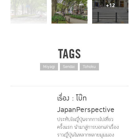
GALLERY
+12