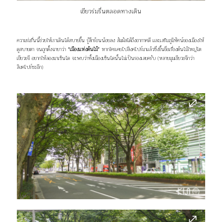
เขียวร่มรื่นตลอดทางเดิน
ความร่มรื่นนี้ช่วยให้เราเดินได้สบายขึ้น รู้สึกร้อนน้อยลง สัมผัสได้ถึงอากาศดี และเสริมภูมิทัศน์ของเมืองให้
ดูสบายตา จนถูกตั้งฉายาว่า
“เมืองแห่งต้นไม้”
หากใครเคยไปสิงคโปร์มาแล้วซึ่งขึ้นชื่อเรื่องต้นไม้ใหญ่โต
เขียวขจี อยากให้ลองมาเซ็นได จะพบว่าทั้งเมืองเซ็นไดนั้นไม่เป็นรองเลยครับ (หลายมุมเขียวขจีกว่า
สิงคโปร์ซะอีก)