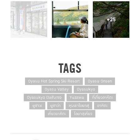
หัวใจหลักของร้านคือ โยเกิร์ตและนม ที่การันตีรสชาติด้วยรางวัล Superior Taste Award 2018
ผลิตภัณฑ์ที่จำหน่ายมีทั้งแบบออร์แกนิคและแบบที่ถูกนำมาประยุกต์เป็นเมนูขนมหวาน ฉันเลือกสั่ง
Crape Softo ซอฟต์ครีมเนื้อเนียนเสิร์ฟมาพร้อมแผ่นเครป รสชาติก็สมคำร่ำลือ ถูกปากจนสามารถกินได้
เรื่อยๆ อยากกินต้องเตรียมใจไว้เพราะคิวค่อนข้างยาว อีกทั้งทางร้านจะทำช้าหน่อยเพราะทำทีละออเดอร์
และมีพนักงานเพียงคนเดียว
Info
Hours:
9:00-17:00 น.
Holiday:
ฤดูหนาว
Website:
www.kurikoma.co.jp