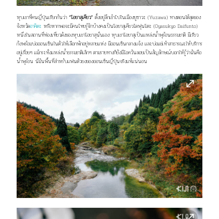
หุบเขาที่คนญี่ปุ่นเรียกกันว่า
“โอยาสุเคียว”
ตั้งอยู่ลึกเข้าไปในเมืองยูซาวะ (Yuzawa) ทางตอนใต้สุดของ
จังหวัด
อาคิตะ
หรือหากพอจะมีคนไทยรู้จักบ้างคงเป็นโอยาสุเคียวไดฟุนโตะ (Oyasukyo Daifunto)
หนึ่งในสถานที่ท่องเที่ยวดังของหุบเขาโอยาสุนั่นเอง หุบเขาโอยาสุเป็นแหล่งน้ำพุร้อนธรรมชาติ มีเรียว
กังพร้อมบ่อออนเซ็นในตัวให้เลือกพักอยู่หลายแห่ง มีออนเซ็นกลางแจ้ง และบ่อแช่เท้าสาธารณะให้บริการ
อยู่เรื่อยๆ แม้กระทั่งแหล่งน้ำธรรมชาติเล็กๆ ตามรายทางก็ยังมีไอควันลอยเป็นสัญลักษณ์บอกให้รู้ว่าฉันคือ
น้ำพุร้อน นี่มันพื้นที่สำหรับแฟนตัวยงของออนเซ็นญี่ปุ่นจริงแท้แน่นอน