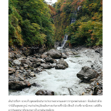
เดินไปเรื่อยๆ จะพบกับจุดยอดนิยมในการถ่ายภาพสะพานแดงคาวารายุพาดผ่านช่องเขา ห้อมล้อมไปด้วย
ป่าไม้อันอุดมสมบูรณ์ คนส่วนใหญ่นิยมเดินทางมาในยามที่ใบไม้เปลี่ยนสี (ช่วงที่เรามานี่แหละ) แต่ได้ยิน
มาว่าในฤดูหนาวก็สวยงามราวกับภาพในเทพนิยาย