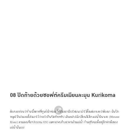
บริเวณเดียวกันนี้ยังมีศาลเจ้าเล็กๆ ให้แวะสักการะ ศาลานั่งพัก และเก้าอี้ให้นั่งชิลล์ใต้ต้นไม้ สามารถซื้อ
ขนมไปนั่งกินลมชมบรรยากาศใบไม้เปลี่ยนสีได้ แต่อย่าลืมเก็บกลับมาทิ้งด้วยล่ะ