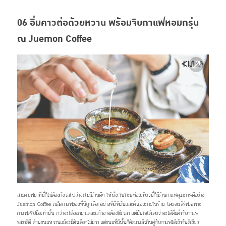
06 อิ่มคาวต่อด้วยหวาน พร้อมจิบกาแฟหอมกรุ่น
ณ Juemon Coffee
สายคาเฟ่มาที่นี่ก็ไม่ต้องกังวลไปว่าจะไม่มีร้านดีๆ ให้นั่ง ในโซนท่องเที่ยวนี้ก็มีร้านกาแฟคุณภาพดีอย่าง
Juemon Coffee เมล็ดกาแฟของที่นี่ถูกเลือกอย่างพิถีพิถันและคั่วเองภายในร้าน โดยจะเสิร์ฟเฉพาะ
กาแฟดริปมือเท่านั้น กว่าจะได้ออกมาแต่ละแก้วอาจต้องใช้เวลา
แต่มั่นใจได้เลยว่าจะได้ดื่มด่ำกับกาแฟ
รสชาติดี ด้านขนมหวานแม้จะมีตัวเลือกไม่มาก แต่ขนมที่มีนั้นก็คัดมาแล้วกินคู่กับกาแฟได้เข้ากันดีเชียว