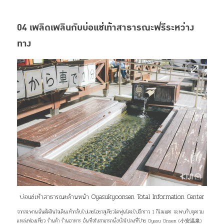
04 เพลิดเพลินกับบ่อแช่เท้าสาธารณะฟรีระหว่าง
ทาง
บ่อแช่เท้าสาธารณะด้านหน้า Oyasukyoonsen Total Information Center
จากสะพานฉันตัดสินใจเดินเท้ากลับไปเลยโอยาสุเคียวไดฟุนโตะไปอีกราว 1 กิโลเมตร จะพบกับจุดรวม
แหล่งท่องเที่ยว ร้านค้า ร้านอาหาร อันที่จริงสามารถนั่งบัสไปลงที่ป้าย Oyasu Onsen (
小安温泉
)