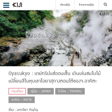
เที่ยวญี่ปุ่น
ร้านอาหารญี่ปุ่น
ค้นหา
เลือกย่าน
ค้นหา
Oyasukyo : เดย์ทริปแช่ออนเซ็น เดินเล่นชมใบไม้
เปลี่ยนสีในหุบเขาโอยาสุทางตอนใต้ของจ.อาคิตะ
ท่องเที่ยว
ญี่ปุ่น - JAPAN
โทโฮคุ - TOHOKU
อาคิตะ - AKITA
เรื่อง : แคทลียา ภิญโญ