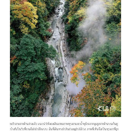
ชมวิวงามจากด้านล่างแล้ว แนะนำให้ลองเดินมาชมภาพหุบเขาและน้ำพุร้อนจากมุมสูงจากด้านบนกันดู
บ้างก็เป็นวิวที่ชวนอิ่มใจไปอีกแบบ ฉันที่เดินทางไปในช่วงฤดูใบไม้ร่วง ภาพที่เห็นจึงเป็นหุบเขาที่ถูก