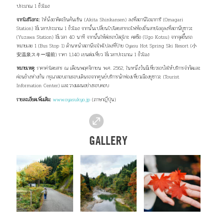
ต้องบอกก่อนว่าร้านนี้สตาฟที่ศูนย์นักท่องเที่ยวในสถานีรถไฟแนะนำไว้ตั้งแต่แรกเลยว่าต้องมา ฉันปัก
หมุดไว้ในใจและตั้งใจเอาไว้ว่าจะไปกินปิดท้ายทริป เดินชมใบไม้เปลี่ยนสีเลียบแม่น้ำมินาเสะ (Minase
River) ตามแผนที่มาประมาณ 650 เมตรจะพบกับสะพานข้ามแม่น้ำ ร้านคุริโคมะตั้งอยู่อีกฟากฝั่งของ
แม่น้ำนั่นเอง