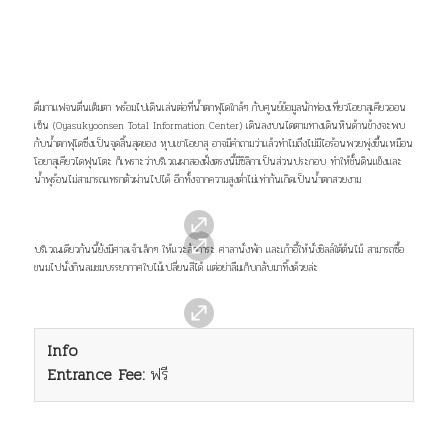
ดื่มกาแฟจนตื่นเต็มตา พร้อมไปเดินเล่นต่อที่น้ำตกฟุโดใกล้ๆ กับศูนย์ข้อมูลนักท่องเที่ยวโอยาสุเคียวออน
เซ็น (Oyasukyoonsen Total Information Center) เดินลงบนไดตามทางเดินหินด้านข้างจะพบ
กับน้ำตกฟุโดซึ่งเป็นจุดสิ้นสุดของ หุบเขาโอยาสุ อาจมีคำถามว่าแล้วทำไมถึงไม่มีไอร้อนพวยพุ่งขึ้นเหมือน
โอยาสุเคียวไดฟุนโตะ ก็เพราะว่าบริเวณผาสองฝั่งตรงนี้มีซิลิกาเป็นส่วนประกอบ ทำให้ชั้นดินแข็งและ
น้ำพุร้อนไม่สามารถแทรกตัวผ่านไปได้ อีกทั้งจากความสูงต่ำไม่เท่ากันเกิดเป็นน้ำตกสวยงาม