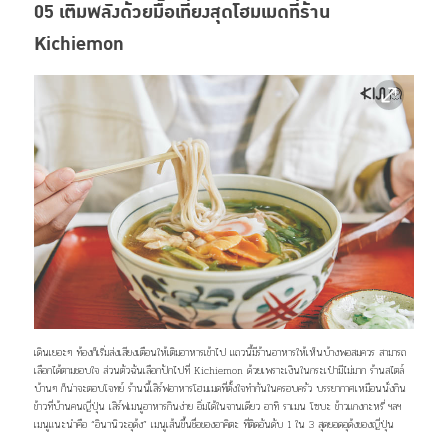
05 เติมพลังด้วยมื้อเที่ยงสุดโฮมเมดที่ร้าน
Kichiemon
เดินเยอะๆ ท้องก็เริ่มส่งเสียงเตือนให้เติมอาหารเข้าไป แถวนี้มีร้านอาหารให้เห็นบ้างพอสมควร สามารถ
เลือกได้ตามชอบใจ ส่วนตัวฉันเลือกปักไปที่ Kichiemon ด้วยเพราะเงินในกระเป๋ามีไม่มาก ร้านสไตล์
บ้านๆ ก็น่าจะตอบโจทย์ ร้านนี้เสิร์ฟอาหารโฮมเมดที่ตั้งใจทำกันในครอบครัว บรรยากาศเหมือนนั่งกิน
ข้าวที่บ้านคนญี่ปุ่น เสิร์ฟเมนูอาหารกินง่าย อิ่มได้ในจานเดียว อาทิ ราเมน โซบะ ข้าวแกงกะหรี่ ฯลฯ
เมนูแนะนำคือ “อินานิวะอุด้ง” เมนูเส้นขึ้นชื่อของอาคิตะ ที่ติดอันดับ 1 ใน 3 สุดยอดอุด้งของญี่ปุ่น