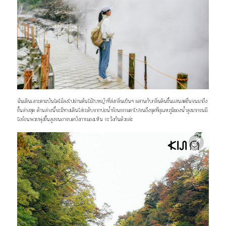
ฉันเดินเลาะตามบันไดไม้ลงไปผ่านต้นไม้ใบหญ้าที่ส่งกลิ่นเย็นๆ ผสานกับกลิ่นดินชื้นแสนสดชื่นจนมาถึง
ชั้นล่างสุด ด้านล่างนี้จะมีทางเดินไล่ระดับจากบ่อน้ำร้อนธรรมดาไปจนถึงจุดที่อุณหภูมิของน้ำสูงมากจนมี
ไอร้อนพวยพุ่งขึ้นสูงจนอาจบดบังการมองเห็น ระวังกันด้วยล่ะ