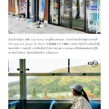
ฉันนั่งรถบัสอุโกะ คตซือ (Ugo Kotsu) จากจุดขึ้นรถหมายเลข 1 ด้านหน้าสถานีรถไฟยูซาวะไปลงที่
ป้าย Oyasu Hot Spring Ski Resort (
小安温泉スキー場前
) ภายในรถบัสถ้านับรวมฉันแล้วมีผู้
โดยสารไม่ถึง 5 คนด้วยซ้ำ รถบัสท้องถิ่นกับวิวชนบทธรรมดา ความงามแบบที่ไม่ได้แต่งแต้มช่วยให้รู้สึก
สบายใจเป็นพิเศษ ปฏิเสธไม่ได้เลยจริงๆ ว่าฉันชอบมาก