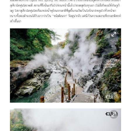
ฉันเลือกลงที่ป้าย Oyasu Hot Spring Ski Resort เพราะป้ายรถบัสนี้จะอยู่ตรงกับทางลงไปยังโอยา
สุเคียวไดฟุนโตะพอดี สถานที่ซึ่งฉันเกริ่นไปก่อนหน้านี้แล้วว่าฮอตสุดในหุบเขา (ไม่เชื่อก็ลองเสิร์ชในกูเกิ
ลดู) โอยาสุเคียวไดฟุนโตะคือแหล่งน้ำพุร้อนธรรมชาติที่ผุดขึ้นจนเกิดเป็นไอร้อนปกคลุมไปทั่วหน้าผา
ขนาบทั้งสองด้านจนได้รับฉาวาว่าเป็น “หม้อต้มนรก” ฟังดูน่ากลัว แต่นี่เป็นความงดงามที่ธรรมชาติสรรค์
สร้างขึ้นมา