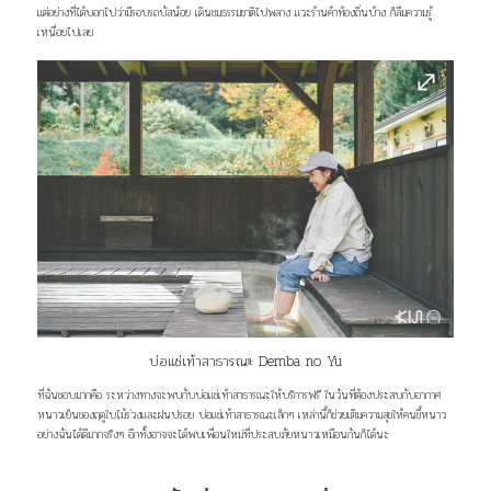
แต่อย่างที่ได้บอกไปว่ามีรอบรถบัสน้อย เดินชมธรรมชาติไปพลาง แวะร้านค้าท้องถิ่นบ้าง ก็ลืมความรู้
เหนื่อยไปเลย
บ่อแช่เท้าสาธารณะ Demba no Yu
ที่ฉันชอบมากคือ ระหว่างทางจะพบกับบ่อแช่เท้าสาธารณะให้บริการฟรี ในวันที่ต้องประสบกับอากาศ
หนาวเย็นของฤดูใบไม้ร่วงและฝนปรอย บ่อแช่เท้าสาธารณะเล็กๆ เหล่านี้ก็ช่วยเติมความสุขให้คนขี้หนาว
อย่างฉันได้ดีมากจริงๆ อีกทั้งอาจจะได้พบเพื่อนใหม่ที่ประสบภัยหนาวเหมือนกันก็ได้นะ