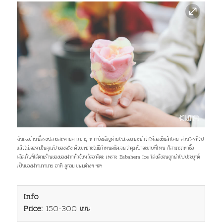
ฉันเจอร้านนี้ตรงปลายสะพานคาวารายุ หากบังเอิญผ่านไปเจอแนะนำว่าให้ลองชิมสักโคน ส่วนใครที่ไป
แล้วไม่เจอรถเข็นคุณป้าของจริง ด้วยเพราะไม่มีกำหนดชัดเจนว่าคุณป้าจะขายที่ไหน ก็สามารถหาซื้อ
ผลิตภัณฑ์ได้ตามร้านของของฝากทั่วจังหวัดอาคิตะ เพราะ Babahera Ice โด่งดังจนถูกนำไปประยุกต์
เป็นของฝากมากมาย อาทิ ลูกอม ขนมต่างๆ ฯลฯ
Info
Price:
150-300 เยน