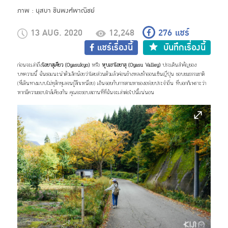
ภาพ : นุสบา ชินพงศ์พาณิชย์
13 AUG. 2020
12,248
276
แชร์
แชร์เรื่องนี้
บันทึกเรื่องนี้
ก่อนจะเล่าถึง
โอยาสุเคียว (Oyasukyo)
หรือ
หุบเขาโอยาสุ (Oyasu Valley)
ประเด็นสำคัญของ
บทความนี้ ฉันขอแนะนำตัวเล็กน้อยว่าโดยส่วนตัวแล้วค่อนข้างหลงรักออนเซ็นญี่ปุ่น ชอบชมธรรมชาติ
(ที่เดินทางแบบไม่ทุลักทุเลจนรู้สึกเหนื่อย) เอ็นจอยกับการตามหาของอร่อยประจำถิ่น ที่บอกก็เพราะว่า
หากมีความชอบใกล้เคียงกัน คุณจะชอบสถานที่ที่ฉันจะเล่าต่อไปนี้แน่นอน