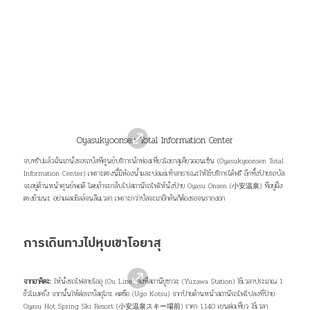
08 ปิดท้ายด้วยซอฟต์ครีมเนียนละมุน Kurikoma