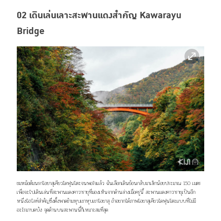
02 เดินเล่นเลาะสะพานแดงสำคัญ Kawarayu
Bridge
ชมหม้อต้มนรกโอยาสุเคียวไดฟุนโตะจนพอใจแล้ว ฉันเลือกเดินย้อนกลับมาเล็กน้อยประมาณ 150 เมตร
เพื่อจะไปเดินเล่นที่สะพานแดงคาวารายุที่มองเห็นจากด้านล่างเมื่อครู่นี้ สะพานแดงคาวารายุเป็นอีก
หนึ่งไฮไลท์สำคัญซึ่งตั้งพาดข้ามหุบเขาหุบเขาโอยาสุ ถ้าอยากได้ภาพโอยาสุเคียวไดฟุนโตะแบบที่ไม่มี
อะไรมาบดบัง จุดด้านบนสะพานนี้ก็เหมาะสมที่สุด