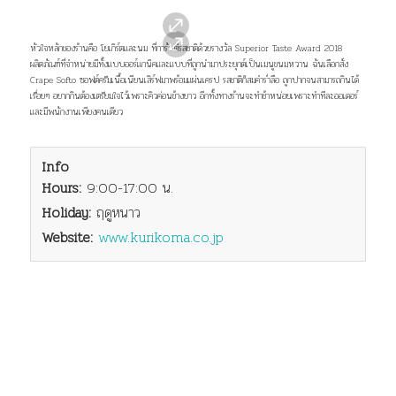
Info
Entrance Fee:
ฟรี