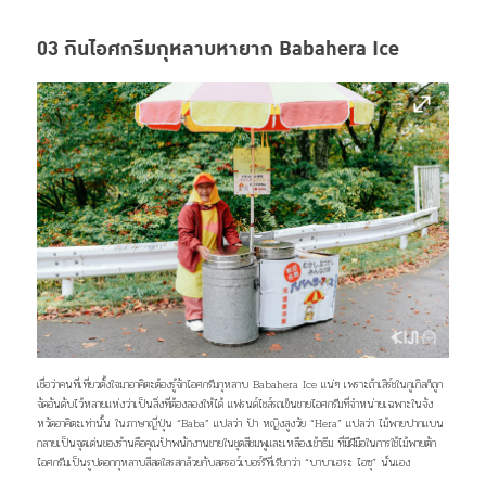
03 กินไอศกรีมกุหลาบหายาก Babahera Ice
เชื่อว่าคนที่เที่ยวตั้งใจมาอาคิตะต้องรู้จักไอศกรีมกุหลาบ Babahera Ice แน่ๆ เพราะถ้าเสิร์ชในกูเกิลก็ถูก
จัดอันดับไว้หลายแห่งว่าเป็นสิ่งที่ต้องลองให้ได้ แฟรนด์ไชส์รถเข็นขายไอศกรีมที่จำหน่ายเฉพาะในจัง
หวัดอาคิตะเท่านั้น
ในภาษาญี่ปุ่น “Baba” แปลว่า ป้า หญิงสูงวัย “Hera” แปลว่า ไม้พายปากแบน
กลายเป็นจุดเด่นของร้านคือคุณป้าพนักงานขายในชุดสีชมพูและเหลืองเข้าธีม ที่มีฝีมือในการใช้ไม้พายตัก
ไอศกรีมเป็นรูปดอกกุหลาบสีสดใสรสกล้วยกับสตรอว์เบอร์รีที่เรียกว่า “บาบาเฮระ ไอซุ” นั่นเอง