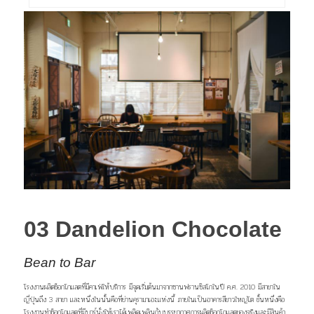
–
03 Dandelion Chocolate
Bean to Bar
โรงงานผลิตช็อกโกแลตที่มีคาเฟ่ให้บริการ มีจุดเริ่มต้น
มาจากซานฟรานซิสโกในปี ค.ศ. 2010 มีสาขาใน
ญี่ปุ่นถึง
3 สาขา และหนึ่งในนั้นคือที่ย่านคุรามาเอะแห่งนี้ ภายในเป็นอาคารสีขาวใหญ่โต ชั้นหนึ่งคือ
โรงงานทำช็อกโกแลตที่มีบาร์นั่งให้เราได้เพลิดเพลินกับบรรยากาศการผลิตช็อกโกแลตของ
จริงและมีสินค้า