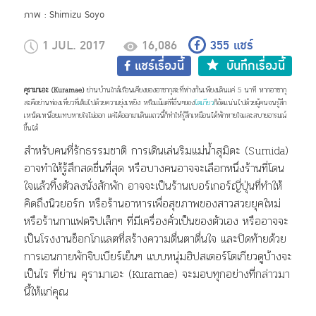
ภาพ : Shimizu Soyo
1 JUL. 2017
16,086
355
แชร์
แชร์เรื่องนี้
บันทึกเรื่องนี้
คุรามาเอะ (Kuramae)
ย่านบ้านใกล้เรือนเคียงของอาซากุสะที่ห่างกันเพียงเดินแค่ 5 นาที หากอาซากุ
สะคือย่านท่องเที่ยวที่เต็มไปด้วยความยุ่งเหยิง หรือแม้แต่ที่อื่นๆของ
โตเกียว
ก็อัดแน่นไปด้วยผู้คนจนรู้สึก
เหน็ดเหนื่อยแทบหายใจไม่ออก แค่ได้ออกมาเดินแถวนี้ก็ทำให้รู้สึกเหมือนได้พักหายใจและสบายอารมณ์
ขึ้นได้
สำหรับคนที่รักธรรมชาติ การเดินเล่นริมแม่น้ำสุมิดะ (Sumida)
อาจทำให้รู้สึกสดชื่นที่สุด หรือบางคนอาจจะเลือกหนึ่งร้านที่โดน
ใจแล้ว
ทิ้งตัวลงนั่งสักพัก อาจจะเป็นร้านเบอร์เกอร์ญี่ปุ่นที่ทำให้
คิดถึงนิวยอร์ก หรือร้านอาหารเพื่อสุขภาพของสาวสวยยุคใหม่
หรือร้านกาแฟดริปเล็กๆ ที่มีเครื่องคั่วเป็นของตัวเอง หรืออาจจะ
เป็นโรงงานช็อกโกแลตที่สร้างความตื่นตาตื่นใจ และปิดท้ายด้วย
การเอนกายพักจิบเบียร์เย็นๆ แบบหนุ่มฮิปสเตอร์โตเกียวดูบ้างจะ
เป็นไร ที่ย่าน คุรามาเอะ
(Kuramae)
จะมอบทุกอย่างที่กล่าวมา
นี้ให้แก่คุณ