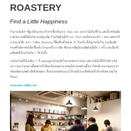
ROASTERY
Find a Little Happiness
ร้านกาแฟเล็กๆ ที่ดูเหมือนเหมาะกับการซื้อกลับแบบ
Take Out มากกว่านั่งกินที่ร้าน แต่เบื้องหลังเต็ม
ไปด้วย
ความพิถีพิถันในกาแฟทุกเมล็ด ร้านเปิดตัวเมื่อปี ค.ศ. 2013
และมีสาขามากถึง 3 สาขา แต่สาขาที่
เราแนะนำคือ
Sol’s
Coffee Roastery ที่มีเครื่องคั่วขนาด 10 กิโลกรัม ตั้งอยู่ภายในร้าน และมีเมล็ด
กาแฟคั่วพิเศษให้เลือกซื้อกลับบ้าน
มากถึง 8 ชนิด ที่ผ่านการคัดเลือกเมล็ดด้วยมือถึง 2 ครั้ง
และเลือกใช้
เมล็ดสดที่เก็บมาไม่เกิน 1 ปีเท่านั้น
ภายในร้านมีที่นั่งเพียง 7 ที่ และเมนูส่วนใหญ่ก็เป็น
กาแฟมากกว่าขนม แต่การได้นั่งที่นี่ทำให้เราเห็น
กระบวนการ
ทุกอย่างตั้งแต่การคั่วที่ส่งกลิ่นหอมอบอวลจนถึงการชง
อย่างตั้งใจ ถ้าใครมีเวลาเราขอแนะนำ
ให้ลองชิมกาแฟดริป
สักตัวตามชอบ ซึ่งสามารถขอคำแนะนำกับพนักงานที่พร้อม
ให้บริการด้วยความเป็น
กันเอง
www.sols-coffee.com