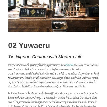
–
02 Yuwaeru
Tie Nippon Custom with Modern Life
ร้านอาหารเพื่อสุขภาพที่มีจุ
ดเด่นอยู่ที่ข้าวกล้องคุณภาพดี
จาก
จังหวัด
อิบารากิ (
Ibaraki
)
ภายในร้านจะแบ่
งออกเป็น
2
ส่วน คือส่วนร้านอาหารและร้านขายวั
ตถุดิบประกอบอาหาร
มีข้าวกล้
อง
แบรนด์
Yuwaeru
ตามชื่อร้านเป็นสินค้าหลัก วางจำหน่ายทั้งข้าวสารและข้
าวสำเร็จรูปพร้อมทานเพียงอุ่
นในเตาไมโครเวฟ ข้าวพร้อมทานนี้มีให้เลือกย่อยๆ อีกหลายสูตร ทั้งแบบผสมถั่วแดง ผสมข้าวดำ หรือผสม
ธัญพืชถึง
14
ชนิด นอกจากนี้ยังมีวัตถุดิ
บประกอบอาหารอื่นๆ อีกด้วย ที่น่าสนใจและเหมาะแก่การซื้
อก
ลับมาเมืองไทย คือ คัตสึโอะบุชิและเครื่องปรุงต่
างๆ ของญี่ปุ่น ที่คัดสรรคุณภาพมาให้แล้ว
ในส่วนของร้านอาหารนั้น เสิร์ฟอาหารดั้งเดิมของญี่ปุ่น
ตามหลัก Ichiju-Sansai หมายถึง อาหารหนึ่ง
มื้อของคนญี่ปุ่น
จะประกอบไปด้วยซุป 1 ถ้วยและกับข้าว 3 อย่าง ตักแบ่งใส่ถ้วยหน้าตาสวยงาม เสิร์ฟ
ออกมาเป็นชุดอาหารพร้อม
ข้าวกล้องสูตรเฉพาะของร้าน ที่ผ่านการหุงด้วยหม้อแรงดัน
และเก็บไว้นานถึง
3 วัน ในอุณหภูมิ 70 องศา จนทำให้ข้าวเหนียวนุ่มแต่ผิวเมล็ดแห้งติดเกรียมนิดๆ ส่งกลิ่นหอมลุ่มลึก