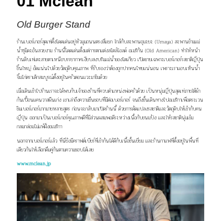
01 Mclean
Old Burger Stand
ร้านเบอร์เกอร์สุดเท่ตั้งโดดเด่นอยู่หัวมุมถนนตรงสี่แยก
ใกล้กับสะพานอุมะยะ (Umaya) สะพานข้ามแม่
น้ำซุมิดะ
อันสวยงาม ร้านนี้โดดเด่นตั้งแต่การตกแต่งสไตล์โอลด์ อเมริกัน
(Old American) ทำให้หน้า
ร้านดิบเท่เตะสายตาเหนือบรรยา
กาศเงียบสงบริมแม่น้ำของโตเกียว เปิดขายเฉพาะเบอร์เกอร์
รสชาติญี่ปุ่น
ชิ้นใหญ่ อัดแน่นไปด้วยวัตถุดิบคุณภาพ
ที่รับรองว่าต้องถูกปากคนไทยแน่นอน เพราะเราแอบเห็น
น้ำ
จิ้มไก่ตราเด็กสมบูรณ์ตั้งอยู่ในครัวตอนแวะมาชิมด้วย
เมื่อเดินเข้าไปร้านเราจะได้พบกับเจ้าของร้านที่ควบ
ตำแหน่งพ่อครัวด้วย เป็นหนุ่มญี่ปุ่นสุดเท่ภายใต้ผ้า
กันเปื้อน
แคนวาสผืนเก่ง เขาเล่าถึงความชื่นชอบที่มีต่อเบอร์เกอร์
จนถึงขั้นเดินทางไปอเมริกาเพื่อตระเวน
ชิมเบอร์เกอร์
มากมายหลายสูตร ก่อนจะกลับมาเปิดร้านนี้ ด้วยการดัดแปลง
รสชาติและวัตถุดิบให้เข้ากับคน
ญี่ปุ่น ออกมาเป็นเบอร์เกอร์
คุณภาพดีที่มีส่วนผสมพอดีระหว่างเนื้อกับขนมปัง และให้
รสชาตินุ่มเข้ม
กลมกล่อมไม่แพ้ฝั่งอเมริกา
นอกจากเบอร์เกอร์แล้ว ที่นี่ยังมีคราฟต์เบียร์ที่เข้ากันได้ดี
กับเนื้อชั้นเยี่ยม และร้านกาแฟที่ตั้งอยู่ในพื้นที่
เดียวกันให้
เลือกดื่มคู่กันตามความชอบได้เลย
www.mclean.jp