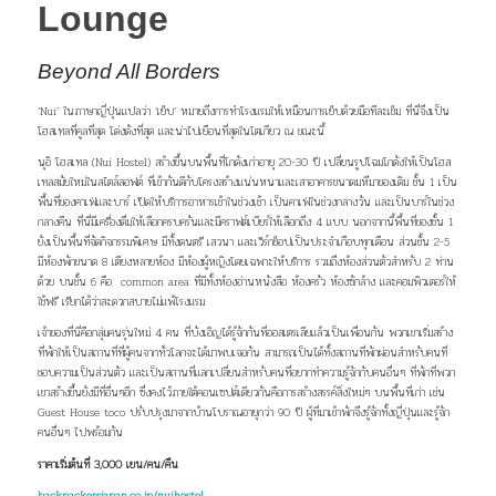
Lounge
Beyond All Borders
‘Nui’ ในภาษาญี่ปุ่นแปลว่า ‘เย็บ’ หมายถึงการทำโรงแรม
ให้เหมือนการเย็บด้วยมือทีละเข็ม ที่นี่จึงเป็น
โฮสเทลที่คูลที่สุด
โด่งดังที่สุด และน่าไปเยือนที่สุดในโตเกียว ณ ขณะนี้
นุอิ โฮสเทล (Nui Hostel) สร้างขึ้นบนพื้นที่โกดังเก่าอายุ
20-30 ปี เปลี่ยนรูปโฉมโกดังให้เป็นโฮส
เทลสมัยใหม่ในสไตล์ลอฟต์ ที่เข้ากันดีกับโครงสร้างแน่นหนาและเสาอาคารขนาดมหึมา
ของเดิม ชั้น 1 เป็น
พื้นที่ของคาเฟ่และบาร์ เปิดให้บริการ
อาหารเช้าในช่วงเช้า เป็นคาเฟ่ในช่วงกลางวัน และเป็นบาร์ใน
ช่วง
กลางคืน ที่นี่มีเครื่องดื่มให้เลือกครบครันและมีคราฟต์เบียร์
ให้เลือกถึง 4 แบบ นอกจากนี้พื้นที่ของชั้น 1
ยังเป็นพื้นที่จัด
กิจกรรมพิเศษ มีทั้งดนตรี เสวนา และเวิร์กช็อปเป็นประจำเกือบทุกเดือน ส่วนชั้น 2-5
มีห้องพักขนาด 8 เตียงหลายห้อง
มีห้องผู้หญิงโดยเฉพาะให้บริการ รวมถึงห้องส่วนตัวสำหรับ
2 ท่าน
ด้วย บนชั้น 6 คือ
common area ที่มีทั้งห้อง
อ่าน
หนังสือ ห้องครัว ห้องซักล้าง และคอมพิวเตอร์ให้
ใช้ฟรี
เรียกได้ว่าสะดวกสบายไม่แพ้โรงแรม
เจ้าของที่นี่คือกลุ่มคนรุ่นใหม่ 4 คน ที่บังเอิญได้รู้จักกันที่ออสเตรเลียแล้วเป็นเพื่อนกัน พวกเขาเริ่มสร้าง
ที่พักให้เป็น
สถานที่ที่ผู้คนจากทั่วโลกจะได้มาพบเจอกัน สามารถเป็นได้ทั้ง
สถานที่พักผ่อนสำหรับคนที่
ชอบความเป็นส่วนตัว และเป็น
สถานที่แลกเปลี่ยนสำหรับคนที่อยากทำความรู้จักกับคนอื่นๆ
ที่พักที่พวก
เขาสร้างขึ้นยังมีที่อื่นๆอีก ซึ่งคงไว้ภายใต้คอนเซปต์
เดียวกันคือการสร้างสรรค์สิ่งใหม่ๆ บนพื้นที่เก่า เช่น
Guest
House toco ปรับปรุงมาจากบ้านโบราณอายุกว่า 90 ปี
ผู้ที่มาเข้าพักจึงรู้จักทั้งญี่ปุ่นและรู้จัก
คนอื่นๆ ไปพร้อมกัน
ราคาเริ่มต้นที่ 3,000 เยน/คน/คืน
backpackersjapan.co.jp/nuihostel