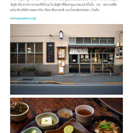
วัตถุดิบที่นำมาทำอาหารของที่นี่ล้วนเป็นวัตถุดิบที่
คัดสรรคุณภาพมาแล้วทั้งนั้น
เช่น
พยายามใช้ผัก
ออร์แกนิกหรือผักปลอดสารพิษ เลือกเกลือธรรมชาติ และน้ำตาลอ้อย
ไม่ฟอก เป็นต้น
www.yuwaeru.co.jp