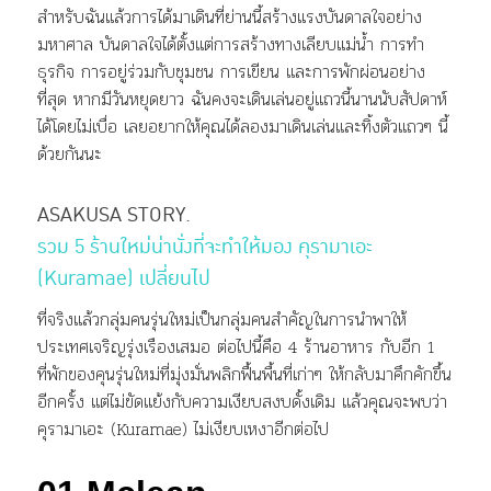
สำหรับฉันแล้วการได้มาเดินที่ย่านนี้สร้างแรงบันดาลใจอย่าง
มหาศาล บันดาลใจได้ตั้งแต่การสร้างทางเลียบแม่น้ำ การทำ
ธุรกิจ การอยู่ร่วมกับชุมชน การเขียน และการพักผ่อนอย่าง
ที่สุด หากมีวันหยุดยาว ฉันคงจะเดินเล่นอยู่แถวนี้นานนับสัปดาห์
ได้โดยไม่เบื่อ เลยอยากให้คุณได้ลองมาเดินเล่นและทิ้งตัวแถวๆ นี้
ด้วยกันนะ
–
ASAKUSA STORY.
รวม 5 ร้านใหม่น่านั่งที่จะทำให้มอง คุรามาเอะ
(Kuramae) เปลี่ยนไป
ที่จริงแล้วกลุ่มคนรุ่นใหม่เป็นกลุ่มคนสำคัญในการนำพาให้
ประเทศเจริญรุ่งเรืองเสมอ ต่อไปนี้คือ 4 ร้านอาหาร กับอีก 1
ที่พักของคุนรุ่นใหม่ที่มุ่งมั่นพลิกฟื้นพื้นที่เก่าๆ ให้กลับมาคึกคักขึ้น
อีกครั้ง แต่ไม่ขัดแย้งกับความเงียบสงบดั้งเดิม แล้วคุณจะพบว่า
คุรามาเอะ (Kuramae) ไม่เงียบเหงาอีกต่อไป
–