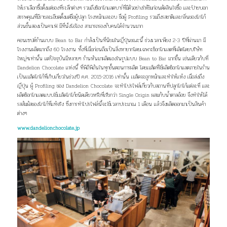
ให้เราเลือกซื้อตั้งแต่ของที่ระลึกต่างๆ รวมถึงช็อกโกแลตบาร์ที่มีตัวอย่างให้ชิมก่อนตัดสินใจซื้อ และป้าย
บอก
สรรพคุณที่มีรายละเอียดตั้งแต่ชื่อผู้ปลูก โรงหมักและอบ ชื่อผู้ Profiling รวมถึงรสชาติและกลิ่นของโกโก้
ส่วนชั้นสองเป็นคาเฟ่ มีที่นั่งโอ่โถง สามารถรองรับคนได้จำนวนมาก
คอนเซปต์ร้านแบบ Bean to Bar กำลังเป็นที่นิยมในญี่ปุ่นขณะนี้ ช่วงเวลาเพียง 2-3 ปีที่ผ่านมา มี
โรงงานผลิตมากถึง 60 โรงงาน ทั้งที่เมื่อก่อนถือเป็นสิ่งหายากโดยเฉพาะ
ช็อกโกแลตที่ผลิตโดยบริษัท
ใหญ่ๆเท่านั้น แต่ปัจจุบันมีหลายๆ
ร้าน
หันมาผลิตเองในรูปแบบ Bean to Bar มากขึ้น เช่นเดียวกับที่
Dandelion Chocolate แห่งนี้ ที่พิถีพิถันในทุกขั้นตอนการผลิต โดยเมล็ดที่ใช้ผลิตช็อกโกแลตภายในร้าน
เป็นเมล็ด
โกโก้ที่เก็บเกี่ยวในช่วงปี ค.ศ. 2015-2016 เท่านั้น เมล็ดจะถูกหมักและทำให้แห้ง เมื่อส่งถึง
ญี่ปุ่น ผู้ Profiling ของ Dandelion Chocolate จะทำโปรไฟล์เกี่ยวกับสถานที่ปลูก
โกโก้แต่ละที่ และ
ผลิตช็อกโกแลตแบบใช้เมล็ดโกโก้ชนิดเดียวหรือที่เรียกว่า Single Origin ผสมกับน้ำตาลอ้อย จึงทำให้
ได้
รสสัมผัสของโกโก้ที่แท้จริง ซึ่งการทำโปรไฟล์นี้จะใช้เวลา
ประมาณ 1 เดือน แล้วจึงผลิตออกมาเป็นสินค้า
ต่างๆ
www.dandelionchocolate.jp