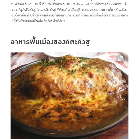
รถไฟชินคันเซ็นผ่าน รวมถึงเป็นจุดเปลี่ยนรถไฟ JR และ Monorail ทำให้เดินทางไปไหนต่อไหนได้
สะดวกที่สุดในคิตะคิวชู ในขณะเดียวกันค่าที่พักต่อคืนเฉลี่ยอยู่ที่ 1,000-2,000 บาทเท่านั้น บริเวณโดย
รอบยังรายล้อมด้วยห้างสรรพสินค้าและร้านอาหารมากมาย ต่อให้กลับมาห้องพักหลังจากเที่ยวชมธรรมชาติ
มาทั้งวันก็ยังสามารถเดินเล่น ชิม ช็อปต่อได้ง่ายๆ
อาหารพื้นเมืองของคิตะคิวชู