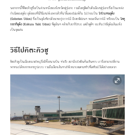
นอกจากนี้ที่คิตะคิวชูซึ่งเป็นส่วนหนึ่งของจังหวัดฟุกุโอกะ รวมถึงอยู่ติดกับตัวเมืองฟุกุโอกะซึ่งเป็นแหล่ง
กำเนิดของอุด้ง อุด้งของที่นี่ก็มีเสน่ห์เฉพาะตัวที่น่าลิ้มลองไม่แพ้กัน ไม่ว่าจะเป็น
โกโบเทนอุด้ง
(Goboten Udon)
ซึ่งเป็นอุด้งท็อปด้วยเทมปุระรากไม้ มีรสชาติอ่อนๆ หอมกลิ่นรากไม้ หรือจะเป็น
โคคุ
ระยากิอุด้ง (Kokura Yaki Udon)
ที่ดูเผินๆ คล้ายกับยากิโซบะ แต่ถ้าดูดีๆ จะเห็นว่าใช้อุด้งเส้นแห้ง
เป็นจุดเด่น
วิธีไปคิตะคิวชู
คิตะคิวชูเป็นเมืองขนาดใหญ่จึงมีทั้งสนามบิน ท่าเรือ สถานีรถไฟชินคันเซ็นครบ เราจึงสามารถใช้ยาน
พาหนะได้หลากหลายรูปแบบ รวมถึงเลือกเส้นทางให้เหมาะสมตามทริปที่เตรียมไว้ได้อย่างสะดวก