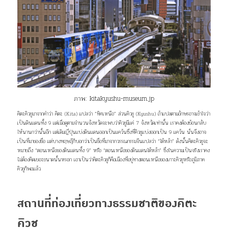
ภาพ:
kitakyushu-museum.jp
คิตะคิวชูมาจากคำว่า คิตะ (Kita) แปลว่า “ทิศเหนือ” ส่วนคิวชู (Kyushu) ถ้าแปลตามอักษรอาจเข้าใจว่า
เป็นดินแดนทั้ง 9 แต่เมื่อดูตามจำนวนจังหวัดจะพบว่าคิวชูมีแค่ 7 จังหวัดเท่านั้น เราคงต้องย้อนกลับ
ให้นานกว่านั้นอีก แต่เดิมญี่ปุ่นแบ่งดินแดนออกเป็นแคว้นซึ่งที่คิวชูแบ่งออกเป็น 9 แคว้น นั่นจึงอาจ
เป็นที่มาของชื่อ แต่บางทฤษฎีก็บอกว่าเป็นชื่อที่มาจากวรรณกรรมจีนแปลว่า “ใต้หล้า” ดังนั้นคิตะคิวชูจะ
หมายถึง “ตอนเหนือของดินแดนทั้ง 9” หรือ “ตอนเหนือของดินแดนใต้หล้า” ซึ่งในความเป็นจริงเราคง
ไม่ต้องคิดเยอะขนาดนั้นหรอก เอาเป็นว่าคิตะคิวชูก็คือเมืองที่อยู่ทางตอนเหนือของเกาะคิวชูหรือภูมิภาค
คิวชูก็พอแล้ว
สถานที่ท่องเที่ยวทางธรรมชาติของคิตะ
คิวชู