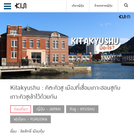
เที่ยวญี่ปุ่น
ร้านอาหารญี่ปุ่น
ค้นหา
เลือกย่าน
ค้นหา
Kitakyushu : คิตะคิวชู เมืองที่เชื่อมเกาะฮอนชูกับ
เกาะคิวชูเข้าไว้ด้วยกัน
ท่องเที่ยว
ญี่ปุ่น - JAPAN
คิวชู - KYUSHU
ฟุกุโอกะ - FUKUOKA
เรื่อง : ลิขสิทธิ์ เมืองคุ้ม