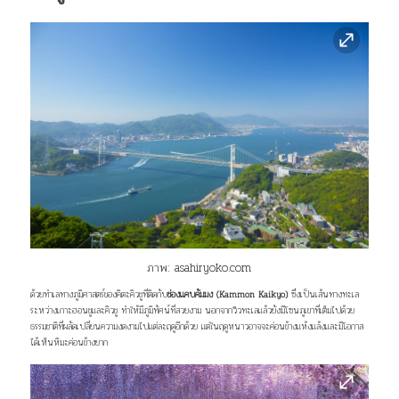
ภาพ:
asahiryoko.com
ด้วยทำเลทางภูมิศาสตร์ของคิตะคิวชูที่ติดกับ
ช่องแคบคัมมง (Kammon Kaikyo)
ซึ่งเป็นเส้นทางทะเล
ระหว่างเกาะฮอนชูและคิวชู ทำให้มีภูมิทัศน์ที่สวยงาม นอกจากวิวทะเลแล้วยังมีโซนภูเขาที่เต็มไปด้วย
ธรรมชาติที่ผลัดเปลี่ยนความงดงามไปแต่ละฤดูอีกด้วย แต่ในฤดูหนาวอาจจะค่อนข้างแห้งแล้งและมีโอกาส
ได้เห็นหิมะค่อนข้างยาก