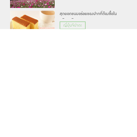
สุดยอดขนมอร่อยของฝากที่ต้องซื้อใน
ภูมิภาคคิวชู
ญี่ปุ่นจิปาถะ
แชร์
ติดตาม
TOP
Fukuoka : 6 ร้านอาหารและภัตตาคาร
วิวสวยทั่วฟุกุโอกะ
ท่องเที่ยว
Share on Facebook
Tweet this
ARCHIVE
Cancel