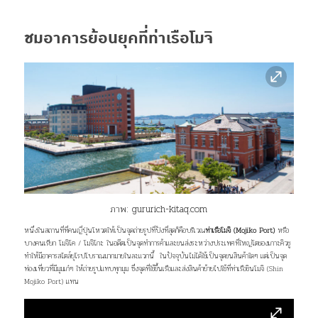
ชมอาคารย้อนยุคที่ท่าเรือโมจิ
ภาพ:
gururich-kitaq.com
หนึ่งในสถานที่ที่คนญี่ปุ่นโหวตให้เป็นจุดถ่ายรูปที่ปังที่สุดก็คือบริเวณ
ท่าเรือโมจิ (Mojiko Port)
หรือ
บางคนเรียก โมจิโค / โมจิโกะ ในอดีตเป็นจุดทำการค้าและขนส่งระหว่างประเทศที่ใหญ่โตของเกาะคิวชู
ทำให้มีอาคารสไตล์ยุโรปโบราณมากมายในละแวกนี้ ในปัจจุบันไม่ได้ใช้เป็นจุดขนสินค้าใดๆ แต่เป็นจุด
ท่องเที่ยวที่มีมุมเก๋ๆ ให้ถ่ายรูปแทบทุกมุม ซึ่งจุดที่ใช้ขึ้นเรือและส่งสินค้าย้ายไปใช้ที่ท่าเรือชินโมจิ (Shin
Mojiko Port) แทน