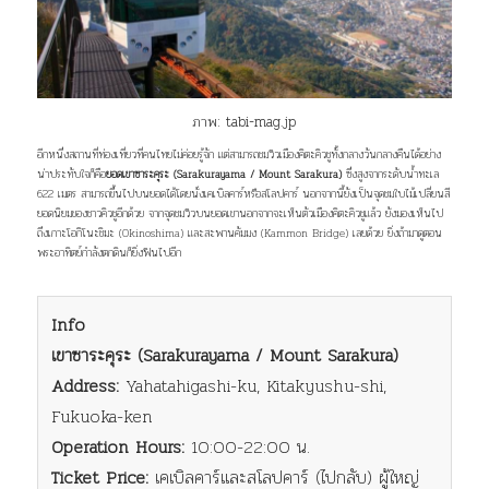
ภาพ:
tabi-mag.jp
อีกหนึ่งสถานที่ท่องเที่ยวที่คนไทยไม่ค่อยรู้จัก แต่สามารถชมวิวเมืองคิตะคิวชูทั้งกลางวันกลางคืนได้อย่าง
น่าประทับใจก็คือ
ยอดเขาซาระคุระ (Sarakurayama / Mount Sarakura)
ซึ่งสูงจากระดับน้ำทะเล
622 เมตร สามารถขึ้นไปบนยอดได้โดยนั่งเคเบิลคาร์หรือสโลปคาร์ นอกจากนี้ยังเป็นจุดชมใบไม้เปลี่ยนสี
ยอดนิยมของชาวคิวชูอีกด้วย จากจุดชมวิวบนยอดเขานอกจากจะเห็นตัวเมืองคิตะคิวชูแล้ว ยังมองเห็นไป
ถึงเกาะโอกิโนะชิมะ (Okinoshima) และสะพานคัมมง (Kammon Bridge) เลยด้วย ยิ่งถ้ามาดูตอน
พระอาทิตย์กำลังตกดินก็ยิ่งฟินไปอีก
Info
เขาซาระคุระ (Sarakurayama / Mount Sarakura)
Address:
Yahatahigashi-ku, Kitakyushu-shi,
Fukuoka-ken
Operation Hours:
10:00-22:00 น.
Ticket Price:
เคเบิลคาร์และสโลปคาร์ (ไปกลับ) ผู้ใหญ่