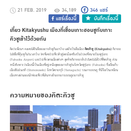
21 FEB. 2019
34,189
346
แชร์
แชร์เรื่องนี้
บันทึกเรื่องนี้
เที่ยว Kitakyushu เมืองที่เชื่อมเกาะฮอนชูกับเกาะ
คิวชูเข้าไว้ด้วยกัน
คิดว่าเพื่อนๆ คงเคยได้ยินชื่อของเกาะคิวชูกันมาบ้าง แต่ถ้าเป็นชื่อเมือง
คิตะคิวชู (Kitakyushu)
ก็อาจจะ
ไม่ใช่ชื่อที่คุ้นหูกันในวงกว้าง ใครที่เคยไปเที่ยวคิวชูโดยนั่งเครื่องบินไปลงที่สนามบินฟุกุโอกะ
(Fukuoka Airport) และไปเที่ยวตามเมืองต่างๆ สุดท้ายก็อาจจะกลับไปโดยไม่ได้ไปที่คิตะคิวชู ส่วน
หนึ่งก็เพราะว่าเมืองนี้เป็นเมืองที่อยู่เหนือสุดของเกาะคิวชูในจังหวัดฟุกุโอกะ (Fukuoka) ซึ่งเชื่อมกับ
เมืองชิโมโนเซกิ (Shimonoseki) จังหวัดยามากุจิ (Yamaguchi) บนเกาะฮอนชู ที่นี่จึงเป็นเหมือน
เมืองทางผ่านของนักท่องเที่ยวที่เดินทางข้ามจากเกาะฮอนชูมาเกาะคิวชู
ความหมายของคิตะคิวชู