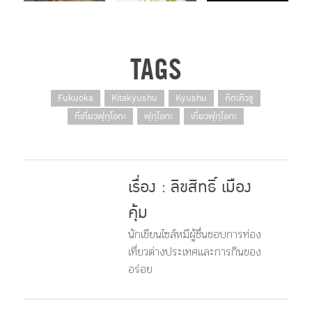
TAGS
Fukuoka
Kitakyushu
Kyushu
คิตะคิวชู
ที่เที่ยวฟุกุโอกะ
ฟุกุโอกะ
เที่ยวฟุกุโอกะ
เรื่อง : ลิขสิทธิ์ เมือง
คุ้ม
นักเขียนไซส์หมีผู้ชื่นชอบการท่อง
เที่ยวต่างประเทศและการกินของ
อร่อย