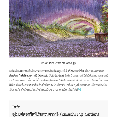
ภาพ:
kitakyushu-area.jp
ในช่วงเดือนเมษายนถึงเดือนพฤษภาคมจะเป็นช่วงฤดูใบไม้ผลิ เป็นโอกาสดีที่จะได้ชมความงดงามของ
อุโมงค์ดอกวิสทีเรียสวนคาวาจิ (Kawachi Fuji Garden)
ซึ่งถ้าเป็นสวนดอกไม้ทั่วไปจะสามารถชมดอกวิ
สทีเรียสีม่วงอ่อนเท่านั้น แต่ที่นี่เราจะได้ชมอุโมงค์ดอกวิสทีเรียหลากสีสันสวยสะกดราวกับใช้สีย้อมขึ้นมาเลย
ทีเดียว ถ้าใครตั้งใจจะไปจำเป็นต้องซื้อตั๋วล่วงหน้าได้จากเว็บไซต์และศูนย์บริการต่างๆ เนื่องจากช่วงพีค
เป็นช่วงเดียวกับวันหยุดโกลเด้นวีคของญี่ปุ่น อ่านรายละเอียดเพิ่มเติมได้
ที่นี่
Info
อุโมงค์ดอกวิสทีเรียสวนคาวาจิ (Kawachi Fuji Garden)