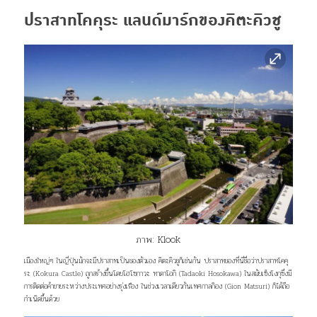
ปราสาทโคคุระ แลนด์มาร์กของคิตะคิวชู
ภาพ:
Klook
เมืองใหญ่ๆ ในญี่ปุ่นมักจะมีปราสาทเป็นของตัวเอง คิตะคิวชูก็เช่นกัน ปราสาทของที่นี่ชื่อว่าปราสาทโคคุ
ระ (Kokura Castle) ถูกสร้างขึ้นโดยโฮโซกาวะ ทาดาโอกิ (Tadaoki Hosokawa) ในสมัยเซ็งโงกุซึ่งมี
การติดต่อค้าขายระหว่างประเทศอย่างรุ่งเรือง ในช่วงเวลาเดียวกันเทศกาลกิอง (Gion Matsuri) ก็ได้ถือ
กำเนิดขึ้นด้วย