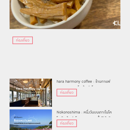
ท่องเที่ยว
hara harmony coffee : ร้านกาแฟ
บนรถรางสุดเรโทรในฟุกุโอกะ
ท่องเที่ยว
Nokonoshima : หนึ่งวันบนเกาะโนโค
โนะชิมะในฟุกุโอกะ บอกหมดทั้งพิกัดชิม
ท่องเที่ยว
ชิล และถ่ายรูปสวย