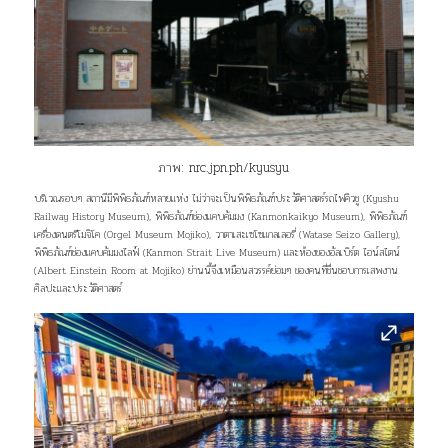
ภาพ:
nrc.jpn.ph/kyusyu
บริเวณรอบๆ สถานีมีพิพิธภัณฑ์หลายแห่ง ไม่ว่าจะเป็นพิพิธภัณฑ์ประวัติศาสตร์รถไฟคิวชู (Kyushu
Railway History Museum), พิพิธภัณฑ์ช่องแคบคัมมง (Kanmonkaikyo Museum), พิพิธภัณฑ์
เครื่องดนตรีโมจิโค (Orgel Museum Mojiko), วาตาเสะเซโซแกลเลอรี่ (Watase Seizo Gallery),
พิพิธภัณฑ์ช่องแคบคัมมงไลฟ์ (Kanmon Strait Live Museum) และห้องของอัลเบิร์ต ไอน์สไตน์
(Albert Einstein Room at Mojiko) ย่านนี้จึงเหมือนสวรรค์ย่อมๆ ของคนที่ชื่นชอบการเสพงาน
ศิลปะและประวัติศาสตร์