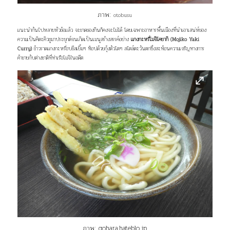
ภาพ:
otobusu
แนะนำกันไปหลายหัวข้อแล้ว จะขาดของกินก็คงจะไม่ได้ โดยเฉพาะอาหารพื้นเมืองที่นำเอาเสน่ห์ของ
ความเป็นคิตะคิวชูมาประยุกต์จนเกิดเป็นเมนูสร้างสรรค์อย่าง
แกงกะหรี่โมจิโคยากิ (Mojiko Yaki
Curry)
ข้าวราดแกงกะหรี่อบชีสเยิ้มๆ ท็อปด้วยกุ้งตัวโตๆ สไตล์ตะวันตกซึ่งสะท้อนความเจริญทางการ
ค้าขายกับต่างชาติที่ท่าเรือโมจิในอดีต
ภาพ:
gohara.hateblo.jp