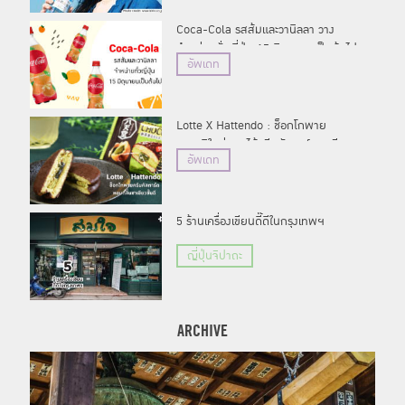
Coca-Cola รสส้มและวานิลลา วาง
จำหน่ายทั่วญี่ปุ่น 15 มิถุนายนเป็นต้นไป
อัพเดท
Lotte X Hattendo : ช็อกโกพาย
รสชาติใหม่สอดไส้ครีมคัสตาร์ดชาเขียว
อัพเดท
ชั้นดี วางจำหน่ายทั่วญี่ปุ่นแล้ววันนี้
5 ร้านเครื่องเขียนดี๊ดีในกรุงเทพฯ
ญี่ปุ่นจิปาถะ
ARCHIVE