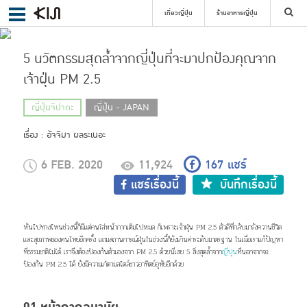
เที่ยวญี่ปุ่น
ร้านอาหารญี่ปุ่น
5 นวัตกรรมสุดล้ำจากญี่ปุ่นที่จะมาปกป้องคุณจาก
ค้นหา
เจ้าฝุ่น PM 2.5
ญี่ปุ่นจิปาถะ
ญี่ปุ่น - JAPAN
เรื่อง : อัจจิมา ผลระเนอะ
เลือกย่าน
6 FEB. 2020
11,924
167
แชร์
ค้นหา
แชร์เรื่องนี้
บันทึกเรื่องนี้
หันไปทางไหนช่วงนี้ก็มีแต่คนใส่หน้ากากเต็มไปหมด ก็เพราะเจ้าฝุ่น PM 2.5 ตัวดีที่กลับมารังควานชีวิต
และสุขภาพของคนไทยอีกครั้ง แถมสถานการณ์ฝุ่นในช่วงนี้ก็ยังเกินค่าระดับมาตรฐาน ในเมื่อเราแก้ปัญหา
ที่ธรรมชาติไม่ได้ เราจึงต้อง
ป้องกัน
ตัวเองจาก PM 2.5 ด้วยนี่เลย 5 สิ่งสุดล้ำจาก
ญี่ปุ่น
ที่นอกจากจะ
ป้องกัน PM 2.5 ได้ ยังมีความเก๋ตามสไตล์ชาวอาทิตย์อุทัยอีกด้วย