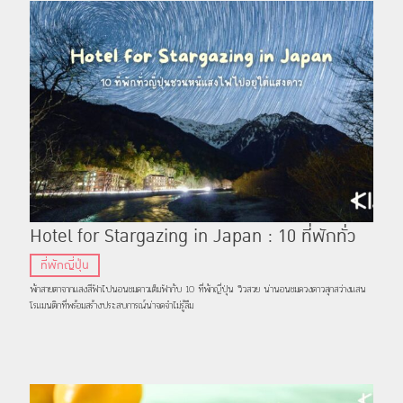
Hotel for Stargazing in Japan : 10 ที่พักทั่ว
ญี่ปุ่นชวนหนีแสงไฟไปอยู่ใต้แสงดาว
ที่พักญี่ปุ่น
พักสายตาจากแสงสีฟ้าไปนอนชมดาวเต็มฟ้ากับ 10 ที่พักญี่ปุ่น วิวสวย น่านอนชมดวงดาวสุกสว่างแสน
โรแมนติกที่พร้อมสร้างประสบการณ์น่าจดจำไม่รู้ลืม