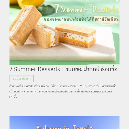
7 Summer Desserts : ขนมของฝากหน้าร้อนซื้อ
ได้ที่สถานีโตเกียว
ญี่ปุ่นจิปาถะ
ถ้าใครที่กำลังมีแพลนไปเที่ยวโตเกียวหน้าร้อนนี้ เราขอแนะนำขนม 7 เมนู จาก 6 ร้าน ที่เหมาะจะซื้อ
เป็นของฝาก ที่นอกจากหน้าตาจะน่ากินแล้วยังอร่อยสดชื่นมากๆ ที่สำคัญคือมีขายเฉพาะช่วงซัมเมอร์
เท่านั้น