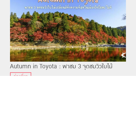
Autumn in Toyota : พาชม 3 จุดชมวิวใบไม้
เปลี่ยนสีที่งดงามที่สุดในเมืองโทโยตะ ไอจิ
ท่องเที่ยว
3 สถานที่จุดชมวิว ใบไม้เปลี่ยนสี ที่สวยที่สุดในเมืองโทโตยะ จังหวัด ไอจิ ทั้งหุบเขาโครังเค สวนโออิได
ระ และโอบาระ ชิกิซากุระ พร้อมสัมผัสกับธรรมชาติที่งดงามในงานเทศกาล
แชร์
ติดตาม
TOP
Share on Facebook
Tweet this