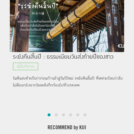
ระฆังคืนสิ้นปี : ธรรมเนียมวันส่งท้ายปีของชาว
NA
ญี่ปุ่น เพื่อปัดเป่าสิ่งไม่ดีออกไปจากใจ ก่อนเริ่มต้น
นาร
ญี่ปุ่นจิปาถะ
ท่
ปีใหม่
ในคืนส่งท้ายปีเก่าก่อนก้าวเข้าสู่วันปีใหม่ ระฆังคืนสิ้นปี ที่จะช่วยปัดเป่าสิ่ง
NAN
ไม่ดีออกไปจากใจจะดังกึกก้องไปทั่วประเทศ
นิยม
ของ
RECOMMEND by KIJI