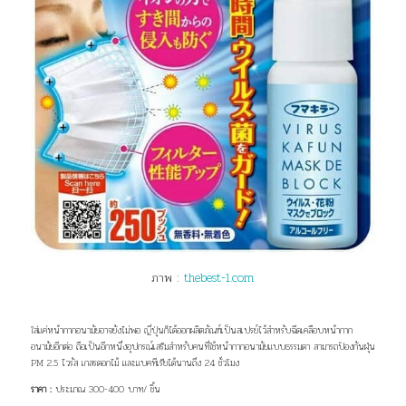
ภาพ :
thebest-1.com
ใส่แค่หน้ากากอนามัยอาจยังไม่พอ ญี่ปุ่น
ก็ได้ออกผลิตภัณฑ์เป็นสเปรย์ไว้สำหรับฉีดเคลือบหน้ากาก
อนามัยอีกต่อ ถือเป็นอีกหนึ่งอุปกรณ์เสริมสำหรับคนที่ใช้หน้ากากอนามัยแบบธรรมดา สามารถ
ป้องกัน
ฝุ่น
PM 2.5 ไวรัส เกสรดอกไม้ และแบคทีเรียได้นานถึง 24 ชั่วโมง
ราคา :
ประมาณ 300-400 บาท/ ชิ้น