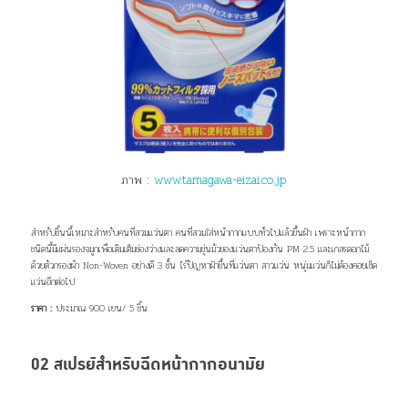
ภาพ :
www.tamagawa-eizai.co.jp
สำหรับชิ้นนี้เหมาะสำหรับคนที่สวมแว่นตา คนที่สวมใส่หน้ากากแบบทั่วไปแล้วขึ้นฝ้า เพราะหน้ากาก
ชนิดนี้มีแผ่นรองจมูกเพื่อเติมเต็มช่องว่างและลดความขุ่นมัวของแว่นตาป้องกัน PM 2.5 และเกสรดอกไม้
ด้วยตัวกรองผ้า Non-Woven อย่างดี 3 ชั้น ไร้ปัญหาฝ้าขึ้นที่แว่นตา สาวแว่น หนุ่มแว่นก็ไม่ต้องคอยเช็ด
แว่นอีกต่อไป
ราคา :
ประมาณ 900 เยน/ 5 ชิ้น
02 สเปรย์สำหรับฉีดหน้ากากอนามัย