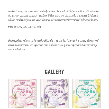
เจลสำหรับทาจมูกและรอบดวงตา ป้องกันฝุ่น เกสรดอกไม้ และไวรัส ซึ่งมีคุณสมบัติในการป้องกันคล้าย
กับ IHADA ALLER SCREEN โดยวิธีการใช้ก็คือทาเจลบางๆ บริเวณเปลือกตาและจมูก มีให้เลือก 2
กลิ่นคือ กลิ่นส้มและยูคาลิปตัส พกพาได้สะดวก ใครที่ไม่อยากสวมหน้ากากนี่ก็ถือเป็นตัวเลือกที่ต้องลอง
ราคา:
ประมาณ 900 เยน/ 50 กรัม
เป็นยังไงบ้างสำหรับ 5 ไอเท็มจาก
ญี่ปุ่น
ที่
ป้องกัน PM 2.5 ที่เราคัดสรรมาให้ ใครสะดวกใช้แบบไหนก็
เลือกใช้งานตามความชอบเลย สุดท้ายก็อย่าลืมป้องกันตัวเองและดูแลรักษาสุขภาพให้แข็งแรงจากเจ้าฝุ่น
PM 2.5 กันด้วยนะ
GALLERY