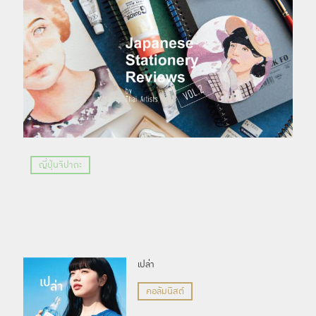
ญี่ปุ่นจิปาถะ
เปล่า
คอลัมนิสต์