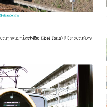
@eizandensha
มาชวนทุกคนมานั่ง
รถไฟฮิเอ (Hiei Train)
สีเขียวขบวนพิเศษ