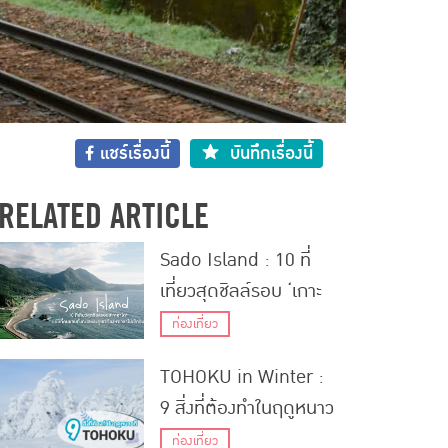
แชร์เรื่องนี้
บันทึกเรื่องนี้
RELATED ARTICLE
Sado Island : 10 ที่
เที่ยวสุดชิลล์รอบ ‘เกาะ
ซาโดะ’ แบบที่คนชอบทั้ง
ท่องเที่ยว
ทะเลและภูเขาต้องหา
TOHOKU in Winter :
เวลาไปเช็คอิน
9 สิ่งที่ต้องทำในฤดูหนาว
ที่ โทโฮคุ
ท่องเที่ยว