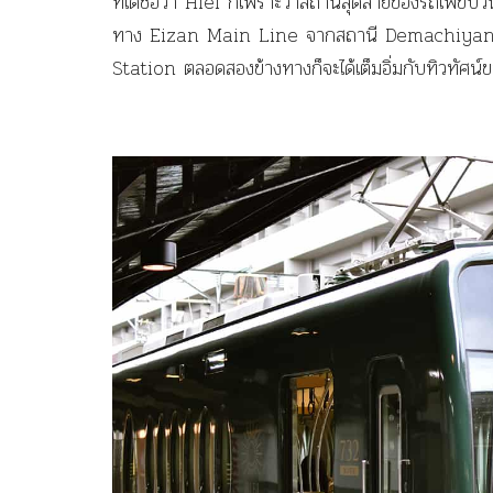
ที่ได้ชื่อว่า Hiei ก็เพราะว่าสถานีสุดสายของรถไฟขบวน
ทาง Eizan Main Line จากสถานี Demachiyana
Station ตลอดสองข้างทางก็จะได้เต็มอิ่มกับทิวทัศน์