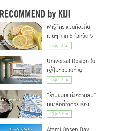
RECOMMEND by KIJI
พารู้จักราเมนท้องถิ่น
เด่นๆ จาก 5 จังหวัด 5
ภูมิภาคในญี่ปุ่น พร้อม
ญี่ปุ่นจิปาถะ
แจกสูตรทำราเมนยอด
Universal Design ใน
ฮิตกินเองที่บ้าน
ญี่ปุ่นที่วินวินทั้งผู้
ออกแบบและผู้ใช้งาน
ญี่ปุ่นจิปาถะ
“ร้านขนมแห่งความลับ”
หนังสือที่ว่าด้วยเรื่อง
ขนมวากาชิ ที่ปลอบ
ญี่ปุ่นจิปาถะ
ประโลมผู้คนด้วยรสชาติ
Atami Onsen Day