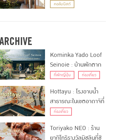
สวนแห้งแปลกตา
คอลัมนิสต์
ARCHIVE
Kominka Yado Loof
Seinoie : บ้านพักตาก
อากาศอายุ 150 ปีใน
ที่พักญี่ปุ่น
ท่องเที่ยว
เมืองมินามิโบโซ จังหวัด
Hottayu : โรงอาบน้ำ
ชิบะ
สาธารณะในเขตอาดาจิที่
มีชื่อเสียงยาวนานกว่า
ท่องเที่ยว
80 ปี
Toriyako NEO : ร้าน
ยากิโทริรางวัลมิชลินที่ชิ