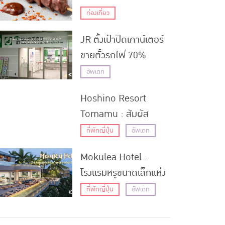
บูย่า
ท่องเที่ยว
JR ตั้งเป้าปิดเคาน์เตอร์
ขายตั๋วรถไฟ 70%
ภายในปี 2025 เข้าสู่ยุค
อัพเดท
การเดินทางแบบไร้ตั๋ว
Hoshino Resort
Tomamu : สัมผัส
ประสบการณ์สุดวิเศษที่
ที่พักญี่ปุ่น
อัพเดท
หมู่บ้านน้ำแข็งใน
Mokulea Hotel :
ฮอกไกโด
โรงแรมหรูขนาดเล็กแห่ง
(ปิดกิจการ)
ใหม่บนเกาะโคอุริ โอกินา
ที่พักญี่ปุ่น
อัพเดท
ว่า