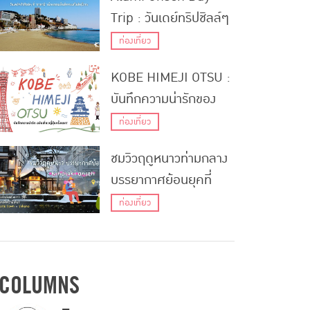
แห่งความใส่ใจ
Trip : วันเดย์ทริปชิลล์ๆ
ที่ ‘อาตามิ’ เมืองออนเซ็น
ท่องเที่ยว
ติดทะเลในชิซูโอกะ
KOBE HIMEJI OTSU :
บันทึกความน่ารักของ
สามเมืองในคันไซ ฉบับ
ท่องเที่ยว
เที่ยวญี่ปุ่นครั้งแรก!
ชมวิวฤดูหนาวท่ามกลาง
บรรยากาศย้อนยุคที่
Kinosaki Onsen
ท่องเที่ยว
Hyogo
COLUMNS