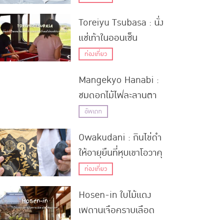
Toreiyu Tsubasa : นั่ง
แช่เท้าในออนเซ็น
เคลื่อนที่ ก่อนแวะไปเก็บ
ท่องเที่ยว
ผลไม้ของดีประจำจังหวัด
Mangekyo Hanabi :
ฉบับอิ่มเอมทริป
ชมดอกไม้ไฟละลานตา
จากภาพฉายในเทศกาล
อัพเดท
ฤดูร้อนที่แหล่งมรดก
Owakudani : กินไข่ดำ
โลกปราสาทนิโจ
ให้อายุยืนที่หุบเขาโอวาคุ
(สิ้นสุดแล้ว)
ดานิ ภูเขาไฟที่ยังคุกรุ่น
ท่องเที่ยว
มาหลายพันปีของเมือง
Hosen-in ใบไม้แดง
ฮาโกเน่
เพดานเจือคราบเลือด