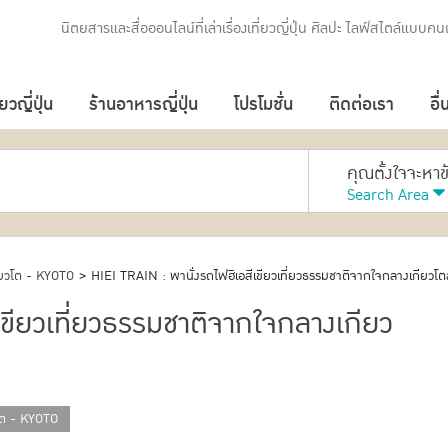
นิตยสารและสื่อออนไลน์ที่เล่าเรื่องเที่ยวญี่ปุ่น ศิลปะ ไลฟ์สไตล์แบบคนญ
่ยวญี่ปุ่น
ร้านอาหารญี่ปุ่น
โปรโมชั่น
ติดต่อเรา
อื่
คุณตั้งใจจะหา
Search Area
ียวโต - KYOTO
>
HIEI TRAIN : พานั่งรถไฟฮิเอสีเขียวเที่ยวธรรมชาติจากใจกลางเกียวโตสู่
เขียวเที่ยวธรรมชาติจากใจกลางเกียว
โต - KYOTO