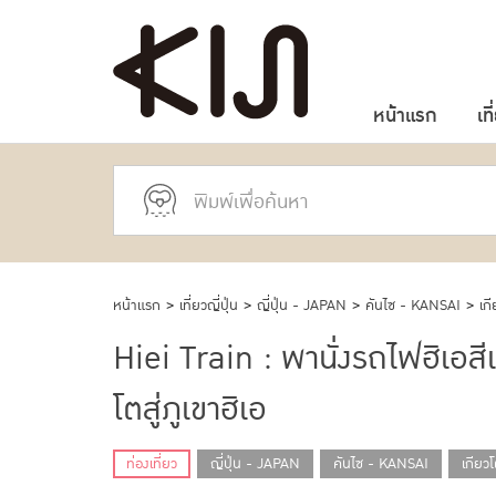
หน้าแรก
เที
หน้าแรก
>
เที่ยวญี่ปุ่น
>
ญี่ปุ่น - JAPAN
>
คันไซ - KANSAI
>
เก
Hiei Train : พานั่งรถไฟฮิเอสี
โตสู่ภูเขาฮิเอ
ท่องเที่ยว
ญี่ปุ่น - JAPAN
คันไซ - KANSAI
เกียว