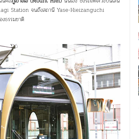
นี้คือ
ภูเขาฮิเอ (Mount Hiei)
นั่นเอง ซึ่งรถไฟจะวิ่งบนเส้น
gi Station จนถึงสถานี Yase-Hieizanguchi
ของธรรมชาติ