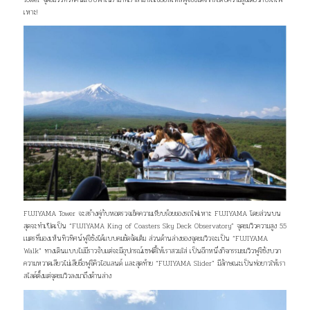
เหาะ!
FUJIYAMA Tower จะสร้างคู่กับหอตรวจเช็คความเรียบร้อยของรถไฟเหาะ FUJIYAMA โดยส่วนบน
สุดจะทำเปิดเป็น “FUJIYAMA King of Coasters Sky Deck Observatory” จุดชมวิวความสูง 55
เมตรที่มองเห็นทิวทิศน์ฟูจิซังได้แบบคมชัดจัดเต็ม ส่วนด้านล่างของจุดชมวิวจะเป็น “FUJIYAMA
Walk” ทางเดินแบบไม่มีราวจับแต่จะมีอุปกรณ์เซฟตี้ให้เราสวมใส่ เป็นอีกหนึ่งกิจกรรมชมวิวฟูจิซังบวก
ความหวาดเสียวไม่เสียชื่อฟูจิคิวไฮแลนด์ และสุดท้าย “FUJIYAMA Slider” มีลักษณะเป็นท่อยาวให้เรา
สไลด์ตั้งแต่จุดชมวิวลงมาถึงด้านล่าง