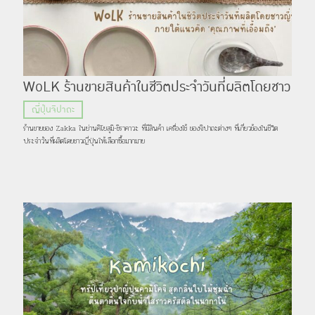
WoLK ร้านขายสินค้าในชีวิตประจำวันที่ผลิตโดยชาว
ญี่ปุ่น ภายใต้แนวคิด ‘คุณภาพที่เอื้อมถึง’
ญี่ปุ่นจิปาถะ
ร้านขายของ Zakka ในย่านคิโยสุมิ-ชิราคาวะ ที่มีสินค้า เครื่องใช้ ของจิปาถะต่างๆ ที่เกี่ยวข้องในชีวิต
ประจำวันที่ผลิตโดยชาวญี่ปุ่นให้เลือกซื้อมากมาย