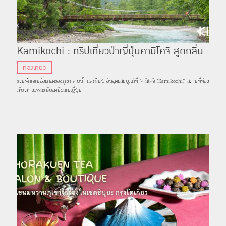
Kamikochi : ทริปเที่ยวป่าญี่ปุ่นคามิโคจิ สูดกลิ่น
ใบไม้ชุ่มฉ่ำ ตื่นตาตื่นใจกับน้ำใสราวคริสตัลในนากา
ท่องเที่ยว
โน่
ชวนพักใจในอ้อมกอดของภูเขา สายน้ำ และผืนป่าอันอุดมสมบูรณ์ที่ "คามิโคจิ (Kamikochi)" สถานที่ท่อง
เที่ยวทางธรรมชาติยอดนิยมในญี่ปุ่น