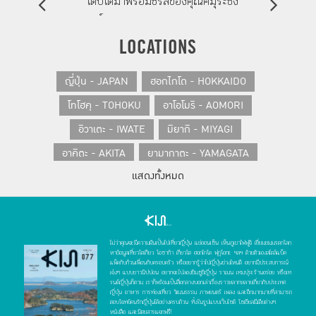
เติบโตมาพร้อมซีรีส์ของคุณคิมุระซัง
การ์ตูนตาหวาน วรรณกรรมของคุณ
บานานา โยชิโมโต และภาพยนตร์คุณ
LOCATIONS
โครีเอดะ
ญี่ปุ่น - JAPAN
ฮอกไกโด - HOKKAIDO
โทโฮคุ - TOHOKU
อาโอโมริ - AOMORI
อิวาเตะ - IWATE
มิยากิ - MIYAGI
อาคิตะ - AKITA
ยามากาตะ - YAMAGATA
แสดงทั้งหมด
ฟุกุชิมะ - FUKUSHIMA
คันโต - KANTO
โตเกียว - TOKYO
อิบารากิ - IBARAKI
โทชิกิ - TOCHIGI
กุมมะ - GUNMA
ไม่ว่าคุณจะมีความฝันเป็นไปเที่ยวญี่ปุ่น แช่ออนเซ็น เห็นภูเขาไฟฟูจิ เยี่ยมชมมรดกโลก
ไซตามะ - SAITAMA
ชิบะ - CHIBA
หาข้อมูลเที่ยวโตเกียว โอซาก้า เกียวโต ฮอกไกโด ฟุกุโอกะ ฯลฯ ด้วยตัวเองสไตล์แบ็ค
แพ็คกับก๊วนเพื่อนกับครอบครัว หรืออยากรู้ว่าไปญี่ปุ่นช่วงไหนดี อยากมีประสบการณ์
คานางาวะ - KANAGAWA
เจ๋งๆ แบบชาวนิปปอน อยากจะไปลองชิมซูชิญี่ปุ่น ราเมน เทมปุระร้านอร่อย หรือเท
รนด์ญี่ปุ่นก็ตาม เราก็พร้อมเป็นสื่อกลางบอกเล่าเรื่องราวหลากหลายเกี่ยวกับประเทศ
ญี่ปุ่น อาหาร การท่องเที่ยว วัฒนธรรม ภาพยนตร์ เพลง และอีกมากมายที่สามารถ
โยโกฮาม่า - YOKOHAMA
ชูบุ - CHUBU
ตอบโจทย์คนรักญี่ปุ่นได้อย่างครบถ้วน ทั้งในรูปแบบเว็บไซต์ โซเชียลมีเดียต่างๆ
หนังสือ และนิตยสารแจกฟรี!