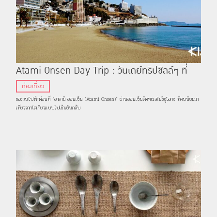
Atami Onsen Day Trip : วันเดย์ทริปชิลล์ๆ ที่
‘อาตามิ’ เมืองออนเซ็นติดทะเลในชิซูโอกะ
ท่องเที่ยว
ขอชวนไปพักผ่อนที่ “อาตามิ ออนเซ็น (Atami Onsen)” ย่านออนเซ็นติดทะเลในชิซูโอกะ ที่คนนิยมมา
เที่ยวจากโตเกียวแบบไปเช้าเย็นกลับ