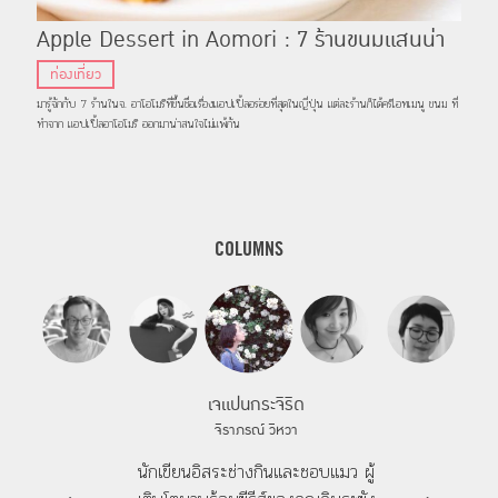
Apple Dessert in Aomori : 7 ร้านขนมแสนน่า
กินที่ทำจากแอปเปิ้ลอาโอโมริ
ท่องเที่ยว
มารู้จักกับ 7 ร้านในจ. อาโอโมริที่ขึ้นชื่อเรื่องแอปเปิ้ลอร่อยที่สุดในญี่ปุ่น แต่ละร้านก็ได้ครีเอทเมนู ขนม ที่
ทำจาก แอปเปิ้ลอาโอโมริ ออกมาน่าสนใจไม่แพ้กัน
COLUMNS
เจแปนกระจิริด
จิราภรณ์ วิหวา
นักเขียนอิสระช่างกินและชอบแมว ผู้