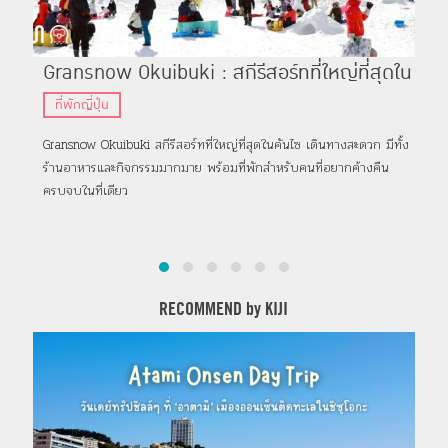
Gransnow Okuibuki : สกีรีสอร์ทที่ใหญ่ที่สุดใน
Do
ภูมิภาคคันไซ อยู่ในจังหวัดชิกะ
ฮา
ที่พักญี่ปุ่น
ท่
Gransnow Okuibuki สกีรีสอร์ทที่ใหญ่ที่สุดในคันไซ เดินทางสะดวก มีทั้ง
Dore
ร้านอาหารและกิจกรรมมากมาย พร้อมที่พักสำหรับคนที่อยากค้างคืน
เป็น
ครบจบในที่เดียว
Fam
RECOMMEND by KIJI