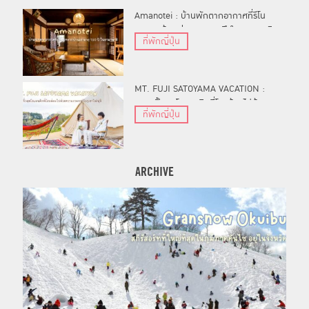
Amanotei : บ้านพักตากอากาศที่รีโน
เวทจากบ้านเก่าอายุ 150 ปี ในยามานาชิ
ที่พักญี่ปุ่น
MT. FUJI SATOYAMA VACATION :
แกลมปิ้งสุดโรแมนติกที่โอบล้อมไปด้วย
ที่พักญี่ปุ่น
ความงามจากวิวภูเขาไฟฟูจิ
ARCHIVE