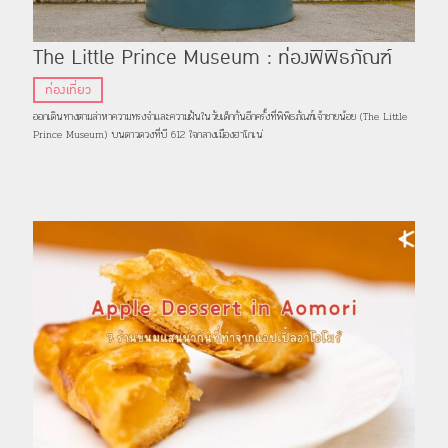
The Little Prince Museum : ท่องพิพิธภัณฑ์
เจ้าชายน้อยบนดาวดวงที่บี 612 ใจกลางเมืองฮาโกเน่
ท่องเที่ยว
ออกเดินทางตามล่าหาความทรงจำและความฝันในวัยเด็กกันอีกครั้งที่พิพิธภัณฑ์เจ้าชายน้อย (The Little
Prince Museum) บนดาวดวงที่บี 612 ใจกลางเมืองฮาโกเน่