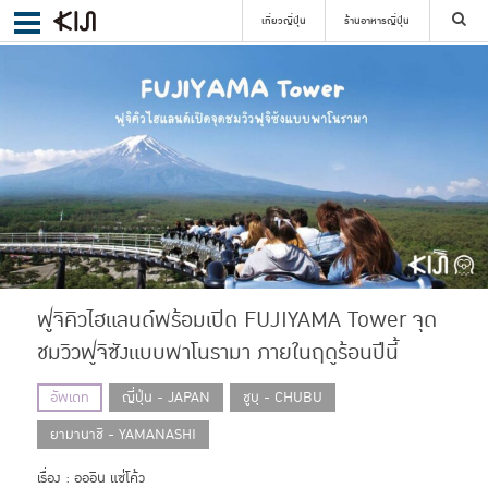
เที่ยวญี่ปุ่น
ร้านอาหารญี่ปุ่น
ค้นหา
เลือกย่าน
ค้นหา
ฟูจิคิวไฮแลนด์พร้อมเปิด FUJIYAMA Tower จุด
ชมวิวฟูจิซังแบบพาโนรามา ภายในฤดูร้อนปีนี้
อัพเดท
ญี่ปุ่น - JAPAN
ชูบุ - CHUBU
ยามานาชิ - YAMANASHI
เรื่อง : อออิน แซ่โค้ว