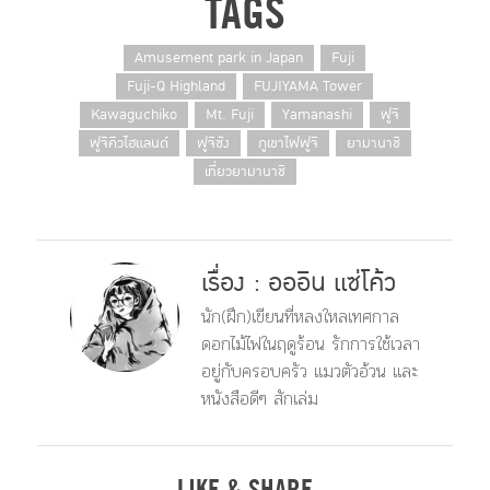
TAGS
Amusement park in Japan
Fuji
Fuji-Q Highland
FUJIYAMA Tower
Kawaguchiko
Mt. Fuji
Yamanashi
ฟูจิ
ฟูจิคิวไฮแลนด์
ฟูจิซัง
ภูเขาไฟฟูจิ
ยามานาชิ
เที่ยวยามานาชิ
เรื่อง : อออิน แซ่โค้ว
นัก(ฝึก)​เขียนที่หลงใหลเทศกาล
ดอกไม้ไฟในฤดูร้อน รักการใช้เวลา
อยู่กับครอบครัว แมวตัวอ้วน และ
หนังสือดีๆ สักเล่ม
LIKE & SHARE