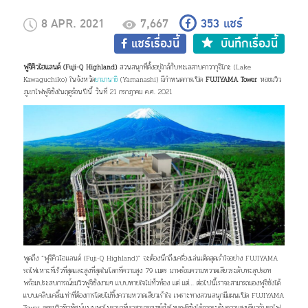
8 APR. 2021
7,667
353
แชร์
แชร์เรื่องนี้
บันทึกเรื่องนี้
ฟูจิคิวไฮแลนด์ (Fuji-Q Highland)
สวนสนุกที่ตั้งอยู่ใกล้กับทะเลสาบคาวากุจิโกะ (Lake
Kawaguchiko) ในจังหวัด
ยามานาชิ
(Yamanashi) มีกำหนดการเปิด
FUJIYAMA Tower
หอชมวิว
ภูเขาไฟฟูจิซังในฤดูร้อนปีนี้ วันที่ 21 กรกฎาคม ค.ศ. 2021
พูดถึง “ฟูจิคิวไฮแลนด์ (Fuji-Q Highland)” จะต้องนึกถึงเครื่องเล่นเด็ดสุดเร้าใจอย่าง FUJIYAMA
รถไฟเหาะที่เร็วที่สุดและสูงที่สุดในโลกที่ความสูง 79 เมตร มาพร้อมความหวาดเสียวระดับทะลุปรอท
พร้อมประสบการณ์ชมวิวฟูจิซังงามๆ แบบหายใจไม่ทั่วท้อง แต่ แต่… ต่อไปนี้เราจะสามารถมองฟูจิซังได้
แบบเคลิบเคลิ้มเท่าที่ต้องการโดยไม่ทิ้งความหวาดเสียวเร้าใจ เพราะทางสวนสนุกมีแผนเปิด FUJIYAMA
Tower จุดชมวิวทิวทัศน์แบบพาโนรามาที่เราสามารถเซย์ฮัลโหลฟูจิซังได้จากระดับความสูงเดียวกับรถไฟ