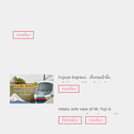
ท่องเที่ยว
Fujisan Express : เก็บกระเป๋าขึ้น
รถไฟด่วนลายฟูจิซังสุดคิวท์ชมวิว
ท่องเที่ยว
พร้อมวิธีการจองแบบละเอียด
Hotels with view of Mt. Fuji in
Yamanashi : 10 โรงแรมในยามานาชิที่
ที่พักญี่ปุ่น
ท่องเที่ยว
มองเห็นวิวภูเขาไฟฟูจิ