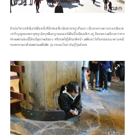
ด้านในวิหารหลักมีเสาไม้ต้นหนึ่งที่นักท่องเที่ยวนิยมไปถ่ายรูปกันมาก เนื่องจากความยาวรอบเสามีขนาด
เท่ากับรูจมูกของพระพุทธรูปไดบุทสึและฐานของเสาไม้ต้นนี้จะมีช่องเล็กๆ อยู่ มีหลายความเชื่อบอกว่าหาก
ใครลอดผ่านช่องนี้ได้จะมีสุขภาพแข็งแรง หรือจะตรัสรู้ได้ในชาติหน้า แต่ต้องระวังกันหน่อยนะเพราะเคยมี
คนพยายามเอาตัวลอดผ่านแต่ดันติด วุ่นวายจนเป็นข่าวในญี่ปุ่นด้วยล่ะ