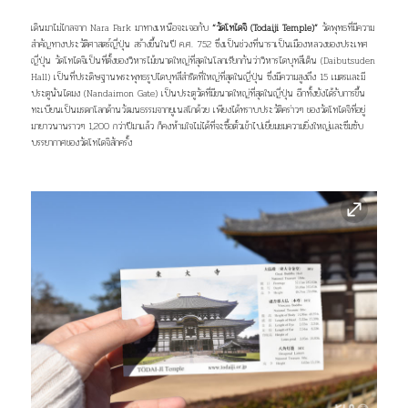
เดินมาไม่ไกลจาก Nara Park มาทางเหนือจะเจอกับ
“วัดโทไดจิ (Todaiji Temple)”
วัดพุทธที่มีความ
สำคัญทางประวัติศาสตร์ญี่ปุ่น สร้างขึ้นในปี ค.ศ. 752 ซึ่งเป็นช่วงที่นาราเป็นเมืองหลวงของประเทศ
ญี่ปุ่น วัดโทไดจิเป็นที่ตั้งของวิหารไม้ขนาดใหญ่ที่สุดในโลกเรียกกันว่าวิหารไดบุทสึเด็น (Daibutsuden
Hall) เป็นที่ประดิษฐานพระพุทธรูปไดบุทสึสำริดที่ใหญ่ที่สุดในญี่ปุ่น ซึ่งมีความสูงถึง 15 เมตรและมี
ประตูนันไดมง (Nandaimon Gate) เป็นประตูวัดที่มีขนาดใหญ่ที่สุดในญี่ปุ่น อีกทั้งยังได้รับการขึ้น
ทะเบียนเป็นมรดกโลกด้านวัฒนธรรมจากยูเนสโกด้วย เพียงได้ทราบประวัติคร่าวๆ ของวัดโทไดจิที่อยู่
มายาวนานราวๆ 1,200 กว่าปีมาแล้ว ก็คงห้ามใจไม่ได้ที่จะซื้อตั๋วเข้าไปเยี่ยมชมความยิ่งใหญ่และซึมซับ
บรรยากาศของวัดโทไดจิสักครั้ง