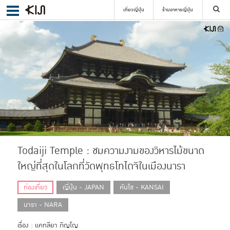
เที่ยวญี่ปุ่น
ร้านอาหารญี่ปุ่น
ค้นหา
เลือกย่าน
ค้นหา
Todaiji Temple : ชมความงามของวิหารไม้ขนาด
ใหญ่ที่สุดในโลกที่วัดพุทธโทไดจิในเมืองนารา
ท่องเที่ยว
ญี่ปุ่น - JAPAN
คันไซ - KANSAI
นารา - NARA
เรื่อง : แคทลียา ภิญโญ