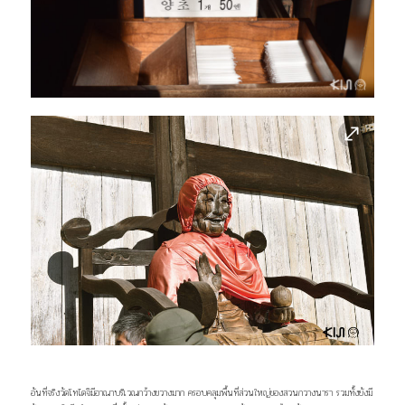
อันที่จริงวัดโทไดจิมีอาณาบริเวณกว้างขวางมาก ครอบคลุมพื้นที่ส่วนใหญ่ของสวนกวางนารา รวมทั้งยังมี