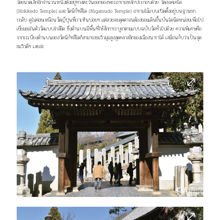
วัดขนาดเล็กอีกจำนวนหนึ่งตั้งอยู่ทางตะวันออกของพระอารามหลักประกอบด้วย วัดฮอคเคโด
(Hokkedo Temple) และวัดนิกัทสึโด (Nigatsudo Temple) อารามไม้แบบเปิดตั้งอยู่บนฐานยก
ระดับ ดูไม่ค่อยเหมือนวัดญี่ปุ่นที่เราเห็นบ่อยๆ แต่สวยสะดุดตาจนต้องยอมเดินขึ้นบันไดนิดหน่อยเพื่อไป
เยี่ยมชมในตัววัดแบบใกล้ชิด ซึ่งด้านบนมีพื้นที่ให้สักการะบูชาตามแบบฉบับวัดทั่วไปด้วย ความพิเศษคือ
จากระเบียงด้านบนของวัดนิกัทสึโดก็สามารถชมวิวมุมสูงสุดคลาสสิกของเมืองนาราได้ เสมือนกับว่าเป็นจุด
ชมวิวดีๆ เลยล่ะ