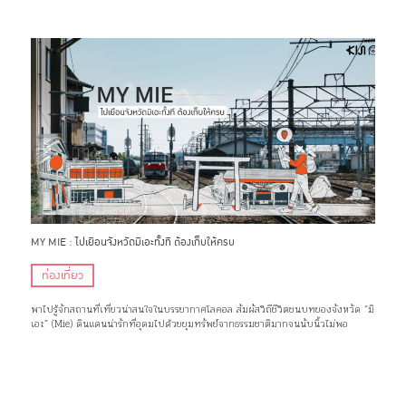
MY MIE : ไปเยือนจังหวัดมิเอะทั้งที ต้องเก็บให้ครบ
ท่องเที่ยว
พาไปรู้จักสถานที่เที่ยวน่าสนใจในบรรยากาศโลคอล สัมผัสวิถีชีวิตชนบทของจังหวัด “มิ
เอะ” (Mie) ดินแดนน่ารักที่อุดมไปด้วยขุมทรัพย์จากธรรมชาติมากจนนับนิ้วไม่พอ