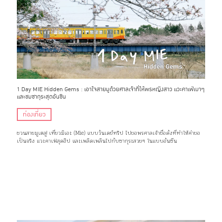
1 Day MIE Hidden Gems : เอาใจสายมูด้วยศาลเจ้าที่ให้พรหญิงสาว แวะคาเฟ่เบาๆ
และชมซากุระสุดอันซีน
ท่องเที่ยว
ชวนสายมูเตลู! เที่ยวมิเอะ (Mie) แบบวันเดย์ทริป ไปขอพรศาลเจ้าชื่อดังที่ทำให้คำขอ
เป็นจริง แวะคาเฟ่สุดฮิป และเพลิดเพลินไปกับซากุระสวยๆ ในแบบอันซีน