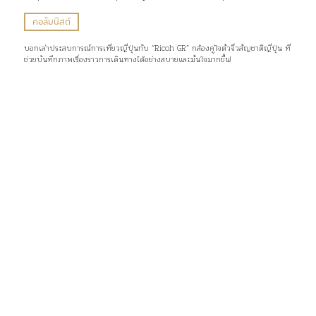
คอลัมนิสต์
บอกเล่าประสบการณ์การเที่ยวญี่ปุ่นกับ “Ricoh GR” กล้องคู่ใจตัวจิ๋วสัญชาติญี่ปุ่น ที่
ช่วยบันทึกภาพเรื่องราวการเดินทางได้อย่างสบายและมั่นใจมากขึ้น!