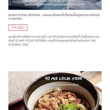
GLAMP OCEAN ISESHIMA : นอนมองเส้นขอบฟ้าที่เเกลมปิ้งหรูริมชายหาดส่วนตัว
ณ เมืองอิเสะ
ที่พักญี่ปุ่น
นอนฟังเสียงคลื่นริมชายหาดส่วนตัว ชมวิวทิวทัศน์ของทะเลได้ไม่ซ้ำกันตั้งแต่เช้าจรด
เย็นที่ GLAMP OCEAN ISESHIMA แกลมปิ้งโดมสุดหรูเปิดใหม่ในเมืองอิเสะ (Ise)
จังหวัดมิเอะ (Mie)