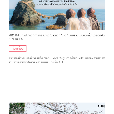
MIE 101 : ทริปเดบิวต์การท่องเที่ยวในจังหวัด ‘มิเอะ’ แบบรวบตึงของดีที่เที่ยวยอดฮิต
ใน 3 วัน 2 คืน
ท่องเที่ยว
คิจิชวนเพื่อนๆ ไปเที่ยวจังหวัด “มิเอะ (Mie)“ ในภูมิภาคคันไซ พร้อมแจกแพลนเที่ยวที่
รวบรวมแลนด์มาร์คห้ามพลาดแบบ 3 วันจัดเต็ม!