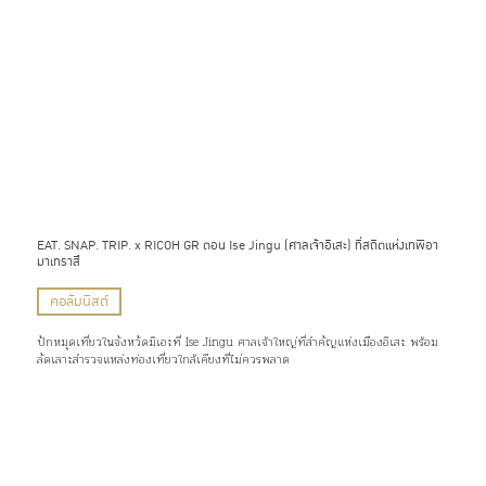
EAT. SNAP. TRIP. x RICOH GR ตอน Ise Jingu (ศาลเจ้าอิเสะ) ที่สถิตแห่งเทพีอา
มาเทราสึ
คอลัมนิสต์
ปักหมุดเที่ยวในจังหวัดมิเอะที่ Ise Jingu ศาลเจ้าใหญ่ที่สำคัญแห่งเมืองอิเสะ พร้อม
ลัดเลาะสำรวจแหล่งท่องเที่ยวใกล้เคียงที่ไม่ควรพลาด