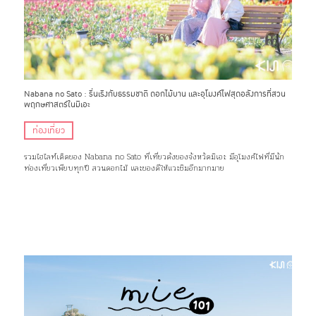
Nabana no Sato : รื่นเริงกับธรรมชาติ ดอกไม้บาน และอุโมงค์ไฟสุดอลังการที่สวน
พฤกษศาสตร์ในมิเอะ
ท่องเที่ยว
รวมไฮไลท์เด็ดของ Nabana no Sato ที่เที่ยวดังของจังหวัดมิเอะ มีอุโมงค์ไฟที่มีนัก
ท่องเที่ยวเพียบทุกปี สวนดอกไม้ และของดีให้แวะชิมอีกมากมาย