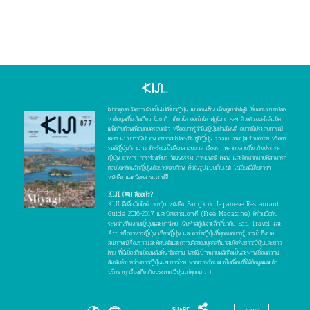
ไม่ว่าคุณจะมีความฝันเป็นไปเที่ยวญี่ปุ่น แช่ออนเซ็น เห็นภูเขาไฟฟูจิ เยี่ยมชมมรดกโลก
หาข้อมูลเที่ยวโตเกียว โอซาก้า เกียวโต ฮอกไกโด ฟุกุโอกะ ฯลฯ ด้วยตัวเองสไตล์แบ็ค
แพ็คกับก๊วนเพื่อนกับครอบครัว หรืออยากรู้ว่าไปญี่ปุ่นช่วงไหนดี อยากมีประสบการณ์
เจ๋งๆ แบบชาวนิปปอน อยากจะไปลองชิมซูชิญี่ปุ่น ราเมน เทมปุระร้านอร่อย หรือเท
รนด์ญี่ปุ่นก็ตาม เราก็พร้อมเป็นสื่อกลางบอกเล่าเรื่องราวหลากหลายเกี่ยวกับประเทศ
ญี่ปุ่น อาหาร การท่องเที่ยว วัฒนธรรม ภาพยนตร์ เพลง และอีกมากมายที่สามารถ
ตอบโจทย์คนรักญี่ปุ่นได้อย่างครบถ้วน ทั้งในรูปแบบเว็บไซต์ โซเชียลมีเดียต่างๆ
หนังสือ และนิตยสารแจกฟรี!
KIJI (คิจิ) คืออะไร?
KIJI คือสื่อเว็บไซต์ เฟซบุ๊ก หนังสือ Bangkok Japanese Restaurant
Guide 2016-2017 และนิตยสารแจกฟรี (Free Magazine) ที่ร่วมมือกัน
ระหว่างทีมงานญี่ปุ่นและชาวไทย เน้นทำสกู๊ปเจาะลึกเกี่ยวกับ Eat, Travel และ
Art หรืออาหารญี่ปุ่น เที่ยวญี่ปุ่น และอาร์ตญี่ปุ่นที่ทุกคนอยากรู้ รวมไปถึงบท
สัมภาษณ์เรื่องราวและทัศนคติและความคิดของบุคคลที่น่าสนใจทั้งชาวญี่ปุ่นและชาว
ไทย ที่มีเบื้องลึกเบื้องหลังที่น่าติดตาม โดยมีเป้าหมายหลักคือเป็นสะพานเชื่อมความ
สัมพันธ์ระหว่างชาวญี่ปุ่นและชาวไทย พวกเราพร้อมจะเป็นเพื่อนที่ให้ข้อมูลและคำ
ปรึกษาทุกเรื่องเกี่ยวกับประเทศญี่ปุ่นแก่ทุกคน : )
SHARE