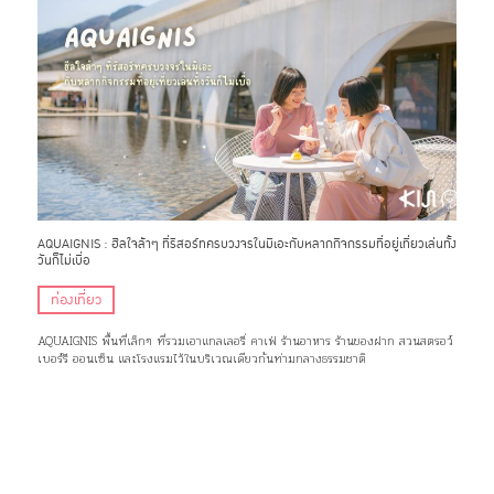
AQUAIGNIS : ฮีลใจล้าๆ ที่รีสอร์ทครบวงจรในมิเอะกับหลากกิจกรรมที่อยู่เที่ยวเล่นทั้ง
วันก็ไม่เบื่อ
ท่องเที่ยว
AQUAIGNIS พื้นที่เล็กๆ ที่รวมเอาแกลเลอรี่ คาเฟ่ ร้านอาหาร ร้านของฝาก สวนสตรอว์
เบอร์รี ออนเซ็น และโรงแรมไว้ในบริเวณเดียวกันท่ามกลางธรรมชาติ