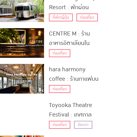
Resort : พักผ่อน
ท่ามกลางป่าเขียวขจีที่
ที่พักญี่ปุ่น
ท่องเที่ยว
แคมป์รีสอร์ทในชิซูโอกะ
CENTRE M : ร้าน
อาหารอิตาเลียนใน
โรงแรมหรูที่นัมบะ โอซาก้
ท่องเที่ยว
า
hara harmony
coffee : ร้านกาแฟบน
รถรางสุดเรโทรในฟุกุโอ
ท่องเที่ยว
กะ
Toyooka Theatre
Festival : เทศกาล
ละครเวทีที่จัดขึ้นในโทโย
ท่องเที่ยว
อัพเดท
โอกะ เมืองเล็กๆ แต่