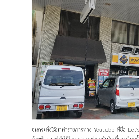
จนกระทั่งได้มาทำรายการทาง Youtube ที่ชื่อ Let’s g
ด้วยตัวเอง ทำให้มีโอกาสลองเช่ารถขับในญี่ปุ่นเป็นค