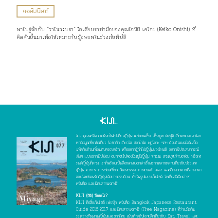
คอลัมนิสต์
พาไปรู้จักกับ “วาโนวะบรา” ไอเดียบราทำมือของคุณโอนิชิ เคโกะ (Keiko Onishi) ที่
คิดค้นขึ้นมาเพื่อให้เหมาะกับผู้อพยพในช่วงภัยพิบัติ
ไม่ว่าคุณจะมีความฝันเป็นไปเที่ยวญี่ปุ่น แช่ออนเซ็น เห็นภูเขาไฟฟูจิ เยี่ยมชมมรดกโลก
หาข้อมูลเที่ยวโตเกียว โอซาก้า เกียวโต ฮอกไกโด ฟุกุโอกะ ฯลฯ ด้วยตัวเองสไตล์แบ็ค
แพ็คกับก๊วนเพื่อนกับครอบครัว หรืออยากรู้ว่าไปญี่ปุ่นช่วงไหนดี อยากมีประสบการณ์
เจ๋งๆ แบบชาวนิปปอน อยากจะไปลองชิมซูชิญี่ปุ่น ราเมน เทมปุระร้านอร่อย หรือเท
รนด์ญี่ปุ่นก็ตาม เราก็พร้อมเป็นสื่อกลางบอกเล่าเรื่องราวหลากหลายเกี่ยวกับประเทศ
ญี่ปุ่น อาหาร การท่องเที่ยว วัฒนธรรม ภาพยนตร์ เพลง และอีกมากมายที่สามารถ
ตอบโจทย์คนรักญี่ปุ่นได้อย่างครบถ้วน ทั้งในรูปแบบเว็บไซต์ โซเชียลมีเดียต่างๆ
หนังสือ และนิตยสารแจกฟรี!
KIJI (คิจิ) คืออะไร?
KIJI คือสื่อเว็บไซต์ เฟซบุ๊ก หนังสือ Bangkok Japanese Restaurant
Guide 2016-2017 และนิตยสารแจกฟรี (Free Magazine) ที่ร่วมมือกัน
ระหว่างทีมงานญี่ปุ่นและชาวไทย เน้นทำสกู๊ปเจาะลึกเกี่ยวกับ Eat, Travel และ