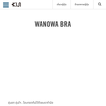
เที่ยวญี่ปุ่น
ร้านอาหารญี่ปุ่น
ค้นหา
WANOWA BRA
เลือกย่าน
ค้นหา
อุ่นอก อุ่นใจ…โอบกอดกันไว้ด้วยบราทำมือ