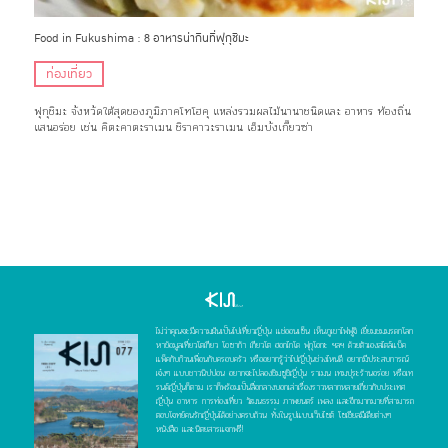
Food in Fukushima : 8 อาหารน่ากินที่ฟุกุชิมะ
ท่องเที่ยว
ฟุกุชิมะ จังหวัดใต้สุดของภูมิภาคโทโฮคุ แหล่งรวมผลไม้นานาชนิดและ อาหาร ท้องถิ่น
แสนอร่อย เช่น คิตะคาตะราเมน ชิราคาวะราเมน เอ็มบังเกี๊ยวซ่า
ไม่ว่าคุณจะมีความฝันเป็นไปเที่ยวญี่ปุ่น แช่ออนเซ็น เห็นภูเขาไฟฟูจิ เยี่ยมชมมรดกโลก
หาข้อมูลเที่ยวโตเกียว โอซาก้า เกียวโต ฮอกไกโด ฟุกุโอกะ ฯลฯ ด้วยตัวเองสไตล์แบ็ค
แพ็คกับก๊วนเพื่อนกับครอบครัว หรืออยากรู้ว่าไปญี่ปุ่นช่วงไหนดี อยากมีประสบการณ์
เจ๋งๆ แบบชาวนิปปอน อยากจะไปลองชิมซูชิญี่ปุ่น ราเมน เทมปุระร้านอร่อย หรือเท
รนด์ญี่ปุ่นก็ตาม เราก็พร้อมเป็นสื่อกลางบอกเล่าเรื่องราวหลากหลายเกี่ยวกับประเทศ
ญี่ปุ่น อาหาร การท่องเที่ยว วัฒนธรรม ภาพยนตร์ เพลง และอีกมากมายที่สามารถ
ตอบโจทย์คนรักญี่ปุ่นได้อย่างครบถ้วน ทั้งในรูปแบบเว็บไซต์ โซเชียลมีเดียต่างๆ
หนังสือ และนิตยสารแจกฟรี!