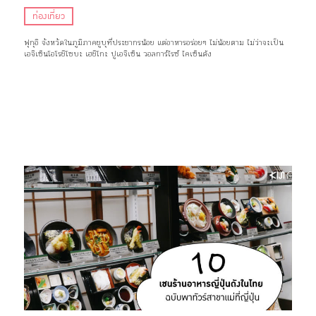
ท่องเที่ยว
ฟุกุอิ จังหวัดในภูมิภาคชูบุที่ประชากรน้อย แต่อาหารอร่อยๆ ไม่น้อยตาม ไม่ว่าจะเป็น
เอจิเซ็นโอโรชิโซบะ เฮชิโกะ ปูเอจิเซ็น วอลการ์ไรซ์ ไคเซ็นด้ง