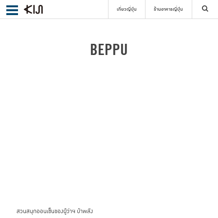
เที่ยวญี่ปุ่น
ร้านอาหารญี่ปุ่น
ค้นหา
BEPPU
เลือกย่าน
ค้นหา
สวนสนุกออนเซ็นของผู้ว่าฯ บ้าพลัง