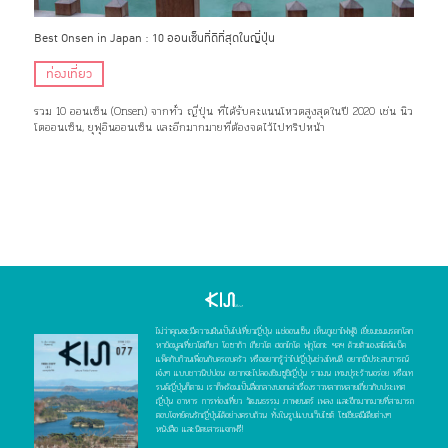
Best Onsen in Japan : 10 ออนเซ็นที่ดีที่สุดในญี่ปุ่น
ท่องเที่ยว
รวม 10 ออนเซ็น (Onsen) จากทั่ว ญี่ปุ่น ที่ได้รับคะแนนโหวตสูงสุดในปี 2020 เช่น นิว
โตออนเซ็น, ยุฟุอินออนเซ็น และอีกมากมายที่ต้องจดไว้ไปทริปหน้า
ไม่ว่าคุณจะมีความฝันเป็นไปเที่ยวญี่ปุ่น แช่ออนเซ็น เห็นภูเขาไฟฟูจิ เยี่ยมชมมรดกโลก
หาข้อมูลเที่ยวโตเกียว โอซาก้า เกียวโต ฮอกไกโด ฟุกุโอกะ ฯลฯ ด้วยตัวเองสไตล์แบ็ค
แพ็คกับก๊วนเพื่อนกับครอบครัว หรืออยากรู้ว่าไปญี่ปุ่นช่วงไหนดี อยากมีประสบการณ์
เจ๋งๆ แบบชาวนิปปอน อยากจะไปลองชิมซูชิญี่ปุ่น ราเมน เทมปุระร้านอร่อย หรือเท
รนด์ญี่ปุ่นก็ตาม เราก็พร้อมเป็นสื่อกลางบอกเล่าเรื่องราวหลากหลายเกี่ยวกับประเทศ
ญี่ปุ่น อาหาร การท่องเที่ยว วัฒนธรรม ภาพยนตร์ เพลง และอีกมากมายที่สามารถ
ตอบโจทย์คนรักญี่ปุ่นได้อย่างครบถ้วน ทั้งในรูปแบบเว็บไซต์ โซเชียลมีเดียต่างๆ
หนังสือ และนิตยสารแจกฟรี!