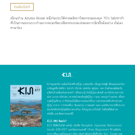
คอลัมนิสต์
เยือนบ้าน Azuma House หนึ่งในประวัติศาสตร์สถาปัตยกรรมของยุค 70’s ในโอซาก้า
ที่เป็นการออกแบบบ้านจากคอนกรีตเปลือยทรงกล่องโดยสถาปนิกชื่อดังอย่าง อันโดะ
ทาดาโอะ
ไม่ว่าคุณจะมีความฝันเป็นไปเที่ยวญี่ปุ่น แช่ออนเซ็น เห็นภูเขาไฟฟูจิ เยี่ยมชมมรดกโลก
หาข้อมูลเที่ยวโตเกียว โอซาก้า เกียวโต ฮอกไกโด ฟุกุโอกะ ฯลฯ ด้วยตัวเองสไตล์แบ็ค
แพ็คกับก๊วนเพื่อนกับครอบครัว หรืออยากรู้ว่าไปญี่ปุ่นช่วงไหนดี อยากมีประสบการณ์
เจ๋งๆ แบบชาวนิปปอน อยากจะไปลองชิมซูชิญี่ปุ่น ราเมน เทมปุระร้านอร่อย หรือเท
รนด์ญี่ปุ่นก็ตาม เราก็พร้อมเป็นสื่อกลางบอกเล่าเรื่องราวหลากหลายเกี่ยวกับประเทศ
ญี่ปุ่น อาหาร การท่องเที่ยว วัฒนธรรม ภาพยนตร์ เพลง และอีกมากมายที่สามารถ
ตอบโจทย์คนรักญี่ปุ่นได้อย่างครบถ้วน ทั้งในรูปแบบเว็บไซต์ โซเชียลมีเดียต่างๆ
หนังสือ และนิตยสารแจกฟรี!
KIJI (คิจิ) คืออะไร?
KIJI คือสื่อเว็บไซต์ เฟซบุ๊ก หนังสือ Bangkok Japanese Restaurant
Guide 2016-2017 และนิตยสารแจกฟรี (Free Magazine) ที่ร่วมมือกัน
ระหว่างทีมงานญี่ปุ่นและชาวไทย เน้นทำสกู๊ปเจาะลึกเกี่ยวกับ Eat, Travel และ