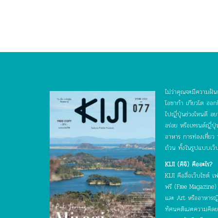
ไม่ว่าคุณจะมีความฝันเ
โอซาก้า เกียวโต ฮอกไ
ไปญี่ปุ่นช่วงไหนดี 
อร่อย หรือเทรนด์ญี่ป
อาหาร การท่องเที่ยว
ถ้วน ทั้งในรูปแบบเว็
KIJI (คิจิ) คืออะไร?
KIJI คือสื่อเว็บไซต
ฟรี (Free Magazine) ท
และ Art หรืออาหารญี่ป
ทัศนคติและความคิดของบ