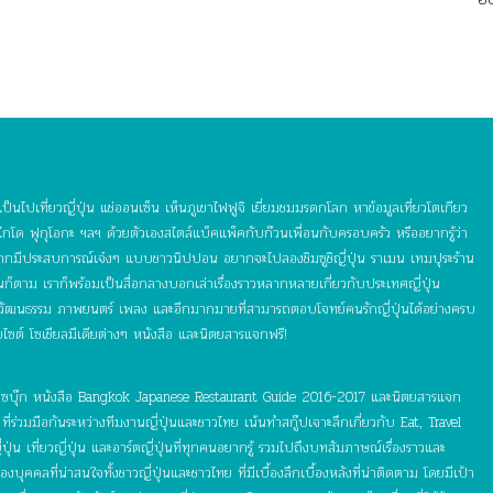
ญี
ป็นไปเที่ยวญี่ปุ่น แช่ออนเซ็น เห็นภูเขาไฟฟูจิ เยี่ยมชมมรดกโลก หาข้อมูลเที่ยวโตเกียว
กโด ฟุกุโอกะ ฯลฯ ด้วยตัวเองสไตล์แบ็คแพ็คกับก๊วนเพื่อนกับครอบครัว หรืออยากรู้ว่า
อยากมีประสบการณ์เจ๋งๆ แบบชาวนิปปอน อยากจะไปลองชิมซูชิญี่ปุ่น ราเมน เทมปุระร้าน
ุ่นก็ตาม เราก็พร้อมเป็นสื่อกลางบอกเล่าเรื่องราวหลากหลายเกี่ยวกับประเทศญี่ปุ่น
 วัฒนธรรม ภาพยนตร์ เพลง และอีกมากมายที่สามารถตอบโจทย์คนรักญี่ปุ่นได้อย่างครบ
บไซต์ โซเชียลมีเดียต่างๆ หนังสือ และนิตยสารแจกฟรี!
์ เฟซบุ๊ก หนังสือ Bangkok Japanese Restaurant Guide 2016-2017 และนิตยสารแจก
ี่ร่วมมือกันระหว่างทีมงานญี่ปุ่นและชาวไทย เน้นทำสกู๊ปเจาะลึกเกี่ยวกับ Eat, Travel
ุ่น เที่ยวญี่ปุ่น และอาร์ตญี่ปุ่นที่ทุกคนอยากรู้ รวมไปถึงบทสัมภาษณ์เรื่องราวและ
ุคคลที่น่าสนใจทั้งชาวญี่ปุ่นและชาวไทย ที่มีเบื้องลึกเบื้องหลังที่น่าติดตาม โดยมีเป้า