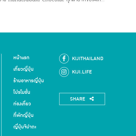
่ปุ่น
หน้าแรก
KIJITHAILAND
เที่ยวญี่ปุ่น
KIJI.LIFE
ร้านอาหารญี่ปุ่น
โปรโมชั่น
SHARE
ท่องเที่ยว
ที่พักญี่ปุ่น
ญี่ปุ่นจิปาถะ