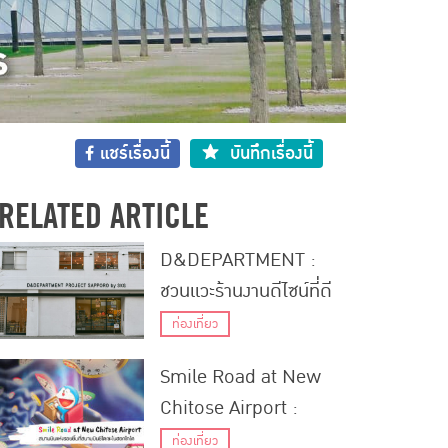
แชร์เรื่องนี้
บันทึกเรื่องนี้
RELATED ARTICLE
D&DEPARTMENT :
ชวนแวะร้านงานดีไซน์ที่ดี
สมชื่อในเมืองซัปโปโร
ท่องเที่ยว
Smile Road at New
Chitose Airport :
ถนนแห่งรอยยิ้มที่สนาม
ท่องเที่ยว