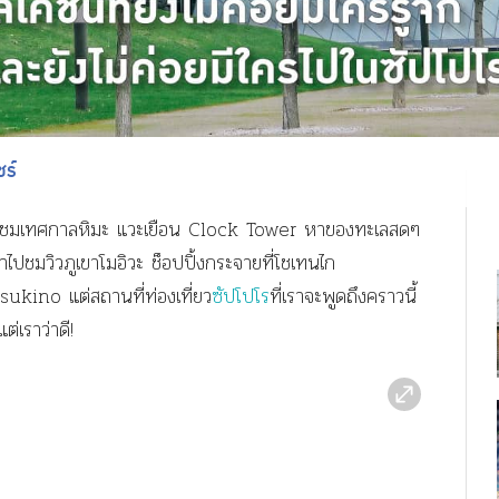
ชร์
่อชมเทศกาลหิมะ แวะเยือน Clock Tower หาของทะเลสดๆ
าไปชมวิวภูเขาโมอิวะ ช็อปปิ้งกระจายที่โชเทนไก
sukino แต่สถานที่ท่องเที่ยว
ซัปโปโร
ที่เราจะพูดถึงคราวนี้
ต่เราว่าดี!