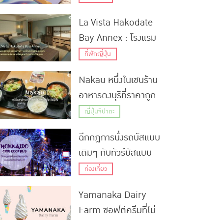
บินชิโตเซะในฮอกไกโด
La Vista Hakodate
Bay Annex : โรงแรม
สุดหรูที่ผสมผสานความ
ที่พักญี่ปุ่น
เป็นตะวันตกและญี่ปุ่น
Nakau หนึ่งในเชนร้าน
พร้อมบ่อออนเซ็นขนาด
อาหารดงบุริที่ราคาถูก
ใหญ่และวิวภูเขาฮาโกดา
ที่สุดในญี่ปุ่น
เตะ
ญี่ปุ่นจิปาถะ
ฉีกกฎการนั่งรถบัสแบบ
เดิมๆ กับทัวร์บัสแบบ
เปิดหลังคาที่ฮอกไกโด!
ท่องเที่ยว
Yamanaka Dairy
Farm ซอฟต์ครีมที่ไม่