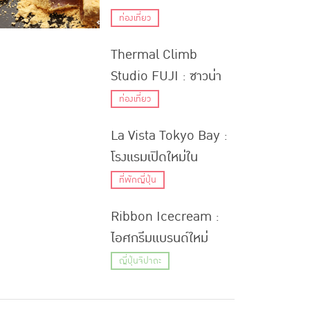
โรริเทนชิ โนะ วาราบิโมจิ
เพียง 2 หลัง
ท่องเที่ยว
ลิ้มลองวาราบิโมจิสูตร
Thermal Climb
เฉพาะของทางร้านและ
Studio FUJI : ซาวน่า
เมนูวาราบิโมจิแบบดื่มได้
สไตล์ใหม่ในชิซูโอกะ
ท่องเที่ยว
La Vista Tokyo Bay :
โรงแรมเปิดใหม่ใน
โตเกียวใกล้สถานี พร้อม
ที่พักญี่ปุ่น
สิ่งอำนวยความสะดวก
Ribbon Icecream :
แบบครบครัน
ไอศกรีมแบรนด์ใหม่
ผลิตจากวัตถุดิบ
ญี่ปุ่นจิปาถะ
ออร์แกนิค เป็นมิตรต่อ
ร่างกาย