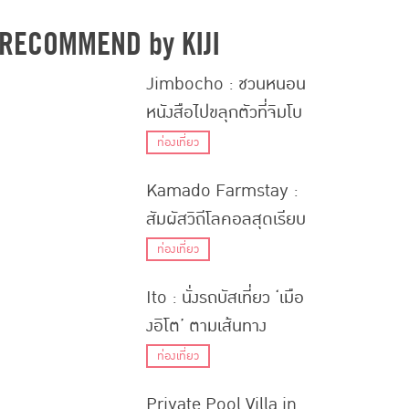
RECOMMEND by KIJI
Jimbocho : ชวนหนอน
หนังสือไปขลุกตัวที่จิมโบ
โจ ย่านหนังสือใจกลาง
ท่องเที่ยว
กรุงโตเกียว
Kamado Farmstay :
สัมผัสวิถีโลคอลสุดเรียบ
ง่าย ทำคิริทัมโปะที่ฟาร์ม
ท่องเที่ยว
สเตย์ห่างไกลในอาคิตะ
Ito : นั่งรถบัสเที่ยว ‘เมือ
งอิโต’ ตามเส้นทาง
ธรรมชาติซึมซับอากาศ
ท่องเที่ยว
บริสุทธิ์ในชิซูโอกะ
Private Pool Villa in