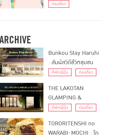
ควรพลาดในฮอกไกโด!
ท่องเที่ยว
ARCHIVE
Bunkou Stay Haruhi
: สัมผัสวิถีชีวิตชุมชน
ท่ามกลางธรรมชาติที่เมือ
ที่พักญี่ปุ่น
ท่องเที่ยว
งอุเรชิโนะ จังหวัดซากะ
THE LAKOTAN
GLAMPING &
RESORTS : แกลมปิ้ง
ที่พักญี่ปุ่น
ท่องเที่ยว
รีสอร์ทกว้างใหญ่
TORORITENSHI no
ท่ามกลางธรรมชาติในชิ
WARABI-MOCHI : โท
บะที่มาพร้อมกับวิลล่า