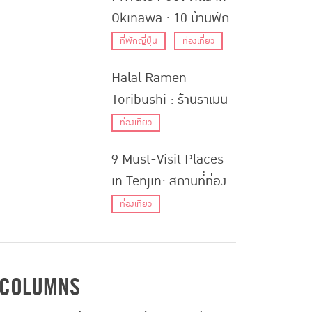
Okinawa : 10 บ้านพัก
พูลวิลล่าในโอกินาว่า
ที่พักญี่ปุ่น
ท่องเที่ยว
Halal Ramen
Toribushi : ร้านราเมน
ฮาลาลหายากที่ย่านอุเอ
ท่องเที่ยว
โนะ โอคาจิมาจิ
9 Must-Visit Places
in Tenjin: สถานที่ท่อง
เที่ยว
ท่องเที่ยว
(ไม่)ลับย่านเท็นจิน จ.ฟุกุ
โอกะ
COLUMNS