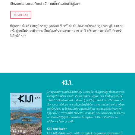
Shizuoka Local Food : 7 จานเด็ดต้องกินที่ชิซูโอกะ
ท่องเที่ยว
ชิซูโอกะ จังหวัดในภูมิภาคชูบุใกล้โตเกียวที่โด่งดังเรื่องชาเขียวและภูเขาไฟฟูจิ จนบาง
ครั้งผู้คนลืมไปว่ามีอาหารพื้นเมืองที่น่าอร่อยมากมาย อาทิ เกี๊ยวซ่าฮามามัตสึ ข้าวหน้า
โอโทโร่ ฯลฯ
ไม่ว่าคุณจะมีความฝันเป็นไปเที่ยวญี่ปุ่น แช่ออนเซ็น เห็นภูเขาไฟฟูจิ เยี่ยมชมมรดกโลก
หาข้อมูลเที่ยวโตเกียว โอซาก้า เกียวโต ฮอกไกโด ฟุกุโอกะ ฯลฯ ด้วยตัวเองสไตล์แบ็ค
แพ็คกับก๊วนเพื่อนกับครอบครัว หรืออยากรู้ว่าไปญี่ปุ่นช่วงไหนดี อยากมีประสบการณ์
เจ๋งๆ แบบชาวนิปปอน อยากจะไปลองชิมซูชิญี่ปุ่น ราเมน เทมปุระร้านอร่อย หรือเท
รนด์ญี่ปุ่นก็ตาม เราก็พร้อมเป็นสื่อกลางบอกเล่าเรื่องราวหลากหลายเกี่ยวกับประเทศ
ญี่ปุ่น อาหาร การท่องเที่ยว วัฒนธรรม ภาพยนตร์ เพลง และอีกมากมายที่สามารถ
ตอบโจทย์คนรักญี่ปุ่นได้อย่างครบถ้วน ทั้งในรูปแบบเว็บไซต์ โซเชียลมีเดียต่างๆ
หนังสือ และนิตยสารแจกฟรี!
KIJI (คิจิ) คืออะไร?
KIJI คือสื่อเว็บไซต์ เฟซบุ๊ก หนังสือ Bangkok Japanese Restaurant