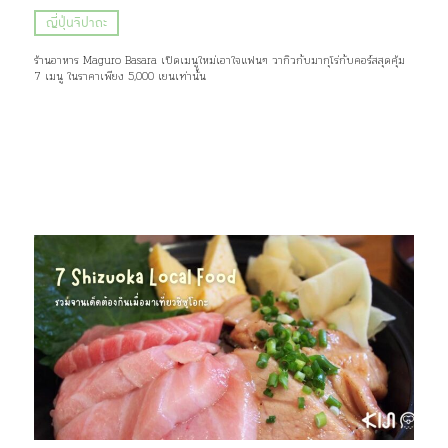
ญี่ปุ่นจิปาถะ
ร้านอาหาร Maguro Basara เปิดเมนูใหม่เอาใจแฟนๆ วากิวกับมากุโร่กับคอร์สสุดคุ้ม
7 เมนู ในราคาเพียง 5,000 เยนเท่านั้น