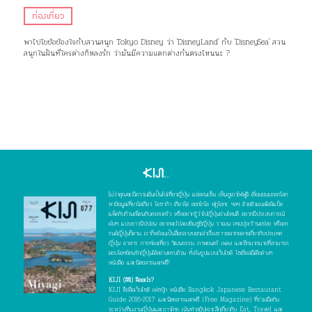
ท่องเที่ยว
พาไปไขข้อข้องใจกับสวนสนุก Tokyo Disney ว่า 'DisneyLand' กับ 'DisneySea' สวน
สนุกในฝันที่ใครต่างก็หลงรัก ว่ามันมีความแตกต่างกันตรงไหนนะ ?
ไม่ว่าคุณจะมีความฝันเป็นไปเที่ยวญี่ปุ่น แช่ออนเซ็น เห็นภูเขาไฟฟูจิ เยี่ยมชมมรดกโลก
หาข้อมูลเที่ยวโตเกียว โอซาก้า เกียวโต ฮอกไกโด ฟุกุโอกะ ฯลฯ ด้วยตัวเองสไตล์แบ็ค
แพ็คกับก๊วนเพื่อนกับครอบครัว หรืออยากรู้ว่าไปญี่ปุ่นช่วงไหนดี อยากมีประสบการณ์
เจ๋งๆ แบบชาวนิปปอน อยากจะไปลองชิมซูชิญี่ปุ่น ราเมน เทมปุระร้านอร่อย หรือเท
รนด์ญี่ปุ่นก็ตาม เราก็พร้อมเป็นสื่อกลางบอกเล่าเรื่องราวหลากหลายเกี่ยวกับประเทศ
ญี่ปุ่น อาหาร การท่องเที่ยว วัฒนธรรม ภาพยนตร์ เพลง และอีกมากมายที่สามารถ
ตอบโจทย์คนรักญี่ปุ่นได้อย่างครบถ้วน ทั้งในรูปแบบเว็บไซต์ โซเชียลมีเดียต่างๆ
หนังสือ และนิตยสารแจกฟรี!
KIJI (คิจิ) คืออะไร?
KIJI คือสื่อเว็บไซต์ เฟซบุ๊ก หนังสือ Bangkok Japanese Restaurant
Guide 2016-2017 และนิตยสารแจกฟรี (Free Magazine) ที่ร่วมมือกัน
ระหว่างทีมงานญี่ปุ่นและชาวไทย เน้นทำสกู๊ปเจาะลึกเกี่ยวกับ Eat, Travel และ