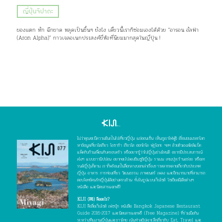
ญี่ปุ่นจิปาถะ
ของแตก หัก ฉีกขาด หลุดเป็นชิ้นๆ ยังไง เดี๋ยวนี้เราก็ซ่อมเองได้ด้วย “อารอน อัลฟ่า
(Aron Alpha)” กาวเจลอเนกประสงค์ยี่ห้อที่นิยมมากสุดในญี่ปุ่น !
ไม่ว่าคุณจะมีความฝันเป็นไปเที่ยวญี่ปุ่น แช่ออนเซ็น เห็นภูเขาไฟฟูจิ เยี่ยมชมมรดกโลก
หาข้อมูลเที่ยวโตเกียว โอซาก้า เกียวโต ฮอกไกโด ฟุกุโอกะ ฯลฯ ด้วยตัวเองสไตล์แบ็ค
แพ็คกับก๊วนเพื่อนกับครอบครัว หรืออยากรู้ว่าไปญี่ปุ่นช่วงไหนดี อยากมีประสบการณ์
เจ๋งๆ แบบชาวนิปปอน อยากจะไปลองชิมซูชิญี่ปุ่น ราเมน เทมปุระร้านอร่อย หรือเท
รนด์ญี่ปุ่นก็ตาม เราก็พร้อมเป็นสื่อกลางบอกเล่าเรื่องราวหลากหลายเกี่ยวกับประเทศ
ญี่ปุ่น อาหาร การท่องเที่ยว วัฒนธรรม ภาพยนตร์ เพลง และอีกมากมายที่สามารถ
ตอบโจทย์คนรักญี่ปุ่นได้อย่างครบถ้วน ทั้งในรูปแบบเว็บไซต์ โซเชียลมีเดียต่างๆ
หนังสือ และนิตยสารแจกฟรี!
KIJI (คิจิ) คืออะไร?
KIJI คือสื่อเว็บไซต์ เฟซบุ๊ก หนังสือ Bangkok Japanese Restaurant
Guide 2016-2017 และนิตยสารแจกฟรี (Free Magazine) ที่ร่วมมือกัน
ระหว่างทีมงานญี่ปุ่นและชาวไทย เน้นทำสกู๊ปเจาะลึกเกี่ยวกับ Eat, Travel และ