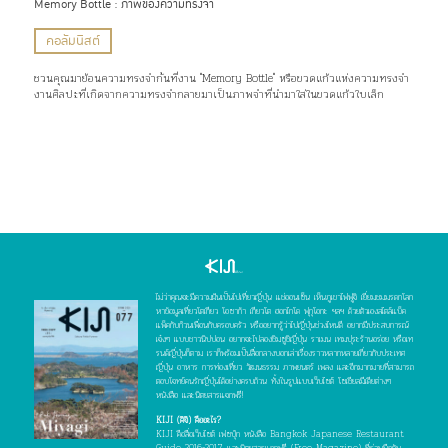
Memory Bottle : ภาพของความทรงจำ
คอลัมนิสต์
ชวนคุณมาย้อนความทรงจำกันที่งาน "Memory Bottle" หรือขวดแก้วแห่งความทรงจำ
งานศิลปะที่เกิดจากความทรงจำกลายมาเป็นภาพจำที่นำมาใส่ในขวดแก้วใบเล็ก
ไม่ว่าคุณจะมีความฝันเป็นไปเที่ยวญี่ปุ่น แช่ออนเซ็น เห็นภูเขาไฟฟูจิ เยี่ยมชมมรดกโลก
หาข้อมูลเที่ยวโตเกียว โอซาก้า เกียวโต ฮอกไกโด ฟุกุโอกะ ฯลฯ ด้วยตัวเองสไตล์แบ็ค
แพ็คกับก๊วนเพื่อนกับครอบครัว หรืออยากรู้ว่าไปญี่ปุ่นช่วงไหนดี อยากมีประสบการณ์
เจ๋งๆ แบบชาวนิปปอน อยากจะไปลองชิมซูชิญี่ปุ่น ราเมน เทมปุระร้านอร่อย หรือเท
รนด์ญี่ปุ่นก็ตาม เราก็พร้อมเป็นสื่อกลางบอกเล่าเรื่องราวหลากหลายเกี่ยวกับประเทศ
ญี่ปุ่น อาหาร การท่องเที่ยว วัฒนธรรม ภาพยนตร์ เพลง และอีกมากมายที่สามารถ
ตอบโจทย์คนรักญี่ปุ่นได้อย่างครบถ้วน ทั้งในรูปแบบเว็บไซต์ โซเชียลมีเดียต่างๆ
หนังสือ และนิตยสารแจกฟรี!
KIJI (คิจิ) คืออะไร?
KIJI คือสื่อเว็บไซต์ เฟซบุ๊ก หนังสือ Bangkok Japanese Restaurant
Guide 2016-2017 และนิตยสารแจกฟรี (Free Magazine) ที่ร่วมมือกัน