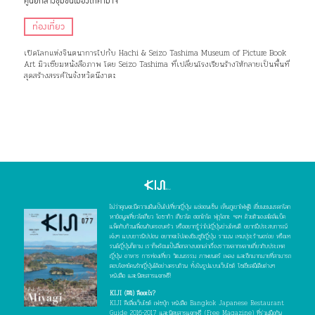
ศูนย์กลางชุมชนเมืองโทคามาจิ
ท่องเที่ยว
เปิดโลกแห่งจินตนาการไปกับ Hachi & Seizo Tashima Museum of Picture Book
Art มิวเซียมหนังสือภาพ โดย Seizo Tashima ที่เปลี่ยนโรงเรียนร้างให้กลายเป็นพื้นที่
สุดสร้างสรรค์ในจังหวัดนีงาตะ
ไม่ว่าคุณจะมีความฝันเป็นไปเที่ยวญี่ปุ่น แช่ออนเซ็น เห็นภูเขาไฟฟูจิ เยี่ยมชมมรดกโลก
หาข้อมูลเที่ยวโตเกียว โอซาก้า เกียวโต ฮอกไกโด ฟุกุโอกะ ฯลฯ ด้วยตัวเองสไตล์แบ็ค
แพ็คกับก๊วนเพื่อนกับครอบครัว หรืออยากรู้ว่าไปญี่ปุ่นช่วงไหนดี อยากมีประสบการณ์
เจ๋งๆ แบบชาวนิปปอน อยากจะไปลองชิมซูชิญี่ปุ่น ราเมน เทมปุระร้านอร่อย หรือเท
รนด์ญี่ปุ่นก็ตาม เราก็พร้อมเป็นสื่อกลางบอกเล่าเรื่องราวหลากหลายเกี่ยวกับประเทศ
ญี่ปุ่น อาหาร การท่องเที่ยว วัฒนธรรม ภาพยนตร์ เพลง และอีกมากมายที่สามารถ
ตอบโจทย์คนรักญี่ปุ่นได้อย่างครบถ้วน ทั้งในรูปแบบเว็บไซต์ โซเชียลมีเดียต่างๆ
หนังสือ และนิตยสารแจกฟรี!
KIJI (คิจิ) คืออะไร?
KIJI คือสื่อเว็บไซต์ เฟซบุ๊ก หนังสือ Bangkok Japanese Restaurant
Guide 2016-2017 และนิตยสารแจกฟรี (Free Magazine) ที่ร่วมมือกัน