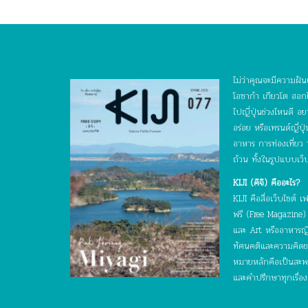
ไม่ว่าคุณจะมีความฝันเ
โอซาก้า เกียวโต ฮอกไ
ไปญี่ปุ่นช่วงไหนดี 
อร่อย หรือเทรนด์ญี่ป
อาหาร การท่องเที่ยว
ถ้วน ทั้งในรูปแบบเว็
KIJI (คิจิ) คืออะไร?
KIJI คือสื่อเว็บไซต
ฟรี (Free Magazine) ท
และ Art หรืออาหารญี่ป
ทัศนคติและความคิดของบ
หมายหลักคือเป็นสะพาน
และคำปรึกษาทุกเรื่อง