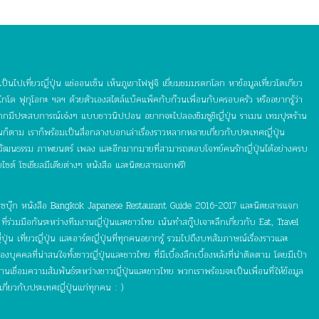
ป็นไปเที่ยวญี่ปุ่น แช่ออนเซ็น เห็นภูเขาไฟฟูจิ เยี่ยมชมมรดกโลก หาข้อมูลเที่ยวโตเกียว
กโด ฟุกุโอกะ ฯลฯ ด้วยตัวเองสไตล์แบ็คแพ็คกับก๊วนเพื่อนกับครอบครัว หรืออยากรู้ว่า
อยากมีประสบการณ์เจ๋งๆ แบบชาวนิปปอน อยากจะไปลองชิมซูชิญี่ปุ่น ราเมน เทมปุระร้าน
ุ่นก็ตาม เราก็พร้อมเป็นสื่อกลางบอกเล่าเรื่องราวหลากหลายเกี่ยวกับประเทศญี่ปุ่น
 วัฒนธรรม ภาพยนตร์ เพลง และอีกมากมายที่สามารถตอบโจทย์คนรักญี่ปุ่นได้อย่างครบ
บไซต์ โซเชียลมีเดียต่างๆ หนังสือ และนิตยสารแจกฟรี!
์ เฟซบุ๊ก หนังสือ Bangkok Japanese Restaurant Guide 2016-2017 และนิตยสารแจก
ี่ร่วมมือกันระหว่างทีมงานญี่ปุ่นและชาวไทย เน้นทำสกู๊ปเจาะลึกเกี่ยวกับ Eat, Travel
ุ่น เที่ยวญี่ปุ่น และอาร์ตญี่ปุ่นที่ทุกคนอยากรู้ รวมไปถึงบทสัมภาษณ์เรื่องราวและ
ุคคลที่น่าสนใจทั้งชาวญี่ปุ่นและชาวไทย ที่มีเบื้องลึกเบื้องหลังที่น่าติดตาม โดยมีเป้า
เชื่อมความสัมพันธ์ระหว่างชาวญี่ปุ่นและชาวไทย พวกเราพร้อมจะเป็นเพื่อนที่ให้ข้อมูล
เกี่ยวกับประเทศญี่ปุ่นแก่ทุกคน : )