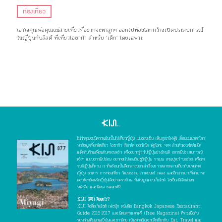
ท่องเที่ยว
เอาใจคุณพ่อคุณแม่สายเที่ยวที่อยากจะพาลูกๆ ออกไปท่องโลกกว้างเปิดประสบการณ์
ในญี่ปุ่นกับลิสต์ ที่เที่ยวโอซาก้า สำหรับ ‘เด็ก’ โดยเฉพาะ
ไม่ว่าคุณจะมีความฝันเป็นไปเที่ยวญี่ปุ่น แช่ออนเซ็น เห็นภูเขาไฟฟูจิ เยี่ยมชมมรดกโลก
หาข้อมูลเที่ยวโตเกียว โอซาก้า เกียวโต ฮอกไกโด ฟุกุโอกะ ฯลฯ ด้วยตัวเองสไตล์แบ็ค
แพ็คกับก๊วนเพื่อนกับครอบครัว หรืออยากรู้ว่าไปญี่ปุ่นช่วงไหนดี อยากมีประสบการณ์
เจ๋งๆ แบบชาวนิปปอน อยากจะไปลองชิมซูชิญี่ปุ่น ราเมน เทมปุระร้านอร่อย หรือเท
รนด์ญี่ปุ่นก็ตาม เราก็พร้อมเป็นสื่อกลางบอกเล่าเรื่องราวหลากหลายเกี่ยวกับประเทศ
ญี่ปุ่น อาหาร การท่องเที่ยว วัฒนธรรม ภาพยนตร์ เพลง และอีกมากมายที่สามารถ
ตอบโจทย์คนรักญี่ปุ่นได้อย่างครบถ้วน ทั้งในรูปแบบเว็บไซต์ โซเชียลมีเดียต่างๆ
หนังสือ และนิตยสารแจกฟรี!
KIJI (คิจิ) คืออะไร?
KIJI คือสื่อเว็บไซต์ เฟซบุ๊ก หนังสือ Bangkok Japanese Restaurant
Guide 2016-2017 และนิตยสารแจกฟรี (Free Magazine) ที่ร่วมมือกัน
ระหว่างทีมงานญี่ปุ่นและชาวไทย เน้นทำสกู๊ปเจาะลึกเกี่ยวกับ Eat, Travel และ